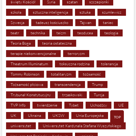
święty Kościół
Syria
szatan
szczepionki
szkoła
sztuczna inteligencja
sztuka
szumlewicz
Szwecja
tadeusz kościuszko
Tajwan
taniec
teatr
technika
teizm
teodycea
teologia
Teoria Boga
teoria ostateczna
terapie niekonwencjonalne
terroryzm
Theatrum Illuminatum
toksyczna rodzina
tolerancja
Tommy Robinson
totalitaryzm
tożsamość
Tożsamość płciowa
transcendencja
Trump
Trybunał Konstytucyjny
trzaskowski
Turcja
TVP Info
twierdzenie
Tybet
Uchodźcy
UE
UK
Ukraina
UKSW
Unia Europejska
TOP
uniwersytet
Uniwersytet Kardynała Stefana Wyszyńskiego
Uniwersytet Papieski w Krakowie
urojenia