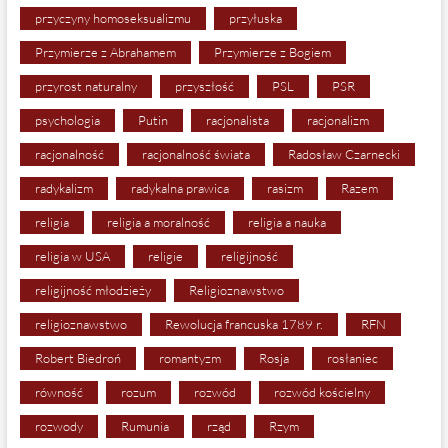
przyczyny homoseksualizmu
przyłuska
Przymierze z Abrahamem
Przymierze z Bogiem
przyrost naturalny
przyszłość
PSL
PSR
psychologia
Putin
racjonalista
racjonalizm
racjonalność
racjonalność świata
Radosław Czarnecki
radykalizm
radykalna prawica
rasizm
Razem
religia
religia a moralność
religia a nauka
religia w USA
religie
religijność
religijność młodzieży
Religioznawstwo
religioznawstwo
Rewolucja francuska 1789 r.
RFN
Robert Biedroń
romantyzm
Rosja
rosłaniec
równość
rozum
rozwód
rozwód kościelny
rozwody
Rumunia
rząd
Rzym