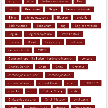
autyzm
Azja
badania sondażowe
Bali
barok
Beethoven
Belgia
bezwyznaniowość
Biblia
biblijne oszustwa
Biedroń
biologia
Bliski Wschód
Bobolanum
bóg
Bóg jest miłością
Bóg luk
Bóg zapchajdziura
Brave Festival
Brazylia
Brexit
Brytyjczycy
buddyzm
catholic church
CBOS
Centrum Kopernika Badań Interdyscyplinarnych
cenzura
Charles Darwin
China
Chiny
Chrystus
chrześcijanie kulturowi
chrześcijaństwo
chrześcjiaństwo
chrzest Polski
covid
COVID 19
covid19
cud
Cud nad Wisłą
cuda
Ćwiczenia z ateizmu
Cyryl i Metody
cywilizacja
Czechy
Czesław Cyrul
darwin
David Hume