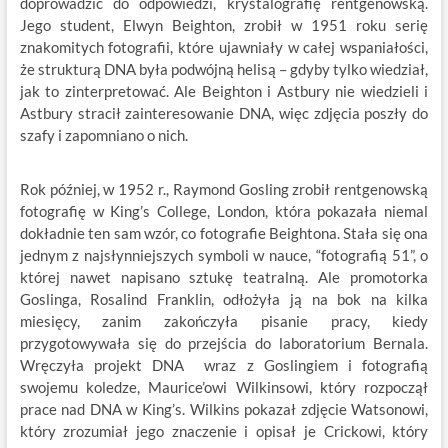
doprowadzić do odpowiedzi, krystalografię rentgenowską.
Jego student, Elwyn Beighton, zrobił w 1951 roku serię
znakomitych fotografii, które ujawniały w całej wspaniałości,
że strukturą DNA była podwójną helisą – gdyby tylko wiedział,
jak to zinterpretować. Ale Beighton i Astbury nie wiedzieli i
Astbury stracił zainteresowanie DNA, więc zdjęcia poszły do
szafy i zapomniano o nich.
Rok później, w 1952 r., Raymond Gosling zrobił rentgenowską
fotografię w King’s College, London, która pokazała niemal
dokładnie ten sam wzór, co fotografie Beightona. Stała się ona
jednym z najsłynniejszych symboli w nauce, “fotografią 51”, o
której nawet napisano sztukę teatralną. Ale promotorka
Goslinga, Rosalind Franklin, odłożyła ją na bok na kilka
miesięcy, zanim zakończyła pisanie pracy, kiedy
przygotowywała się do przejścia do laboratorium Bernala.
Wręczyła projekt DNA wraz z Goslingiem i fotografią
swojemu koledze, Maurice’owi Wilkinsowi, który rozpoczął
prace nad DNA w King’s. Wilkins pokazał zdjęcie Watsonowi,
który zrozumiał jego znaczenie i opisał je Crickowi, który