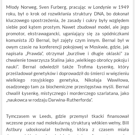
Młody Norweg, Sven Furberg, pracując w Londynie w 1949
roku, był o krok od rozwikłania struktury DNA, bo dokonał
kluczowego spostrzeżenia, że zasady i cukry były względem
siebie pod kątem prostym. Nawet zbudował model, ale jego
promotor, ekstrawagancki, uganiający się za spódniczkami
komunista JD Bernal, był zajęty czym innym. Bernal był w
owym czasie na konferencji pokojowej w Moskwie, gdzie, jak
napisała „Prawda”, otrzymał „burzliwe i długie oklaski” za
chwalenie towarzysza Stalina jako „wielkiego obrońcy pokoju i
nauki”. Bernal odwiedził także Trofima Łysenkę, który
prześladował genetyków i doprowadził do śmierci w więzieniu
wielkiego rosyjskiego genetyka, Nikołaja Wawiłowa,
osadzonego tam za biochemiczne przestępstwa myśli. Bernal
chwalił Łysenkę, mistycznego i morderczego szarlatana, jako
„naukowca w rodzaju Darwina-Rutherforda”.
Tymczasem w Leeds, gdzie przemysł tkacki finansował
wczesne prace nad molekularną strukturą włókien wełny, Bill
Astbury udoskonalał technikę, która z czasem miała