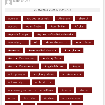
Izabela Grad
20 stycznia, 2026 @ 10:42 AM
aborcja
abp Jędraszewski
Abraham
absolut
absurd
Adam Nobis
Adolf Hitler
Afryka
Agenda Europe
Agnieszko Wołk-Łaniewska
agnostycyzm
AI
akomodacjonizm
Alvert Jann
Ameryka
Ameryka Południowa
Amerykanie
Andrzej Dominiczak
Andrzej Duda
Andrzej Koraszewski
Angela Merkel
Anglia
antropologia
antyklerykalizm
antykoncepcja
antysemityzm
architektura
argumenty na rzecz istnienia Boga
Ateizm
ateizm
atom
Australia
Austria
autorytaryzm