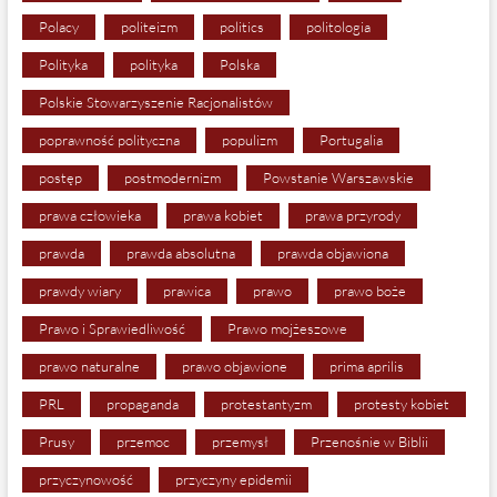
Polacy
politeizm
politics
politologia
Polityka
polityka
Polska
Polskie Stowarzyszenie Racjonalistów
poprawność polityczna
populizm
Portugalia
postęp
postmodernizm
Powstanie Warszawskie
prawa człowieka
prawa kobiet
prawa przyrody
prawda
prawda absolutna
prawda objawiona
prawdy wiary
prawica
prawo
prawo boże
Prawo i Sprawiedliwość
Prawo mojżeszowe
prawo naturalne
prawo objawione
prima aprilis
PRL
propaganda
protestantyzm
protesty kobiet
Prusy
przemoc
przemysł
Przenośnie w Biblii
przyczynowość
przyczyny epidemii