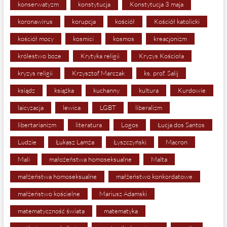
konserwatyzm
konstytucja
Konstytucja 3 maja
koronawirus
korupcja
kościół
Kościół katolicki
kościół mocy
kosmici
kosmos
kreacjonizm
królestwo boze
Krytyka religii
Kryzys Kościoła
kryzys religii
Krzysztof Marczak
ks. prof. Salij
ksiądz
książka
kuchanny
kultura
Kurdowie
laicyzacja
lewica
LGBT
liberalizm
libertarianizm
literatura
Logos
Łucja dos Santos
Ludzie
Łukasz Lamża
Łyszczyński
Macron
Mali
małożeństwa homoseksualne
Malta
małżeństwa homoseksualne
małżeństwo konkordatowe
małżeństwo kościelne
Mariusz Adamski
matematyczność świata
matematyka