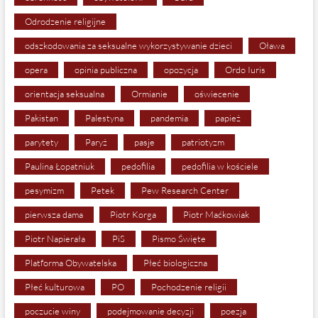
Odrodzenie religijne
odszkodowania za seksualne wykorzystywanie dzieci
Oława
opera
opinia publiczna
opozycja
Ordo Iuris
orientacja seksualna
Ormianie
oświecenie
Pakistan
Palestyna
pandemia
papież
parytety
Paryż
pasje
patriotyzm
Paulina Łopatniuk
pedofilia
pedofilia w kościele
pesymizm
Petek
Pew Research Center
pierwsza dama
Piotr Korga
Piotr Maćkowiak
Piotr Napierała
PiS
Pismo Święte
Platforma Obywatelska
Płeć biologiczna
Płeć kulturowa
PO
Pochodzenie religii
poczucie winy
podejmowanie decyzji
poezja