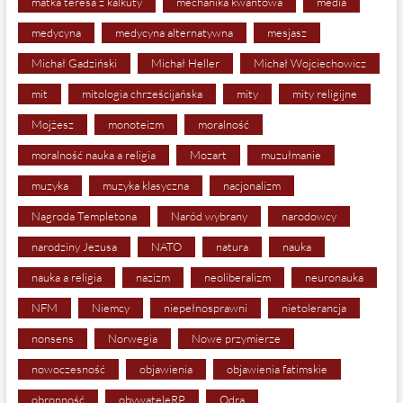
matka teresa z kalkuty
mechanika kwantowa
media
medycyna
medycyna alternatywna
mesjasz
Michał Gadziński
Michał Heller
Michał Wojciechowicz
mit
mitologia chrześcijańska
mity
mity religijne
Mojżesz
monoteizm
moralność
moralność nauka a religia
Mozart
muzułmanie
muzyka
muzyka klasyczna
nacjonalizm
Nagroda Templetona
Naród wybrany
narodowcy
narodziny Jezusa
NATO
natura
nauka
nauka a religia
nazizm
neoliberalizm
neuronauka
NFM
Niemcy
niepełnosprawni
nietolerancja
nonsens
Norwegia
Nowe przymierze
nowoczesność
objawienia
objawienia fatimskie
obronność
obywateleRP
Odra