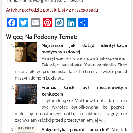
Tłumaczenie: Małgorzata Koraszewska
Artykuł pochodzi z portalu Listy z naszego sadu
F
T
E
Pi
W
Li
S
ac
w
m
nt
y
n
h
Więcej Na Podobny Temat:
e
itt
ail
er
k
k
ar
Najstarsza jak dotąd identyfikacja
b
er
es
o
e
e
medycyny sądowej
o
t
p
dI
Pamiętacie te słynne słowa Shakespeare’a:
Tak więc nam słońce Yorku zamieniło Zimę
o
n
niesnasek w promieniste lato I chmury zwisłe ponad
k
naszym domem Legły w…
Francis Crick był niesamowitym
geniuszem
Czytam książkę Matthew Cobba, która ma
być wkrótce opublikowana, bo poprosił
mnie, bym dostarczył notkę na okładkę. Nigdy nie
zachwalam książki przed przeczytaniem jej w…
Epigenetyka: powrót Lamarcka? Nie tak