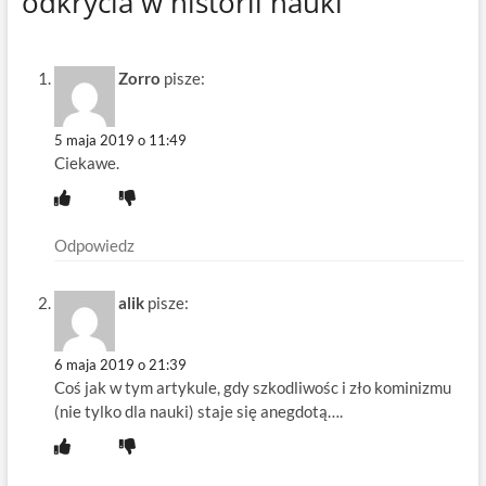
odkrycia w historii nauki”
Zorro
pisze:
5 maja 2019 o 11:49
Ciekawe.
Odpowiedz
alik
pisze:
6 maja 2019 o 21:39
Coś jak w tym artykule, gdy szkodliwośc i zło kominizmu
(nie tylko dla nauki) staje się anegdotą….