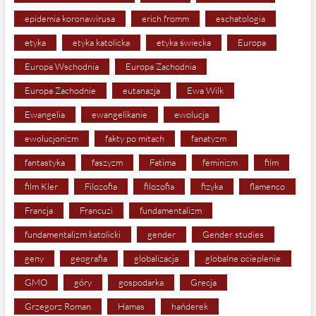
epidemia koronawirusa
erich fromm
eschatologia
etyka
etyka katolicka
etyka świecka
Europa
Europa Wschodnia
Europa Zachodnia
Europa Zachodnie
eutanazja
Ewa Wilk
Ewangelia
ewangelikanie
ewolucja
ewolucjonizm
fakty po mitach
fanatyzm
fantastyka
faszyzm
Fatima
feminizm
film
film Kler
Filozofia
filozofia
fizyka
flamenco
Francja
Francuzi
fundamentalizm
fundamentalizm katolicki
gender
Gender studies
geny
geografia
globalizacja
globalne ocieplenie
GMO
góry
gospodarka
Grecja
Grzegorz Roman
Hamas
hańderek