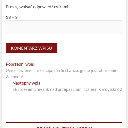
Proszę wpisać odpowiedź cyframi:
13 − 3 =
Nawigacja
Previous
Poprzedni wpis
post:
Unicestwienie chrześcijan na Sri Lance: gdzie jest oburzenie
wpisu
Zachodu?
Next
Następny wpis
post:
Ekspresem Shivalik nad przepaściami. Dziennik indyjski 62