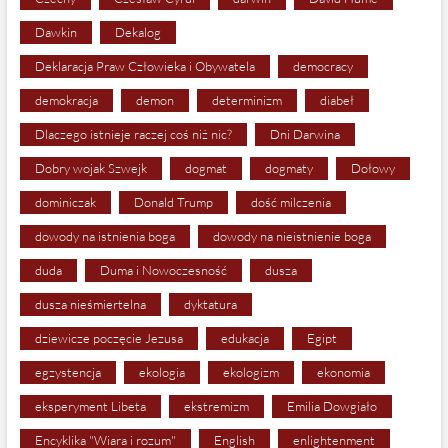
Dawkin
Dekalog
Deklaracja Praw Człowieka i Obywatela
democracy
demokracja
demon
determinizm
diabeł
Dlaczego istnieje raczej coś niż nic?
Dni Darwina
Dobry wojak Szwejk
dogmat
dogmaty
Dołowy
dominiczak
Donald Trump
dość milczenia
dowody na istnienia boga
dowody na nieistnienie boga
duda
Duma i Nowoczesność
dusza
dusza nieśmiertelna
dyktatura
dziewicze poczęcie Jezusa
edukacja
Egipt
egzystencja
ekologia
ekologizm
ekonomia
eksperyment Libeta
ekstremizm
Emilia Dowgiało
Encyklika "Wiara i rozum"
English
enlightenment