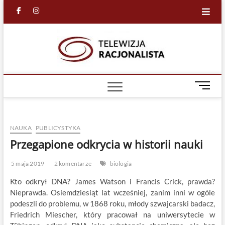
Skip
facebook
in
to
content
Racjona
RACJONALNA
TELEWIZJA
TV
M
e
n
u
NAUKA
PUBLICYSTYKA
B
u
Przegapione odkrycia w historii nauki
t
t
5 maja 2019
2 komentarze
biologia
o
Kto odkrył DNA? James Watson i Francis Crick, prawda?
n
Nieprawda. Osiemdziesiąt lat wcześniej, zanim inni w ogóle
podeszli do problemu, w 1868 roku, młody szwajcarski badacz,
Friedrich Miescher, który pracował na uniwersytecie w