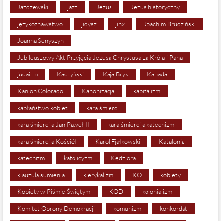
Jażdżewski
jazz
Jezus
Jezus historyczny
językoznawstwo
jidysz
jinx
Joachim Brudziński
Joanna Senyszyn
Jubileuszowy Akt Przyjęcia Jezusa Chrystusa za Króla i Pana
judaizm
Kaczyński
Kaja Bryx
Kanada
Kanion Colorado
Kanonizacja
kapitalizm
kapłaństwo kobiet
kara śmierci
kara śmierci a Jan Paweł II
kara śmierci a katechizm
kara śmierci a Kościół
Karol Fjałkowski
Katalonia
katechizm
katolicyzm
Kędziora
klauzula sumienia
klerykalizm
KO
kobiety
Kobiety w Piśmie Świętym
KOD
kolonializm
Komitet Obrony Demokracji
komunizm
konkordat