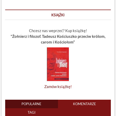
KSIĄŻKI
Chcesz nas weprzeć? Kup książkę!
"Żołnierz i filozof. Tadeusz Kościuszko przeciw królom,
carom i Kościołom”
Zamów książkę!
POPULARNE
KOMENTARZE
TAGI