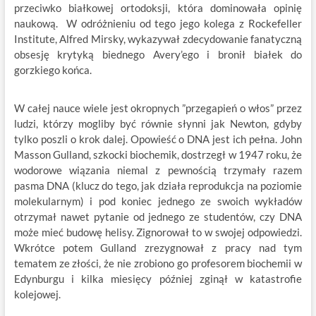
przeciwko białkowej ortodoksji, która dominowała opinię
naukową. W odróżnieniu od tego jego kolega z Rockefeller
Institute, Alfred Mirsky, wykazywał zdecydowanie fanatyczną
obsesję krytyką biednego Avery’ego i bronił białek do
gorzkiego końca.
W całej nauce wiele jest okropnych ”przegapień o włos” przez
ludzi, którzy mogliby być równie słynni jak Newton, gdyby
tylko poszli o krok dalej. Opowieść o DNA jest ich pełna. John
Masson Gulland, szkocki biochemik, dostrzegł w 1947 roku, że
wodorowe wiązania niemal z pewnością trzymały razem
pasma DNA (klucz do tego, jak działa reprodukcja na poziomie
molekularnym) i pod koniec jednego ze swoich wykładów
otrzymał nawet pytanie od jednego ze studentów, czy DNA
może mieć budowę helisy. Zignorował to w swojej odpowiedzi.
Wkrótce potem Gulland zrezygnował z pracy nad tym
tematem ze złości, że nie zrobiono go profesorem biochemii w
Edynburgu i kilka miesięcy później zginął w katastrofie
kolejowej.