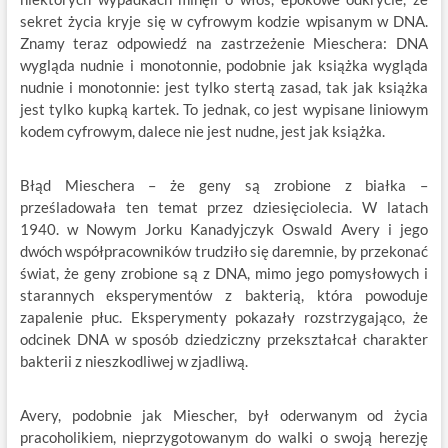
sekret życia kryje się w cyfrowym kodzie wpisanym w DNA.
Znamy teraz odpowiedź na zastrzeżenie Mieschera: DNA
wygląda nudnie i monotonnie, podobnie jak książka wygląda
nudnie i monotonnie: jest tylko stertą zasad, tak jak książka
jest tylko kupką kartek. To jednak, co jest wypisane liniowym
kodem cyfrowym, dalece nie jest nudne, jest jak książka.
Błąd Mieschera – że geny są zrobione z białka –
prześladowała ten temat przez dziesięciolecia. W latach
1940. w Nowym Jorku Kanadyjczyk Oswald Avery i jego
dwóch współpracowników trudziło się daremnie, by przekonać
świat, że geny zrobione są z DNA, mimo jego pomysłowych i
starannych eksperymentów z bakterią, która powoduje
zapalenie płuc. Eksperymenty pokazały rozstrzygająco, że
odcinek DNA w sposób dziedziczny przekształcał charakter
bakterii z nieszkodliwej w zjadliwą.
Avery, podobnie jak Miescher, był oderwanym od życia
pracoholikiem, nieprzygotowanym do walki o swoją herezję