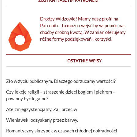
ZOSTAŃ NASZYM PATRONEM
Drodzy Widzowie! Mamy nasz profil na
Patronite. Tu można wejść by wspomóc nas
choćby drobną kwotą. W zamian oferujemy
różne formy podziękowań i korzyści.
OSTATNIE WPISY
Zło w życiu publicznym. Dlaczego odrzucamy wartości?
Czy lekcje religii – straszenie dzieci bogiem i piekłem –
powinny być legalne?
Ateizm egzystencjalny. Za i przeciw
Wieniawski odzyskany przez barwy.
Romantyczny skrzypek w czasach chłodnej dokładności