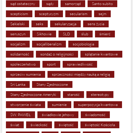
sąd ostateczny
sądy
samorząd
Santo subito
scepticism
sceptycyzm
secularism
sejm
Sekielski
seks
sekularyzacja
sens życia
senyszyn
Sikhowie
SLD
ślub
śmierć
socjalizm
socjalliberalizm
socjobiologia
solidarność
sondaż o religijności
splątanie kwantowe
społeczeństwo
sport
sprawiedliwość
sprzeciw sumienia
sprzeczności między nauką a religią
Sri Lanka
Stany Zjednoczone
Stany Zjednoczone Ameryki
starość
stereotypy
stworzenie świata
sumienie
superpozycja kwantowa
ŚW. PAWEŁ
świadkowie jehowy
świadomość
świat
świeckość
świętość
świętość Kościoła