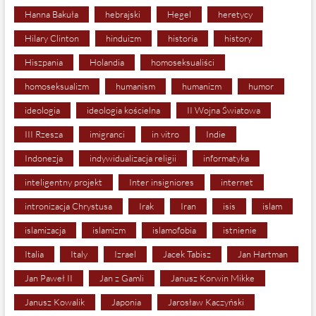
Hanna Bakuła
hebrajski
Hegel
heretycy
Hilary Clinton
hinduizm
historia
history
Hiszpania
Holandia
homoseksualiści
homoseksualizm
humanism
humanizm
humor
ideologia
ideologia kościelna
II Wojna Światowa
III Rzesza
imigranci
in vitro
Indie
Indonezja
indywidualizacja religii
informatyka
inteligentny projekt
Inter insigniores
internet
intronizacja Chrystusa
Irak
Iran
isis
islam
islamizacja
islamizm
islamofobia
istnienie
Italia
Italy
Izrael
Jacek Tabisz
Jan Hartman
Jan Paweł II
Jan z Gamli
Janusz Korwin Mikke
Janusz Kowalik
Japonia
Jarosław Kaczyński