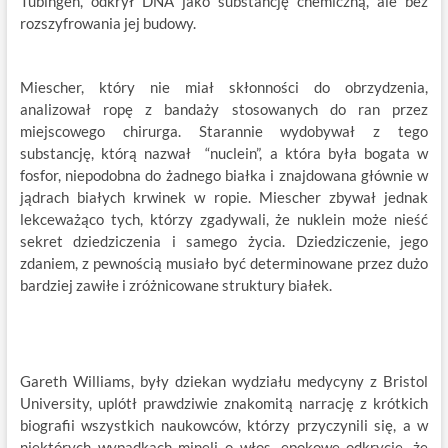
Tübingen, odkrył DNA jako substancję chemiczną, ale bez
rozszyfrowania jej budowy.
Miescher, który nie miał skłonności do obrzydzenia,
analizował ropę z bandaży stosowanych do ran przez
miejscowego chirurga. Starannie wydobywał z tego
substancję, którą nazwał “nuclein”, a która była bogata w
fosfor, niepodobna do żadnego białka i znajdowana głównie w
jądrach białych krwinek w ropie. Miescher zbywał jednak
lekceważąco tych, którzy zgadywali, że nuklein może nieść
sekret dziedziczenia i samego życia. Dziedziczenie, jego
zdaniem, z pewnością musiało być determinowane przez dużo
bardziej zawiłe i zróżnicowane struktury białek.
Gareth Williams, były dziekan wydziału medycyny z Bristol
University, uplótł prawdziwie znakomitą narrację z krótkich
biografii wszystkich naukowców, którzy przyczynili się, a w
niektórych wypadkach minęli o włos, epokowe odkrycie, że