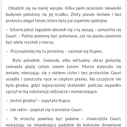
Obudzili się na małej wyspie. Kilka palm ocieniało niewielki
budynek położony na jej środku. Złoty piasek leniwie i bez
protestu ulegał falom, które były już zupełnie spokojne.
– Sztorm jakoś łagodnie obszedł się z tą wyspą – zamyśliła się
Gauri. – Palmy powinny być połamane, zaś na piasku powinno
być wiele resztek z morza.
– Przynajmniej my tu jesteśmy – zaśmiał się Kupiec.
Było południe. Gwiazda, albo wirtualny obraz gwiazdy,
zalewała plażę całym swoim żarem. Morze kołysało się
leniwie, mieszając się z niebem cicho i bez protestów. Gauri
usiadła i zanurzyła ręce w ciepłym piasku. Na szczęście nie
była głodna, gdyż najwyraźniej skafander podczas wypadku
sączył w nią substancje odżywcze i wzmacniające.
– Jesteś głodny? – zapytała Kupca.
– Jak rekin – popisał się translator Gauri.
– Te orzechy powinny być jadalne – stwierdziła Gauri,
wskazując na niepokojąco podobne do kokosów drewniane