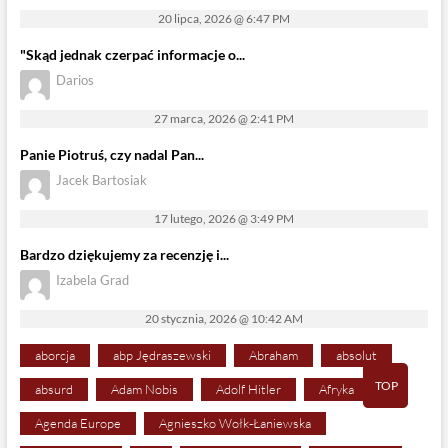
20 lipca, 2026 @ 6:47 PM
"Skąd jednak czerpać informacje o...
Darios
27 marca, 2026 @ 2:41 PM
Panie Piotruś, czy nadal Pan...
Jacek Bartosiak
17 lutego, 2026 @ 3:49 PM
Bardzo dziękujemy za recenzję i...
Izabela Grad
20 stycznia, 2026 @ 10:42 AM
aborcja
abp Jędraszewski
Abraham
absolut
TOP
absurd
Adam Nobis
Adolf Hitler
Afryka
Agenda Europe
Agnieszko Wołk-Łaniewska