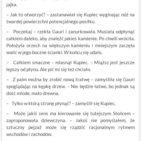
jajka.
– Jak to otworzyć? – zastanawiał się Kupiec wyginając nóż na
twardej powierzchni potencjalnego posiłku.
– Poczekaj – rzekła Gauri i zanurkowała. Musiała odpłynąć
całkiem daleko, aby znaleźć jakieś kamienie. Po chwili wróciła.
Położyła orzech na większym kamieniu i mniejszym zaczęła
walić w jego boczne ścianki. W końcu się udało.
– Całkiem smaczne – mlasnął Kupiec. – Miąższ jest jeszcze
lepszy od płynu. Ale pić mi się też chciało.
– Z palm można by zrobić nową tratwę – zamyśliła się Gauri
spoglądając na kępkę drzew. – Nie będzie łatwo, bo jednak są
dość młode, mało drewna.
– Tylko w którą stronę płynąć? – zamyślił się Kupiec.
– Może jakiś sens ma kierowanie się tutejszym Słońcem –
zaproponowała dziewczyna. – Jakoś nie pomyślałem, że
sztuczny pejzaż może się rządzić racjonalnym rytmem
wschodów i zachodów.