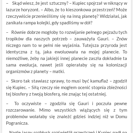
– Skąd wiesz, że jest sztuczny? – Kupiec spojrzał w niknący w
lazurze horyzont. – Albo, że to kieszonkowa przestrzeń? Może
rzeczywiście przenieśliśmy się na inną planetę? Widziałaś, jak
zanikała rampa kolejki, gdy spadliśmy w dół?
– Równie dobrze mogłoby to rozwijanie pełnego pejzażu tych
tropików dla naszych potrzeb – zauważyła Gauri. – Znów
niczego nam to w pełni nie wyjaśnia. Tutejsza przyroda jest
identyczna z tą, jaka ewoluowała na mojej planecie. To
niemożliwe, żeby na jakiejś innej planecie zaszła dokładnie ta
sama ewolucja, nawet jeśli opierałaby się na kolonizacji
organizmów z planety – matki.
– Skoro tak stawiasz sprawy, to musi być kamuflaż – zgodził
się Kupiec. – Siłą rzeczy nie mogłem ocenić stopnia zbieżności
tej biosfery z twoją biosferą, nie znając tej ostatniej.
– To oczywiste – zgodziła się Gauri i poczuła pewne
rozczarowanie. Mimo wszystkich wiążących się z tym
problemów wolałaby się znaleźć gdzieś indziej niż w Domu
Pogranicza.
Nagle jasny rozbłysk rozświetlił przestrzeń i Kupiec padł na