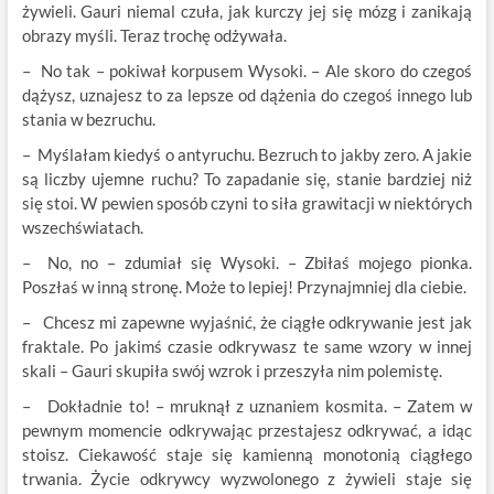
żywieli. Gauri niemal czuła, jak kurczy jej się mózg i zanikają
obrazy myśli. Teraz trochę odżywała.
– No tak – pokiwał korpusem Wysoki. – Ale skoro do czegoś
dążysz, uznajesz to za lepsze od dążenia do czegoś innego lub
stania w bezruchu.
– Myślałam kiedyś o antyruchu. Bezruch to jakby zero. A jakie
są liczby ujemne ruchu? To zapadanie się, stanie bardziej niż
się stoi. W pewien sposób czyni to siła grawitacji w niektórych
wszechświatach.
– No, no – zdumiał się Wysoki. – Zbiłaś mojego pionka.
Poszłaś w inną stronę. Może to lepiej! Przynajmniej dla ciebie.
– Chcesz mi zapewne wyjaśnić, że ciągłe odkrywanie jest jak
fraktale. Po jakimś czasie odkrywasz te same wzory w innej
skali – Gauri skupiła swój wzrok i przeszyła nim polemistę.
– Dokładnie to! – mruknął z uznaniem kosmita. – Zatem w
pewnym momencie odkrywając przestajesz odkrywać, a idąc
stoisz. Ciekawość staje się kamienną monotonią ciągłego
trwania. Życie odkrywcy wyzwolonego z żywieli staje się