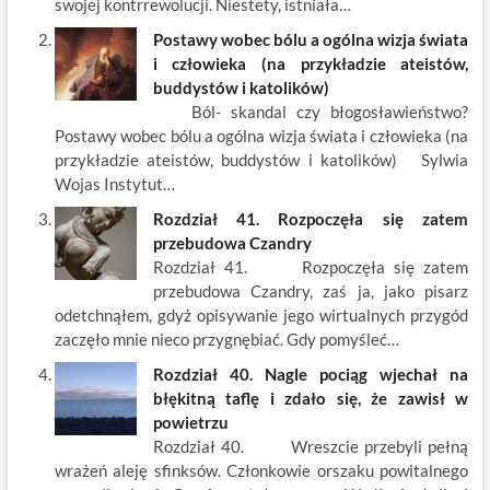
k
swojej kontrrewolucji. Niestety, istniała…
Postawy wobec bólu a ogólna wizja świata
i człowieka (na przykładzie ateistów,
buddystów i katolików)
Ból- skandal czy błogosławieństwo?
Postawy wobec bólu a ogólna wizja świata i człowieka (na
przykładzie ateistów, buddystów i katolików) Sylwia
Wojas Instytut…
Rozdział 41. Rozpoczęła się zatem
przebudowa Czandry
Rozdział 41. Rozpoczęła się zatem
przebudowa Czandry, zaś ja, jako pisarz
odetchnąłem, gdyż opisywanie jego wirtualnych przygód
zaczęło mnie nieco przygnębiać. Gdy pomyśleć…
Rozdział 40. Nagle pociąg wjechał na
błękitną taflę i zdało się, że zawisł w
powietrzu
Rozdział 40. Wreszcie przebyli pełną
wrażeń aleję sfinksów. Członkowie orszaku powitalnego