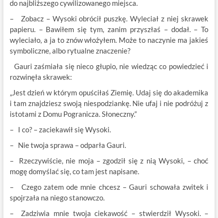
do najbliższego cywilizowanego miejsca.
– Zobacz – Wysoki obrócił puszkę. Wyleciał z niej skrawek
papieru. – Bawiłem się tym, zanim przyszłaś – dodał. – To
wyleciało, a ja to znów włożyłem. Może to naczynie ma jakieś
symboliczne, albo rytualne znaczenie?
Gauri zaśmiała się nieco głupio, nie wiedząc co powiedzieć i
rozwinęła skrawek:
„Jest dzień w którym opuściłaś Ziemię. Udaj się do akademika
i tam znajdziesz swoją niespodziankę. Nie ufaj i nie podróżuj z
istotami z Domu Pogranicza. Słoneczny.”
– I co? – zaciekawił się Wysoki.
– Nie twoja sprawa – odparła Gauri.
– Rzeczywiście, nie moja – zgodził się z nią Wysoki, – choć
mogę domyślać się, co tam jest napisane.
– Czego zatem ode mnie chcesz – Gauri schowała zwitek i
spojrzała na niego stanowczo.
– Zadziwia mnie twoja ciekawość – stwierdził Wysoki. –