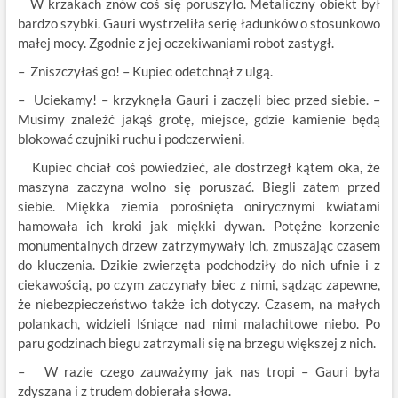
W krzakach znów coś się poruszyło. Metaliczny obiekt był
bardzo szybki. Gauri wystrzeliła serię ładunków o stosunkowo
małej mocy. Zgodnie z jej oczekiwaniami robot zastygł.
– Zniszczyłaś go! – Kupiec odetchnął z ulgą.
– Uciekamy! – krzyknęła Gauri i zaczęli biec przed siebie. –
Musimy znaleźć jakąś grotę, miejsce, gdzie kamienie będą
blokować czujniki ruchu i podczerwieni.
Kupiec chciał coś powiedzieć, ale dostrzegł kątem oka, że
maszyna zaczyna wolno się poruszać. Biegli zatem przed
siebie. Miękka ziemia porośnięta onirycznymi kwiatami
hamowała ich kroki jak miękki dywan. Potężne korzenie
monumentalnych drzew zatrzymywały ich, zmuszając czasem
do kluczenia. Dzikie zwierzęta podchodziły do nich ufnie i z
ciekawością, po czym zaczynały biec z nimi, sądząc zapewne,
że niebezpieczeństwo także ich dotyczy. Czasem, na małych
polankach, widzieli lśniące nad nimi malachitowe niebo. Po
paru godzinach biegu zatrzymali się na brzegu większej z nich.
– W razie czego zauważymy jak nas tropi – Gauri była
zdyszana i z trudem dobierała słowa.