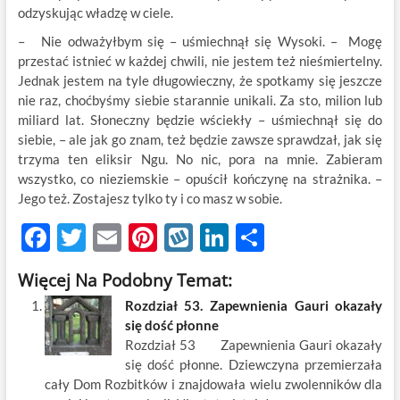
odzyskując władzę w ciele.
– Nie odważyłbym się – uśmiechnął się Wysoki. – Mogę
przestać istnieć w każdej chwili, nie jestem też nieśmiertelny.
Jednak jestem na tyle długowieczny, że spotkamy się jeszcze
nie raz, choćbyśmy siebie starannie unikali. Za sto, milion lub
miliard lat. Słoneczny będzie wściekły – uśmiechnął się do
siebie, – ale jak go znam, też będzie zawsze sprawdzał, jak się
trzyma ten eliksir Ngu. No nic, pora na mnie. Zabieram
wszystko, co nieziemskie – opuścił kończynę na strażnika. –
Jego też. Zostajesz tylko ty i co masz w sobie.
F
T
E
Pi
W
Li
S
ac
w
m
nt
y
n
h
Więcej Na Podobny Temat:
e
itt
ail
er
k
k
ar
Rozdział 53. Zapewnienia Gauri okazały
b
er
es
o
e
e
się dość płonne
o
t
p
dI
Rozdział 53 Zapewnienia Gauri okazały
się dość płonne. Dziewczyna przemierzała
o
n
cały Dom Rozbitków i znajdowała wielu zwolenników dla