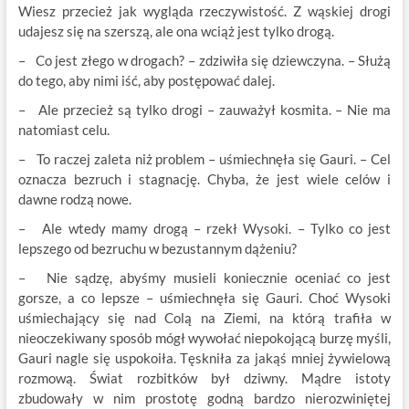
Wiesz przecież jak wygląda rzeczywistość. Z wąskiej drogi
udajesz się na szerszą, ale ona wciąż jest tylko drogą.
– Co jest złego w drogach? – zdziwiła się dziewczyna. – Służą
do tego, aby nimi iść, aby postępować dalej.
– Ale przecież są tylko drogi – zauważył kosmita. – Nie ma
natomiast celu.
– To raczej zaleta niż problem – uśmiechnęła się Gauri. – Cel
oznacza bezruch i stagnację. Chyba, że jest wiele celów i
dawne rodzą nowe.
– Ale wtedy mamy drogą – rzekł Wysoki. – Tylko co jest
lepszego od bezruchu w bezustannym dążeniu?
– Nie sądzę, abyśmy musieli koniecznie oceniać co jest
gorsze, a co lepsze – uśmiechnęła się Gauri. Choć Wysoki
uśmiechający się nad Colą na Ziemi, na którą trafiła w
nieoczekiwany sposób mógł wywołać niepokojącą burzę myśli,
Gauri nagle się uspokoiła. Tęskniła za jakąś mniej żywielową
rozmową. Świat rozbitków był dziwny. Mądre istoty
zbudowały w nim prostotę godną bardzo nierozwiniętej