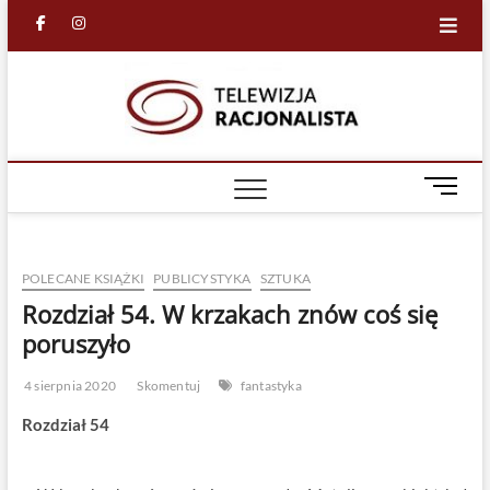
Skip
facebook
in
to
content
Racjona
RACJONALNA
TELEWIZJA
TV
M
e
n
u
POLECANE KSIĄŻKI
PUBLICYSTYKA
SZTUKA
B
u
Rozdział 54. W krzakach znów coś się
t
poruszyło
t
o
4 sierpnia 2020
Skomentuj
fantastyka
n
Rozdział 54