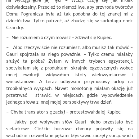
na wyciągnięcie jej ręki – Wciąż czuję się jak królik
doświadczalny. Przecież to niemożliwe, aby przyroda twórców
Domu Pogranicza była aż tak podobna do tej znanej mi z
dzieciństwa. Tylko patrzeć, aż zbudzę się w sarkofagu obok
Czandry.
– Nie rozumiem o czym mówisz – zdziwił się Kupiec.
– Albo rzeczywiście nie rozumiesz, albo musisz tak mówić –
Gauri spojrzała na niego poważnie. – Tylko czemu miałaby
służyć ta próba? Żyłam w innych trybach egzystencji,
spotykałam się z produktami skrajnie egzotycznych wobec
mojej ewolucji, widywałam istoty wielowymiarowe i
wielostanowe. A teraz odbywam przymusowy urlop na
tropikalnych wyspach. Nawet monotonię miałam okazję już
przetrwać i strawić, w miejscach, gdzie wypowiedzenie
jednego słowa z innej mojej perspektywy trwa dzień.
– Chyba translator się zaciął – protestował dalej Kupiec.
Jakby pod wpływem słów Gauri niebo przestało być
sielankowe. Ciężkie burzowe chmury pojawiły się na
wschodzie i oświetlane pękami błyskawic zaczęły sunąć w ich