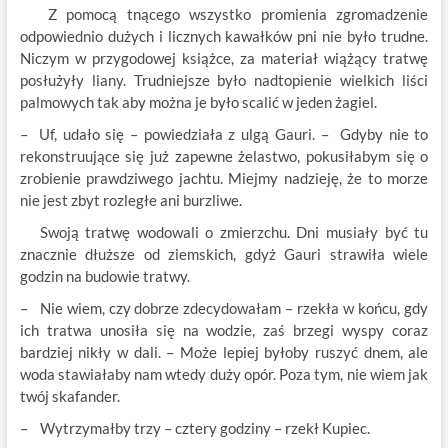
Z pomocą tnącego wszystko promienia zgromadzenie
odpowiednio dużych i licznych kawałków pni nie było trudne.
Niczym w przygodowej książce, za materiał wiążący tratwę
posłużyły liany. Trudniejsze było nadtopienie wielkich liści
palmowych tak aby można je było scalić w jeden żagiel.
– Uf, udało się – powiedziała z ulgą Gauri. – Gdyby nie to
rekonstruujące się już zapewne żelastwo, pokusiłabym się o
zrobienie prawdziwego jachtu. Miejmy nadzieję, że to morze
nie jest zbyt rozległe ani burzliwe.
Swoją tratwę wodowali o zmierzchu. Dni musiały być tu
znacznie dłuższe od ziemskich, gdyż Gauri strawiła wiele
godzin na budowie tratwy.
– Nie wiem, czy dobrze zdecydowałam – rzekła w końcu, gdy
ich tratwa unosiła się na wodzie, zaś brzegi wyspy coraz
bardziej nikły w dali. – Może lepiej byłoby ruszyć dnem, ale
woda stawiałaby nam wtedy duży opór. Poza tym, nie wiem jak
twój skafander.
– Wytrzymałby trzy – cztery godziny – rzekł Kupiec.