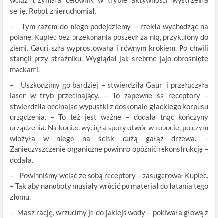
wciąż trzymała celownik w trybie aktywności wystrzeliła
serię. Robot znieruchomiał.
– Tym razem do niego podejdziemy – rzekła wychodząc na
polanę. Kupiec bez przekonania poszedł za nią, przykulony do
ziemi. Gauri szła wyprostowana i równym krokiem. Po chwili
stanęli przy strażniku. Wyglądał jak srebrne jajo obrośnięte
mackami.
– Uszkodzimy go bardziej – stwierdziła Gauri i przełączyła
laser w tryb przecinający. – To zapewne są receptory –
stwierdziła odcinając wypustki z doskonale gładkiego korpusu
urządzenia. – To też jest ważne – dodała tnąc kończyny
urządzenia. Na koniec wycięła spory otwór w robocie, po czym
włożyła w niego na ścisk dużą gałąź drzewa. –
Zanieczyszczenie organiczne powinno opóźnić rekonstrukcję –
dodała.
– Powinniśmy wciąć ze sobą receptory – zasugerował Kupiec.
– Tak aby nanoboty musiały wrócić po materiał do łatania tego
złomu.
– Masz rację, wrzucimy je do jakiejś wody – pokiwała głową z