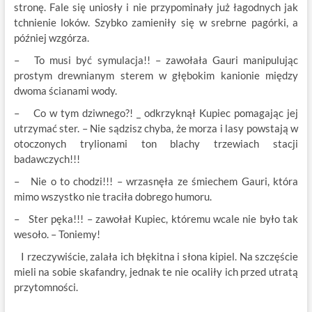
stronę. Fale się uniosły i nie przypominały już łagodnych jak
tchnienie loków. Szybko zamieniły się w srebrne pagórki, a
później wzgórza.
– To musi być symulacja!! – zawołała Gauri manipulując
prostym drewnianym sterem w głębokim kanionie między
dwoma ścianami wody.
– Co w tym dziwnego?! _ odkrzyknął Kupiec pomagając jej
utrzymać ster. – Nie sądzisz chyba, że morza i lasy powstają w
otoczonych trylionami ton blachy trzewiach stacji
badawczych!!!
– Nie o to chodzi!!! – wrzasnęła ze śmiechem Gauri, która
mimo wszystko nie traciła dobrego humoru.
– Ster pęka!!! – zawołał Kupiec, któremu wcale nie było tak
wesoło. – Toniemy!
I rzeczywiście, zalała ich błękitna i słona kipiel. Na szczęście
mieli na sobie skafandry, jednak te nie ocaliły ich przed utratą
przytomności.