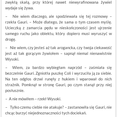
zwykłą skałą, przy której nawet niewyrafinowana żywiel
wydaje się żywa.
– Nie wiem dlaczego, ale spodziewała się tej rozmowy –
rzekła Gauri. – Może dlatego, że sama o tym czasem myślę.
Ucieczką z zamarcia pędu w nieskończoności jest ujrzenie
samego ruchu jako obiektu, który dopiero musi wyruszyć w
drogę.
– Nie wiem, czy jesteś aż tak arogancka, czy twoja ciekawość
jest aż tak gorącym żywiołem – sapnął niemal nienawistnie
Wysoki.
– Wiem, za bardzo wybiegłam naprzód – zaśmiała się
bezczelnie Gauri. Zgniotła puszkę Coli i wyrzuciła ją za siebie.
Na ten odgłos drzwi runęły z hukiem i wparował do nich
strażnik. Pomknął w stronę Gauri, po czym stanął przy niej
posłusznie.
– A nie mówiłem – rzekł Wysoki.
– Tylko czemu ciebie nie atakuje? – zastanowiła się Gauri, nie
chcąc burzyć niejednoznaczności tych dociekań.