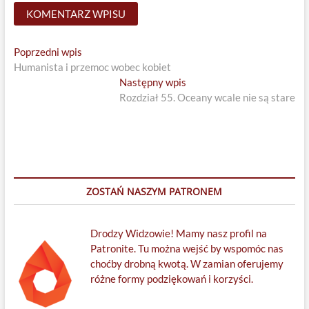
Nawigacja
Previous
Poprzedni wpis
post:
Humanista i przemoc wobec kobiet
wpisu
Next
Następny wpis
post:
Rozdział 55. Oceany wcale nie są stare
ZOSTAŃ NASZYM PATRONEM
Drodzy Widzowie! Mamy nasz profil na
Patronite. Tu można wejść by wspomóc nas
choćby drobną kwotą. W zamian oferujemy
różne formy podziękowań i korzyści.