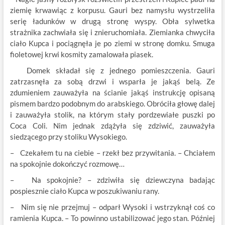
ziemię krwawiąc z korpusu. Gauri bez namysłu wystrzeliła
serię ładunków w drugą stronę wyspy. Obła sylwetka
strażnika zachwiała się i znieruchomiała. Ziemianka chwyciła
ciało Kupca i pociągnęła je po ziemi w stronę domku. Smuga
fioletowej krwi kosmity zamalowała piasek.
Domek składał się z jednego pomieszczenia. Gauri
zatrzasnęła za sobą drzwi i wsparła je jakąś belą. Ze
zdumieniem zauważyła na ścianie jakąś instrukcję opisaną
pismem bardzo podobnym do arabskiego. Obróciła głowę dalej
i zauważyła stolik, na którym stały pordzewiałe puszki po
Coca Coli. Nim jednak zdążyła się zdziwić, zauważyła
siedzącego przy stoliku Wysokiego.
– Czekałem tu na ciebie – rzekł bez przywitania. – Chciałem
na spokojnie dokończyć rozmowę…
– Na spokojnie? – zdziwiła się dziewczyna badając
pospiesznie ciało Kupca w poszukiwaniu rany.
– Nim się nie przejmuj – odparł Wysoki i wstrzyknął coś co
ramienia Kupca. – To powinno ustabilizować jego stan. Później