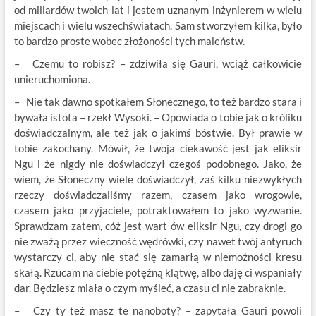
od miliardów twoich lat i jestem uznanym inżynierem w wielu
miejscach i wielu wszechświatach. Sam stworzyłem kilka, było
to bardzo proste wobec złożoności tych maleństw.
– Czemu to robisz? – zdziwiła się Gauri, wciąż całkowicie
unieruchomiona.
– Nie tak dawno spotkałem Słonecznego, to też bardzo stara i
bywała istota – rzekł Wysoki. – Opowiada o tobie jak o króliku
doświadczalnym, ale też jak o jakimś bóstwie. Był prawie w
tobie zakochany. Mówił, że twoja ciekawość jest jak eliksir
Ngu i że nigdy nie doświadczył czegoś podobnego. Jako, że
wiem, że Słoneczny wiele doświadczył, zaś kilku niezwykłych
rzeczy doświadczaliśmy razem, czasem jako wrogowie,
czasem jako przyjaciele, potraktowałem to jako wyzwanie.
Sprawdzam zatem, cóż jest wart ów eliksir Ngu, czy drogi go
nie zważą przez wieczność wędrówki, czy nawet twój antyruch
wystarczy ci, aby nie stać się zamarłą w niemożności kresu
skałą. Rzucam na ciebie potężną klątwę, albo daję ci wspaniały
dar. Będziesz miała o czym myśleć, a czasu ci nie zabraknie.
– Czy ty też masz te nanoboty? – zapytała Gauri powoli