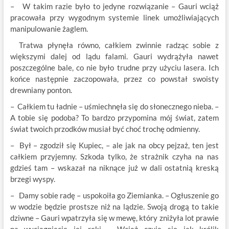
– W takim razie było to jedyne rozwiązanie – Gauri wciąż
pracowała przy wygodnym systemie linek umożliwiających
manipulowanie żaglem.
Tratwa płynęła równo, całkiem zwinnie radząc sobie z
większymi dalej od lądu falami. Gauri wydrążyła nawet
poszczególne bale, co nie było trudne przy użyciu lasera. Ich
końce następnie zaczopowała, przez co powstał swoisty
drewniany ponton.
– Całkiem tu ładnie – uśmiechnęła się do słonecznego nieba. –
A tobie się podoba? To bardzo przypomina mój świat, zatem
świat twoich przodków musiał być choć trochę odmienny.
– Był – zgodził się Kupiec, – ale jak na obcy pejzaż, ten jest
całkiem przyjemny. Szkoda tylko, że strażnik czyha na nas
gdzieś tam – wskazał na niknące już w dali ostatnią kreską
brzegi wyspy.
– Damy sobie radę – uspokoiła go Ziemianka. – Ogłuszenie go
w wodzie będzie prostsze niż na lądzie. Swoją drogą to takie
dziwne – Gauri wpatrzyła się w mewę, który zniżyła lot prawie