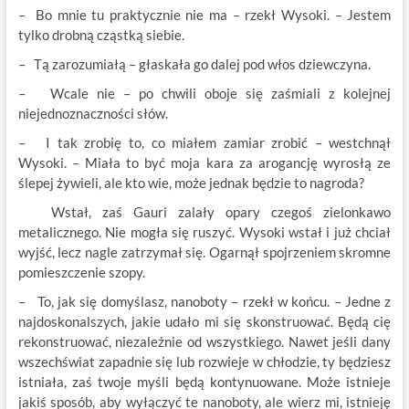
– Bo mnie tu praktycznie nie ma – rzekł Wysoki. – Jestem
tylko drobną cząstką siebie.
– Tą zarozumiałą – głaskała go dalej pod włos dziewczyna.
– Wcale nie – po chwili oboje się zaśmiali z kolejnej
niejednoznaczności słów.
– I tak zrobię to, co miałem zamiar zrobić – westchnął
Wysoki. – Miała to być moja kara za arogancję wyrosłą ze
ślepej żywieli, ale kto wie, może jednak będzie to nagroda?
Wstał, zaś Gauri zalały opary czegoś zielonkawo
metalicznego. Nie mogła się ruszyć. Wysoki wstał i już chciał
wyjść, lecz nagle zatrzymał się. Ogarnął spojrzeniem skromne
pomieszczenie szopy.
– To, jak się domyślasz, nanoboty – rzekł w końcu. – Jedne z
najdoskonalszych, jakie udało mi się skonstruować. Będą cię
rekonstruować, niezależnie od wszystkiego. Nawet jeśli dany
wszechświat zapadnie się lub rozwieje w chłodzie, ty będziesz
istniała, zaś twoje myśli będą kontynuowane. Może istnieje
jakiś sposób, aby wyłączyć te nanoboty, ale wierz mi, istnieję