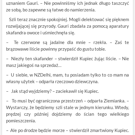
uznaniem Gauri. – Nie powinniśmy ich jednak długo taszczyć
ze sobą, bo zapewne są łatwe do namierzenia.
Szli teraz znacznie spokojniej. Mogli delektować się pięknem
rozwijającej się przyrody. Gauri zbadała za pomocą aparatury
skafandra owoce i uśmiechnęła się.
– Te czerwone są jadalne dla mnie – rzekła. – Zaś te
brązowawe liście powinny przypaść do gustu tobie.
– Niezły ten skafander – stwierdził Kupiec żując liście. – Nie
masz jakiegoś na sprzedaż…
– U siebie, w NZDelhi, mam, tu posiadam tylko to co mam na
własny użytek – odparła rzeczowo dziewczyna.
– Jak stąd wyjdziemy? – zaciekawił się Kupiec.
– To musi być ograniczona przestrzeń – odparła Ziemianka. –
Wystarczy, że będziemy szli stale w jednym kierunku. Wtedy,
prędzej czy później dojdziemy do ścian tego wielkiego
pomieszczenia.
– Ale po drodze będzie morze – stwierdził zmartwiony Kupiec.