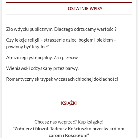
OSTATNIE WPISY
Zło w życiu publicznym. Dlaczego odrzucamy wartości?
Czy lekcje religii – straszenie dzieci bogiem i piekłem –
powinny być legalne?
Ateizm egzystencjalny. Za i przeciw
Wieniawski odzyskany przez barwy.
Romantyczny skrzypek w czasach chłodnej dokładności
KSIĄŻKI
Chcesz nas weprzeć? Kup książkę!
"Żołnierz i filozof. Tadeusz Kościuszko przeciw królom,
carom i Kościołom”