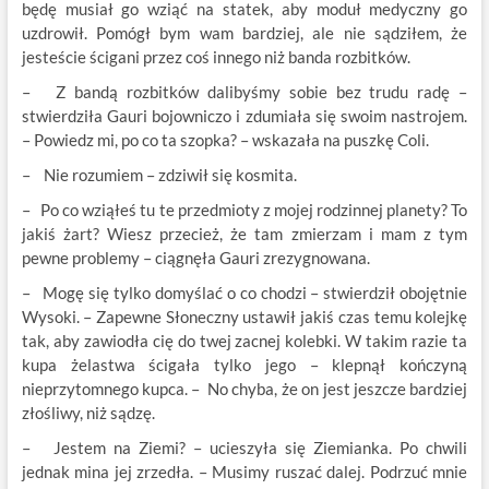
będę musiał go wziąć na statek, aby moduł medyczny go
uzdrowił. Pomógł bym wam bardziej, ale nie sądziłem, że
jesteście ścigani przez coś innego niż banda rozbitków.
– Z bandą rozbitków dalibyśmy sobie bez trudu radę –
stwierdziła Gauri bojowniczo i zdumiała się swoim nastrojem.
– Powiedz mi, po co ta szopka? – wskazała na puszkę Coli.
– Nie rozumiem – zdziwił się kosmita.
– Po co wziąłeś tu te przedmioty z mojej rodzinnej planety? To
jakiś żart? Wiesz przecież, że tam zmierzam i mam z tym
pewne problemy – ciągnęła Gauri zrezygnowana.
– Mogę się tylko domyślać o co chodzi – stwierdził obojętnie
Wysoki. – Zapewne Słoneczny ustawił jakiś czas temu kolejkę
tak, aby zawiodła cię do twej zacnej kolebki. W takim razie ta
kupa żelastwa ścigała tylko jego – klepnął kończyną
nieprzytomnego kupca. – No chyba, że on jest jeszcze bardziej
złośliwy, niż sądzę.
– Jestem na Ziemi? – ucieszyła się Ziemianka. Po chwili
jednak mina jej zrzedła. – Musimy ruszać dalej. Podrzuć mnie