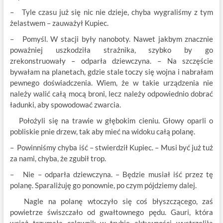
– Tyle czasu już się nic nie dzieje, chyba wygraliśmy z tym
żelastwem – zauważył Kupiec.
– Pomyśl. W stacji były nanoboty. Nawet jakbym znacznie
poważniej uszkodziła strażnika, szybko by go
zrekonstruowały – odparła dziewczyna. – Na szczęście
bywałam na planetach, gdzie stale toczy się wojna i nabrałam
pewnego doświadczenia. Wiem, że w takie urządzenia nie
należy walić całą mocą broni, lecz należy odpowiednio dobrać
ładunki, aby spowodować zwarcia.
Położyli się na trawie w głębokim cieniu. Głowy oparli o
pobliskie pnie drzew, tak aby mieć na widoku całą polanę.
– Powinniśmy chyba iść – stwierdził Kupiec. – Musi być już tuż
za nami, chyba, że zgubił trop.
– Nie – odparła dziewczyna. – Będzie musiał iść przez tę
polanę. Sparaliżuję go ponownie, po czym pójdziemy dalej.
Nagle na polanę wtoczyło się coś błyszczącego, zaś
powietrze świszczało od gwałtownego pędu. Gauri, która