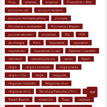
Prusy
przemoc
przemysł
Przenośnie w Biblii
przyczynowość
przyczyny epidemii
przyczyny homoseksualizmu
przyłuska
Przymierze z Abrahamem
Przymierze z Bogiem
przyrost naturalny
przyszłość
PSL
PSR
psychologia
Putin
racjonalista
racjonalizm
racjonalność
racjonalność świata
Radosław Czarnecki
radykalizm
radykalna prawica
rasizm
Razem
religia
religia a moralność
religia a nauka
religia w USA
religie
religijność
religijność młodzieży
Religioznawstwo
religioznawstwo
Rewolucja francuska 1789 r.
RFN
TOP
Robert Biedroń
romantyzm
Rosja
rosłaniec