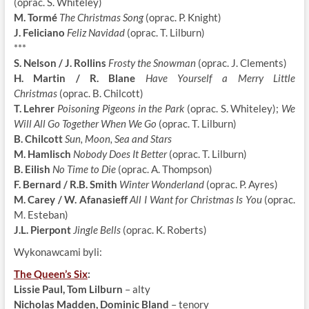
(oprac. S. Whiteley)
M. Tormé
The Christmas Song
(oprac. P. Knight)
J. Feliciano
Feliz Navidad
(oprac. T. Lilburn)
***
S. Nelson / J. Rollins
Frosty the Snowman
(oprac. J. Clements)
H. Martin / R. Blane
Have Yourself a Merry Little
Christmas
(oprac. B. Chilcott)
T. Lehrer
Poisoning
Pigeons in the Park
(oprac. S. Whiteley);
We
Will All Go Together When We Go
(oprac. T. Lilburn)
B. Chilcott
Sun, Moon, Sea and Stars
M. Hamlisch
Nobody Does It Better
(oprac. T. Lilburn)
B. Eilish
No Time to Die
(oprac. A. Thompson)
F. Bernard / R.B. Smith
Winter Wonderland
(oprac. P. Ayres)
M. Carey / W. Afanasieff
All I Want for Christmas Is You
(oprac.
M. Esteban)
J.L. Pierpont
Jingle Bells
(oprac. K. Roberts)
Wykonawcami byli:
The Queen’s Six
:
Lissie Paul, Tom Lilburn
– alty
Nicholas Madden, Dominic Bland
– tenory