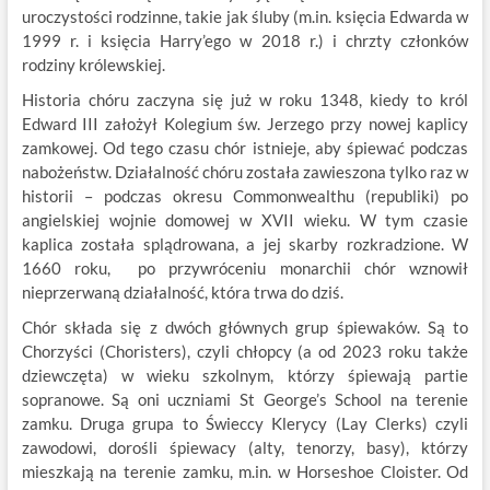
uroczystości rodzinne, takie jak śluby (m.in. księcia Edwarda w
1999 r. i księcia Harry’ego w 2018 r.) i chrzty członków
rodziny królewskiej.
Historia chóru zaczyna się już w roku 1348, kiedy to król
Edward III założył Kolegium św. Jerzego przy nowej kaplicy
zamkowej. Od tego czasu chór istnieje, aby śpiewać podczas
nabożeństw. Działalność chóru została zawieszona tylko raz w
historii – podczas okresu Commonwealthu (republiki) po
angielskiej wojnie domowej w XVII wieku. W tym czasie
kaplica została splądrowana, a jej skarby rozkradzione. W
1660 roku, po przywróceniu monarchii chór wznowił
nieprzerwaną działalność, która trwa do dziś.
Chór składa się z dwóch głównych grup śpiewaków. Są to
Chorzyści (Choristers), czyli chłopcy (a od 2023 roku także
dziewczęta) w wieku szkolnym, którzy śpiewają partie
sopranowe. Są oni uczniami St George’s School na terenie
zamku. Druga grupa to Świeccy Klerycy (Lay Clerks) czyli
zawodowi, dorośli śpiewacy (alty, tenorzy, basy), którzy
mieszkają na terenie zamku, m.in. w Horseshoe Cloister. Od