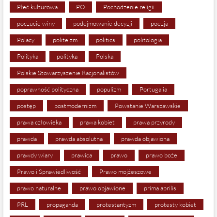
Płeć kulturowa
PO
Pochodzenie religii
poczucie winy
podejmowanie decyzji
poezja
Polacy
politeizm
politics
politologia
Polityka
polityka
Polska
Polskie Stowarzyszenie Racjonalistów
poprawność polityczna
populizm
Portugalia
postęp
postmodernizm
Powstanie Warszawskie
prawa człowieka
prawa kobiet
prawa przyrody
prawda
prawda absolutna
prawda objawiona
prawdy wiary
prawica
prawo
prawo boże
Prawo i Sprawiedliwość
Prawo mojżeszowe
prawo naturalne
prawo objawione
prima aprilis
PRL
propaganda
protestantyzm
protesty kobiet