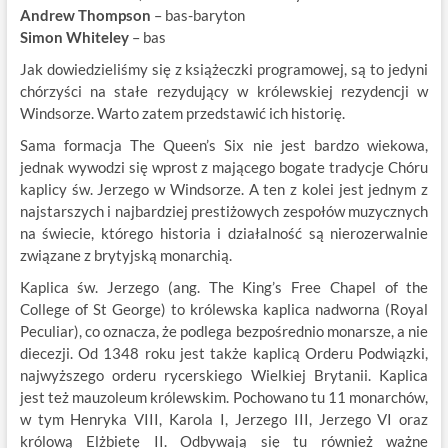
Andrew Thompson
– bas-baryton
Simon Whiteley
– bas
Jak dowiedzieliśmy się z książeczki programowej, są to jedyni
chórzyści na stałe rezydujący w królewskiej rezydencji w
Windsorze. Warto zatem przedstawić ich historię.
Sama formacja The Queen’s Six nie jest bardzo wiekowa,
jednak wywodzi się wprost z mającego bogate tradycje Chóru
kaplicy św. Jerzego w Windsorze. A ten z kolei jest jednym z
najstarszych i najbardziej prestiżowych zespołów muzycznych
na świecie, którego historia i działalność są nierozerwalnie
związane z brytyjską monarchią.
Kaplica św. Jerzego (ang. The King’s Free Chapel of the
College of St George) to królewska kaplica nadworna (Royal
Peculiar), co oznacza, że podlega bezpośrednio monarsze, a nie
diecezji. Od 1348 roku jest także kaplicą Orderu Podwiązki,
najwyższego orderu rycerskiego Wielkiej Brytanii. Kaplica
jest też mauzoleum królewskim. Pochowano tu 11 monarchów,
w tym Henryka VIII, Karola I, Jerzego III, Jerzego VI oraz
królową Elżbietę II. Odbywają się tu również ważne