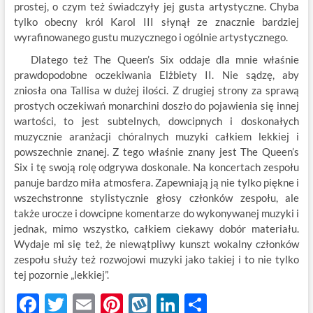
prostej, o czym też świadczyły jej gusta artystyczne. Chyba
tylko obecny król Karol III słynął ze znacznie bardziej
wyrafinowanego gustu muzycznego i ogólnie artystycznego.
Dlatego też The Queen’s Six oddaje dla mnie właśnie
prawdopodobne oczekiwania Elżbiety II. Nie sądzę, aby
zniosła ona Tallisa w dużej ilości. Z drugiej strony za sprawą
prostych oczekiwań monarchini doszło do pojawienia się innej
wartości, to jest subtelnych, dowcipnych i doskonałych
muzycznie aranżacji chóralnych muzyki całkiem lekkiej i
powszechnie znanej. Z tego właśnie znany jest The Queen’s
Six i tę swoją rolę odgrywa doskonale. Na koncertach zespołu
panuje bardzo miła atmosfera. Zapewniają ją nie tylko piękne i
wszechstronne stylistycznie głosy członków zespołu, ale
także urocze i dowcipne komentarze do wykonywanej muzyki i
jednak, mimo wszystko, całkiem ciekawy dobór materiału.
Wydaje mi się też, że niewątpliwy kunszt wokalny członków
zespołu służy też rozwojowi muzyki jako takiej i to nie tylko
tej pozornie „lekkiej”.
F
T
E
Pi
W
Li
S