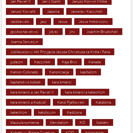
Jan Paweł II
Jan z Gamli
Janusz Korwin Mikke
Janusz Kowalik
Japonia
Jarosław Kaczyński
Jażdżewski
jazz
Jezus
Jezus historyczny
językoznawstwo
jidysz
jinx
Joachim Brudziński
Joanna Senyszyn
Jubileuszowy Akt Przyjęcia Jezusa Chrystusa za Króla i Pana
judaizm
Kaczyński
Kaja Bryx
Kanada
Kanion Colorado
Kanonizacja
kapitalizm
kapłaństwo kobiet
kara śmierci
kara śmierci a Jan Paweł II
kara śmierci a katechizm
kara śmierci a Kościół
Karol Fjałkowski
Katalonia
katechizm
katolicyzm
Kędziora
klauzula sumienia
klerykalizm
KO
kobiety
Kobiety w Piśmie Świętym
KOD
kolonializm