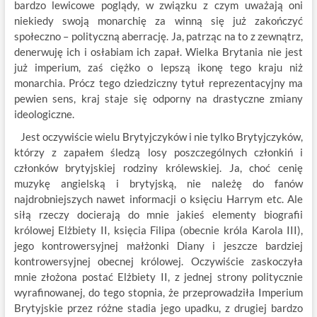
bardzo lewicowe poglądy, w związku z czym uważają oni
niekiedy swoją monarchię za winną się już zakończyć
społeczno – polityczną aberrację. Ja, patrząc na to z zewnątrz,
denerwuję ich i osłabiam ich zapał. Wielka Brytania nie jest
już imperium, zaś ciężko o lepszą ikonę tego kraju niż
monarchia. Prócz tego dziedziczny tytuł reprezentacyjny ma
pewien sens, kraj staje się odporny na drastyczne zmiany
ideologiczne.
Jest oczywiście wielu Brytyjczyków i nie tylko Brytyjczyków,
którzy z zapałem śledzą losy poszczególnych członkiń i
członków brytyjskiej rodziny królewskiej. Ja, choć cenię
muzykę angielską i brytyjską, nie należę do fanów
najdrobniejszych nawet informacji o księciu Harrym etc. Ale
siłą rzeczy docierają do mnie jakieś elementy biografii
królowej Elżbiety II, księcia Filipa (obecnie króla Karola III),
jego kontrowersyjnej małżonki Diany i jeszcze bardziej
kontrowersyjnej obecnej królowej. Oczywiście zaskoczyła
mnie złożona postać Elżbiety II, z jednej strony politycznie
wyrafinowanej, do tego stopnia, że przeprowadziła Imperium
Brytyjskie przez różne stadia jego upadku, z drugiej bardzo