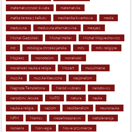
matematyczność świata
matematyka
matka teresa z kalkuty
mechanika kwantowa
media
medycyna
medycyna alternatywna
mesjasz
Michał Gadziński
Michał Heller
Michał Wojciechowicz
mit
mitologia chrześcijańska
mity
mity religijne
Mojżesz
monoteizm
moralność
moralność nauka a religia
Mozart
muzułmanie
muzyka
muzyka klasyczna
nacjonalizm
Nagroda Templetona
Naród wybrany
narodowcy
narodziny Jezusa
NATO
natura
nauka
nauka a religia
nazizm
neoliberalizm
neuronauka
NFM
Niemcy
niepełnosprawni
nietolerancja
nonsens
Norwegia
Nowe przymierze