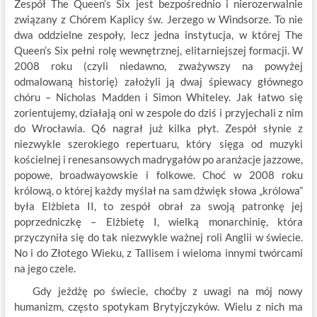
Zespół The Queen’s Six jest bezpośrednio i nierozerwalnie
związany z Chórem Kaplicy św. Jerzego w Windsorze. To nie
dwa oddzielne zespoły, lecz jedna instytucja, w której The
Queen’s Six pełni rolę wewnętrznej, elitarniejszej formacji. W
2008 roku (czyli niedawno, zważywszy na powyżej
odmalowaną historię) założyli ją dwaj śpiewacy głównego
chóru – Nicholas Madden i Simon Whiteley. Jak łatwo się
zorientujemy, działają oni w zespole do dziś i przyjechali z nim
do Wrocławia. Q6 nagrał już kilka płyt. Zespół słynie z
niezwykle szerokiego repertuaru, który sięga od muzyki
kościelnej i renesansowych madrygałów po aranżacje jazzowe,
popowe, broadwayowskie i folkowe. Choć w 2008 roku
królową, o której każdy myślał na sam dźwięk słowa „królowa”
była Elżbieta II, to zespół obrał za swoją patronkę jej
poprzedniczkę – Elżbietę I, wielką monarchinię, która
przyczyniła się do tak niezwykle ważnej roli Anglii w świecie.
No i do Złotego Wieku, z Tallisem i wieloma innymi twórcami
na jego czele.
Gdy jeżdżę po świecie, choćby z uwagi na mój nowy
humanizm, często spotykam Brytyjczyków. Wielu z nich ma