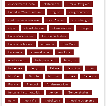
eksperyment Libeta
ekstremizm
Emilia Dowgiało
Encyklika "Wiara i rozum"
English
enlightenment
epidemia koronawirusa
erich fromm
eschatologia
etyka
etyka katolicka
etyka świecka
Europa
Europa Wschodnia
Europa Zachodnia
Europa Zachodnie
eutanazja
Ewa Wilk
Ewangelia
ewangelikanie
ewolucja
ewolucjonizm
fakty po mitach
fanatyzm
fantastyka
faszyzm
Fatima
feminizm
film
film Kler
Filozofia
filozofia
fizyka
flamenco
Francja
Francuzi
fundamentalizm
fundamentalizm katolicki
gender
Gender studies
geny
geografia
globalizacja
globalne ocieplenie