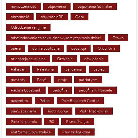
nowoczesność
objawienia
objawienia fatimskie
obronność
obywateleRP
Odra
Odrodzenie religijne
odszkodowania za seksualne wykorzystywanie dzieci
Oława
opera
opinia publiczna
opozycja
Ordo Iuris
orientacja seksualna
Ormianie
oświecenie
Pakistan
Palestyna
pandemia
papież
parytety
Paryż
pasje
patriotyzm
Paulina Łopatniuk
pedofilia
pedofilia w kościele
pesymizm
Petek
Pew Research Center
pierwsza dama
Piotr Korga
Piotr Maćkowiak
Piotr Napierała
PiS
Pismo Święte
Platforma Obywatelska
Płeć biologiczna