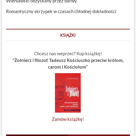
Wieniawski odzyskany przez barwy.
Romantyczny skrzypek w czasach chłodnej dokładności
KSIĄŻKI
Chcesz nas weprzeć? Kup książkę!
"Żołnierz i filozof. Tadeusz Kościuszko przeciw królom,
carom i Kościołom”
Zamów książkę!