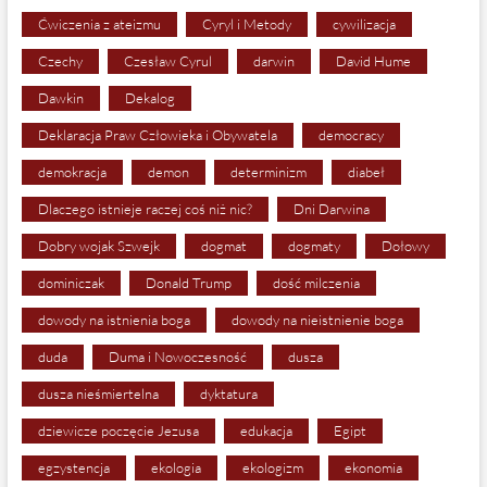
Ćwiczenia z ateizmu
Cyryl i Metody
cywilizacja
Czechy
Czesław Cyrul
darwin
David Hume
Dawkin
Dekalog
Deklaracja Praw Człowieka i Obywatela
democracy
demokracja
demon
determinizm
diabeł
Dlaczego istnieje raczej coś niż nic?
Dni Darwina
Dobry wojak Szwejk
dogmat
dogmaty
Dołowy
dominiczak
Donald Trump
dość milczenia
dowody na istnienia boga
dowody na nieistnienie boga
duda
Duma i Nowoczesność
dusza
dusza nieśmiertelna
dyktatura
dziewicze poczęcie Jezusa
edukacja
Egipt
egzystencja
ekologia
ekologizm
ekonomia