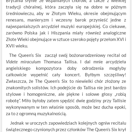
Brytania słynie ze wspaniałych chórów, a także z wielkiej
tradycji chóralnej, która zaczęła się na dobre w późnym
średniowieczu, aby w Złotym Wieku, okresie obejmującym
renesans, manieryzm i wczesny barok przynieść jedne z
najwspanialszych arcydzieł muzyki europejskiej. Co ciekawe,
zarówno Polska jak i Hiszpania miały również analogiczne
Złote Wieki obejmujące w sztuce szeroko pojęty przełom XVI i
XVII wieku.
The Queen’s Six zaczął swój bożonarodzeniowy recital od
Videte miraculum
Thomasa Tallisa. I dal mnie arcydzieła
angielskiego kompozytora doby odrodzenia mogłyby
całkowicie wypełnić cały koncert. Byłbym szczęśliwy!
Zwłaszcza, że The Queen’s Six to niewielki chór złożony ze
znakomitych solistów. Ich podejście do Tallisa nie jest bardzo
stylowe i homogeniczne, ale piękne i solowe głosy „robią
robotę”. Miło byłoby zatem spędzić dwie godziny przy Tallisie
wykonywanym w ten właśnie sposób, może bez ducha epoki,
za to z ogromną muzykalnością.
Jednak w uroczych zapowiedziach kolejnych ogniw recitalu
świątecznego czynionych przez członków The Queen’s Six krył