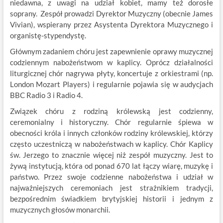
niedawna, z uwagi na udział kobiet, mamy też dorosłe
soprany. Zespół prowadzi Dyrektor Muzyczny (obecnie James
Vivian), wspierany przez Asystenta Dyrektora Muzycznego i
organistę-stypendystę.
Głównym zadaniem chóru jest zapewnienie oprawy muzycznej
codziennym nabożeństwom w kaplicy. Oprócz działalności
liturgicznej chór nagrywa płyty, koncertuje z orkiestrami (np.
London Mozart Players) i regularnie pojawia się w audycjach
BBC Radio 3 i Radio 4.
Związek chóru z rodziną królewską jest codzienny,
ceremonialny i historyczny. Chór regularnie śpiewa w
obecności króla i innych członków rodziny królewskiej, którzy
często uczestniczą w nabożeństwach w kaplicy. Chór Kaplicy
św. Jerzego to znacznie więcej niż zespół muzyczny. Jest to
żywą instytucją, która od ponad 670 lat łączy wiarę, muzykę i
państwo. Przez swoje codzienne nabożeństwa i udział w
najważniejszych ceremoniach jest strażnikiem tradycji,
bezpośrednim świadkiem brytyjskiej historii i jednym z
muzycznych głosów monarchii.