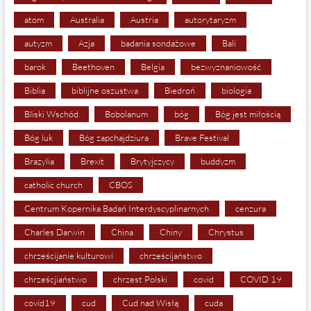
atom
Australia
Austria
autorytaryzm
autyzm
Azja
badania sondażowe
Bali
barok
Beethoven
Belgia
bezwyznaniowość
Biblia
biblijne oszustwa
Biedroń
biologia
Bliski Wschód
Bobolanum
bóg
Bóg jest miłością
Bóg luk
Bóg zapchajdziura
Brave Festival
Brazylia
Brexit
Brytyjczycy
buddyzm
catholic church
CBOS
Centrum Kopernika Badań Interdyscyplinarnych
cenzura
Charles Darwin
China
Chiny
Chrystus
chrześcijanie kulturowi
chrześcijaństwo
chrześcjiaństwo
chrzest Polski
covid
COVID 19
covid19
cud
Cud nad Wisłą
cuda