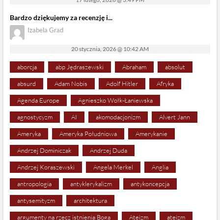
Bardzo dziękujemy za recenzję i...
Izabela Grad
20 stycznia, 2026 @ 10:42 AM
aborcja
abp Jędraszewski
Abraham
absolut
absurd
Adam Nobis
Adolf Hitler
Afryka
Agenda Europe
Agnieszko Wołk-Łaniewska
agnostycyzm
AI
akomodacjonizm
Alvert Jann
Ameryka
Ameryka Południowa
Amerykanie
Andrzej Dominiczak
Andrzej Duda
Andrzej Koraszewski
Angela Merkel
Anglia
antropologia
antyklerykalizm
antykoncepcja
antysemityzm
architektura
argumenty na rzecz istnienia Boga
Ateizm
ateizm