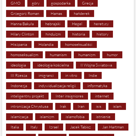
GMO
góry
gospodarka
Grecja
Grzegorz Roman
Hamas
hańderek
Hanna Bakuła
hebrajski
Hegel
heretycy
Hilary Clinton
hinduizm
historia
history
Hiszpania
Holandia
homoseksualiści
homoseksualizm
humanism
humanizm
humor
ideologia
ideologia kościelna
II Wojna Światowa
III Rzesza
imigranci
in vitro
Indie
Indonezja
indywidualizacja religii
informatyka
inteligentny projekt
Inter insigniores
internet
intronizacja Chrystusa
Irak
Iran
isis
islam
islamizacja
islamizm
islamofobia
istnienie
Italia
Italy
Izrael
Jacek Tabisz
Jan Hartman