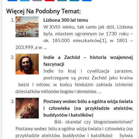
ac
w
m
nt
y
n
h
Więcej Na Podobny Temat:
e
itt
ail
er
k
k
ar
Lizbona 300 lat temu
b
er
es
o
e
e
W XVIII wieku, tak samo jak dziś, Lizbona
o
t
p
dI
była, miastem ogromnym (w 1730 roku –
ok. 185.000 mieszkańców[1], w 1801 –
o
n
203,999, a w …
k
Indie a Zachód – historia wzajemnej
fascynacji
Indie to kraj i cywilizacja zarazem,
postrzegane są przez Zachód jako kraina
baśni i mitów; w końcu hinduizm zakłada istnienie
dziesiatków milionów bogów i demonów. …
Postawy wobec bólu a ogólna wizja świata
i człowieka (na przykładzie ateistów,
buddystów i katolików)
Ból- skandal czy błogosławieństwo?
Postawy wobec bólu a ogólna wizja świata i człowieka (na
przykładzie ateistów, buddystów i katolików) Sylwia