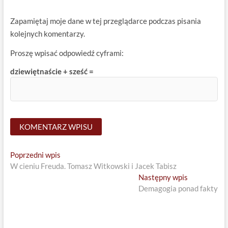
Zapamiętaj moje dane w tej przeglądarce podczas pisania
kolejnych komentarzy.
Proszę wpisać odpowiedź cyframi:
dziewiętnaście + sześć =
Nawigacja
Previous
Poprzedni wpis
post:
W cieniu Freuda. Tomasz Witkowski i Jacek Tabisz
wpisu
Next
Następny wpis
post:
Demagogia ponad fakty