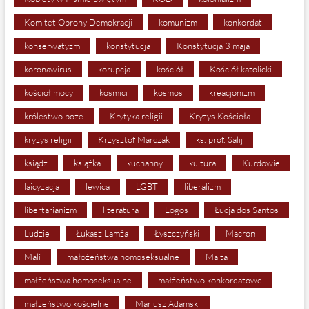
Komitet Obrony Demokracji
komunizm
konkordat
konserwatyzm
konstytucja
Konstytucja 3 maja
koronawirus
korupcja
kościół
Kościół katolicki
kościół mocy
kosmici
kosmos
kreacjonizm
królestwo boze
Krytyka religii
Kryzys Kościoła
kryzys religii
Krzysztof Marczak
ks. prof. Salij
ksiądz
książka
kuchanny
kultura
Kurdowie
laicyzacja
lewica
LGBT
liberalizm
libertarianizm
literatura
Logos
Łucja dos Santos
Ludzie
Łukasz Lamża
Łyszczyński
Macron
Mali
małożeństwa homoseksualne
Malta
małżeństwa homoseksualne
małżeństwo konkordatowe
małżeństwo kościelne
Mariusz Adamski