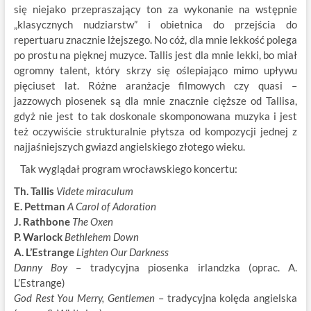
się niejako przepraszający ton za wykonanie na wstępnie
„klasycznych nudziarstw” i obietnica do przejścia do
repertuaru znacznie lżejszego. No cóż, dla mnie lekkość polega
po prostu na pięknej muzyce. Tallis jest dla mnie lekki, bo miał
ogromny talent, który skrzy się oślepiająco mimo upływu
pięciuset lat. Różne aranżacje filmowych czy quasi –
jazzowych piosenek są dla mnie znacznie cięższe od Tallisa,
gdyż nie jest to tak doskonale skomponowana muzyka i jest
też oczywiście strukturalnie płytsza od kompozycji jednej z
najjaśniejszych gwiazd angielskiego złotego wieku.
Tak wyglądał program wrocławskiego koncertu:
Th. Tallis
Videte miraculum
E. Pettman
A Carol of Adoration
J. Rathbone
The Oxen
P. Warlock
Bethlehem Down
A. L’Estrange
Lighten Our Darkness
Danny Boy
– tradycyjna piosenka irlandzka (oprac. A.
L’Estrange)
God Rest You Merry, Gentlemen
– tradycyjna kolęda angielska