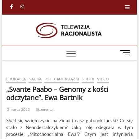
Skip
facebook
in
to
content
Racjona
RACJONALNA
TELEWIZJA
TV
M
e
n
u
EDUKACJA
NAUKA
POLECANE KSIĄŻKI
SLIDER
VIDEO
B
u
„Svante Paabo – Genomy z kości
t
odczytane”. Ewa Bartnik
t
o
3 marca 2023
Skomentuj
n
Skąd się wzięło życie na Ziemi i nasz gatunek ludzki? Co się
stało z Neandertalczykiem? Jaką rolę odegrała w tym
procesie „Mitochondrialna Ewa”? Czym jest inżynieria