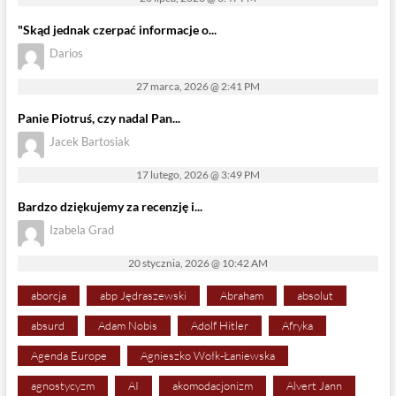
"Skąd jednak czerpać informacje o...
Darios
27 marca, 2026 @ 2:41 PM
Panie Piotruś, czy nadal Pan...
Jacek Bartosiak
17 lutego, 2026 @ 3:49 PM
Bardzo dziękujemy za recenzję i...
Izabela Grad
20 stycznia, 2026 @ 10:42 AM
aborcja
abp Jędraszewski
Abraham
absolut
absurd
Adam Nobis
Adolf Hitler
Afryka
Agenda Europe
Agnieszko Wołk-Łaniewska
agnostycyzm
AI
akomodacjonizm
Alvert Jann