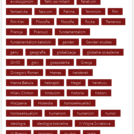
ewolucjonizm
fakty po mitach
fanatyzm
fantastyka
faszyzm
Fatima
feminizm
film
film Kler
Filozofia
filozofia
fizyka
flamenco
Francja
Francuzi
fundamentalizm
fundamentalizm katolicki
gender
Gender studies
geny
geografia
globalizacja
globalne ocieplenie
GMO
góry
gospodarka
Grecja
Grzegorz Roman
Hamas
hańderek
Hanna Bakuła
hebrajski
Hegel
heretycy
Hilary Clinton
hinduizm
historia
history
Hiszpania
Holandia
homoseksualiści
homoseksualizm
humanism
humanizm
humor
ideologia
ideologia kościelna
II Wojna Światowa
III Rzesza
imigranci
in vitro
Indie