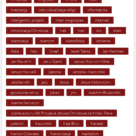
Indonezja
indywidualizacja religii
informatyka
inteligentny projekt
Inter insigniores
internet
intronizacja Chrystusa
Irak
Iran
isis
islam
islamizacja
islamizm
islamofobia
istnienie
Italia
Italy
Izrael
Jacek Tabisz
Jan Hartman
Jan Paweł II
Jan z Gamli
Janusz Korwin Mikke
Janusz Kowalik
Japonia
Jarosław Kaczyński
Jażdżewski
jazz
Jezus
Jezus historyczny
językoznawstwo
jidysz
jinx
Joachim Brudziński
Joanna Senyszyn
Jubileuszowy Akt Przyjęcia Jezusa Chrystusa za Króla i Pana
judaizm
Kaczyński
Kaja Bryx
Kanada
Kanion Colorado
Kanonizacja
kapitalizm