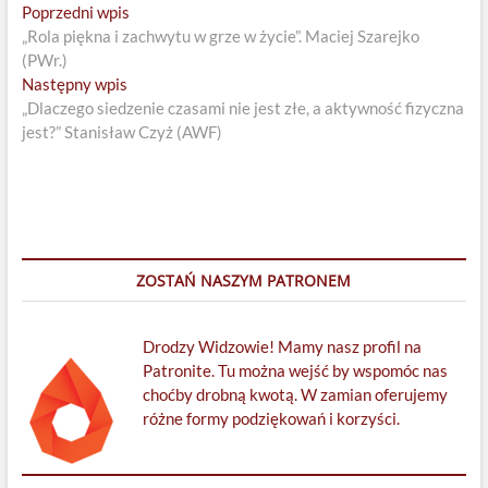
Nawigacja
Previous
Poprzedni wpis
post:
„Rola piękna i zachwytu w grze w życie”. Maciej Szarejko
wpisu
(PWr.)
Next
Następny wpis
post:
„Dlaczego siedzenie czasami nie jest złe, a aktywność fizyczna
jest?” Stanisław Czyż (AWF)
ZOSTAŃ NASZYM PATRONEM
Drodzy Widzowie! Mamy nasz profil na
Patronite. Tu można wejść by wspomóc nas
choćby drobną kwotą. W zamian oferujemy
różne formy podziękowań i korzyści.