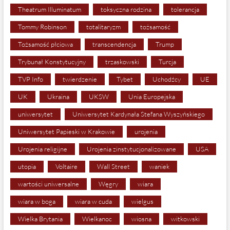
Theatrum Illuminatum
toksyczna rodzina
tolerancja
Tommy Robinson
totalitaryzm
tożsamość
Tożsamość płciowa
transcendencja
Trump
Trybunał Konstytucyjny
trzaskowski
Turcja
TVP Info
twierdzenie
Tybet
Uchodźcy
UE
UK
Ukraina
UKSW
Unia Europejska
uniwersytet
Uniwersytet Kardynała Stefana Wyszyńskiego
Uniwersytet Papieski w Krakowie
urojenia
Urojenia religijne
Urojenia zinstytucjonalizowane
USA
utopia
Voltaire
Wall Street
waniek
wartości uniwersalne
Węgry
wiara
wiara w boga
wiara w cuda
wielgus
Wielka Brytania
Wielkanoc
wiosna
witkowski