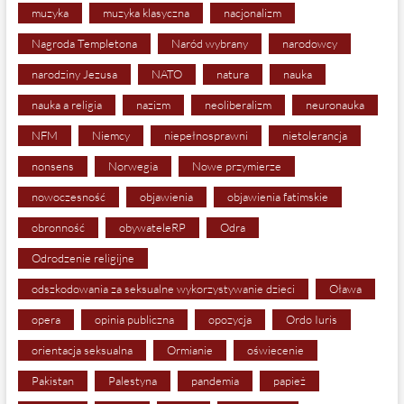
muzyka
muzyka klasyczna
nacjonalizm
Nagroda Templetona
Naród wybrany
narodowcy
narodziny Jezusa
NATO
natura
nauka
nauka a religia
nazizm
neoliberalizm
neuronauka
NFM
Niemcy
niepełnosprawni
nietolerancja
nonsens
Norwegia
Nowe przymierze
nowoczesność
objawienia
objawienia fatimskie
obronność
obywateleRP
Odra
Odrodzenie religijne
odszkodowania za seksualne wykorzystywanie dzieci
Oława
opera
opinia publiczna
opozycja
Ordo Iuris
orientacja seksualna
Ormianie
oświecenie
Pakistan
Palestyna
pandemia
papież