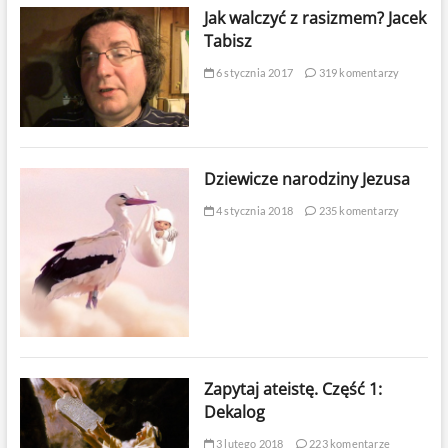
Jak walczyć z rasizmem? Jacek
Tabisz
6 stycznia 2017
319 komentarzy
Dziewicze narodziny Jezusa
4 stycznia 2018
235 komentarzy
Zapytaj ateistę. Część 1:
Dekalog
3 lutego 2018
223 komentarze