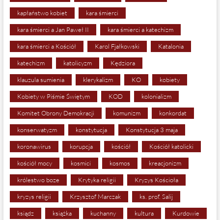
kapłaństwo kobiet
kara śmierci
kara śmierci a Jan Paweł II
kara śmierci a katechizm
kara śmierci a Kościół
Karol Fjałkowski
Katalonia
katechizm
katolicyzm
Kędziora
klauzula sumienia
klerykalizm
KO
kobiety
Kobiety w Piśmie Świętym
KOD
kolonializm
Komitet Obrony Demokracji
komunizm
konkordat
konserwatyzm
konstytucja
Konstytucja 3 maja
koronawirus
korupcja
kościół
Kościół katolicki
kościół mocy
kosmici
kosmos
kreacjonizm
królestwo boze
Krytyka religii
Kryzys Kościoła
kryzys religii
Krzysztof Marczak
ks. prof. Salij
ksiądz
książka
kuchanny
kultura
Kurdowie