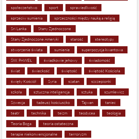
społeczeństwo
sport
sprawiedliwość
sprzeciw sumienia
sprzeczności między nauką a religią
Sri Lanka
Stany Zjednoczone
Stany Zjednoczone Ameryki
starość
stereotypy
stworzenie świata
sumienie
superpozycja kwantowa
ŚW. PAWEŁ
świadkowie jehowy
świadomość
świat
świeckość
świętość
świętość Kościoła
święty Kościół
Syria
szatan
szczepionki
szkoła
sztuczna inteligencja
sztuka
szumlewicz
Szwecja
tadeusz kościuszko
Tajwan
taniec
teatr
technika
teizm
teodycea
teologia
Teoria Boga
teoria ostateczna
terapie niekonwencjonalne
terroryzm