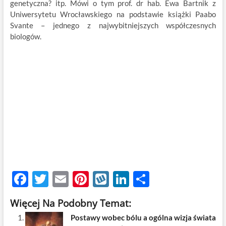
genetyczna? itp. Mówi o tym prof. dr hab. Ewa Bartnik z
Uniwersytetu Wrocławskiego na podstawie książki Paabo
Svante – jednego z najwybitniejszych współczesnych
biologów.
F
T
E
Pi
W
Li
S
ac
w
m
nt
y
n
h
Więcej Na Podobny Temat:
e
itt
ail
er
k
k
ar
Postawy wobec bólu a ogólna wizja świata