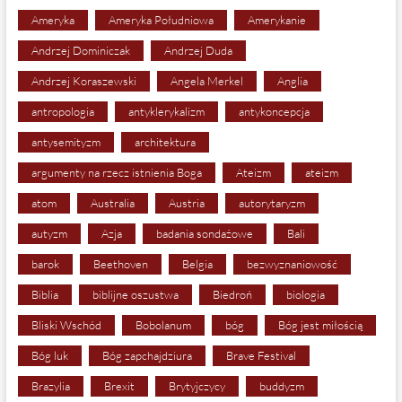
Ameryka
Ameryka Południowa
Amerykanie
Andrzej Dominiczak
Andrzej Duda
Andrzej Koraszewski
Angela Merkel
Anglia
antropologia
antyklerykalizm
antykoncepcja
antysemityzm
architektura
argumenty na rzecz istnienia Boga
Ateizm
ateizm
atom
Australia
Austria
autorytaryzm
autyzm
Azja
badania sondażowe
Bali
barok
Beethoven
Belgia
bezwyznaniowość
Biblia
biblijne oszustwa
Biedroń
biologia
Bliski Wschód
Bobolanum
bóg
Bóg jest miłością
Bóg luk
Bóg zapchajdziura
Brave Festival
Brazylia
Brexit
Brytyjczycy
buddyzm