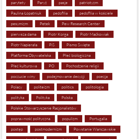
parytety
Paryż
pasje
patriotyzm
Paulina Łopatniuk
pedofilia
pedofilia w kościele
pesymizm
Petek
Pew Research Center
pierwsza dama
Piotr Korga
Piotr Maćkowiak
Piotr Napierała
PiS
Pismo Święte
Platforma Obywatelska
Płeć biologiczna
Płeć kulturowa
PO
Pochodzenie religii
poczucie winy
podejmowanie decyzji
poezja
Polacy
politeizm
politics
politologia
polityka
Polityka
Polska
Polskie Stowarzyszenie Racjonalistów
poprawność polityczna
populizm
Portugalia
postęp
postmodernizm
Powstanie Warszawskie