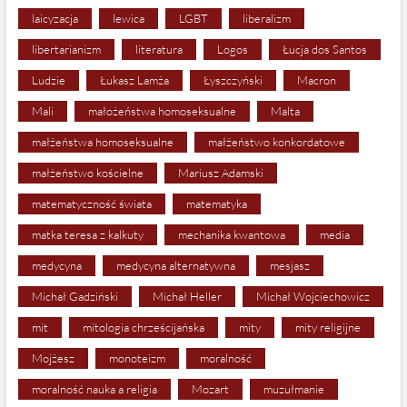
laicyzacja
lewica
LGBT
liberalizm
libertarianizm
literatura
Logos
Łucja dos Santos
Ludzie
Łukasz Lamża
Łyszczyński
Macron
Mali
małożeństwa homoseksualne
Malta
małżeństwa homoseksualne
małżeństwo konkordatowe
małżeństwo kościelne
Mariusz Adamski
matematyczność świata
matematyka
matka teresa z kalkuty
mechanika kwantowa
media
medycyna
medycyna alternatywna
mesjasz
Michał Gadziński
Michał Heller
Michał Wojciechowicz
mit
mitologia chrześcijańska
mity
mity religijne
Mojżesz
monoteizm
moralność
moralność nauka a religia
Mozart
muzułmanie