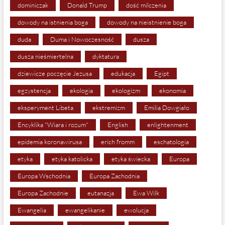
dominiczak
Donald Trump
dość milczenia
dowody na istnienia boga
dowody na nieistnienie boga
duda
Duma i Nowoczesność
dusza
dusza nieśmiertelna
dyktatura
dziewicze poczęcie Jezusa
edukacja
Egipt
egzystencja
ekologia
ekologizm
ekonomia
eksperyment Libeta
ekstremizm
Emilia Dowgiało
Encyklika "Wiara i rozum"
English
enlightenment
epidemia koronawirusa
erich fromm
eschatologia
etyka
etyka katolicka
etyka świecka
Europa
Europa Wschodnia
Europa Zachodnia
Europa Zachodnie
eutanazja
Ewa Wilk
Ewangelia
ewangelikanie
ewolucja