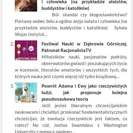
b
er
es
o
e
e
i człowieka (na przykładzie ateistów,
o
t
p
dI
buddystów i katolików)
Ból- skandal czy błogosławieństwo?
o
n
Postawy wobec bólu a ogólna wizja świata i człowieka (na
k
przykładzie ateistów, buddystów i katolików) Sylwia
Wojas Instytut…
Festiwal Nauki w Dąbrowie Górniczej.
Patronat RacjonalistaTV
Miłośników nauki, pasjonatów podróży,
obserwatorów gwiazd i poszukujących życia
w kosmosie, literatów amatorów i wszystkich tych, dla
których nauka jest czymś więcej niż tylko książkową…
Powrót Adama i Ewy jako rzeczywistych
ludzi, jak proponuje kolejna
pseudonaukowa teoria
Jeśli jesteś liberalnym chrześcijańskim
naukowcem i chciałbyś przekonać fundamentalistycznych
chrześcijan, że ewolucja rzeczywiście jest faktem, co
robisz? No cóż, Joshua Swamidass z Washington
University z pomocą swojego…