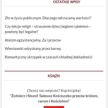
OSTATNIE WPISY
Zło w życiu publicznym. Dlaczego odrzucamy wartości?
Czy lekcje religii – straszenie dzieci bogiem i piekłem –
powinny być legalne?
Ateizm egzystencjalny. Za i przeciw
Wieniawski odzyskany przez barwy.
Romantyczny skrzypek w czasach chłodnej dokładności
KSIĄŻKI
Chcesz nas weprzeć? Kup książkę!
"Żołnierz i filozof. Tadeusz Kościuszko przeciw królom,
carom i Kościołom”