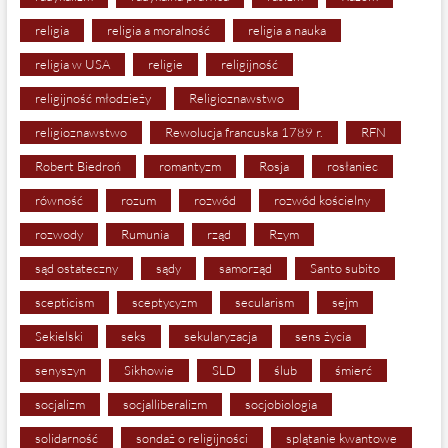
religia
religia a moralność
religia a nauka
religia w USA
religie
religijność
religijność młodzieży
Religioznawstwo
religioznawstwo
Rewolucja francuska 1789 r.
RFN
Robert Biedroń
romantyzm
Rosja
rosłaniec
równość
rozum
rozwód
rozwód kościelny
rozwody
Rumunia
rząd
Rzym
sąd ostateczny
sądy
samorząd
Santo subito
scepticism
sceptycyzm
secularism
sejm
Sekielski
seks
sekularyzacja
sens życia
senyszyn
Sikhowie
SLD
ślub
śmierć
socjalizm
socjalliberalizm
socjobiologia
solidarność
sondaż o religijności
splątanie kwantowe