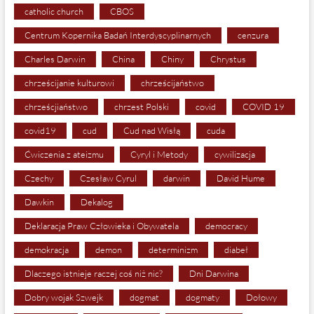
catholic church
CBOS
Centrum Kopernika Badań Interdyscyplinarnych
cenzura
Charles Darwin
China
Chiny
Chrystus
chrześcijanie kulturowi
chrześcijaństwo
chrześcjiaństwo
chrzest Polski
covid
COVID 19
covid19
cud
Cud nad Wisłą
cuda
Ćwiczenia z ateizmu
Cyryl i Metody
cywilizacja
Czechy
Czesław Cyrul
darwin
David Hume
Dawkin
Dekalog
Deklaracja Praw Człowieka i Obywatela
democracy
demokracja
demon
determinizm
diabeł
Dlaczego istnieje raczej coś niż nic?
Dni Darwina
Dobry wojak Szwejk
dogmat
dogmaty
Dołowy