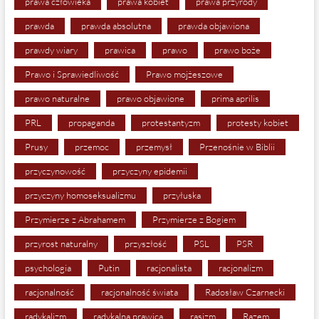
prawa człowieka
prawa kobiet
prawa przyrody
prawda
prawda absolutna
prawda objawiona
prawdy wiary
prawica
prawo
prawo boże
Prawo i Sprawiedliwość
Prawo mojżeszowe
prawo naturalne
prawo objawione
prima aprilis
PRL
propaganda
protestantyzm
protesty kobiet
Prusy
przemoc
przemysł
Przenośnie w Biblii
przyczynowość
przyczyny epidemii
przyczyny homoseksualizmu
przyłuska
Przymierze z Abrahamem
Przymierze z Bogiem
przyrost naturalny
przyszłość
PSL
PSR
psychologia
Putin
racjonalista
racjonalizm
racjonalność
racjonalność świata
Radosław Czarnecki
radykalizm
radykalna prawica
rasizm
Razem