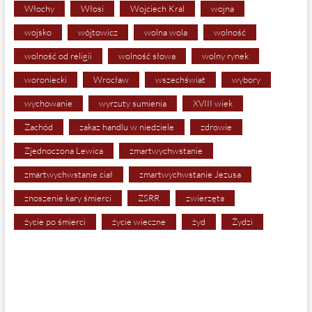
Włochy
Włosi
Wojciech Kral
wojna
wojsko
wójtowicz
wolna wola
wolność
wolność od religii
wolność słowa
wolny rynek
woroniecki
Wrocław
wszechświat
wybory
wychowanie
wyrzuty sumienia
XVIII wiek
Zachód
zakaz handlu w niedziele
zdrowie
Zjednoczona Lewica
zmartwychwstanie
zmartwychwstanie ciał
zmartwychwstanie Jezusa
znoszenie kary śmierci
ZSRR
zwierzęta
życie po śmierci
życie wieczne
żyd
Żydzi