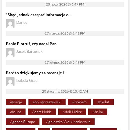
20 lipca, 2026 @ 6:47 PM
"Skąd jednak czerpać informacje o...
Darios
27 marca, 2026 @ 2:41 PM
Panie Piotruś, czy nadal Pan...
Jacek Bartosiak
17 lutego, 2026 @ 3:49 PM
Bardzo dziękujemy za recenzję i...
Izabela Grad
20 stycznia, 2026 @ 10:42 AM
aborcja
abp Jędraszewski
Abraham
absolut
absurd
Adam Nobis
Adolf Hitler
Afryka
Agenda Europe
Agnieszko Wołk-Łaniewska