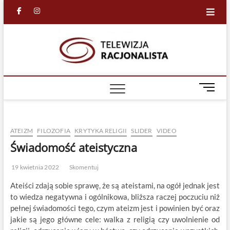
Skip
facebook
in
to
content
Racjona
RACJONALNA
TELEWIZJA
TV
M
e
n
u
ATEIZM
FILOZOFIA
KRYTYKA RELIGII
SLIDER
VIDEO
B
u
Świadomość ateistyczna
t
t
19 kwietnia 2022
Skomentuj
o
Ateiści zdają sobie sprawę, że są ateistami, na ogół jednak jest
n
to wiedza negatywna i ogólnikowa, bliższa raczej poczuciu niż
pełnej świadomości tego, czym ateizm jest i powinien być oraz
jakie są jego główne cele: walka z religią czy uwolnienie od