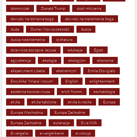
dominiczak
Donald Trump
dość milczenia
dowody na istnienia boga
dowody na nieistnienie boga
duda
Duma i Nowoczesność
dusza
dusza nieśmiertelna
dyktatura
dziewicze poczęcie Jezusa
edukacja
Egipt
egzystencja
ekologia
ekologizm
ekonomia
eksperyment Libeta
ekstremizm
Emilia Dowgiało
Encyklika "Wiara i rozum"
English
enlightenment
epidemia koronawirusa
erich fromm
eschatologia
etyka
etyka katolicka
etyka świecka
Europa
Europa Wschodnia
Europa Zachodnia
Europa Zachodnie
eutanazja
Ewa Wilk
Ewangelia
ewangelikanie
ewolucja