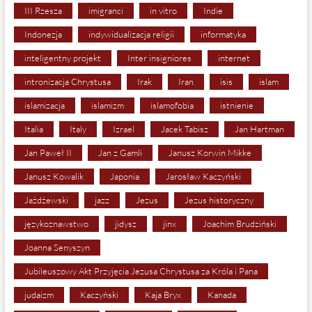
III Rzesza
imigranci
in vitro
Indie
Indonezja
indywidualizacja religii
informatyka
inteligentny projekt
Inter insigniores
internet
intronizacja Chrystusa
Irak
Iran
isis
islam
islamizacja
islamizm
islamofobia
istnienie
Italia
Italy
Izrael
Jacek Tabisz
Jan Hartman
Jan Paweł II
Jan z Gamli
Janusz Korwin Mikke
Janusz Kowalik
Japonia
Jarosław Kaczyński
Jażdżewski
jazz
Jezus
Jezus historyczny
językoznawstwo
jidysz
jinx
Joachim Brudziński
Joanna Senyszyn
Jubileuszowy Akt Przyjęcia Jezusa Chrystusa za Króla i Pana
judaizm
Kaczyński
Kaja Bryx
Kanada