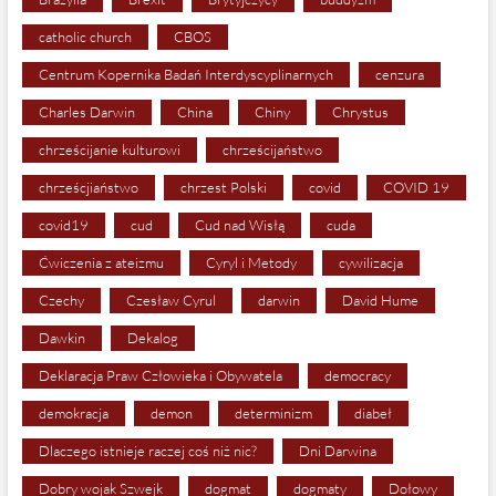
catholic church
CBOS
Centrum Kopernika Badań Interdyscyplinarnych
cenzura
Charles Darwin
China
Chiny
Chrystus
chrześcijanie kulturowi
chrześcijaństwo
chrześcjiaństwo
chrzest Polski
covid
COVID 19
covid19
cud
Cud nad Wisłą
cuda
Ćwiczenia z ateizmu
Cyryl i Metody
cywilizacja
Czechy
Czesław Cyrul
darwin
David Hume
Dawkin
Dekalog
Deklaracja Praw Człowieka i Obywatela
democracy
demokracja
demon
determinizm
diabeł
Dlaczego istnieje raczej coś niż nic?
Dni Darwina
Dobry wojak Szwejk
dogmat
dogmaty
Dołowy