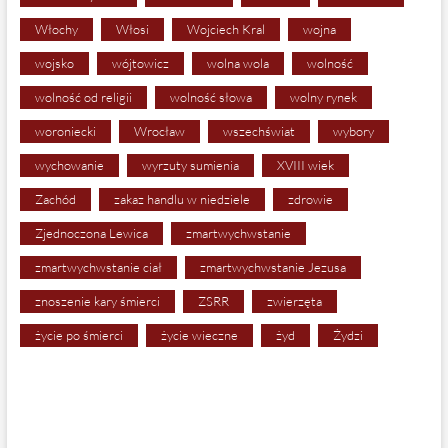
Włochy
Włosi
Wojciech Kral
wojna
wojsko
wójtowicz
wolna wola
wolność
wolność od religii
wolność słowa
wolny rynek
woroniecki
Wrocław
wszechświat
wybory
wychowanie
wyrzuty sumienia
XVIII wiek
Zachód
zakaz handlu w niedziele
zdrowie
Zjednoczona Lewica
zmartwychwstanie
zmartwychwstanie ciał
zmartwychwstanie Jezusa
znoszenie kary śmierci
ZSRR
zwierzęta
życie po śmierci
życie wieczne
żyd
Żydzi