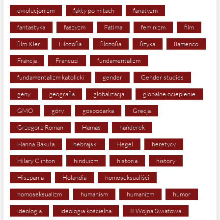
ewolucjonizm
fakty po mitach
fanatyzm
fantastyka
faszyzm
Fatima
feminizm
film
film Kler
Filozofia
filozofia
fizyka
flamenco
Francja
Francuzi
fundamentalizm
fundamentalizm katolicki
gender
Gender studies
geny
geografia
globalizacja
globalne ocieplenie
GMO
góry
gospodarka
Grecja
Grzegorz Roman
Hamas
hańderek
Hanna Bakuła
hebrajski
Hegel
heretycy
Hilary Clinton
hinduizm
historia
history
Hiszpania
Holandia
homoseksualiści
homoseksualizm
humanism
humanizm
humor
ideologia
ideologia kościelna
II Wojna Światowa