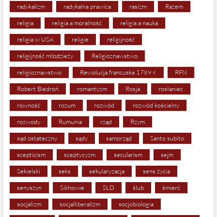
radykalizm
radykalna prawica
rasizm
Razem
religia
religia a moralność
religia a nauka
religia w USA
religie
religijność
religijność młodzieży
Religioznawstwo
religioznawstwo
Rewolucja francuska 1789 r.
RFN
Robert Biedroń
romantyzm
Rosja
rosłaniec
równość
rozum
rozwód
rozwód kościelny
rozwody
Rumunia
rząd
Rzym
sąd ostateczny
sądy
samorząd
Santo subito
scepticism
sceptycyzm
secularism
sejm
Sekielski
seks
sekularyzacja
sens życia
senyszyn
Sikhowie
SLD
ślub
śmierć
socjalizm
socjalliberalizm
socjobiologia