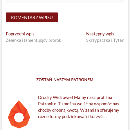
Nawigacja
Previous
Next
Poprzedni wpis
Następny wpis
post:
post:
Zelenka i lamentujący prorok
Skrzypaczka i Tytan
wpisu
ZOSTAŃ NASZYM PATRONEM
Drodzy Widzowie! Mamy nasz profil na
Patronite. Tu można wejść by wspomóc nas
choćby drobną kwotą. W zamian oferujemy
różne formy podziękowań i korzyści.