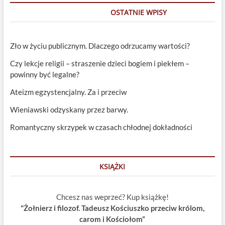
OSTATNIE WPISY
Zło w życiu publicznym. Dlaczego odrzucamy wartości?
Czy lekcje religii – straszenie dzieci bogiem i piekłem –
powinny być legalne?
Ateizm egzystencjalny. Za i przeciw
Wieniawski odzyskany przez barwy.
Romantyczny skrzypek w czasach chłodnej dokładności
KSIĄŻKI
Chcesz nas weprzeć? Kup książkę!
"Żołnierz i filozof. Tadeusz Kościuszko przeciw królom,
carom i Kościołom”