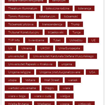
terapie niekonwencjonalne
terroryzm
Theatrum Illuminatum
toksyczna rodzina
tolerancja
Tommy Robinson
totalitaryzm
tożsamość
Tożsamość płciowa
transcendencja
Trump
Trybunał Konstytucyjny
trzaskowski
Turcja
TVP Info
twierdzenie
Tybet
Uchodźcy
UE
UK
Ukraina
UKSW
Unia Europejska
uniwersytet
Uniwersytet Kardynała Stefana Wyszyńskiego
Uniwersytet Papieski w Krakowie
urojenia
Urojenia religijne
Urojenia zinstytucjonalizowane
USA
utopia
Voltaire
Wall Street
waniek
wartości uniwersalne
Węgry
wiara
wiara w boga
wiara w cuda
wielgus
Wielka Brytania
Wielkanoc
wiosna
witkowski