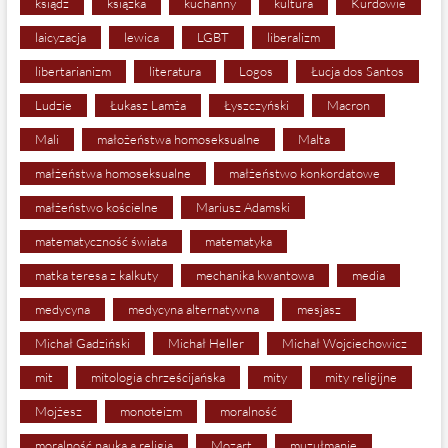
ksiądz
książka
kuchanny
kultura
Kurdowie
laicyzacja
lewica
LGBT
liberalizm
libertarianizm
literatura
Logos
Łucja dos Santos
Ludzie
Łukasz Lamża
Łyszczyński
Macron
Mali
małożeństwa homoseksualne
Malta
małżeństwa homoseksualne
małżeństwo konkordatowe
małżeństwo kościelne
Mariusz Adamski
matematyczność świata
matematyka
matka teresa z kalkuty
mechanika kwantowa
media
medycyna
medycyna alternatywna
mesjasz
Michał Gadziński
Michał Heller
Michał Wojciechowicz
mit
mitologia chrześcijańska
mity
mity religijne
Mojżesz
monoteizm
moralność
moralność nauka a religia
Mozart
muzułmanie