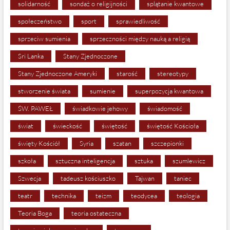
solidarność
sondaż o religijności
splątanie kwantowe
społeczeństwo
sport
sprawiedliwość
sprzeciw sumienia
sprzeczności między nauką a religią
Sri Lanka
Stany Zjednoczone
Stany Zjednoczone Ameryki
starość
stereotypy
stworzenie świata
sumienie
superpozycja kwantowa
ŚW. PAWEŁ
świadkowie jehowy
świadomość
świat
świeckość
świętość
świętość Kościoła
święty Kościół
Syria
szatan
szczepionki
szkoła
sztuczna inteligencja
sztuka
szumlewicz
Szwecja
tadeusz kościuszko
Tajwan
taniec
teatr
technika
teizm
teodycea
teologia
Teoria Boga
teoria ostateczna