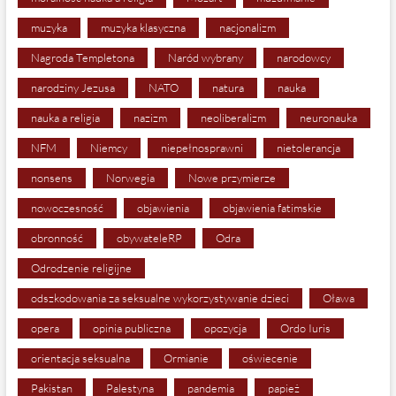
muzyka
muzyka klasyczna
nacjonalizm
Nagroda Templetona
Naród wybrany
narodowcy
narodziny Jezusa
NATO
natura
nauka
nauka a religia
nazizm
neoliberalizm
neuronauka
NFM
Niemcy
niepełnosprawni
nietolerancja
nonsens
Norwegia
Nowe przymierze
nowoczesność
objawienia
objawienia fatimskie
obronność
obywateleRP
Odra
Odrodzenie religijne
odszkodowania za seksualne wykorzystywanie dzieci
Oława
opera
opinia publiczna
opozycja
Ordo Iuris
orientacja seksualna
Ormianie
oświecenie
Pakistan
Palestyna
pandemia
papież