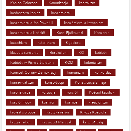
Kanion Colorado
Kanonizacja
kapitalizm
kapłaństwo kobiet
kara śmierci
kara śmierci a Jan Paweł II
kara śmierci a katechizm
kara śmierci a Kościół
Karol Fjałkowski
Katalonia
katechizm
katolicyzm
Kędziora
klauzula sumienia
klerykalizm
KO
kobiety
Kobiety w Piśmie Świętym
KOD
kolonializm
Komitet Obrony Demokracji
komunizm
konkordat
konserwatyzm
konstytucja
Konstytucja 3 maja
koronawirus
korupcja
kościół
Kościół katolicki
kościół mocy
kosmici
kosmos
kreacjonizm
królestwo boze
Krytyka religii
Kryzys Kościoła
kryzys religii
Krzysztof Marczak
ks. prof. Salij