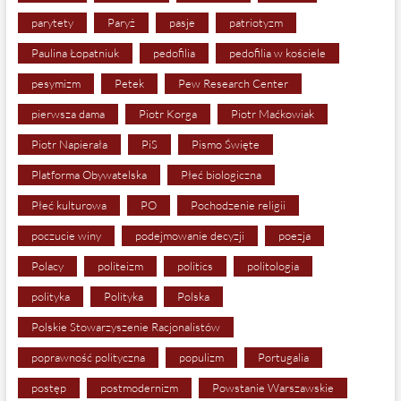
parytety
Paryż
pasje
patriotyzm
Paulina Łopatniuk
pedofilia
pedofilia w kościele
pesymizm
Petek
Pew Research Center
pierwsza dama
Piotr Korga
Piotr Maćkowiak
Piotr Napierała
PiS
Pismo Święte
Platforma Obywatelska
Płeć biologiczna
Płeć kulturowa
PO
Pochodzenie religii
poczucie winy
podejmowanie decyzji
poezja
Polacy
politeizm
politics
politologia
polityka
Polityka
Polska
Polskie Stowarzyszenie Racjonalistów
poprawność polityczna
populizm
Portugalia
postęp
postmodernizm
Powstanie Warszawskie