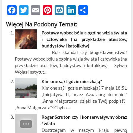
F
T
E
Pi
W
Li
S
ac
w
m
nt
y
n
h
Więcej Na Podobny Temat:
e
itt
ail
er
k
k
ar
Postawy wobec bólu a ogólna wizja świata
b
er
es
o
e
e
i człowieka (na przykładzie ateistów,
o
t
p
dI
buddystów i katolików)
Ból- skandal czy błogosławieństwo?
o
n
Postawy wobec bólu a ogólna wizja świata i człowieka (na
k
przykładzie ateistów, buddystów i katolików) Sylwia
Wojas Instytut…
Kim one są? I gdzie mieszkają?
Kim one są? I gdzie mieszkają? 7 maja 18:51
„Inicjatywa P., przez Avaaz.org do mnie:”
„Anna Małgorzata, dzięki za Twój podpis!”.
„Anna Małgorzata”? Chyba…
Roger Scruton czyli konserwatywny obraz
świata
Dostrzegam w naszym kraju pewną