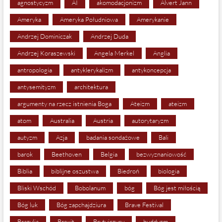
agnostycyzm
AI
akomodacjonizm
Alvert Jann
Ameryka
Ameryka Południowa
Amerykanie
Andrzej Dominiczak
Andrzej Duda
Andrzej Koraszewski
Angela Merkel
Anglia
antropologia
antyklerykalizm
antykoncepcja
antysemityzm
architektura
argumenty na rzecz istnienia Boga
Ateizm
ateizm
atom
Australia
Austria
autorytaryzm
autyzm
Azja
badania sondażowe
Bali
barok
Beethoven
Belgia
bezwyznaniowość
Biblia
biblijne oszustwa
Biedroń
biologia
Bliski Wschód
Bobolanum
bóg
Bóg jest miłością
Bóg luk
Bóg zapchajdziura
Brave Festival
Brazylia
Brexit
Brytyjczycy
buddyzm