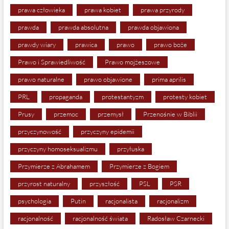
prawa człowieka
prawa kobiet
prawa przyrody
prawda
prawda absolutna
prawda objawiona
prawdy wiary
prawica
prawo
prawo boże
Prawo i Sprawiedliwość
Prawo mojżeszowe
prawo naturalne
prawo objawione
prima aprilis
PRL
propaganda
protestantyzm
protesty kobiet
Prusy
przemoc
przemysł
Przenośnie w Biblii
przyczynowość
przyczyny epidemii
przyczyny homoseksualizmu
przyłuska
Przymierze z Abrahamem
Przymierze z Bogiem
przyrost naturalny
przyszłość
PSL
PSR
psychologia
Putin
racjonalista
racjonalizm
racjonalność
racjonalność świata
Radosław Czarnecki