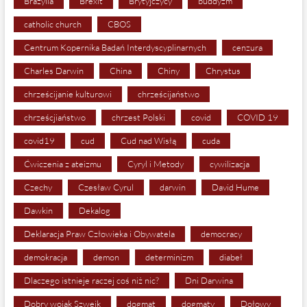
Brazylia
Brexit
Brytyjczycy
buddyzm
catholic church
CBOS
Centrum Kopernika Badań Interdyscyplinarnych
cenzura
Charles Darwin
China
Chiny
Chrystus
chrześcijanie kulturowi
chrześcijaństwo
chrześcjiaństwo
chrzest Polski
covid
COVID 19
covid19
cud
Cud nad Wisłą
cuda
Ćwiczenia z ateizmu
Cyryl i Metody
cywilizacja
Czechy
Czesław Cyrul
darwin
David Hume
Dawkin
Dekalog
Deklaracja Praw Człowieka i Obywatela
democracy
demokracja
demon
determinizm
diabeł
Dlaczego istnieje raczej coś niż nic?
Dni Darwina
Dobry wojak Szwejk
dogmat
dogmaty
Dołowy