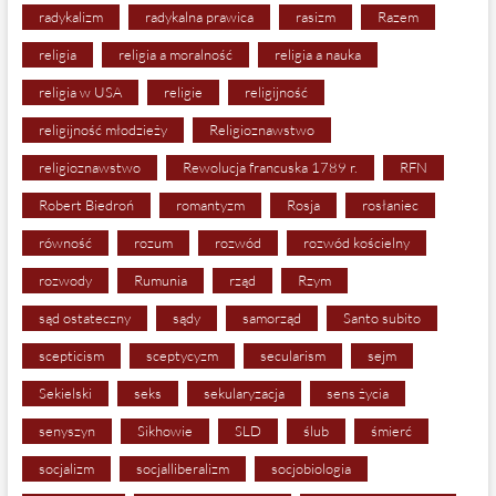
radykalizm
radykalna prawica
rasizm
Razem
religia
religia a moralność
religia a nauka
religia w USA
religie
religijność
religijność młodzieży
Religioznawstwo
religioznawstwo
Rewolucja francuska 1789 r.
RFN
Robert Biedroń
romantyzm
Rosja
rosłaniec
równość
rozum
rozwód
rozwód kościelny
rozwody
Rumunia
rząd
Rzym
sąd ostateczny
sądy
samorząd
Santo subito
scepticism
sceptycyzm
secularism
sejm
Sekielski
seks
sekularyzacja
sens życia
senyszyn
Sikhowie
SLD
ślub
śmierć
socjalizm
socjalliberalizm
socjobiologia