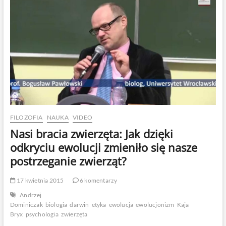
natury
ludzkiej.
Dr
Tomasz
Witkowski
FILOZOFIA
NAUKA
VIDEO
Nasi bracia zwierzęta: Jak dzięki
odkryciu ewolucji zmieniło się nasze
postrzeganie zwierząt?
17 kwietnia 2015
6 komentarzy
Andrzej
Dominiczak
biologia
darwin
etyka
ewolucja
ewolucjonizm
Kaja
Bryx
psychologia
zwierzęta