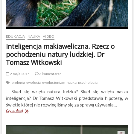
EDUKACJA
NAUKA
VIDEO
Inteligencja makiaweliczna. Rzecz o
pochodzeniu natury ludzkiej. Dr
Tomasz Witkowski
2 maja 2015
3 komentarze
biologia
ewolucja
ewolucjonizm
nauka
psychologia
Skąd się wzięła natura ludzka? Skąd się wzięła nasza
inteligencja? Dr Tomasz Witkowski przedstawia hipotezę, w
świetle której nie rozwinęliśmy się za sprawą używania…
Inteligencja
Czytaj dalej
makiaweliczna.
Rzecz
o
pochodzeniu