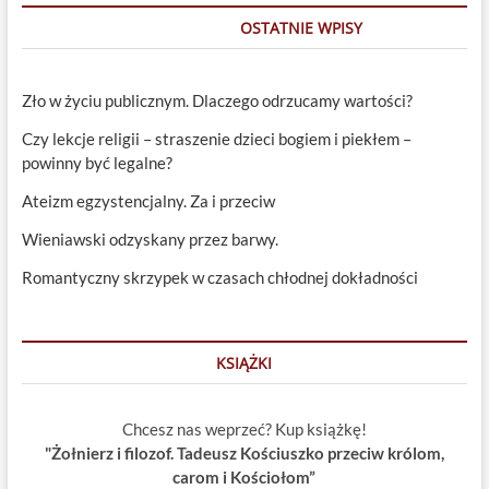
OSTATNIE WPISY
Zło w życiu publicznym. Dlaczego odrzucamy wartości?
Czy lekcje religii – straszenie dzieci bogiem i piekłem –
powinny być legalne?
Ateizm egzystencjalny. Za i przeciw
Wieniawski odzyskany przez barwy.
Romantyczny skrzypek w czasach chłodnej dokładności
KSIĄŻKI
Chcesz nas weprzeć? Kup książkę!
"Żołnierz i filozof. Tadeusz Kościuszko przeciw królom,
carom i Kościołom”