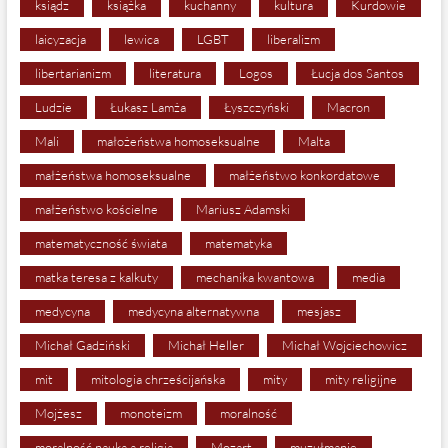
ksiądz
książka
kuchanny
kultura
Kurdowie
laicyzacja
lewica
LGBT
liberalizm
libertarianizm
literatura
Logos
Łucja dos Santos
Ludzie
Łukasz Lamża
Łyszczyński
Macron
Mali
małożeństwa homoseksualne
Malta
małżeństwa homoseksualne
małżeństwo konkordatowe
małżeństwo kościelne
Mariusz Adamski
matematyczność świata
matematyka
matka teresa z kalkuty
mechanika kwantowa
media
medycyna
medycyna alternatywna
mesjasz
Michał Gadziński
Michał Heller
Michał Wojciechowicz
mit
mitologia chrześcijańska
mity
mity religijne
Mojżesz
monoteizm
moralność
moralność nauka a religia
Mozart
muzułmanie