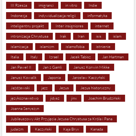
III Rzesza
imigranci
in vitro
Indie
Indonezja
indywidualizacja religii
informatyka
inteligentny projekt
Inter insigniores
internet
intronizacja Chrystusa
Irak
Iran
isis
islam
islamizacja
islamizm
islamofobia
istnienie
Italia
Italy
Izrael
Jacek Tabisz
Jan Hartman
Jan Paweł II
Jan z Gamli
Janusz Korwin Mikke
Janusz Kowalik
Japonia
Jarosław Kaczyński
Jażdżewski
jazz
Jezus
Jezus historyczny
językoznawstwo
jidysz
jinx
Joachim Brudziński
Joanna Senyszyn
Jubileuszowy Akt Przyjęcia Jezusa Chrystusa za Króla i Pana
judaizm
Kaczyński
Kaja Bryx
Kanada