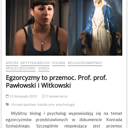
ATEIZM
KRYTYKA RELIGII
POLSKA
RELIGIOZNAWSTWO
SPOŁECZEŃSTWO
VIDEO
Egzorcyzmy to przemoc. Prof. prof.
Pawłowski i Witkowski
13 listopada 2015
7 komentarzy
chrześcijaństwo
katolicyzm
psychologia
Wybitny biolog i psycholog wypowiadają się na temat
egzorcyzmów przedstawionych w dokumencie Konrada
Szołajskiego. Szczególnie niepokojąca jest przemoc