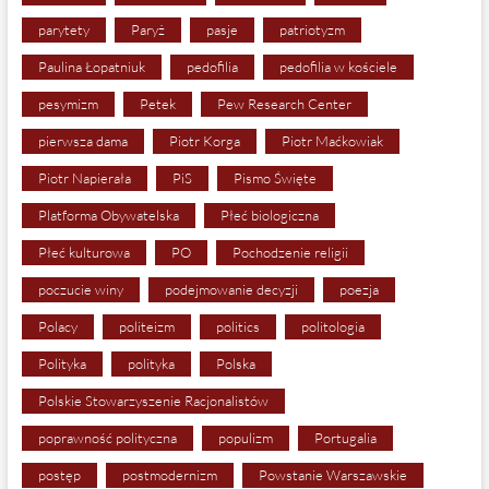
parytety
Paryż
pasje
patriotyzm
Paulina Łopatniuk
pedofilia
pedofilia w kościele
pesymizm
Petek
Pew Research Center
pierwsza dama
Piotr Korga
Piotr Maćkowiak
Piotr Napierała
PiS
Pismo Święte
Platforma Obywatelska
Płeć biologiczna
Płeć kulturowa
PO
Pochodzenie religii
poczucie winy
podejmowanie decyzji
poezja
Polacy
politeizm
politics
politologia
Polityka
polityka
Polska
Polskie Stowarzyszenie Racjonalistów
poprawność polityczna
populizm
Portugalia
postęp
postmodernizm
Powstanie Warszawskie