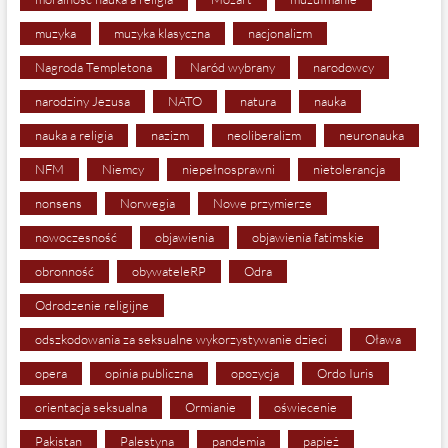
muzyka
muzyka klasyczna
nacjonalizm
Nagroda Templetona
Naród wybrany
narodowcy
narodziny Jezusa
NATO
natura
nauka
nauka a religia
nazizm
neoliberalizm
neuronauka
NFM
Niemcy
niepełnosprawni
nietolerancja
nonsens
Norwegia
Nowe przymierze
nowoczesność
objawienia
objawienia fatimskie
obronność
obywateleRP
Odra
Odrodzenie religijne
odszkodowania za seksualne wykorzystywanie dzieci
Oława
opera
opinia publiczna
opozycja
Ordo Iuris
orientacja seksualna
Ormianie
oświecenie
Pakistan
Palestyna
pandemia
papież