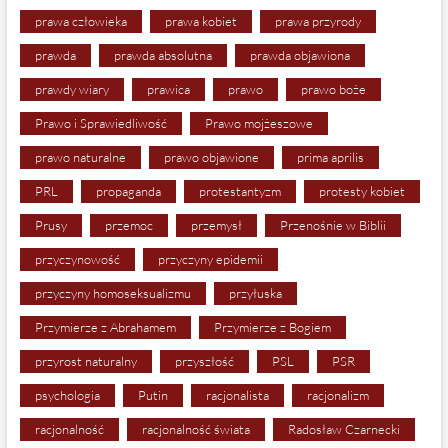
prawa człowieka
prawa kobiet
prawa przyrody
prawda
prawda absolutna
prawda objawiona
prawdy wiary
prawica
prawo
prawo boże
Prawo i Sprawiedliwość
Prawo mojżeszowe
prawo naturalne
prawo objawione
prima aprilis
PRL
propaganda
protestantyzm
protesty kobiet
Prusy
przemoc
przemysł
Przenośnie w Biblii
przyczynowość
przyczyny epidemii
przyczyny homoseksualizmu
przyłuska
Przymierze z Abrahamem
Przymierze z Bogiem
przyrost naturalny
przyszłość
PSL
PSR
psychologia
Putin
racjonalista
racjonalizm
racjonalność
racjonalność świata
Radosław Czarnecki