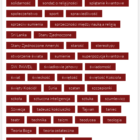
solidarność
sondaż o religijności
splątanie kwantowe
społeczeństwo
sport
sprawiedliwość
sprzeciw sumienia
sprzeczności między nauką a religią
Sri Lanka
Stany Zjednoczone
Stany Zjednoczone Ameryki
starość
stereotypy
stworzenie świata
sumienie
superpozycja kwantowa
ŚW. PAWEŁ
świadkowie jehowy
świadomość
świat
świeckość
świętość
świętość Kościoła
święty Kościół
Syria
szatan
szczepionki
szkoła
sztuczna inteligencja
sztuka
szumlewicz
Szwecja
tadeusz kościuszko
Tajwan
taniec
teatr
technika
teizm
teodycea
teologia
Teoria Boga
teoria ostateczna