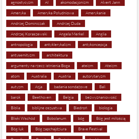
agnostycyzm
AI
akomodacjonizm
Alvert Jann
Ameryka
Ameryka Południowa
Amerykanie
Andrzej Dominiczak
Andrzej Duda
Andrzej Koraszewski
Angela Merkel
Anglia
antropologia
antyklerykalizm
antykoncepcja
antysemityzm
architektura
argumenty na rzecz istnienia Boga
ateizm
Ateizm
atom
Australia
Austria
autorytaryzm
autyzm
Azja
badania sondażowe
Bali
barok
Beethoven
Belgia
bezwyznaniowość
Biblia
biblijne oszustwa
Biedroń
biologia
Bliski Wschód
Bobolanum
bóg
Bóg jest miłością
Bóg luk
Bóg zapchajdziura
Brave Festival