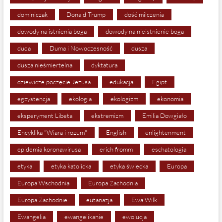
dominiczak
Donald Trump
dość milczenia
dowody na istnienia boga
dowody na nieistnienie boga
duda
Duma i Nowoczesność
dusza
dusza nieśmiertelna
dyktatura
dziewicze poczęcie Jezusa
edukacja
Egipt
egzystencja
ekologia
ekologizm
ekonomia
eksperyment Libeta
ekstremizm
Emilia Dowgiało
Encyklika "Wiara i rozum"
English
enlightenment
epidemia koronawirusa
erich fromm
eschatologia
etyka
etyka katolicka
etyka świecka
Europa
Europa Wschodnia
Europa Zachodnia
Europa Zachodnie
eutanazja
Ewa Wilk
Ewangelia
ewangelikanie
ewolucja