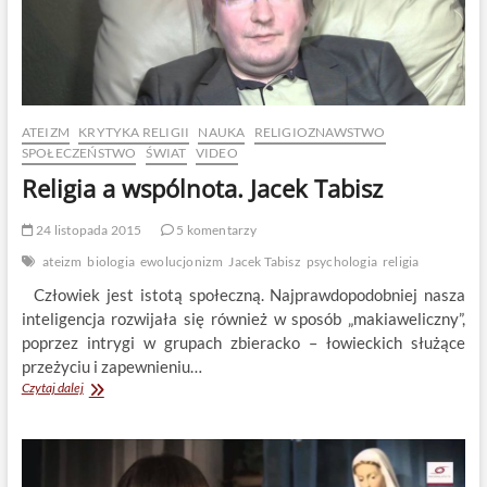
ATEIZM
KRYTYKA RELIGII
NAUKA
RELIGIOZNAWSTWO
SPOŁECZEŃSTWO
ŚWIAT
VIDEO
Religia a wspólnota. Jacek Tabisz
24 listopada 2015
5 komentarzy
ateizm
biologia
ewolucjonizm
Jacek Tabisz
psychologia
religia
Człowiek jest istotą społeczną. Najprawdopodobniej nasza
inteligencja rozwijała się również w sposób „makiaweliczny”,
poprzez intrygi w grupach zbieracko – łowieckich służące
przeżyciu i zapewnieniu…
Religia
Czytaj dalej
a
wspólnota.
Jacek
Tabisz