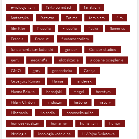
ewolucjonizm
fakty po mitach
fanatyzm
fantastyka
faszyzm
Fatima
feminizm
film
film Kler
filozofia
Filozofia
fizyka
flamenco
Francja
Francuzi
fundamentalizm
fundamentalizm katolicki
gender
Gender studies
geny
geografia
globalizacja
globalne ocieplenie
GMO
góry
gospodarka
Grecja
Grzegorz Roman
Hamas
hańderek
Hanna Bakuła
hebrajski
Hegel
heretycy
Hilary Clinton
hinduizm
historia
history
Hiszpania
Holandia
homoseksualiści
homoseksualizm
humanism
humanizm
humor
ideologia
ideologia kościelna
II Wojna Światowa