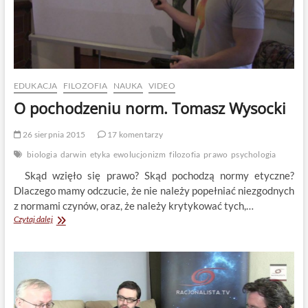
EDUKACJA
FILOZOFIA
NAUKA
VIDEO
O pochodzeniu norm. Tomasz Wysocki
26 sierpnia 2015
17 komentarzy
biologia
darwin
etyka
ewolucjonizm
filozofia
prawo
psychologia
Skąd wzięło się prawo? Skąd pochodzą normy etyczne?
Dlaczego mamy odczucie, że nie należy popełniać niezgodnych
z normami czynów, oraz, że należy krytykować tych,…
O
Czytaj dalej
pochodzeniu
norm.
Tomasz
Wysocki