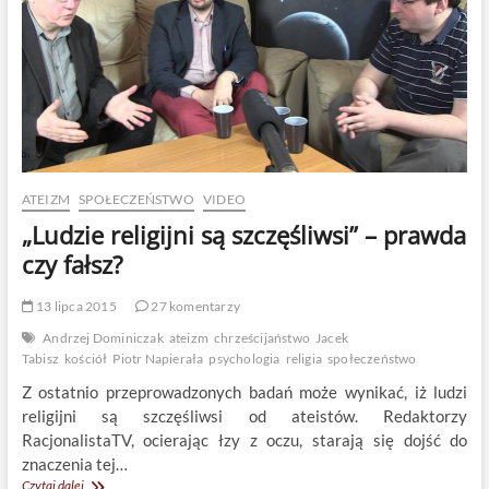
ATEIZM
SPOŁECZEŃSTWO
VIDEO
„Ludzie religijni są szczęśliwsi” – prawda
czy fałsz?
13 lipca 2015
27 komentarzy
Andrzej Dominiczak
ateizm
chrześcijaństwo
Jacek
Tabisz
kościół
Piotr Napierała
psychologia
religia
społeczeństwo
Z ostatnio przeprowadzonych badań może wynikać, iż ludzi
religijni są szczęśliwsi od ateistów. Redaktorzy
RacjonalistaTV, ocierając łzy z oczu, starają się dojść do
znaczenia tej…
„Ludzie
Czytaj dalej