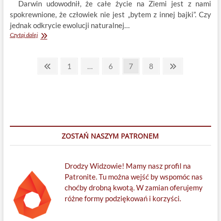
Darwin udowodnił, że całe życie na Ziemi jest z nami
spokrewnione, że człowiek nie jest „bytem z innej bajki”. Czy
jednak odkrycie ewolucji naturalnej…
Nasi
Czytaj dalej
bracia
zwierzęta:
Stronicowanie
Jak
Previous
Page
Page
Page
Page
Next
1
…
6
7
8
dzięki
page
page
wpisów
odkryciu
ewolucji
zmieniło
się
nasze
postrzeganie
zwierząt?
ZOSTAŃ NASZYM PATRONEM
Drodzy Widzowie! Mamy nasz profil na
Patronite. Tu można wejść by wspomóc nas
choćby drobną kwotą. W zamian oferujemy
różne formy podziękowań i korzyści.