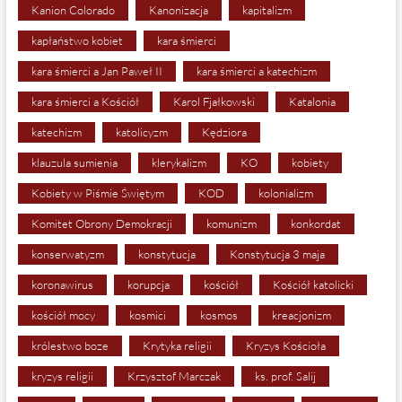
Kanion Colorado
Kanonizacja
kapitalizm
kapłaństwo kobiet
kara śmierci
kara śmierci a Jan Paweł II
kara śmierci a katechizm
kara śmierci a Kościół
Karol Fjałkowski
Katalonia
katechizm
katolicyzm
Kędziora
klauzula sumienia
klerykalizm
KO
kobiety
Kobiety w Piśmie Świętym
KOD
kolonializm
Komitet Obrony Demokracji
komunizm
konkordat
konserwatyzm
konstytucja
Konstytucja 3 maja
koronawirus
korupcja
kościół
Kościół katolicki
kościół mocy
kosmici
kosmos
kreacjonizm
królestwo boze
Krytyka religii
Kryzys Kościoła
kryzys religii
Krzysztof Marczak
ks. prof. Salij