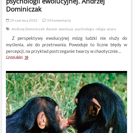
psychologii ewolucyjnej. Andrzej
Dominiczak
19 czerwca 2015
19 komentarzy
Andrzej Dominiczak
darwin
ewolucja
psychologia
religia
wiara
Z perspektywy ewolucyjnej mózg ludzki nie służy do
myślenia, ale do przetrwania. Powoduje to liczne błędy w
percepcji, na przykład postrzeganie twarzy w chaotycznie…
O
Czytaj dalej
miłości
i
religijnośći
z
perspektywy
psychologii
ewolucyjnej.
Andrzej
Dominiczak