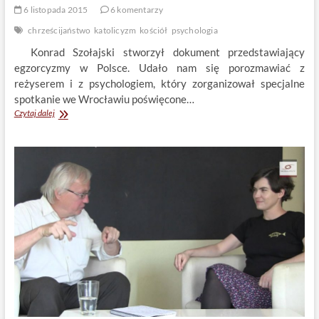
6 listopada 2015
6 komentarzy
chrześcijaństwo
katolicyzm
kościół
psychologia
Konrad Szołajski stworzył dokument przedstawiający
egzorcyzmy w Polsce. Udało nam się porozmawiać z
reżyserem i z psychologiem, który zorganizował specjalne
spotkanie we Wrocławiu poświęcone…
O
Czytaj dalej
Walce
z
Szatanem.
Konrad
Szołajski
i
prof.
Dariusz
Doliński