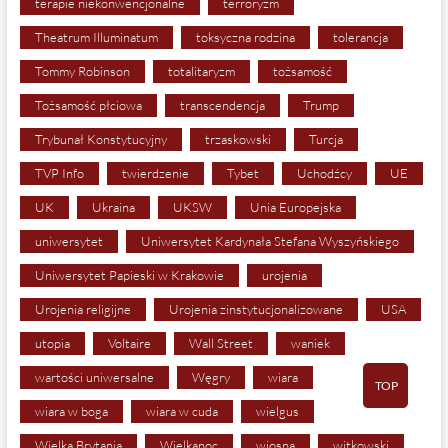
terapie niekonwencjonalne
terroryzm
Theatrum Illuminatum
toksyczna rodzina
tolerancja
Tommy Robinson
totalitaryzm
tożsamość
Tożsamość płciowa
transcendencja
Trump
Trybunał Konstytucyjny
trzaskowski
Turcja
TVP Info
twierdzenie
Tybet
Uchodźcy
UE
UK
Ukraina
UKSW
Unia Europejska
uniwersytet
Uniwersytet Kardynała Stefana Wyszyńskiego
Uniwersytet Papieski w Krakowie
urojenia
Urojenia religijne
Urojenia zinstytucjonalizowane
USA
utopia
Voltaire
Wall Street
waniek
wartości uniwersalne
Węgry
wiara
TOP
wiara w boga
wiara w cuda
wielgus
Wielka Brytania
Wielkanoc
wiosna
witkowski