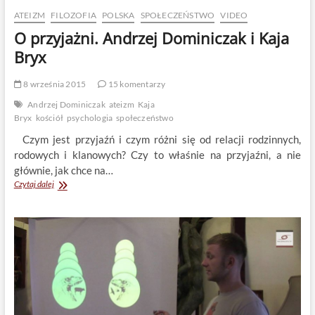
ATEIZM
FILOZOFIA
POLSKA
SPOŁECZEŃSTWO
VIDEO
O przyjażni. Andrzej Dominiczak i Kaja
Bryx
8 września 2015
15 komentarzy
Andrzej Dominiczak
ateizm
Kaja
Bryx
kościół
psychologia
społeczeństwo
Czym jest przyjaźń i czym różni się od relacji rodzinnych,
rodowych i klanowych? Czy to właśnie na przyjaźni, a nie
głównie, jak chce na…
O
Czytaj dalej
przyjażni.
Andrzej
Dominiczak
i
Kaja
Bryx