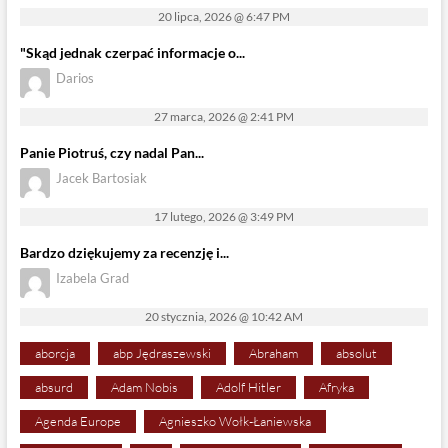
20 lipca, 2026 @ 6:47 PM
"Skąd jednak czerpać informacje o...
Darios
27 marca, 2026 @ 2:41 PM
Panie Piotruś, czy nadal Pan...
Jacek Bartosiak
17 lutego, 2026 @ 3:49 PM
Bardzo dziękujemy za recenzję i...
Izabela Grad
20 stycznia, 2026 @ 10:42 AM
aborcja
abp Jędraszewski
Abraham
absolut
absurd
Adam Nobis
Adolf Hitler
Afryka
Agenda Europe
Agnieszko Wołk-Łaniewska