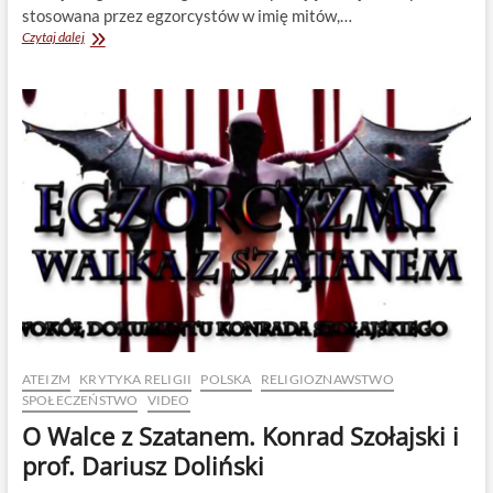
stosowana przez egzorcystów w imię mitów,…
Egzorcyzmy
Czytaj dalej
to
przemoc.
Prof.
prof.
Pawłowski
i
Witkowski
ATEIZM
KRYTYKA RELIGII
POLSKA
RELIGIOZNAWSTWO
SPOŁECZEŃSTWO
VIDEO
O Walce z Szatanem. Konrad Szołajski i
prof. Dariusz Doliński