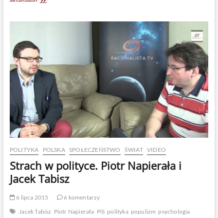
religijni
są
szczęśliwsi”
–
prawda
czy
fałsz?
POLITYKA
POLSKA
SPOŁECZEŃSTWO
ŚWIAT
VIDEO
Strach w polityce. Piotr Napierała i
Jacek Tabisz
6 lipca 2015
6 komentarzy
Jacek Tabisz
Piotr Napierała
PiS
polityka
populizm
psychologia