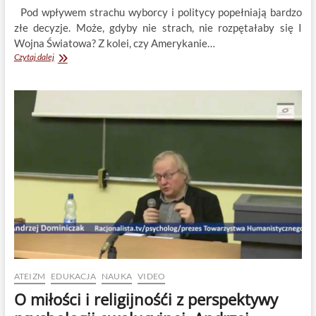
Pod wpływem strachu wyborcy i politycy popełniają bardzo
złe decyzje. Może, gdyby nie strach, nie rozpętałaby się I
Wojna Światowa? Z kolei, czy Amerykanie…
Strach
Czytaj dalej
w
polityce.
Piotr
Napierała
i
Jacek
Tabisz
ATEIZM
EDUKACJA
NAUKA
VIDEO
O miłości i religijnośći z perspektywy