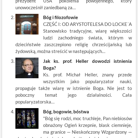
prezydent USA pokolenia powojennego, który
k
unowocześnił zaniedbaną za…
Bóg i filozofowie
CZĘŚĆ I: OD ARYSTOTELESA DO LOCKE´A
Stanowisko tradycyjne, wiarę większości
ludzi zachodniego świata, którym w
dzieciństwie zaszczepiono religię chrześcijańską lub
żydowską, można streścić w następujących…
Jak ks. prof. Heller dowodzi istnienia
Boga?
Ks. prof. Michał Heller, znany przede
wszystkim jako popularyzator nauki,
propaguje także wiarę w istnienie Boga. Nie jest to
poboczny temat jego działalności. Cała
popularyzatorska…
Bóg, bogowie, bóstwa
"Bóg się rodzi, moc truchleje, Pan niebiosów
obnażony Ogień krzepnie, blask ciemnieje,
ma granice — Nieskończony Wzgardzony —