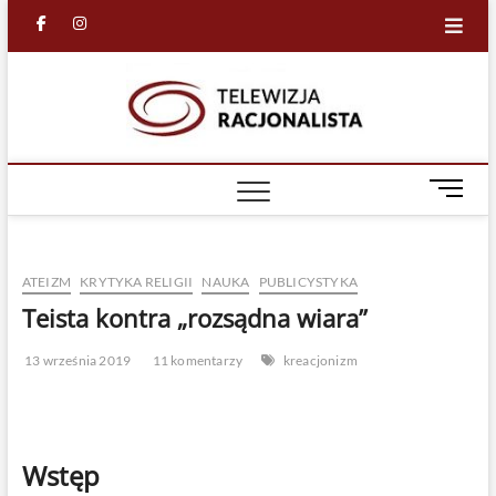
Skip
facebook
in
to
content
Racjona
RACJONALNA
TELEWIZJA
TV
M
e
n
u
ATEIZM
KRYTYKA RELIGII
NAUKA
PUBLICYSTYKA
B
u
Teista kontra „rozsądna wiara”
t
t
13 września 2019
11 komentarzy
kreacjonizm
o
n
Wstęp