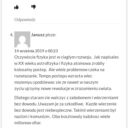
Odpowiedz
Janusz
pisze:
14 września 2019 o 00:23
Oczywiscie fizyka jest w ciaglym rozwoju. Jak napisales
w XX wieku astrofizyka i fizyka atomowa zrobily
kolosalny postep. Ale wiele problemow czeka na
rozwiazanie. Tempo postepu wzrasta wiec
mozemyu spodziewac sie ze nawet w naszym
zyciu ujrzymy nowe rewolucje w zrozumieniu swiata.
Dlatego staram sie walczyc z zabobonem i wierzerniami
bez dowodu .Uwazam je za szkodliwe. Kazde wierzenie
bez dowodu jest niebespieczne. Takimi wierzeniami byl
nazizm i komunizm . Oba kosztowaly ludzkosc wiele
milionow ofiar.