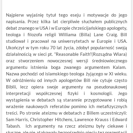
Najpierw wyjaśnię tytuł tego eseju i motywacje do jego
napisania. Przez kilka lat cierpliwie słuchałem publicznych
debat znanego w USA i w Europie chrześcijańskiego apologety,
teologa i filozofa religii Williama (Billa) Lane Craig. Bill
studiował i pracował na uniwersytetach w Europie i USA.
Ukończył w tym roku 70 lat życia, zdobył popularność swoją
działalnością w sieci pt. “Reasonable Faith”(Rozsądna Wiara)
oraz stworzeniem nowoczesnej wersji średniowiecznego
argumentu istnienia boga zwanego argumentem Kalam.
Nazwa pochodzi od islamskiego teologa żyjącego w XI wieku.
W odróżnieniu od innych apologetów Bill nie cytuje często
Biblii, lecz opiera swoje argumenty na pseudonaukowej
interpretacji współczesnej fizyki i kosmologii. Jego
wystąpienia w debatach są starannie przygotowane i robią
wrażenie naukowych referatów pomimo ich metafizycznych
treści. Po stronie ateizmu w debatach z Billem uczestniczyli:
Sam Harris, Christopher Hitchens, Lawrence Krauss i Edward
Tabash. Ich argumenty na rzecz ateizmu były ciekawe i
słuszne, ale nie atakowały bezpośrednio pięciu tez prezentacji