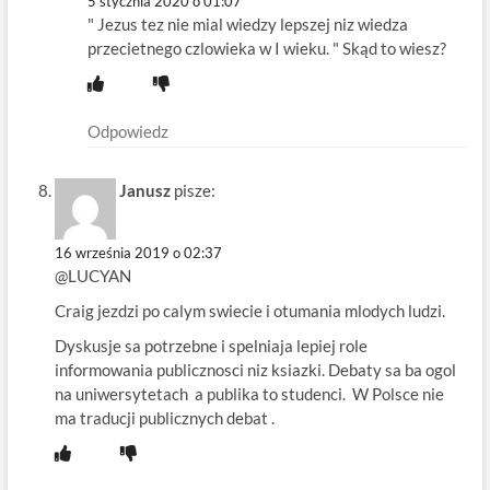
5 stycznia 2020 o 01:07
" Jezus tez nie mial wiedzy lepszej niz wiedza
przecietnego czlowieka w I wieku. " Skąd to wiesz?
Odpowiedz
Janusz
pisze:
16 września 2019 o 02:37
@LUCYAN
Craig jezdzi po calym swiecie i otumania mlodych ludzi.
Dyskusje sa potrzebne i spelniaja lepiej role
informowania publicznosci niz ksiazki. Debaty sa ba ogol
na uniwersytetach a publika to studenci. W Polsce nie
ma traducji publicznych debat .