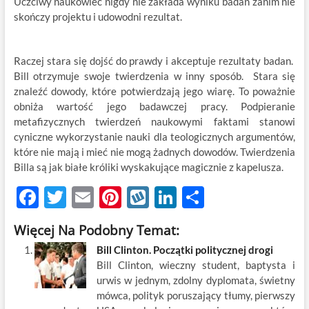
Uczciwy naukowiec nigdy nie zakłada wyniku badan zanim nie
skończy projektu i udowodni rezultat.
Raczej stara się dojść do prawdy i akceptuje rezultaty badan.
Bill otrzymuje swoje twierdzenia w inny sposób. Stara się
znaleźć dowody, które potwierdzają jego wiarę. To poważnie
obniża wartość jego badawczej pracy. Podpieranie
metafizycznych twierdzeń naukowymi faktami stanowi
cyniczne wykorzystanie nauki dla teologicznych argumentów,
które nie mają i mieć nie mogą żadnych dowodów. Twierdzenia
Billa są jak białe króliki wyskakujące magicznie z kapelusza.
F
T
E
Pi
W
Li
S
ac
w
m
nt
y
n
h
Więcej Na Podobny Temat:
e
itt
ail
er
k
k
ar
Bill Clinton. Początki politycznej drogi
b
er
es
o
e
e
Bill Clinton, wieczny student, baptysta i
o
t
p
dI
urwis w jednym, zdolny dyplomata, świetny
mówca, polityk poruszający tłumy, pierwszy
o
n