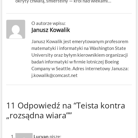
okryty chwałą, śmiertelny — król nad wiekami…
O autorze wpisu:
Janusz Kowalik
Janusz Kowalik jest emerytowanym profesorem
matematyki i informatyki na Washington State
University oraz byłym kierownikiem organizacji
badań informatyki w firmie lotniczej Boeing
Company w Seattle. Adres internetowy Janusza:
j.kowalik@comcast.net
11 Odpowiedź na “Teista kontra
„rozsądna wiara””
Lucyan
pisze: