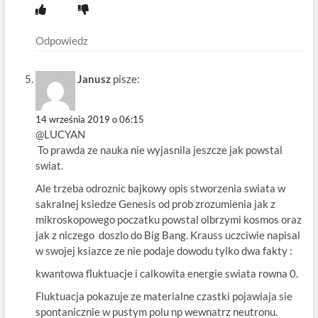
Odpowiedz
Janusz
pisze:
14 września 2019 o 06:15
@LUCYAN
To prawda ze nauka nie wyjasnila jeszcze jak powstal
swiat.
Ale trzeba odroznic bajkowy opis stworzenia swiata w
sakralnej ksiedze Genesis od prob zrozumienia jak z
mikroskopowego poczatku powstal olbrzymi kosmos oraz
jak z niczego doszlo do Big Bang. Krauss uczciwie napisal
w swojej ksiazce ze nie podaje dowodu tylko dwa fakty :
kwantowa fluktuacje i calkowita energie swiata rowna 0.
Fluktuacja pokazuje ze materialne czastki pojawiaja sie
spontanicznie w pustym polu np wewnatrz neutronu.