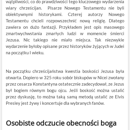
wątpliwości, co do prawdziwości tego kluczowego wydarzenia
wiary chrześcijan. Pisarze Nowego Testamentu nie byli
obiektywnymi historykami. Czterej autorzy Nowego
Testamentu chcieli rozpowszechnić nową religię. Dlatego
zawiera on dużo fantazji. Przykładem jest opis masowego
zmartwychwstania zmarłych ludzi w momencie śmierci
Jezusa. Nic takiego nie miało miejsca. Tak niezwykle
wydarzenie byłoby opisane przez historyków żyjących w Judei
na początku I wieku.
Na początku chrześcijaństwa kwestia boskości Jezusa była
otwarta. Dopiero w 325 roku sobór biskupów w Nicei zwołany
przez cesarza Konstantyna ostatecznie zadecydował, ze Jezus
był bogiem równym bogu ojcu. Jeśli boskość można ustalić
przez dyskusję, to można taką samą metodą ustalić ze Elvis
Presley jest żywy i koncertuje dla wybranych fanów.
Osobiste odczucie obecności boga