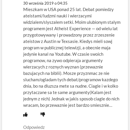
30 września 2019 o 04:35
Mieszkam w USA ponad 25 lat. Debat pomiedzy
ateistami/ludzmi nauki i wierzacymi
widzialem/slyszalem setki. Moim ulubionym stalym
programem jest Atheist Experience — od wielu lat
przygotowywany i prowadzony przez zrzeszenie
ateistow z Austin w Texsasie. Kiedys mieli sowj
program w publicznej telewizji, a obecnie maja
jedynie kanal na Youtube. W czasie swoich
programow, na zywo odpieraja argumenty
wierzacych z roznych wyznan (przewaznie
bazujacych na biblii). Mosze przyznmac ze nie
slucham/ogladam tych debat/programow kazdego
dnia, bo na dluzsza mete sa nudne. Ciagle i w kolko
przytaczane sa te same argumenty(Kalam jest
jednym z nich) Jednak w jakis sposob ciagle do nich
wracam, bo przewaznie jest bardzo smiesznie…
Odpowiedz