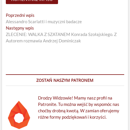
Nawigacja
Previous
Poprzedni wpis
post:
Alessandro Scarlatti i muzyczni badacze
wpisu
Next
Następny wpis
post:
ZLECENIE: WALKA Z SZATANEM Konrada Szołajskiego. Z
Autorem rozmawia Andrzej Dominiczak
ZOSTAŃ NASZYM PATRONEM
Drodzy Widzowie! Mamy nasz profil na
Patronite. Tu można wejść by wspomóc nas
choćby drobną kwotą. W zamian oferujemy
różne formy podziękowań i korzyści.