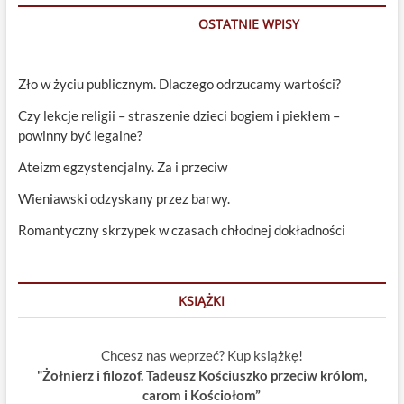
OSTATNIE WPISY
Zło w życiu publicznym. Dlaczego odrzucamy wartości?
Czy lekcje religii – straszenie dzieci bogiem i piekłem –
powinny być legalne?
Ateizm egzystencjalny. Za i przeciw
Wieniawski odzyskany przez barwy.
Romantyczny skrzypek w czasach chłodnej dokładności
KSIĄŻKI
Chcesz nas weprzeć? Kup książkę!
"Żołnierz i filozof. Tadeusz Kościuszko przeciw królom,
carom i Kościołom”