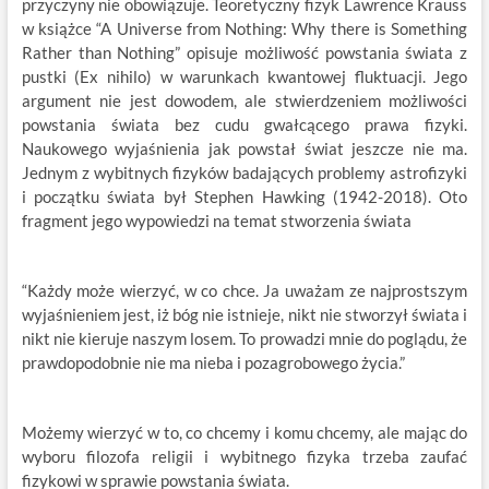
przyczyny nie obowiązuje. Teoretyczny fizyk Lawrence Krauss
w książce “A Universe from Nothing: Why there is Something
Rather than Nothing” opisuje możliwość powstania świata z
pustki (Ex nihilo) w warunkach kwantowej fluktuacji. Jego
argument nie jest dowodem, ale stwierdzeniem możliwości
powstania świata bez cudu gwałcącego prawa fizyki.
Naukowego wyjaśnienia jak powstał świat jeszcze nie ma.
Jednym z wybitnych fizyków badających problemy astrofizyki
i początku świata był Stephen Hawking (1942-2018). Oto
fragment jego wypowiedzi na temat stworzenia świata
“Każdy może wierzyć, w co chce. Ja uważam ze najprostszym
wyjaśnieniem jest, iż bóg nie istnieje, nikt nie stworzył świata i
nikt nie kieruje naszym losem. To prowadzi mnie do poglądu, że
prawdopodobnie nie ma nieba i pozagrobowego życia.”
Możemy wierzyć w to, co chcemy i komu chcemy, ale mając do
wyboru filozofa religii i wybitnego fizyka trzeba zaufać
fizykowi w sprawie powstania świata.