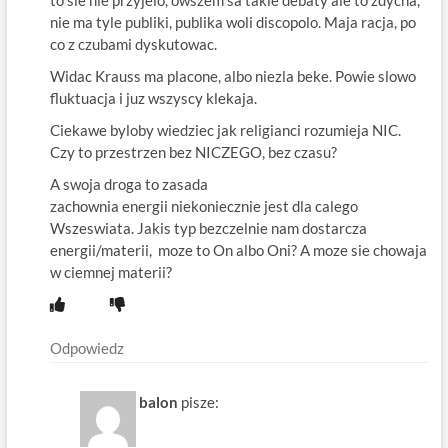
to sie nie przyjelo, owszem sa takie debaty ale to zdycha,
nie ma tyle publiki, publika woli discopolo. Maja racja, po
co z czubami dyskutowac.
Widac Krauss ma placone, albo niezla beke. Powie slowo
fluktuacja i juz wszyscy klekaja.
Ciekawe byloby wiedziec jak religianci rozumieja NIC.
Czy to przestrzen bez NICZEGO, bez czasu?
A swoja droga to zasada
zachownia energii niekoniecznie jest dla calego
Wszeswiata. Jakis typ bezczelnie nam dostarcza
energii/materii, moze to On albo Oni? A moze sie chowaja
w ciemnej materii?
Odpowiedz
balon
pisze: