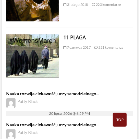
3 lutego 2018
223 komentarze
11 PLAGA
7 czerwca 2017
221 komentarzy
Nauka rozwija ciekawość, uczy samodzielnego...
Patty Black
20 lipca, 2026 @ 6:59 PM
TOP
Nauka rozwija ciekawość, uczy samodzielnego...
Patty Black