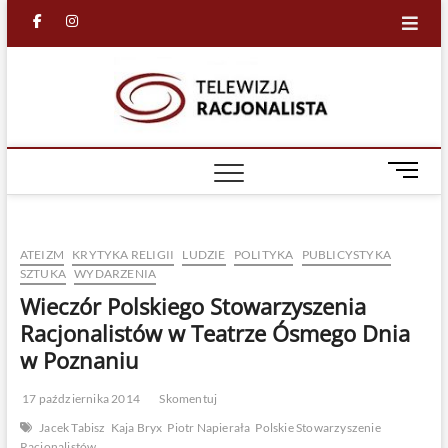
Skip
facebook
in
to
content
Racjona
RACJONALNA
TELEWIZJA
TV
M
e
n
u
ATEIZM
KRYTYKA RELIGII
LUDZIE
POLITYKA
PUBLICYSTYKA
B
SZTUKA
WYDARZENIA
u
Wieczór Polskiego Stowarzyszenia
t
t
Racjonalistów w Teatrze Ósmego Dnia
o
w Poznaniu
n
17 października 2014
Skomentuj
Jacek Tabisz
Kaja Bryx
Piotr Napierała
Polskie Stowarzyszenie
Racjonalistów