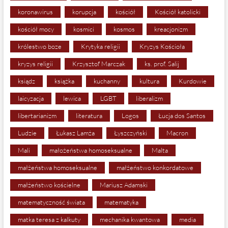
koronawirus
korupcja
kościół
Kościół katolicki
kościół mocy
kosmici
kosmos
kreacjonizm
królestwo boze
Krytyka religii
Kryzys Kościoła
kryzys religii
Krzysztof Marczak
ks. prof. Salij
ksiądz
książka
kuchanny
kultura
Kurdowie
laicyzacja
lewica
LGBT
liberalizm
libertarianizm
literatura
Logos
Łucja dos Santos
Ludzie
Łukasz Lamża
Łyszczyński
Macron
Mali
małożeństwa homoseksualne
Malta
małżeństwa homoseksualne
małżeństwo konkordatowe
małżeństwo kościelne
Mariusz Adamski
matematyczność świata
matematyka
matka teresa z kalkuty
mechanika kwantowa
media