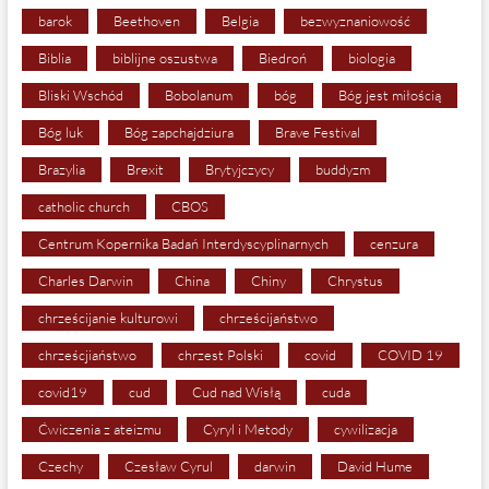
barok
Beethoven
Belgia
bezwyznaniowość
Biblia
biblijne oszustwa
Biedroń
biologia
Bliski Wschód
Bobolanum
bóg
Bóg jest miłością
Bóg luk
Bóg zapchajdziura
Brave Festival
Brazylia
Brexit
Brytyjczycy
buddyzm
catholic church
CBOS
Centrum Kopernika Badań Interdyscyplinarnych
cenzura
Charles Darwin
China
Chiny
Chrystus
chrześcijanie kulturowi
chrześcijaństwo
chrześcjiaństwo
chrzest Polski
covid
COVID 19
covid19
cud
Cud nad Wisłą
cuda
Ćwiczenia z ateizmu
Cyryl i Metody
cywilizacja
Czechy
Czesław Cyrul
darwin
David Hume