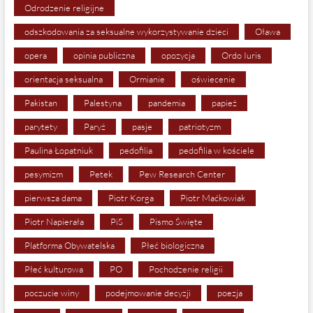
Odrodzenie religijne
odszkodowania za seksualne wykorzystywanie dzieci
Oława
opera
opinia publiczna
opozycja
Ordo Iuris
orientacja seksualna
Ormianie
oświecenie
Pakistan
Palestyna
pandemia
papież
parytety
Paryż
pasje
patriotyzm
Paulina Łopatniuk
pedofilia
pedofilia w kościele
pesymizm
Petek
Pew Research Center
pierwsza dama
Piotr Korga
Piotr Maćkowiak
Piotr Napierała
PiS
Pismo Święte
Platforma Obywatelska
Płeć biologiczna
Płeć kulturowa
PO
Pochodzenie religii
poczucie winy
podejmowanie decyzji
poezja