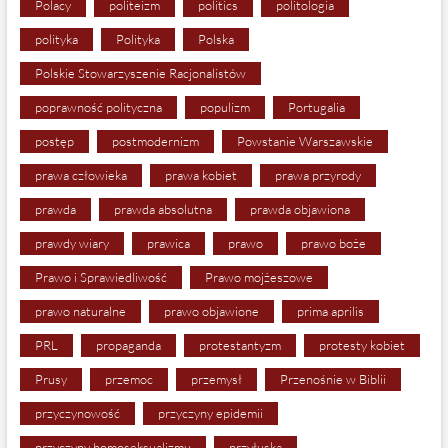
Polacy
politeizm
politics
politologia
polityka
Polityka
Polska
Polskie Stowarzyszenie Racjonalistów
poprawność polityczna
populizm
Portugalia
postęp
postmodernizm
Powstanie Warszawskie
prawa człowieka
prawa kobiet
prawa przyrody
prawda
prawda absolutna
prawda objawiona
prawdy wiary
prawica
prawo
prawo boże
Prawo i Sprawiedliwość
Prawo mojżeszowe
prawo naturalne
prawo objawione
prima aprilis
PRL
propaganda
protestantyzm
protesty kobiet
Prusy
przemoc
przemysł
Przenośnie w Biblii
przyczynowość
przyczyny epidemii
przyczyny homoseksualizmu
przyłuska