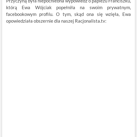
Przyczyną była niepochlebna wypowiedź o papieżu Franciszku,
którą Ewa Wójciak popełniła na swoim prywatnym,
facebookowym profilu. O tym, skąd ona się wzięła, Ewa
opowiedziała obszernie dla naszej Racjonalista.tv: