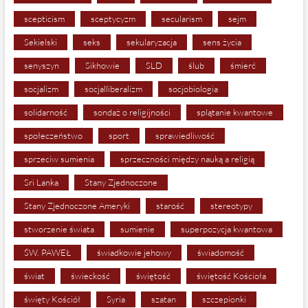
scepticism
sceptycyzm
secularism
sejm
Sekielski
seks
sekularyzacja
sens życia
senyszyn
Sikhowie
SLD
ślub
śmierć
socjalizm
socjalliberalizm
socjobiologia
solidarność
sondaż o religijności
splątanie kwantowe
społeczeństwo
sport
sprawiedliwość
sprzeciw sumienia
sprzeczności między nauką a religią
Sri Lanka
Stany Zjednoczone
Stany Zjednoczone Ameryki
starość
stereotypy
stworzenie świata
sumienie
superpozycja kwantowa
ŚW. PAWEŁ
świadkowie jehowy
świadomość
świat
świeckość
świętość
świętość Kościoła
święty Kościół
Syria
szatan
szczepionki