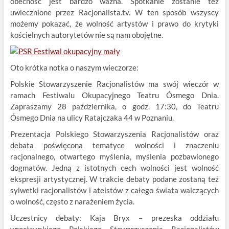
obecność jest bardzo ważna. Spotkanie zostanie też
uwiecznione przez Racjonalista.tv. W ten sposób wszyscy
możemy pokazać, że wolność artystów i prawo do krytyki
kościelnych autorytetów nie są nam obojętne.
Oto krótka notka o naszym wieczorze:
Polskie Stowarzyszenie Racjonalistów ma swój wieczór w
ramach Festiwalu Okupacyjnego Teatru Ósmego Dnia.
Zapraszamy 28 października, o godz. 17:30, do Teatru
Ósmego Dnia na ulicy Ratajczaka 44 w Poznaniu.
Prezentacja Polskiego Stowarzyszenia Racjonalistów oraz
debata poświęcona tematyce wolności i znaczeniu
racjonalnego, otwartego myślenia, myślenia pozbawionego
dogmatów. Jedną z istotnych cech wolności jest wolność
ekspresji artystycznej. W trakcie debaty podane zostaną też
sylwetki racjonalistów i ateistów z całego świata walczących
o wolność, często z narażeniem życia.
Uczestnicy debaty: Kaja Bryx – prezeska oddziału