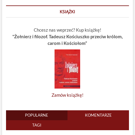
KSIĄŻKI
Chcesz nas weprzeć? Kup książkę!
"Żołnierz i filozof. Tadeusz Kościuszko przeciw królom,
carom i Kościołom”
Zamów książkę!
POPULARNE
KOMENTARZE
TAGI