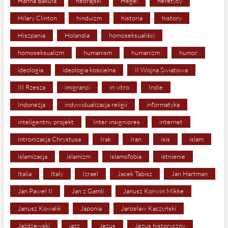
Hanna Bakuła
hebrajski
Hegel
heretycy
Hilary Clinton
hinduizm
historia
history
Hiszpania
Holandia
homoseksualiści
homoseksualizm
humanism
humanizm
humor
ideologia
ideologia kościelna
II Wojna Światowa
III Rzesza
imigranci
in vitro
Indie
Indonezja
indywidualizacja religii
informatyka
inteligentny projekt
Inter insigniores
internet
intronizacja Chrystusa
Irak
Iran
isis
islam
islamizacja
islamizm
islamofobia
istnienie
Italia
Italy
Izrael
Jacek Tabisz
Jan Hartman
Jan Paweł II
Jan z Gamli
Janusz Korwin Mikke
Janusz Kowalik
Japonia
Jarosław Kaczyński
Jażdżewski
jazz
Jezus
Jezus historyczny