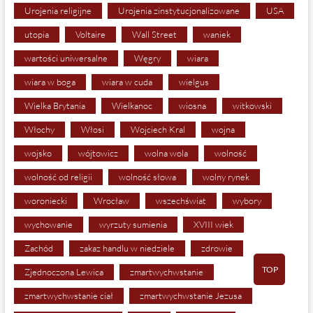
Urojenia religijne
Urojenia zinstytucjonalizowane
USA
utopia
Voltaire
Wall Street
waniek
wartości uniwersalne
Węgry
wiara
wiara w boga
wiara w cuda
wielgus
Wielka Brytania
Wielkanoc
wiosna
witkowski
Włochy
Włosi
Wojciech Kral
wojna
wojsko
wójtowicz
wolna wola
wolność
wolność od religii
wolność słowa
wolny rynek
woroniecki
Wrocław
wszechświat
wybory
wychowanie
wyrzuty sumienia
XVIII wiek
Zachód
zakaz handlu w niedziele
zdrowie
TOP
Zjednoczona Lewica
zmartwychwstanie
zmartwychwstanie ciał
zmartwychwstanie Jezusa