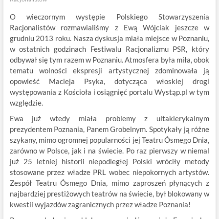
O wieczornym występie Polskiego Stowarzyszenia
Racjonalistów rozmawialiśmy z Ewą Wójciak jeszcze w
grudniu 2013 roku. Nasza dyskusja miała miejsce w Poznaniu,
w ostatnich godzinach Festiwalu Racjonalizmu PSR, który
odbywał się tym razem w Poznaniu. Atmosfera była miła, obok
tematu wolności ekspresji artystycznej zdominowała ją
opowieść Macieja Psyka, dotycząca włoskiej drogi
występowania z Kościoła i osiągnięć portalu Wystąp.pl w tym
względzie.
Ewa już wtedy miała problemy z ultaklerykalnym
prezydentem Poznania, Panem Grobelnym. Spotykały ją różne
szykany, mimo ogromnej popularności jej Teatru Ósmego Dnia,
zarówno w Polsce, jak i na świecie. Po raz pierwszy w niemal
już 25 letniej historii niepodległej Polski wróciły metody
stosowane przez władze PRL wobec niepokornych artystów.
Zespół Teatru Ósmego Dnia, mimo zaproszeń płynących z
najbardziej prestiżowych teatrów na świecie, był blokowany w
kwestii wyjazdów zagranicznych przez władze Poznania!