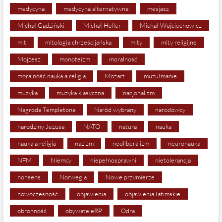
medycyna
medycyna alternatywna
mesjasz
Michał Gadziński
Michał Heller
Michał Wojciechowicz
mit
mitologia chrześcijańska
mity
mity religijne
Mojżesz
monoteizm
moralność
moralność nauka a religia
Mozart
muzułmanie
muzyka
muzyka klasyczna
nacjonalizm
Nagroda Templetona
Naród wybrany
narodowcy
narodziny Jezusa
NATO
natura
nauka
nauka a religia
nazizm
neoliberalizm
neuronauka
NFM
Niemcy
niepełnosprawni
nietolerancja
nonsens
Norwegia
Nowe przymierze
nowoczesność
objawienia
objawienia fatimskie
obronność
obywateleRP
Odra