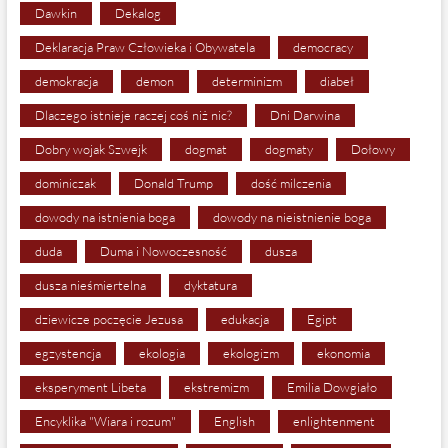
Dawkin
Dekalog
Deklaracja Praw Człowieka i Obywatela
democracy
demokracja
demon
determinizm
diabeł
Dlaczego istnieje raczej coś niż nic?
Dni Darwina
Dobry wojak Szwejk
dogmat
dogmaty
Dołowy
dominiczak
Donald Trump
dość milczenia
dowody na istnienia boga
dowody na nieistnienie boga
duda
Duma i Nowoczesność
dusza
dusza nieśmiertelna
dyktatura
dziewicze poczęcie Jezusa
edukacja
Egipt
egzystencja
ekologia
ekologizm
ekonomia
eksperyment Libeta
ekstremizm
Emilia Dowgiało
Encyklika "Wiara i rozum"
English
enlightenment