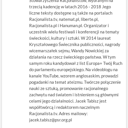
Stowarzyszenia Racjonalistów, wybranym na
trzecią kadencję w latach 2016 - 2018 Jego
liczne teksty dostępne są także na portalach
Racjonalista.tv, natemat.pl, liberte.pl,
Racjonalista.pl i Hanuman.pl. Organizator i
uczestnik wielu festiwali i konferencji na tematy
świeckości, kultury i sztuki. W 2014 laureat
Kryształowego Świecznika publiczności, nagrody
wicemarszałek sejmu, Wandy Nowickiej za
działania na rzecz świeckiego państwa. W tym
samym roku kandydował z list Europa+ Twój Ruch
do parlamentu europejskiego. Na videoblogu na
kanale YouTube, wzorem anglosaskim, prowadzi
pogadanki na temat ateizmu. Twórcze połączenie
nauki ze sztuką, promowanie racjonalnego
zachwytu nad światem i istnieniem są głównymi
celami jego działalności. Jacek Tabisz jest
współtwórcą i redaktorem naczelnym
Racjonalista.tv. Adres mailowy:
jacek.tabisz@psr.org.pl