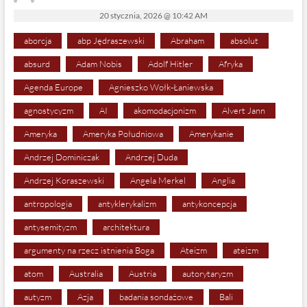
20 stycznia, 2026 @ 10:42 AM
aborcja
abp Jędraszewski
Abraham
absolut
absurd
Adam Nobis
Adolf Hitler
Afryka
Agenda Europe
Agnieszko Wołk-Łaniewska
agnostycyzm
AI
akomodacjonizm
Alvert Jann
Ameryka
Ameryka Południowa
Amerykanie
Andrzej Dominiczak
Andrzej Duda
Andrzej Koraszewski
Angela Merkel
Anglia
antropologia
antyklerykalizm
antykoncepcja
antysemityzm
architektura
argumenty na rzecz istnienia Boga
Ateizm
ateizm
atom
Australia
Austria
autorytaryzm
autyzm
Azja
badania sondażowe
Bali