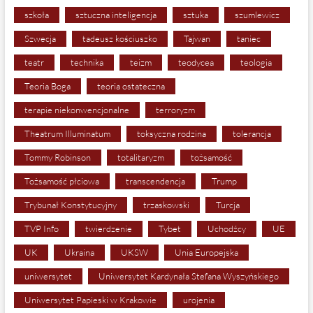
szkoła
sztuczna inteligencja
sztuka
szumlewicz
Szwecja
tadeusz kościuszko
Tajwan
taniec
teatr
technika
teizm
teodycea
teologia
Teoria Boga
teoria ostateczna
terapie niekonwencjonalne
terroryzm
Theatrum Illuminatum
toksyczna rodzina
tolerancja
Tommy Robinson
totalitaryzm
tożsamość
Tożsamość płciowa
transcendencja
Trump
Trybunał Konstytucyjny
trzaskowski
Turcja
TVP Info
twierdzenie
Tybet
Uchodźcy
UE
UK
Ukraina
UKSW
Unia Europejska
uniwersytet
Uniwersytet Kardynała Stefana Wyszyńskiego
Uniwersytet Papieski w Krakowie
urojenia