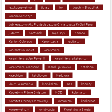
językoznawstwo
jidysz
jinx
Joachim Brudziński
Joanna Senyszyn
Jubileuszowy Akt Przyjęcia Jezusa Chrystusa za Króla i Pana
judaizm
Kaczyński
Kaja Bryx
Kanada
Kanion Colorado
Kanonizacja
kapitalizm
kapłaństwo kobiet
kara śmierci
kara śmierci a Jan Paweł II
kara śmierci a katechizm
kara śmierci a Kościół
Karol Fjałkowski
Katalonia
katechizm
katolicyzm
Kędziora
klauzula sumienia
klerykalizm
KO
kobiety
Kobiety w Piśmie Świętym
KOD
kolonializm
Komitet Obrony Demokracji
komunizm
konkordat
konserwatyzm
konstytucja
Konstytucja 3 maja