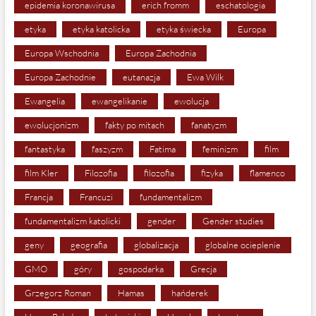
epidemia koronawirusa
erich fromm
eschatologia
etyka
etyka katolicka
etyka świecka
Europa
Europa Wschodnia
Europa Zachodnia
Europa Zachodnie
eutanazja
Ewa Wilk
Ewangelia
ewangelikanie
ewolucja
ewolucjonizm
fakty po mitach
fanatyzm
fantastyka
faszyzm
Fatima
feminizm
film
film Kler
Filozofia
filozofia
fizyka
flamenco
Francja
Francuzi
fundamentalizm
fundamentalizm katolicki
gender
Gender studies
geny
geografia
globalizacja
globalne ocieplenie
GMO
góry
gospodarka
Grecja
Grzegorz Roman
Hamas
hańderek