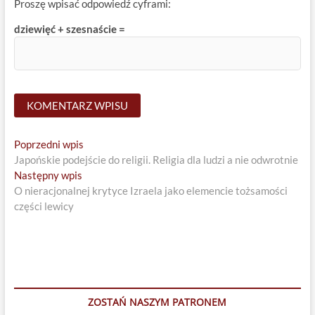
Proszę wpisać odpowiedź cyframi:
dziewięć + szesnaście =
Nawigacja
Previous
Poprzedni wpis
post:
Japońskie podejście do religii. Religia dla ludzi a nie odwrotnie
wpisu
Next
Następny wpis
post:
O nieracjonalnej krytyce Izraela jako elemencie tożsamości
części lewicy
ZOSTAŃ NASZYM PATRONEM