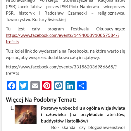
wrocławskiego Polskiego Stowarzyszenia Racjonalistów
(PSR) Jacek Tabisz – prezes PSR Piotr Napierała – wiceprezes
PSR, historyk i Radosław Czarnecki – religioznawca,
Towarzystwo Kultury Świeckiej
Tu jest cały program Festiwalu Okupacyjnego:
https://www.facebook.com/events/1494008910857584/?
fref=ts
Tu z kolei link do wydarzenia na Facebooku, na które warto się
wpisać, aby wesprzeć dodatkowo całą inicjatywę:
https://www.facebook.com/events/331862036986668/?
fref=ts
F
T
E
Pi
W
Li
S
ac
w
m
nt
y
n
h
Więcej Na Podobny Temat:
e
itt
ail
er
k
k
ar
Postawy wobec bólu a ogólna wizja świata
b
er
es
o
e
e
i człowieka (na przykładzie ateistów,
o
t
p
dI
buddystów i katolików)
Ból- skandal czy błogosławieństwo?