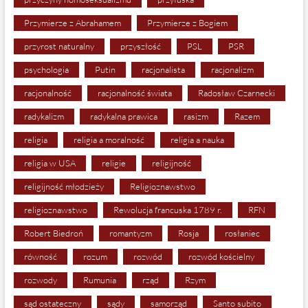
Przymierze z Abrahamem
Przymierze z Bogiem
przyrost naturalny
przyszłość
PSL
PSR
psychologia
Putin
racjonalista
racjonalizm
racjonalność
racjonalność świata
Radosław Czarnecki
radykalizm
radykalna prawica
rasizm
Razem
religia
religia a moralność
religia a nauka
religia w USA
religie
religijność
religijność młodzieży
Religioznawstwo
religioznawstwo
Rewolucja francuska 1789 r.
RFN
Robert Biedroń
romantyzm
Rosja
rosłaniec
równość
rozum
rozwód
rozwód kościelny
rozwody
Rumunia
rząd
Rzym
sąd ostateczny
sądy
samorząd
Santo subito