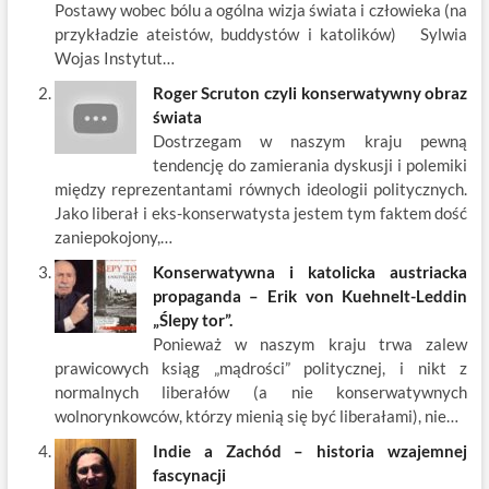
o
n
Postawy wobec bólu a ogólna wizja świata i człowieka (na
k
przykładzie ateistów, buddystów i katolików) Sylwia
Wojas Instytut…
Roger Scruton czyli konserwatywny obraz
świata
Dostrzegam w naszym kraju pewną
tendencję do zamierania dyskusji i polemiki
między reprezentantami równych ideologii politycznych.
Jako liberał i eks-konserwatysta jestem tym faktem dość
zaniepokojony,…
Konserwatywna i katolicka austriacka
propaganda – Erik von Kuehnelt-Leddin
„Ślepy tor”.
Ponieważ w naszym kraju trwa zalew
prawicowych ksiąg „mądrości” politycznej, i nikt z
normalnych liberałów (a nie konserwatywnych
wolnorynkowców, którzy mienią się być liberałami), nie…
Indie a Zachód – historia wzajemnej
fascynacji