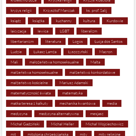
kryzys religii
Krzysztof Marczak
ks. prof. Salij
ksiądz
książka
kuchanny
kultura
Kurdowie
laicyzacja
lewica
LGBT
liberalizm
libertarianizm
literatura
Logos
Łucja dos Santos
Ludzie
Łukasz Lamża
Łyszczyński
Macron
Mali
małożeństwa homoseksualne
Malta
małżeństwa homoseksualne
małżeństwo konkordatowe
małżeństwo kościelne
Mariusz Adamski
matematyczność świata
matematyka
matka teresa z kalkuty
mechanika kwantowa
media
medycyna
medycyna alternatywna
mesjasz
Michał Gadziński
Michał Heller
Michał Wojciechowicz
mit
mitologia chrześcijańska
mity
mity religijne