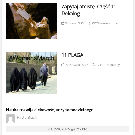
Zapytaj ateistę. Część 1:
Dekalog
3 lutego 2018
223 komentarze
11 PLAGA
7 czerwca 2017
221 komentarzy
Nauka rozwija ciekawość, uczy samodzielnego...
Patty Black
20 lipca, 2026 @ 6:59 PM