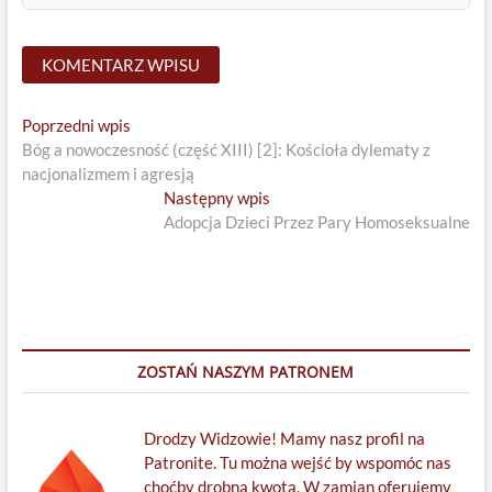
Nawigacja
Previous
Poprzedni wpis
post:
Bóg a nowoczesność (część XIII) [2]: Kościoła dylematy z
wpisu
nacjonalizmem i agresją
Next
Następny wpis
post:
Adopcja Dzieci Przez Pary Homoseksualne
ZOSTAŃ NASZYM PATRONEM
Drodzy Widzowie! Mamy nasz profil na
Patronite. Tu można wejść by wspomóc nas
choćby drobną kwotą. W zamian oferujemy