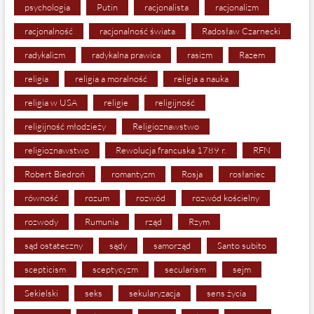
psychologia
Putin
racjonalista
racjonalizm
racjonalność
racjonalność świata
Radosław Czarnecki
radykalizm
radykalna prawica
rasizm
Razem
religia
religia a moralność
religia a nauka
religia w USA
religie
religijność
religijność młodzieży
Religioznawstwo
religioznawstwo
Rewolucja francuska 1789 r.
RFN
Robert Biedroń
romantyzm
Rosja
rosłaniec
równość
rozum
rozwód
rozwód kościelny
rozwody
Rumunia
rząd
Rzym
sąd ostateczny
sądy
samorząd
Santo subito
scepticism
sceptycyzm
secularism
sejm
Sekielski
seks
sekularyzacja
sens życia