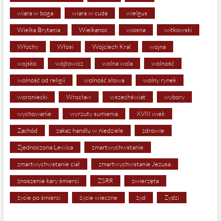
wiara w boga
wiara w cuda
wielgus
Wielka Brytania
Wielkanoc
wiosna
witkowski
Włochy
Włosi
Wojciech Kral
wojna
wojsko
wójtowicz
wolna wola
wolność
wolność od religii
wolność słowa
wolny rynek
woroniecki
Wrocław
wszechświat
wybory
wychowanie
wyrzuty sumienia
XVIII wiek
Zachód
zakaz handlu w niedziele
zdrowie
Zjednoczona Lewica
zmartwychwstanie
zmartwychwstanie ciał
zmartwychwstanie Jezusa
znoszenie kary śmierci
ZSRR
zwierzęta
życie po śmierci
życie wieczne
żyd
Żydzi