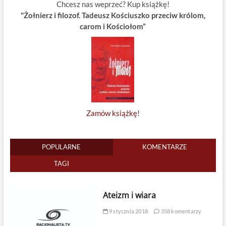
Chcesz nas weprzeć? Kup książkę!
"Żołnierz i filozof. Tadeusz Kościuszko przeciw królom,
carom i Kościołom”
Zamów książkę!
POPULARNE
KOMENTARZE
TAGI
Ateizm i wiara
9 stycznia 2018
358 komentarzy