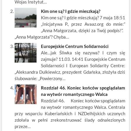
Wojas Instytut…
Kim one są? I gdzie mieszkają?
Kim one są? I gdzie mieszkają? 7 maja 18:51
„Inicjatywa P., przez Avaaz.org do mnie:”
„Anna Małgorzata, dzięki za Twój podpis!”.
„Anna Małgorzata”? Chyba…
Europejskie Centrum Solidarności
Ale…jak Śliwka się nazywa? I czym się
zajmuje? 11.03. 14:41 Europejskie Centrum
Solidarności I European Solidarity Centre:
„Aleksandra Dulkiewicz, prezydent Gdańska, złożyła dziś
ślubowanie: „Powierzony…
Rozdział 46. Koniec końców spoglądałam
na wytwór romantycznego Walca
Rozdział 46. Koniec końców spoglądałam
na wytwór romantycznego Walca. Centrala
przy wsparciu Kuberiańskich i NZDelhijskich uczonych
zdołała w pełni zrekonstruować ślady odnalezionych
przeze…