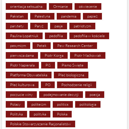
orientacja seksualna
Ormianie
oświecenie
Pakistan
Palestyna
pandemia
papież
parytety
Paryż
pasje
patriotyzm
Paulina Łopatniuk
pedofilia
pedofilia w kościele
pesymizm
Petek
Pew Research Center
pierwsza dama
Piotr Korga
Piotr Maćkowiak
Piotr Napierała
PiS
Pismo Święte
Platforma Obywatelska
Płeć biologiczna
Płeć kulturowa
PO
Pochodzenie religii
poczucie winy
podejmowanie decyzji
poezja
Polacy
politeizm
politics
politologia
Polityka
polityka
Polska
Polskie Stowarzyszenie Racjonalistów