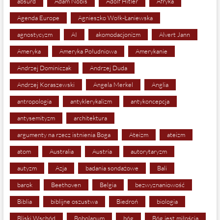
absurd
Adam Nobis
Adolf Hitler
Afryka
Agenda Europe
Agnieszko Wołk-Łaniewska
agnostycyzm
AI
akomodacjonizm
Alvert Jann
Ameryka
Ameryka Południowa
Amerykanie
Andrzej Dominiczak
Andrzej Duda
Andrzej Koraszewski
Angela Merkel
Anglia
antropologia
antyklerykalizm
antykoncepcja
antysemityzm
architektura
argumenty na rzecz istnienia Boga
Ateizm
ateizm
atom
Australia
Austria
autorytaryzm
autyzm
Azja
badania sondażowe
Bali
barok
Beethoven
Belgia
bezwyznaniowość
Biblia
biblijne oszustwa
Biedroń
biologia
Bliski Wschód
Bobolanum
bóg
Bóg jest miłością