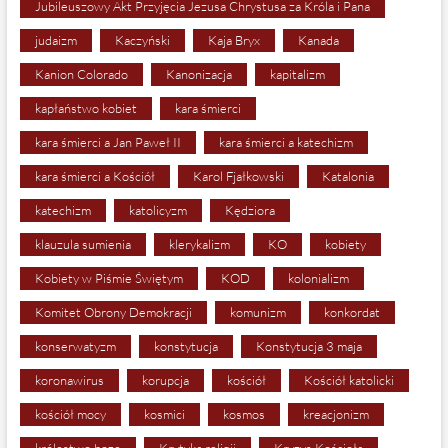
Jubileuszowy Akt Przyjęcia Jezusa Chrystusa za Króla i Pana
judaizm
Kaczyński
Kaja Bryx
Kanada
Kanion Colorado
Kanonizacja
kapitalizm
kapłaństwo kobiet
kara śmierci
kara śmierci a Jan Paweł II
kara śmierci a katechizm
kara śmierci a Kościół
Karol Fjałkowski
Katalonia
katechizm
katolicyzm
Kędziora
klauzula sumienia
klerykalizm
KO
kobiety
Kobiety w Piśmie Świętym
KOD
kolonializm
Komitet Obrony Demokracji
komunizm
konkordat
konserwatyzm
konstytucja
Konstytucja 3 maja
koronawirus
korupcja
kościół
Kościół katolicki
kościół mocy
kosmici
kosmos
kreacjonizm
królestwo boze
Krytyka religii
Kryzys Kościoła