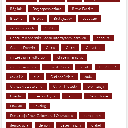
Bóg luk
Bóg zapchajdziura
Brave Festival
Brazylia
Brexit
Brytyjczycy
buddyzm
catholic church
CBOS
Centrum Kopernika Badań Interdyscyplinarnych
cenzura
Charles Darwin
China
Chiny
Chrystus
chrześcijanie kulturowi
chrześcijaństwo
chrześcjiaństwo
chrzest Polski
covid
COVID 19
covid19
cud
Cud nad Wisłą
cuda
Ćwiczenia z ateizmu
Cyryl i Metody
cywilizacja
Czechy
Czesław Cyrul
darwin
David Hume
Dawkin
Dekalog
Deklaracja Praw Człowieka i Obywatela
democracy
demokracja
demon
determinizm
diabeł