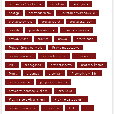
poprawność polityczna
populizm
Portugalia
postęp
postmodernizm
Powstanie Warszawskie
prawa człowieka
prawa kobiet
prawa przyrody
prawda
prawda absolutna
prawda objawiona
prawdy wiary
prawica
prawo
prawo boże
Prawo i Sprawiedliwość
Prawo mojżeszowe
prawo naturalne
prawo objawione
prima aprilis
PRL
propaganda
protestantyzm
protesty kobiet
Prusy
przemoc
przemysł
Przenośnie w Biblii
przyczynowość
przyczyny epidemii
przyczyny homoseksualizmu
przyłuska
Przymierze z Abrahamem
Przymierze z Bogiem
przyrost naturalny
przyszłość
PSL
PSR