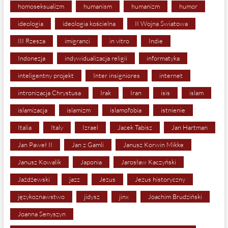
homoseksualizm
humanism
humanizm
humor
ideologia
ideologia kościelna
II Wojna Światowa
III Rzesza
imigranci
in vitro
Indie
Indonezja
indywidualizacja religii
informatyka
inteligentny projekt
Inter insigniores
internet
intronizacja Chrystusa
Irak
Iran
isis
islam
islamizacja
islamizm
islamofobia
istnienie
Italia
Italy
Izrael
Jacek Tabisz
Jan Hartman
Jan Paweł II
Jan z Gamli
Janusz Korwin Mikke
Janusz Kowalik
Japonia
Jarosław Kaczyński
Jażdżewski
jazz
Jezus
Jezus historyczny
językoznawstwo
jidysz
jinx
Joachim Brudziński
Joanna Senyszyn