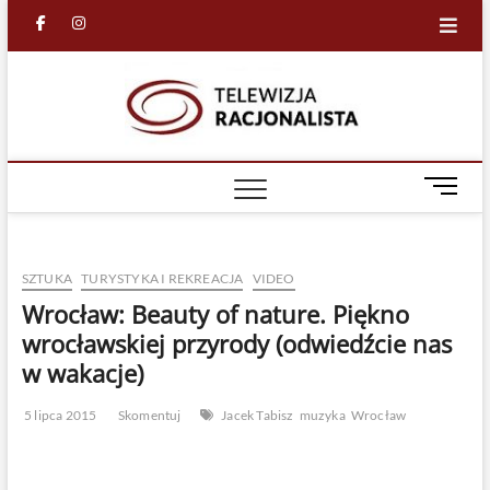
Skip
facebook
in
to
content
Racjona
RACJONALNA
TELEWIZJA
TV
M
e
n
u
SZTUKA
TURYSTYKA I REKREACJA
VIDEO
B
u
Wrocław: Beauty of nature. Piękno
t
wrocławskiej przyrody (odwiedźcie nas
t
w wakacje)
o
n
5 lipca 2015
Skomentuj
Jacek Tabisz
muzyka
Wrocław