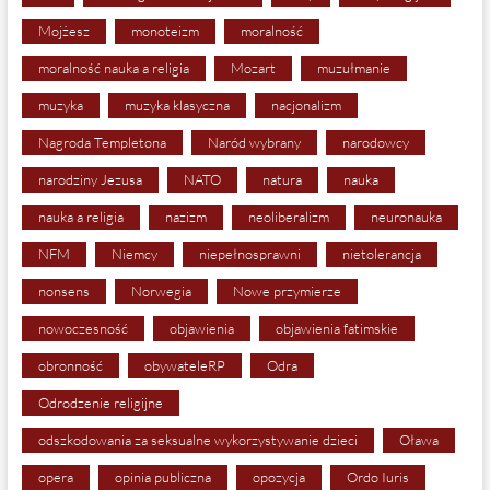
Mojżesz
monoteizm
moralność
moralność nauka a religia
Mozart
muzułmanie
muzyka
muzyka klasyczna
nacjonalizm
Nagroda Templetona
Naród wybrany
narodowcy
narodziny Jezusa
NATO
natura
nauka
nauka a religia
nazizm
neoliberalizm
neuronauka
NFM
Niemcy
niepełnosprawni
nietolerancja
nonsens
Norwegia
Nowe przymierze
nowoczesność
objawienia
objawienia fatimskie
obronność
obywateleRP
Odra
Odrodzenie religijne
odszkodowania za seksualne wykorzystywanie dzieci
Oława
opera
opinia publiczna
opozycja
Ordo Iuris