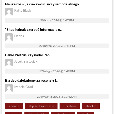
Nauka rozwija ciekawość, uczy samodzielnego...
Patty Black
20 lipca, 2026 @ 6:47 PM
"Skąd jednak czerpać informacje o...
Darios
27 marca, 2026 @ 2:41 PM
Panie Piotruś, czy nadal Pan...
Jacek Bartosiak
17 lutego, 2026 @ 3:49 PM
Bardzo dziękujemy za recenzję i...
Izabela Grad
20 stycznia, 2026 @ 10:42 AM
aborcja
abp Jędraszewski
Abraham
absolut