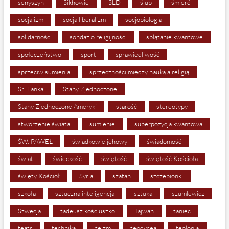
senyszyn
Sikhowie
SLD
ślub
śmierć
socjalizm
socjalliberalizm
socjobiologia
solidarność
sondaż o religijności
splątanie kwantowe
społeczeństwo
sport
sprawiedliwość
sprzeciw sumienia
sprzeczności między nauką a religią
Sri Lanka
Stany Zjednoczone
Stany Zjednoczone Ameryki
starość
stereotypy
stworzenie świata
sumienie
superpozycja kwantowa
ŚW. PAWEŁ
świadkowie jehowy
świadomość
świat
świeckość
świętość
świętość Kościoła
święty Kościół
Syria
szatan
szczepionki
szkoła
sztuczna inteligencja
sztuka
szumlewicz
Szwecja
tadeusz kościuszko
Tajwan
taniec
teatr
technika
teizm
teodycea
teologia