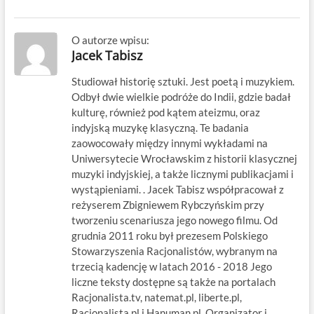
O autorze wpisu:
Jacek Tabisz
Studiował historię sztuki. Jest poetą i muzykiem.
Odbył dwie wielkie podróże do Indii, gdzie badał
kulturę, również pod kątem ateizmu, oraz
indyjską muzykę klasyczną. Te badania
zaowocowały między innymi wykładami na
Uniwersytecie Wrocławskim z historii klasycznej
muzyki indyjskiej, a także licznymi publikacjami i
wystąpieniami. . Jacek Tabisz współpracował z
reżyserem Zbigniewem Rybczyńskim przy
tworzeniu scenariusza jego nowego filmu. Od
grudnia 2011 roku był prezesem Polskiego
Stowarzyszenia Racjonalistów, wybranym na
trzecią kadencję w latach 2016 - 2018 Jego
liczne teksty dostępne są także na portalach
Racjonalista.tv, natemat.pl, liberte.pl,
Racjonalista.pl i Hanuman.pl. Organizator i