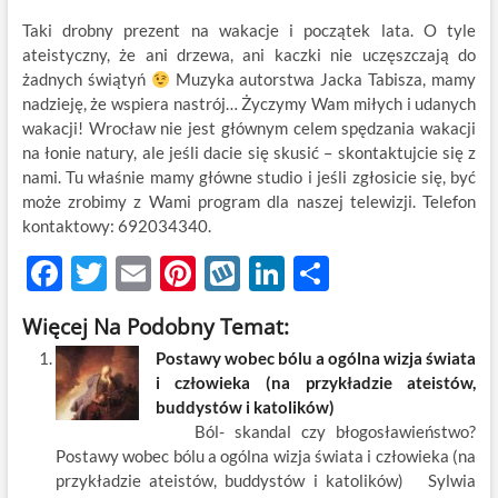
Taki drobny prezent na wakacje i początek lata. O tyle
ateistyczny, że ani drzewa, ani kaczki nie uczęszczają do
żadnych świątyń
Muzyka autorstwa Jacka Tabisza, mamy
nadzieję, że wspiera nastrój… Życzymy Wam miłych i udanych
wakacji! Wrocław nie jest głównym celem spędzania wakacji
na łonie natury, ale jeśli dacie się skusić – skontaktujcie się z
nami. Tu właśnie mamy główne studio i jeśli zgłosicie się, być
może zrobimy z Wami program dla naszej telewizji. Telefon
kontaktowy: 692034340.
F
T
E
Pi
W
Li
S
ac
w
m
nt
y
n
h
Więcej Na Podobny Temat:
e
itt
ail
er
k
k
ar
Postawy wobec bólu a ogólna wizja świata
b
er
es
o
e
e
i człowieka (na przykładzie ateistów,
o
t
p
dI
buddystów i katolików)
Ból- skandal czy błogosławieństwo?
o
n
Postawy wobec bólu a ogólna wizja świata i człowieka (na
k
przykładzie ateistów, buddystów i katolików) Sylwia