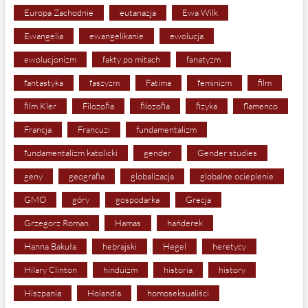
Europa Zachodnie
eutanazja
Ewa Wilk
Ewangelia
ewangelikanie
ewolucja
ewolucjonizm
fakty po mitach
fanatyzm
fantastyka
faszyzm
Fatima
feminizm
film
film Kler
Filozofia
filozofia
fizyka
flamenco
Francja
Francuzi
fundamentalizm
fundamentalizm katolicki
gender
Gender studies
geny
geografia
globalizacja
globalne ocieplenie
GMO
góry
gospodarka
Grecja
Grzegorz Roman
Hamas
hańderek
Hanna Bakuła
hebrajski
Hegel
heretycy
Hilary Clinton
hinduizm
historia
history
Hiszpania
Holandia
homoseksualiści