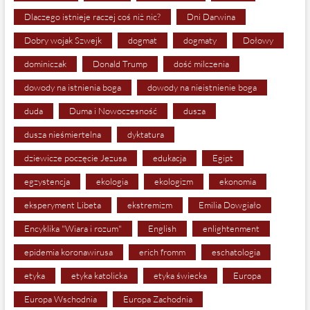
Dlaczego istnieje raczej coś niż nic?
Dni Darwina
Dobry wojak Szwejk
dogmat
dogmaty
Dołowy
dominiczak
Donald Trump
dość milczenia
dowody na istnienia boga
dowody na nieistnienie boga
duda
Duma i Nowoczesność
dusza
dusza nieśmiertelna
dyktatura
dziewicze poczęcie Jezusa
edukacja
Egipt
egzystencja
ekologia
ekologizm
ekonomia
eksperyment Libeta
ekstremizm
Emilia Dowgiało
Encyklika "Wiara i rozum"
English
enlightenment
epidemia koronawirusa
erich fromm
eschatologia
etyka
etyka katolicka
etyka świecka
Europa
Europa Wschodnia
Europa Zachodnia