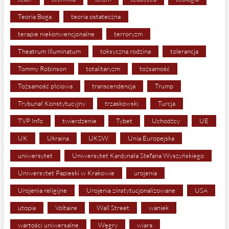
Teoria Boga
teoria ostateczna
terapie niekonwencjonalne
terroryzm
Theatrum Illuminatum
toksyczna rodzina
tolerancja
Tommy Robinson
totalitaryzm
tożsamość
Tożsamość płciowa
transcendencja
Trump
Trybunał Konstytucyjny
trzaskowski
Turcja
TVP Info
twierdzenie
Tybet
Uchodźcy
UE
UK
Ukraina
UKSW
Unia Europejska
uniwersytet
Uniwersytet Kardynała Stefana Wyszyńskiego
Uniwersytet Papieski w Krakowie
urojenia
Urojenia religijne
Urojenia zinstytucjonalizowane
USA
utopia
Voltaire
Wall Street
waniek
wartości uniwersalne
Węgry
wiara