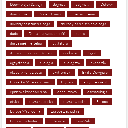
Dobry wojak Szwejk
dogmat
dogmaty
Dołowy
dominiczak
Donald Trump
dość milczenia
dowody na istnienia boga
dowody na nieistnienie boga
duda
Duma i Nowoczesność
dusza
dusza nieśmiertelna
dyktatura
dziewicze poczęcie Jezusa
edukacja
Egipt
egzystencja
ekologia
ekologizm
ekonomia
eksperyment Libeta
ekstremizm
Emilia Dowgiało
Encyklika "Wiara i rozum"
English
enlightenment
epidemia koronawirusa
erich fromm
eschatologia
etyka
etyka katolicka
etyka świecka
Europa
Europa Wschodnia
Europa Zachodnia
Europa Zachodnie
eutanazja
Ewa Wilk