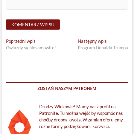
Nawigacja
Previous
Next
Poprzedni wpis
Następny wpis
post:
post:
Gwiazdy są niesamowite!
Program Donalda Trumpa
wpisu
ZOSTAŃ NASZYM PATRONEM
Drodzy Widzowie! Mamy nasz profil na
Patronite. Tu można wejść by wspomóc nas
choćby drobną kwotą. W zamian oferujemy
różne formy podziękowań i korzyści.