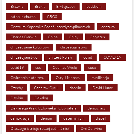
Brazylia
Brexit
Brytyjczycy
buddyzm
catholic church
CBOS
Centrum Kopernika Badań Interdyscyplinarnych
cenzura
Charles Darwin
China
Chiny
Chrystus
chrześcijanie kulturowi
chrześcijaństwo
chrześcjiaństwo
chrzest Polski
covid
COVID 19
covid19
cud
Cud nad Wisłą
cuda
Ćwiczenia z ateizmu
Cyryl i Metody
cywilizacja
Czechy
Czesław Cyrul
darwin
David Hume
Dawkin
Dekalog
Deklaracja Praw Człowieka i Obywatela
democracy
demokracja
demon
determinizm
diabeł
Dlaczego istnieje raczej coś niż nic?
Dni Darwina