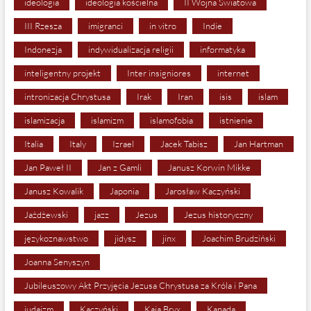
ideologia
ideologia kościelna
II Wojna Światowa
III Rzesza
imigranci
in vitro
Indie
Indonezja
indywidualizacja religii
informatyka
inteligentny projekt
Inter insigniores
internet
intronizacja Chrystusa
Irak
Iran
isis
islam
islamizacja
islamizm
islamofobia
istnienie
Italia
Italy
Izrael
Jacek Tabisz
Jan Hartman
Jan Paweł II
Jan z Gamli
Janusz Korwin Mikke
Janusz Kowalik
Japonia
Jarosław Kaczyński
Jażdżewski
jazz
Jezus
Jezus historyczny
językoznawstwo
jidysz
jinx
Joachim Brudziński
Joanna Senyszyn
Jubileuszowy Akt Przyjęcia Jezusa Chrystusa za Króla i Pana
judaizm
Kaczyński
Kaja Bryx
Kanada