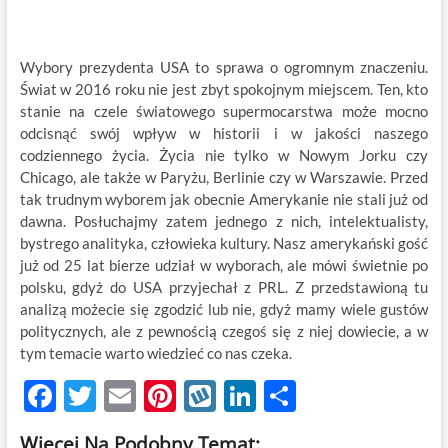
Wybory prezydenta USA to sprawa o ogromnym znaczeniu.
Świat w 2016 roku nie jest zbyt spokojnym miejscem. Ten, kto
stanie na czele światowego supermocarstwa może mocno
odcisnąć swój wpływ w historii i w jakości naszego
codziennego życia. Życia nie tylko w Nowym Jorku czy
Chicago, ale także w Paryżu, Berlinie czy w Warszawie. Przed
tak trudnym wyborem jak obecnie Amerykanie nie stali już od
dawna. Posłuchajmy zatem jednego z nich, intelektualisty,
bystrego analityka, człowieka kultury. Nasz amerykański gość
już od 25 lat bierze udział w wyborach, ale mówi świetnie po
polsku, gdyż do USA przyjechał z PRL. Z przedstawioną tu
analizą możecie się zgodzić lub nie, gdyż mamy wiele gustów
politycznych, ale z pewnością czegoś się z niej dowiecie, a w
tym temacie warto wiedzieć co nas czeka.
F
T
E
Pi
W
Li
S
ac
w
m
nt
y
n
h
Więcej Na Podobny Temat: