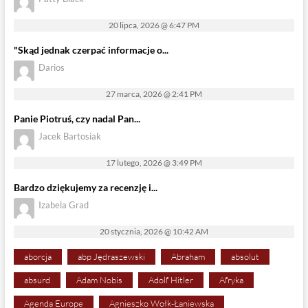
20 lipca, 2026 @ 6:47 PM
"Skąd jednak czerpać informacje o...
Darios
27 marca, 2026 @ 2:41 PM
Panie Piotruś, czy nadal Pan...
Jacek Bartosiak
17 lutego, 2026 @ 3:49 PM
Bardzo dziękujemy za recenzję i...
Izabela Grad
20 stycznia, 2026 @ 10:42 AM
aborcja
abp Jędraszewski
Abraham
absolut
absurd
Adam Nobis
Adolf Hitler
Afryka
Agenda Europe
Agnieszko Wołk-Łaniewska