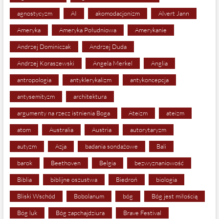
agnostycyzm
AI
akomodacjonizm
Alvert Jann
Ameryka
Ameryka Południowa
Amerykanie
Andrzej Dominiczak
Andrzej Duda
Andrzej Koraszewski
Angela Merkel
Anglia
antropologia
antyklerykalizm
antykoncepcja
antysemityzm
architektura
argumenty na rzecz istnienia Boga
Ateizm
ateizm
atom
Australia
Austria
autorytaryzm
autyzm
Azja
badania sondażowe
Bali
barok
Beethoven
Belgia
bezwyznaniowość
Biblia
biblijne oszustwa
Biedroń
biologia
Bliski Wschód
Bobolanum
bóg
Bóg jest miłością
Bóg luk
Bóg zapchajdziura
Brave Festival