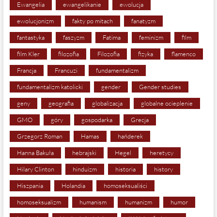
Ewangelia
ewangelikanie
ewolucja
ewolucjonizm
fakty po mitach
fanatyzm
fantastyka
faszyzm
Fatima
feminizm
film
film Kler
filozofia
Filozofia
fizyka
flamenco
Francja
Francuzi
fundamentalizm
fundamentalizm katolicki
gender
Gender studies
geny
geografia
globalizacja
globalne ocieplenie
GMO
góry
gospodarka
Grecja
Grzegorz Roman
Hamas
hańderek
Hanna Bakuła
hebrajski
Hegel
heretycy
Hilary Clinton
hinduizm
historia
history
Hiszpania
Holandia
homoseksualiści
homoseksualizm
humanism
humanizm
humor