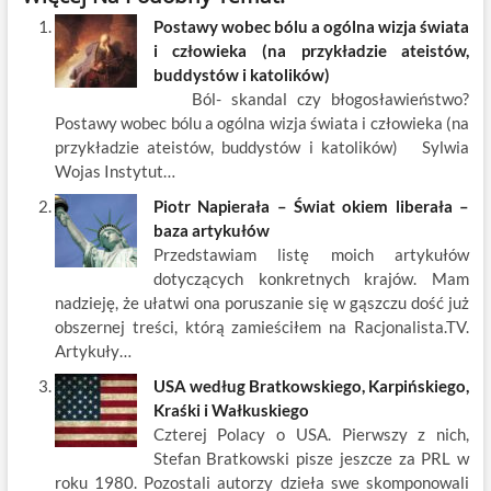
e
itt
ail
er
k
k
ar
Postawy wobec bólu a ogólna wizja świata
b
er
es
o
e
e
i człowieka (na przykładzie ateistów,
o
t
p
dI
buddystów i katolików)
Ból- skandal czy błogosławieństwo?
o
n
Postawy wobec bólu a ogólna wizja świata i człowieka (na
k
przykładzie ateistów, buddystów i katolików) Sylwia
Wojas Instytut…
Piotr Napierała – Świat okiem liberała –
baza artykułów
Przedstawiam listę moich artykułów
dotyczących konkretnych krajów. Mam
nadzieję, że ułatwi ona poruszanie się w gąszczu dość już
obszernej treści, którą zamieściłem na Racjonalista.TV.
Artykuły…
USA według Bratkowskiego, Karpińskiego,
Kraśki i Wałkuskiego
Czterej Polacy o USA. Pierwszy z nich,
Stefan Bratkowski pisze jeszcze za PRL w
roku 1980. Pozostali autorzy dzieła swe skomponowali