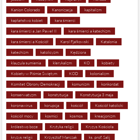
Kanion Colorado
Kanonizacja
kapitalizm
kapłaństwo kobiet
kara śmierci
kara śmierci a Jan Paweł II
kara śmierci a katechizm
kara śmierci a Kościół
Karol Fjałkowski
Katalonia
katechizm
katolicyzm
Kędziora
klauzula sumienia
klerykalizm
KO
kobiety
Kobiety w Piśmie Świętym
KOD
kolonializm
Komitet Obrony Demokracji
komunizm
konkordat
konserwatyzm
konstytucja
Konstytucja 3 maja
koronawirus
korupcja
kościół
Kościół katolicki
kościół mocy
kosmici
kosmos
kreacjonizm
królestwo boze
Krytyka religii
Kryzys Kościoła
kryzys religii
Krzysztof Marczak
ks. prof. Salij