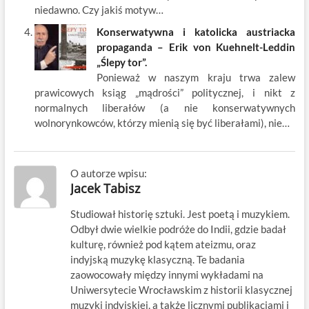
niedawno. Czy jakiś motyw…
Konserwatywna i katolicka austriacka
propaganda – Erik von Kuehnelt-Leddin
„Ślepy tor”.
Ponieważ w naszym kraju trwa zalew
prawicowych ksiąg „mądrości” politycznej, i nikt z
normalnych liberałów (a nie konserwatywnych
wolnorynkowców, którzy mienią się być liberałami), nie…
O autorze wpisu:
Jacek Tabisz
Studiował historię sztuki. Jest poetą i muzykiem.
Odbył dwie wielkie podróże do Indii, gdzie badał
kulturę, również pod kątem ateizmu, oraz
indyjską muzykę klasyczną. Te badania
zaowocowały między innymi wykładami na
Uniwersytecie Wrocławskim z historii klasycznej
muzyki indyjskiej, a także licznymi publikacjami i