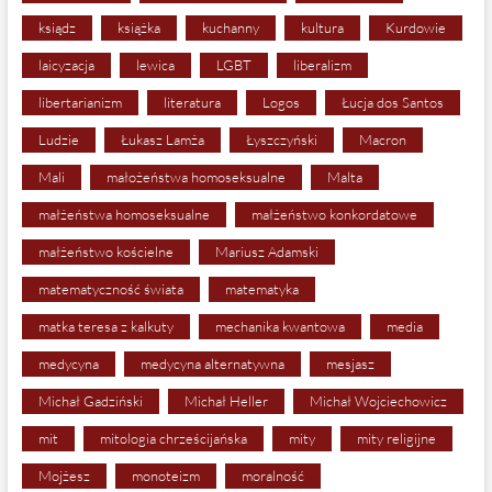
ksiądz
książka
kuchanny
kultura
Kurdowie
laicyzacja
lewica
LGBT
liberalizm
libertarianizm
literatura
Logos
Łucja dos Santos
Ludzie
Łukasz Lamża
Łyszczyński
Macron
Mali
małożeństwa homoseksualne
Malta
małżeństwa homoseksualne
małżeństwo konkordatowe
małżeństwo kościelne
Mariusz Adamski
matematyczność świata
matematyka
matka teresa z kalkuty
mechanika kwantowa
media
medycyna
medycyna alternatywna
mesjasz
Michał Gadziński
Michał Heller
Michał Wojciechowicz
mit
mitologia chrześcijańska
mity
mity religijne
Mojżesz
monoteizm
moralność