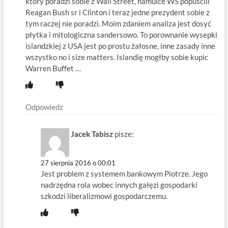
który poradzi sobie z Wall Street, hamulce WS popuścili
Reagan Bush sr i Clinton i teraz jedne prezydent sobie z
tym raczej nie poradzi. Moim zdaniem analiza jest dosyć
płytka i mitologiczna sandersowo. To porownanie wysepki
islandzkiej z USA jest po prostu żałosne, inne zasady inne
wszystko no i size matters. Islandię mogłby sobie kupic
Warren Buffet …
Odpowiedz
Jacek Tabisz
pisze:
27 sierpnia 2016 o 00:01
Jest problem z systemem bankowym Piotrze. Jego
nadrzędna rola wobec innych gałęzi gospodarki
szkodzi liberalizmowi gospodarczemu.