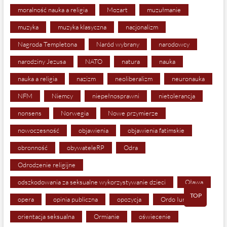
moralność nauka a religia
Mozart
muzułmanie
muzyka
muzyka klasyczna
nacjonalizm
Nagroda Templetona
Naród wybrany
narodowcy
narodziny Jezusa
NATO
natura
nauka
nauka a religia
nazizm
neoliberalizm
neuronauka
NFM
Niemcy
niepełnosprawni
nietolerancja
nonsens
Norwegia
Nowe przymierze
nowoczesność
objawienia
objawienia fatimskie
obronność
obywateleRP
Odra
Odrodzenie religijne
odszkodowania za seksualne wykorzystywanie dzieci
Oława
TOP
opera
opinia publiczna
opozycja
Ordo Iuris
orientacja seksualna
Ormianie
oświecenie