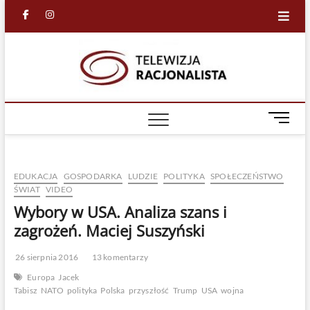
Skip
facebook
in
to
content
Racjona
RACJONALNA
TELEWIZJA
TV
M
e
n
u
EDUKACJA
GOSPODARKA
LUDZIE
POLITYKA
SPOŁECZEŃSTWO
B
ŚWIAT
VIDEO
u
Wybory w USA. Analiza szans i
t
t
zagrożeń. Maciej Suszyński
o
n
26 sierpnia 2016
13 komentarzy
Europa
Jacek
Tabisz
NATO
polityka
Polska
przyszłość
Trump
USA
wojna