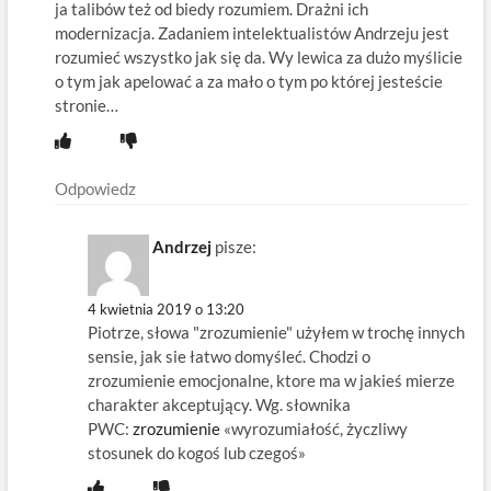
ja talibów też od biedy rozumiem. Drażni ich
modernizacja. Zadaniem intelektualistów Andrzeju jest
rozumieć wszystko jak się da. Wy lewica za dużo myślicie
o tym jak apelować a za mało o tym po której jesteście
stronie…
Odpowiedz
Andrzej
pisze:
4 kwietnia 2019 o 13:20
Piotrze, słowa "zrozumienie" użyłem w trochę innych
sensie, jak sie łatwo domyśleć. Chodzi o
zrozumienie emocjonalne, ktore ma w jakieś mierze
charakter akceptujący. Wg. słownika
PWC:
zrozumienie
«wyrozumiałość, życzliwy
stosunek do kogoś lub czegoś»