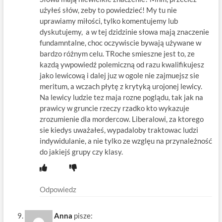
użyłeś słów, zeby to powiedzieć! My tu nie
uprawiamy miłości, tylko komentujemy lub
dyskutujemy, a w tej dzidzinie słowa mają znaczenie
fundamntalne, choc oczywiscie bywają używane w
bardzo różnym celu. TRoche smieszne jest to, ze
kazdą ywpowiedź polemiczną od razu kwalifikujesz
jako lewicową i dalej juz w ogole nie zajmuejsz sie
meritum, a wczach płytę z krytyką urojonej lewicy.
Na lewicy ludzie tez maja rozne poglądu, tak jak na
prawicy w gruncie rzeczy rzadko kto wykazuje
zrozumienie dla mordercow. Liberalowi, za ktorego
sie kiedys uważałeś, wypadaloby traktowac ludzi
indywidulanie, a nie tylko ze wzglęu na przynależność
do jakiejś grupy czy klasy.
Odpowiedz
Anna
pisze: