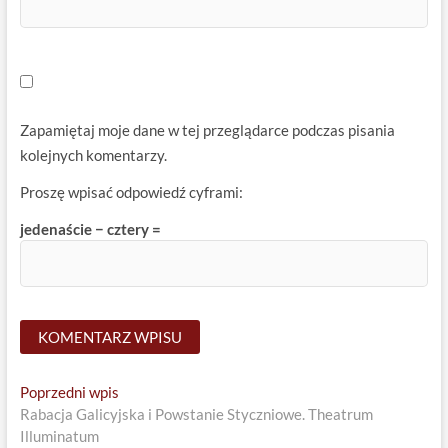
Zapamiętaj moje dane w tej przeglądarce podczas pisania
kolejnych komentarzy.
Proszę wpisać odpowiedź cyframi:
jedenaście − cztery =
Nawigacja
Previous
Poprzedni wpis
post:
Rabacja Galicyjska i Powstanie Styczniowe. Theatrum
wpisu
Illuminatum