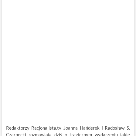
Redaktorzy Racjonalista.tv Joanna Hańderek i Radosław S.
Czarnecki rozmawiają dziś o tragicznym wydarzeniu jakie