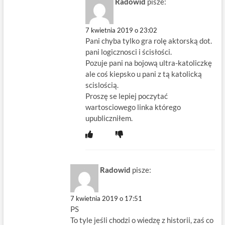
Radowid
pisze:
7 kwietnia 2019 o 23:02
Pani chyba tylko gra rolę aktorską dot.
pani logicznosci i ścisłości.
Pozuje pani na bojową ultra-katoliczkę
ale coś kiepsko u pani z tą katolicką
scislością.
Proszę se lepiej poczytać
wartosciowego linka którego
upubliczniłem.
Radowid
pisze:
7 kwietnia 2019 o 17:51
PS
To tyle jeśli chodzi o wiedzę z historii, zaś co