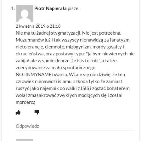
Piotr Napierała
pisze:
2 kwietnia 2019 o 21:18
Nie ma tu żadnej stygmatyzacji. Nie jest potrzebna.
Muzułmanów już i tak wszyscy nienawidzą za fanatyzm,
nietolerancję, ciemnotę, mizogynizm, mordy, gwałty i
okrucieństwa, oraz postawy typu: "ja bym niewiernych nie
zabijał ale w sumie dobrze, że isis to robi", a także
zdecydowanie za mało spontanicznego
NOTINMYNAME'owania. Wcale się nie dziwię, że ten
człowiek nienawidzi islamu, szkoda tylko że zamiast
ruszyć jako najemnik do walki z ISIS i zostać bohaterem,
wolał zmasakrować zwykłych modlących się i został
mordercą
Odpowiedz