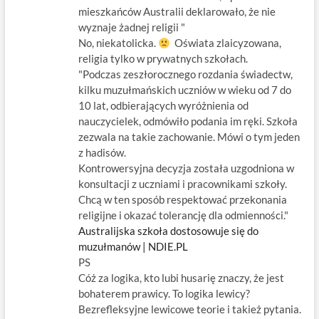
mieszkańców Australii deklarowało, że nie
wyznaje żadnej religii "
No, niekatolicka.
Oświata zlaicyzowana,
religia tylko w prywatnych szkołach.
"Podczas zeszłorocznego rozdania świadectw,
kilku muzułmańskich uczniów w wieku od 7 do
10 lat, odbierających wyróżnienia od
nauczycielek, odmówiło podania im ręki. Szkoła
zezwala na takie zachowanie. Mówi o tym jeden
z hadisów.
Kontrowersyjna decyzja została uzgodniona w
konsultacji z uczniami i pracownikami szkoły.
Chcą w ten sposób respektować przekonania
religijne i okazać tolerancję dla odmienności."
Australijska szkoła dostosowuje się do
muzułmanów | NDIE.PL
PS
Cóż za logika, kto lubi husarię znaczy, że jest
bohaterem prawicy. To logika lewicy?
Bezrefleksyjne lewicowe teorie i takież pytania.