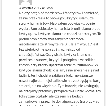
3 kwietnia 2019 o 09:58
Należy potępiać morderców i fanatyków i pamiętać,
że nie przekreśla to obowiązku krytyki islamu ze
strony humanistów. Napisałem obowiązku, bo nie
wyobrażam sobie, aby humanista bronił islamu przed
krytyką. I w krytyce islamu nie chodzi o terroryzm. To
promil problemów związanych z przemocą i
nietolerancją ze strony tej religii. Islam w 2019 jest
też wielokrotnie gorszy i groźniejszy od
chrześcijaństwa. Oczywiście krytyka islamu nie
przekreśla surowej krytyki i potępienia wszelkich
zbrodniarzy którzy upatrzyli sobie muzułmanów. W
krytyce islamu chodzi o islam, a nie znęcanie się nad
ludźmi. Jeśli chodzi o zabijanie ludzi, uważam, że
nawet najbrutalniejsi talibowie nie zasługują na karę
śmierci, ale na więzienie. Tym bardziej nie zasługują
na przejawy przemocy przypadkowi ludzie wyznający
toksyczne poglądy, ale czasem nie będący
zainspirowani przez nie do najgorszego (na przykład