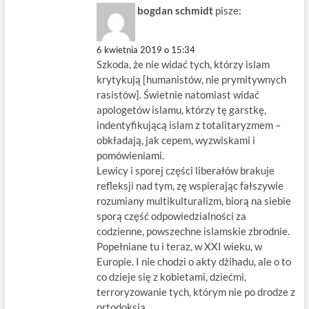
bogdan schmidt
pisze:
6 kwietnia 2019 o 15:34
Szkoda, że nie widać tych, którzy islam
krytykują [humanistów, nie prymitywnych
rasistów]. Świetnie natomiast widać
apologetów islamu, którzy tę garstkę,
indentyfikującą islam z totalitaryzmem –
obkładają, jak cepem, wyzwiskami i
pomówieniami.
Lewicy i sporej części liberałów brakuje
refleksji nad tym, zę wspierając fałszywie
rozumiany multikulturalizm, biorą na siebie
sporą część odpowiedzialności za
codzienne, powszechne islamskie zbrodnie.
Popełniane tu i teraz, w XXI wieku, w
Europie. I nie chodzi o akty dżihadu, ale o to
co dzieje się z kobietami, dziećmi,
terroryzowanie tych, którym nie po drodze z
ortodoksją.