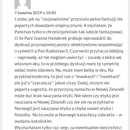
7 kwietnia 2019 o 10:40
I znów, jak na "racjonalistów" przystało pełno fantazji nie
popartych dowodami empirycznymi. A myślałam, że
Państwo tylko o chrześcijaństwie tak lubicie fantazjować.
O ile Pani Joanna Hańderek próbuje wprowadzić do
dyskusji przynajmniej pozory obiektywizmu wspominająć
o symetrii a Pan Radosław S. Czarnecki przytacza biblijną
– naprawdę, aż nie mogłam uwierzyć – zasadę o belce we
własnym oku, to w przebiegu dyskusji mało tę symetrię
widać moim zdaniem. No, może mam belkę w oku. Na
przykład konkrety, to jest coś o "lewakach" i "insektach"
ale już o "szarańczy" jakoś cisza. Dalej, niczym nie
poparta sugestia, że przyczyną zamachu w Nowej Zelandii
może być brak nauczania etyki. Nie wiem czy etyka jest
nauczana w Nowej Zelandii czy nie ale na przykład w
Norwegii jest nauczana etyka a chyba nawet etyka i
filozofia. No to może w Norwegii katechezy zabrakło – w
wydaniu katolickim.
Wysłuchałam tylko raz, więc za ewentualnie nieścisłości