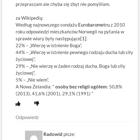
przepraszam ale chyba się zbyt nie pomyliłam.
za Wikipedią:
Według najnowszego sondażu
Eurobarometru
z 2010
roku odpowiedzi mieszkańców Norwegii na pytania w
sprawie wiary były następujące
[1]
:
22% – „Wierzę w istnienie Boga”,
44% – „Wierzę w istnienie pewnego rodzaju ducha lub siły
życiowej”,
29% – „Nie wierzę w żaden rodzaj ducha, Boga lub siły
życiowej”,
5% – „Nie wiem”.
A Nowa Zelandia: "
osoby bez religii ogółem
: 50,8%
(2013), 41,6% (2001), 29,1% (1991) "
Odpowiedz
Radowid
pisze: