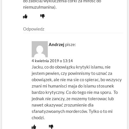
do zabicia/wykluczenia córki za miłość do
niemuzułmanina).
Odpowiedz
Andrzej
pisze:
4 kwietnia 2019 o 13:14
Jacku, co do obowiązku krytyki islamu, nie
jestem pewien, czy powinnismy to uznać za
obowiązek, ale nie ma sie co spierac, bo wszyscy
znani mi humanisci maja do islamu stosunek
bardzo krytyczny. Co do tego nie ma sporu. To
jednak nie zanczy, ze mozemy tolerowac lub
nawet okazywać zrozumienie dla
sfanatyzwoanych morderców. Tylko o to mi
chodzi.