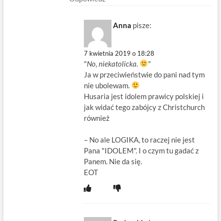
Anna
pisze:
7 kwietnia 2019 o 18:28
"
No, niekatolicka.
"
Ja w przeciwieństwie do pani nad tym
nie ubolewam.
Husaria jest idolem prawicy polskiej i
jak widać tego zabójcy z Christchurch
również
– No ale LOGIKA, to raczej nie jest
Pana "IDOLEM". I o czym tu gadać z
Panem. Nie da się.
EOT