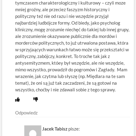
tymczasem charakterologiczny i kulturowy – czyli moze
mniej groźny, ale przeciez faszyzm historyczny i
polityczny też nie od razu i nie wszędzie przyjął
najbardziej ludbójcze formy. Od biedy, jako psycholog
kliniczny, mogę zrozumie niechęć do takiej lub innej grupy,
ale zrozumienie okazywane publicznie dla mordów i
morderców politycznych, to już utrwalona postawa, która
w sprzyjaących warunkach łatwo może się przekształci w
polityczny, zabójczy, konkret. To troche tak jak z
antysemityzmem, któey był wszędzie, ale nie wszędzie,
mimo wszystko, prowadził do pogromów i Zagłady. Mam
wrazenie, jak czytma lub słyszę (np. Międlara na te sam
temat), że oni są już tak zaczadzeni, że są gotowi na
wszystko, choćby i nie zdawali sobie z tego sprawy.
Odpowiedz
Jacek Tabisz
pisze: