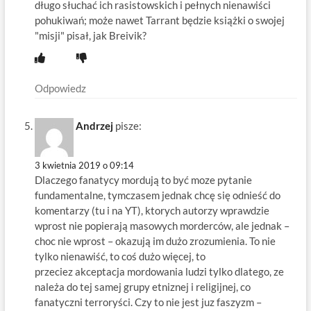
długo słuchać ich rasistowskich i pełnych nienawiści
pohukiwań; może nawet Tarrant będzie książki o swojej
"misji" pisał, jak Breivik?
Odpowiedz
Andrzej
pisze:
3 kwietnia 2019 o 09:14
Dlaczego fanatycy mordują to być moze pytanie
fundamentalne, tymczasem jednak chcę się odnieść do
komentarzy (tu i na YT), ktorych autorzy wprawdzie
wprost nie popierają masowych morderców, ale jednak –
choc nie wprost – okazują im dużo zrozumienia. To nie
tylko nienawiść, to coś dużo więcej, to
przeciez akceptacja mordowania ludzi tylko dlatego, ze
należa do tej samej grupy etniznej i religijnej, co
fanatyczni terroryści. Czy to nie jest juz faszyzm –