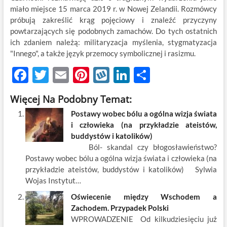
miało miejsce 15 marca 2019 r. w Nowej Zelandii. Rozmówcy
próbują zakreślić krąg pojęciowy i znaleźć przyczyny
powtarzających się podobnych zamachów. Do tych ostatnich
ich zdaniem należą: militaryzacja myślenia, stygmatyzacja
"Innego", a także język przemocy symbolicznej i rasizmu.
F
T
E
Pi
W
Li
S
ac
w
m
nt
y
n
h
Więcej Na Podobny Temat:
e
itt
ail
er
k
k
ar
Postawy wobec bólu a ogólna wizja świata
b
er
es
o
e
e
i człowieka (na przykładzie ateistów,
o
t
p
dI
buddystów i katolików)
Ból- skandal czy błogosławieństwo?
o
n
Postawy wobec bólu a ogólna wizja świata i człowieka (na
k
przykładzie ateistów, buddystów i katolików) Sylwia
Wojas Instytut…
Oświecenie między Wschodem a
Zachodem. Przypadek Polski
WPROWADZENIE Od kilkudziesięciu już