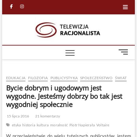
Skip
facebook
in
to
content
Racjona
RACJONALNA
TELEWIZJA
TV
M
e
n
u
EDUKACJA
FILOZOFIA
PUBLICYSTYKA
SPOŁECZEŃSTWO
ŚWIAT
B
u
Bycie dobrym i ugodowym jest
t
wygodne. Jesteśmy dobrzy bo tak jest
t
wygodniej społecznie
o
n
15 lipca 2016
21 komentarzy
etyka
historia
kultura
moralność
Piotr Napierała
Voltaire
W przeciwieństwie do wielu tutejszych publicystów, jestem