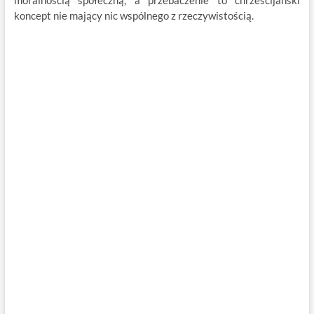
moralnością społeczną, a przebaczenie to chrześcijański
koncept nie mający nic wspólnego z rzeczywistością.