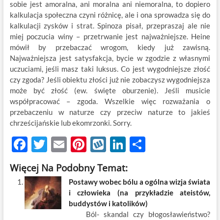
sobie jest amoralna, ani moralna ani niemoralna, to dopiero
kalkulacja społeczna czyni różnicę, ale i ona sprowadza się do
kalkulacji zysków i strat. Spinoza pisał, przepraszaj ale nie
miej poczucia winy – przetrwanie jest najważniejsze. Heine
mówił by przebaczać wrogom, kiedy już zawisną.
Najważniejsza jest satysfakcja, bycie w zgodzie z własnymi
uczuciami, jeśli masz taki luksus. Co jest wygodniejsze złość
czy zgoda? Jeśli obiektu złości już nie zobaczysz wygodniejsza
może być złość (ew. święte oburzenie). Jeśli musicie
współpracować – zgoda. Wszelkie więc rozważania o
przebaczeniu w naturze czy przeciw naturze to jakieś
chrześcijańskie lub ekomrzonki. Sorry.
F
T
E
Pi
W
Li
S
ac
w
m
nt
y
n
h
Więcej Na Podobny Temat:
e
itt
ail
er
k
k
ar
Postawy wobec bólu a ogólna wizja świata
b
er
es
o
e
e
i człowieka (na przykładzie ateistów,
o
t
p
dI
buddystów i katolików)
Ból- skandal czy błogosławieństwo?