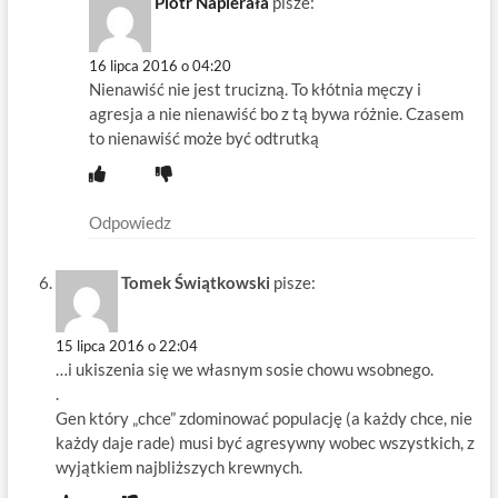
Piotr Napierała
pisze:
16 lipca 2016 o 04:20
Nienawiść nie jest trucizną. To kłótnia męczy i
agresja a nie nienawiść bo z tą bywa różnie. Czasem
to nienawiść może być odtrutką
Odpowiedz
Tomek Świątkowski
pisze:
15 lipca 2016 o 22:04
…i ukiszenia się we własnym sosie chowu wsobnego.
.
Gen który „chce” zdominować populację (a każdy chce, nie
każdy daje rade) musi być agresywny wobec wszystkich, z
wyjątkiem najbliższych krewnych.