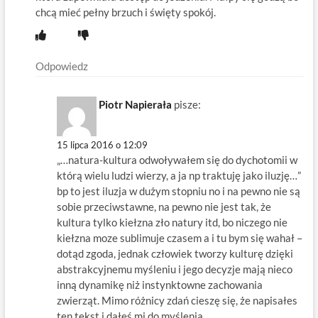
chcą mieć pełny brzuch i święty spokój.
Odpowiedz
Piotr Napierała
pisze:
15 lipca 2016 o 12:09
„…natura-kultura odwoływałem się do dychotomii w
którą wielu ludzi wierzy, a ja np traktuję jako iluzję…”
bp to jest iluzja w dużym stopniu no i na pewno nie są
sobie przeciwstawne, na pewno nie jest tak, że
kultura tylko kiełzna zło natury itd, bo niczego nie
kiełzna moze sublimuje czasem a i tu bym się wahał –
dotąd zgoda, jednak człowiek tworzy kulturę dzięki
abstrakcyjnemu myśleniu i jego decyzje mają nieco
inną dynamikę niż instynktowne zachowania
zwierząt. Mimo różnicy zdań cieszę się, że napisałes
ten tekst i dałeś mi do myślenia.