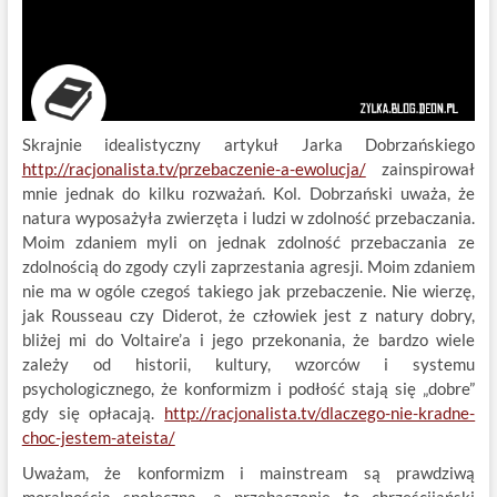
Skrajnie idealistyczny artykuł Jarka Dobrzańskiego
http://racjonalista.tv/przebaczenie-a-ewolucja/
zainspirował
mnie jednak do kilku rozważań. Kol. Dobrzański uważa, że
natura wyposażyła zwierzęta i ludzi w zdolność przebaczania.
Moim zdaniem myli on jednak zdolność przebaczania ze
zdolnością do zgody czyli zaprzestania agresji. Moim zdaniem
nie ma w ogóle czegoś takiego jak przebaczenie. Nie wierzę,
jak Rousseau czy Diderot, że człowiek jest z natury dobry,
bliżej mi do Voltaire’a i jego przekonania, że bardzo wiele
zależy od historii, kultury, wzorców i systemu
psychologicznego, że konformizm i podłość stają się „dobre”
gdy się opłacają.
http://racjonalista.tv/dlaczego-nie-kradne-
choc-jestem-ateista/
Uważam, że konformizm i mainstream są prawdziwą