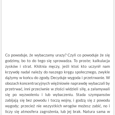
Co powoduje, że wybaczamy urazy? Czyli co powoduje że się
godzimy, bo to do tego się sprowadza. To proste; kalkulacja
zysków i strat. Kłótnia męczy, jeśli ktoś kto uczynił nam
krzywdę nadal należy do naszego kręgu społecznego, zwykle
dążymy w końcu do zgody. Decyduje wygoda i przetrwanie. W
obozach koncentracyjnych więźniowie naprawdę wybaczali by
przetrwać, inni przeciwnie w złości widzieli siłę, a załamywali
się po wyzwoleniu i lub wybaczeniu. Stada szympansów
zabijają się bez powodu i toczą wojny, i godzą się z powodu
wygody; przecież nie wszystkich wrogów możesz zabić, no i
liczy się atmosfera zagrożenia, lub jej brak. Natura sama w