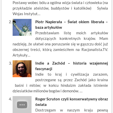
o
n
Postawy wobec bólu a ogólna wizja świata i człowieka (na
k
przykładzie ateistów, buddystów i katolików) Sylwia
Wojas Instytut…
Piotr Napierała – Świat okiem liberała –
baza artykułów
Przedstawiam listę moich artykułów
dotyczących konkretnych krajów. Mam
nadzieję, że ułatwi ona poruszanie się w gąszczu dość już
obszernej treści, którą zamieściłem na Racjonalista.TV.
Artykuły…
Indie a Zachód – historia wzajemnej
fascynacji
Indie to kraj i cywilizacja zarazem,
postrzegane są przez Zachód jako kraina
baśni i mitów; w końcu hinduizm zakłada istnienie
dziesiatków milionów bogów i demonów. …
Roger Scruton czyli konserwatywny obraz
świata
Dostrzegam w naszym kraju pewną