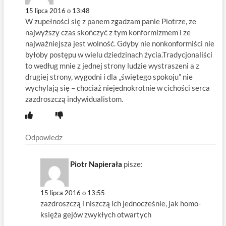
15 lipca 2016 o 13:48
W zupełności się z panem zgadzam panie Piotrze, ze
najwyższy czas skończyć z tym konformizmem i ze
najważniejsza jest wolność. Gdyby nie nonkonformiści nie
byłoby postępu w wielu dziedzinach życia.Tradycjonaliści
to według mnie z jednej strony ludzie wystraszeni a z
drugiej strony, wygodni i dla „świętego spokoju” nie
wychylają się – chociaż niejednokrotnie w cichości serca
zazdroszczą indywidualistom.
Odpowiedz
Piotr Napierała
pisze:
15 lipca 2016 o 13:55
zazdroszczą i niszczą ich jednocześnie, jak homo-
księża gejów zwykłych otwartych