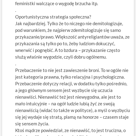
feministki walczące o wygodę brzucha itp.
.
Oportunistyczna strategia społeczna?
Jak najbardziej. Tylko że to niczego nie demitologizuje,
pod warunkiem, że najpierw zdemitologizuje się samo
przykazanie/prawo. Większość antyreligiantów uważa, ze
przykazania są tylko po to, żeby ludziom dokuczyć,
wnerwić i pognębić. A to bzdura – przykazanie często
służą właśnie wygodzie, czyli dobru ogólnemu.
.
Przebaczenie to nie jest zawieszenie broni. To w ogóle nie
jest kategoria prawna, tylko relacyjna i psychologiczna.
Przebaczenie dotyczy relacji, w dodatku tylko pośrednio,
a jego głównym sensem jest wyzbycie się uczucia
nienawiści. Nienawiść też jest niewygodna, ale jest to
mało intuicyjnie – na ogół ludzie lubią żyć ze swoją
nienawiścią (widać to także w polityce), a myśl o wyzbyciu
się jej wydaje się stratą, plamą na honorze – czasem staje
się sensem życia.
Ktoś mądrze powiedział, ze nienawiść, to jest trucizna, o