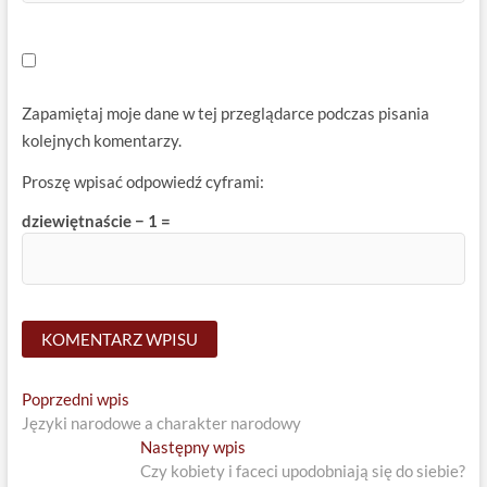
Zapamiętaj moje dane w tej przeglądarce podczas pisania
kolejnych komentarzy.
Proszę wpisać odpowiedź cyframi:
dziewiętnaście − 1 =
Nawigacja
Previous
Poprzedni wpis
post:
Języki narodowe a charakter narodowy
wpisu
Next
Następny wpis
post:
Czy kobiety i faceci upodobniają się do siebie?