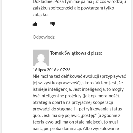
Dokladnie. Poza tym małpa ma już coś w rodzaju
zalążku społeczności ale powtarzam tylko
zalążku.
Odpowiedz
Tomek Świątkowski
pisze:
16 lipca 2016 o 07:26
Nie można też deifikować ewolucji (przypisywać
jej wszystkosprawczość), skoro faktem jest, że
istnieje inteligencja. Jest inteligencja, to mogły
być inteligentne projekty (jak np. moralność).
Strategia oparta na przyjaznej kooperacji
prowadzi do stagnacji – petryfikowania status
quo. Jeśli ma się pojawić „postęp” (a zgodnie z
teorią ewolucji ma on stale miejsce), to musi
nastąpić próba dominacji. Albo wyizolowanie