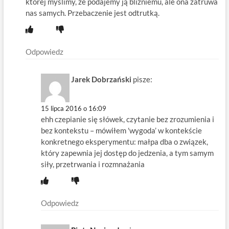
której myślimy, że podajemy ją bliźniemu, ale ona zatruwa
nas samych. Przebaczenie jest odtrutką.
Odpowiedz
Jarek Dobrzański
pisze:
15 lipca 2016 o 16:09
ehh czepianie się słówek, czytanie bez zrozumienia i
bez kontekstu – mówiłem 'wygoda’ w kontekście
konkretnego eksperymentu: małpa dba o związek,
który zapewnia jej dostęp do jedzenia, a tym samym
siły, przetrwania i rozmnażania
Odpowiedz