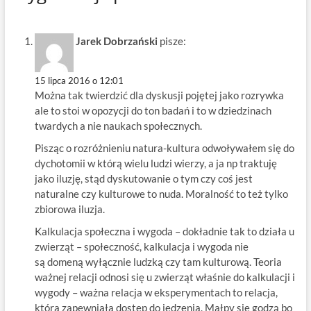
Jarek Dobrzański
pisze:
15 lipca 2016 o 12:01
Można tak twierdzić dla dyskusji pojętej jako rozrywka
ale to stoi w opozycji do ton badań i to w dziedzinach
twardych a nie naukach społecznych.
Pisząc o rozróżnieniu natura-kultura odwoływałem się do
dychotomii w którą wielu ludzi wierzy, a ja np traktuję
jako iluzję, stąd dyskutowanie o tym czy coś jest
naturalne czy kulturowe to nuda. Moralność to też tylko
zbiorowa iluzja.
Kalkulacja społeczna i wygoda – dokładnie tak to działa u
zwierząt – społeczność, kalkulacja i wygoda nie
są domeną wyłącznie ludzką czy tam kulturową. Teoria
ważnej relacji odnosi się u zwierząt właśnie do kalkulacji i
wygody – ważna relacja w eksperymentach to relacja,
która zapewniała dostęp do jedzenia. Małpy się godzą bo