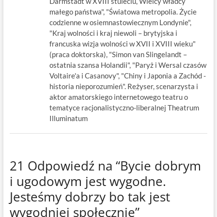
Darmstadt w XVIII stuleciu, Wielcy władcy
małego państwa", "Światowa metropolia. Życie
codzienne w osiemnastowiecznym Londynie",
"Kraj wolności i kraj niewoli – brytyjska i
francuska wizja wolności w XVII i XVIII wieku"
(praca doktorska), "Simon van Slingelandt –
ostatnia szansa Holandii", "Paryż i Wersal czasów
Voltaire'a i Casanovy", "Chiny i Japonia a Zachód -
historia nieporozumień". Reżyser, scenarzysta i
aktor amatorskiego internetowego teatru o
tematyce racjonalistyczno-liberalnej Theatrum
Illuminatum
21 Odpowiedź na “Bycie dobrym
i ugodowym jest wygodne.
Jesteśmy dobrzy bo tak jest
wygodniej społecznie”