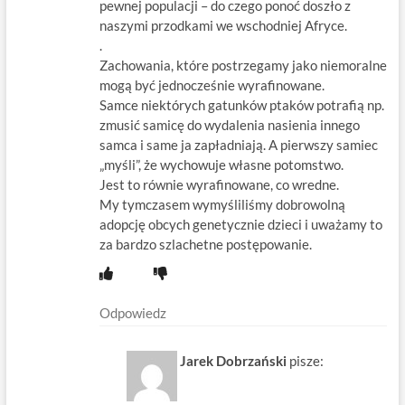
pewnej populacji – do czego ponoć doszło z
naszymi przodkami we wschodniej Afryce.
.
Zachowania, które postrzegamy jako niemoralne
mogą być jednocześnie wyrafinowane.
Samce niektórych gatunków ptaków potrafią np.
zmusić samicę do wydalenia nasienia innego
samca i same ja zapładniają. A pierwszy samiec
„myśli”, że wychowuje własne potomstwo.
Jest to równie wyrafinowane, co wredne.
My tymczasem wymyśliliśmy dobrowolną
adopcję obcych genetycznie dzieci i uważamy to
za bardzo szlachetne postępowanie.
Odpowiedz
Jarek Dobrzański
pisze: