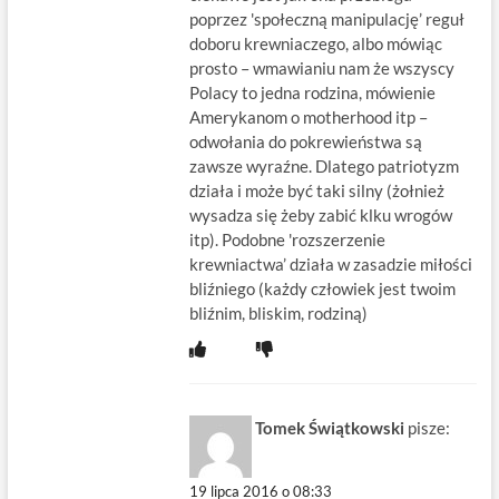
poprzez 'społeczną manipulację’ reguł
doboru krewniaczego, albo mówiąc
prosto – wmawianiu nam że wszyscy
Polacy to jedna rodzina, mówienie
Amerykanom o motherhood itp –
odwołania do pokrewieństwa są
zawsze wyraźne. Dlatego patriotyzm
działa i może być taki silny (żołnież
wysadza się żeby zabić klku wrogów
itp). Podobne 'rozszerzenie
krewniactwa’ działa w zasadzie miłości
bliźniego (każdy człowiek jest twoim
bliźnim, bliskim, rodziną)
Tomek Świątkowski
pisze:
19 lipca 2016 o 08:33