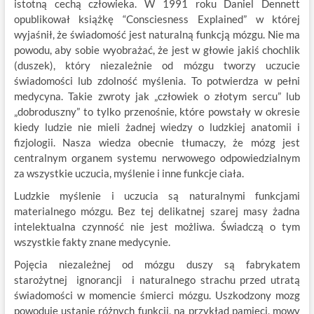
istotną cechą człowieka. W 1991 roku Daniel Dennett
opublikował książkę “Consciesness Explained” w której
wyjaśnił, że świadomość jest naturalną funkcją mózgu. Nie ma
powodu, aby sobie wyobrażać, że jest w głowie jakiś chochlik
(duszek), który niezależnie od mózgu tworzy uczucie
świadomości lub zdolność myślenia. To potwierdza w pełni
medycyna. Takie zwroty jak „człowiek o złotym sercu” lub
„dobroduszny” to tylko przenośnie, które powstały w okresie
kiedy ludzie nie mieli żadnej wiedzy o ludzkiej anatomii i
fizjologii. Nasza wiedza obecnie tłumaczy, że mózg jest
centralnym organem systemu nerwowego odpowiedzialnym
za wszystkie uczucia, myślenie i inne funkcje ciała.
Ludzkie myślenie i uczucia są naturalnymi funkcjami
materialnego mózgu. Bez tej delikatnej szarej masy żadna
intelektualna czynność nie jest możliwa. Świadczą o tym
wszystkie fakty znane medycynie.
Pojęcia niezależnej od mózgu duszy są fabrykatem
starożytnej ignorancji i naturalnego strachu przed utratą
świadomości w momencie śmierci mózgu. Uszkodzony mozg
powoduje ustanie różnych funkcji, na przykład pamięci, mowy