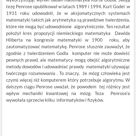
tezę Penrose opublikował w latach 1989 i 1994. Kurt Godel w
1931 roku udowodnił, że w aksjomatycznych systemach
matematyki takich jak arytmetyka są prawdziwe twierdzenia,
które nie mogą być udowodnione algorytmicznie. Ten rezultat
położył kres propozycji niemieckiego matematyka Dawida
Hilberta na kongresie matematyki w 1900 roku, aby
zautomatyzować matematykę. Penrose słusznie zauważył, że
zgodnie z twierdzeniem Godla komputer nie może dowieść
pewnych prawd, ale matematycy mogą obejść algorytmiczne
metody dowodów i udowadniać prawdy matematyki używając
twórczego rozumowania . To znaczy, że mózg człowieka jest
czymś więcej niż komputerem który potrzebuje algorytmu. W
dalszym ciągu Penrose uważał, że powodem tej różnicy jest
wpływ mechaniki kwantowej na mózg. Teza Penrose’a
wywołała sprzeciw kilku informatyków i fizyków.