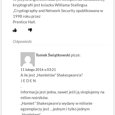
kryptografii jest ksiazka Williama Stallingsa
„Cryptography and Network Security opublikowana w
1998 roku przez
Prentice Hall.
Odpowiedz
Tomek Świątkowski
pisze:
11 lutego 2016 o 03:21
A ile jest „Hamletów” Shakespeare’a?
J E D E N
.
Informacja jest jedna, nawet jeśli ją skopiujemy na
milion nośników.
„Hamlet” Shakespeare’a wydany w milionie
egzemplarzy jest …jednym i tylko jednym
„Hamletem”.