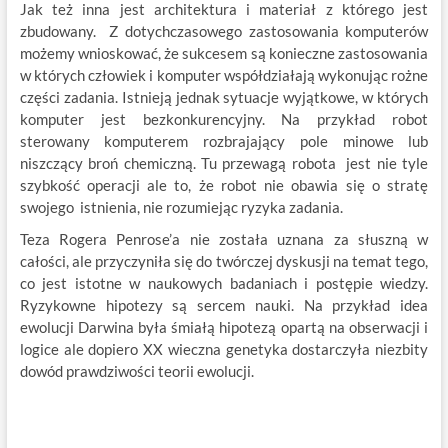
Jak też inna jest architektura i materiał z którego jest
zbudowany. Z dotychczasowego zastosowania komputerów
możemy wnioskować, że sukcesem są konieczne zastosowania
w których człowiek i komputer współdziałają wykonując rożne
części zadania. Istnieją jednak sytuacje wyjątkowe, w których
komputer jest bezkonkurencyjny. Na przykład robot
sterowany komputerem rozbrajający pole minowe lub
niszczący broń chemiczną. Tu przewagą robota jest nie tyle
szybkość operacji ale to, że robot nie obawia się o stratę
swojego istnienia, nie rozumiejąc ryzyka zadania.
Teza Rogera Penrose’a nie została uznana za słuszną w
całości, ale przyczyniła się do twórczej dyskusji na temat tego,
co jest istotne w naukowych badaniach i postępie wiedzy.
Ryzykowne hipotezy są sercem nauki. Na przykład idea
ewolucji Darwina była śmiałą hipotezą opartą na obserwacji i
logice ale dopiero XX wieczna genetyka dostarczyła niezbity
dowód prawdziwości teorii ewolucji.