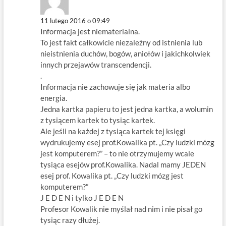
11 lutego 2016 o 09:49
Informacja jest niematerialna.
To jest fakt całkowicie niezależny od istnienia lub
nieistnienia duchów, bogów, aniołów i jakichkolwiek
innych przejawów transcendencji.
.
Informacja nie zachowuje się jak materia albo
energia.
Jedna kartka papieru to jest jedna kartka, a wolumin
z tysiącem kartek to tysiąc kartek.
Ale jeśli na każdej z tysiąca kartek tej księgi
wydrukujemy esej prof.Kowalika pt. „Czy ludzki mózg
jest komputerem?” – to nie otrzymujemy wcale
tysiąca esejów prof.Kowalika. Nadal mamy JEDEN
esej prof. Kowalika pt. „Czy ludzki mózg jest
komputerem?”
J E D E N i tylko J E D E N
Profesor Kowalik nie myślał nad nim i nie pisał go
tysiąc razy dłużej.