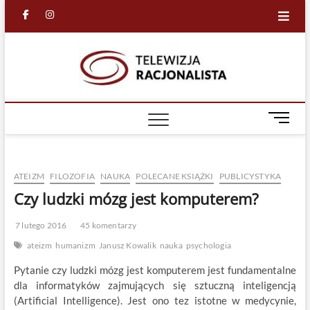
Skip
facebook
in
to
content
Racjona
RACJONALNA
TELEWIZJA
TV
M
e
n
u
ATEIZM
FILOZOFIA
NAUKA
POLECANE KSIĄŻKI
PUBLICYSTYKA
B
u
Czy ludzki mózg jest komputerem?
t
t
7 lutego 2016
45 komentarzy
o
ateizm
humanizm
Janusz Kowalik
nauka
psychologia
n
Pytanie czy ludzki mózg jest komputerem jest fundamentalne
dla informatyków zajmujących się sztuczną inteligencją
(Artificial Intelligence). Jest ono tez istotne w medycynie,