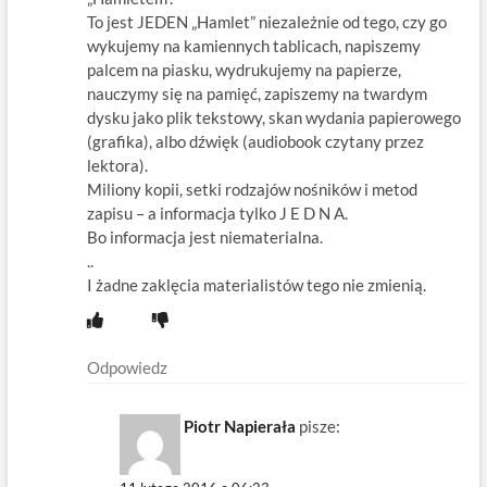
To jest JEDEN „Hamlet” niezależnie od tego, czy go
wykujemy na kamiennych tablicach, napiszemy
palcem na piasku, wydrukujemy na papierze,
nauczymy się na pamięć, zapiszemy na twardym
dysku jako plik tekstowy, skan wydania papierowego
(grafika), albo dźwięk (audiobook czytany przez
lektora).
Miliony kopii, setki rodzajów nośników i metod
zapisu – a informacja tylko J E D N A.
Bo informacja jest niematerialna.
..
I żadne zaklęcia materialistów tego nie zmienią.
Odpowiedz
Piotr Napierała
pisze: