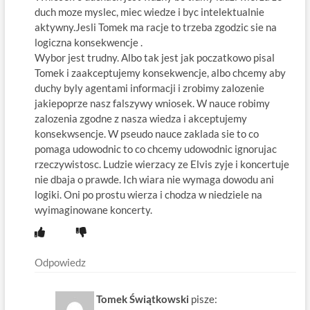
duch moze myslec, miec wiedze i byc intelektualnie
aktywny.Jesli Tomek ma racje to trzeba zgodzic sie na
logiczna konsekwencje .
Wybor jest trudny. Albo tak jest jak poczatkowo pisal
Tomek i zaakceptujemy konsekwencje, albo chcemy aby
duchy byly agentami informacji i zrobimy zalozenie
jakiepoprze nasz falszywy wniosek. W nauce robimy
zalozenia zgodne z nasza wiedza i akceptujemy
konsekwsencje. W pseudo nauce zaklada sie to co
pomaga udowodnic to co chcemy udowodnic ignorujac
rzeczywistosc. Ludzie wierzacy ze Elvis zyje i koncertuje
nie dbaja o prawde. Ich wiara nie wymaga dowodu ani
logiki. Oni po prostu wierza i chodza w niedziele na
wyimaginowane koncerty.
Odpowiedz
Tomek Świątkowski
pisze: