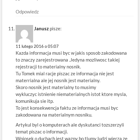
Odpowiedz
Janusz
pisze:
11 lutego 2016 o 05:07
Kazda informacja musi byc w jakis sposob zakodowana
to znaczy zarejestrowana .Jedyna mozliwosc takiej
rejestracji to materialny nosnik.
Tu Tomek mial racje piszac ze informacja nie jest
materrialna ale jej nosnik jest materialny.
Skoro nosnik jest materialny to musimy
wykluczyc istnienie niematerialnych istot ktore mysla,
komunikuja sie itp.
To jest konsekwencja faktu ze informacja musi byc
zakodowana na materialnym nosniku.
Artykul byl o komputerach ale dyskutanci tozszerzyli
temat piszac o informacji.
Wniosek o duchach jest wazny bo tlumy ludzi wierza ze