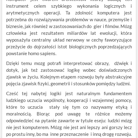
instrument celem szybkiego wykonania logicznych i
arytmetycznych operacji. Ta zdolność komputera jest
potrzebna do rozwiązywania problemów w nauce, przemyśle i
biznesie, jak również w zastosowaniach do gier i filmów. Mózg
człowieka jest rezultatem miliardów lat ewolucji, która
wyposażyła centralny układ nerwowy w cechy faworyzujące
przeżycie do dojrzałości istot biologicznych poprzedzających
powstanie homo sapiens.
Dzięki temu mozg potrafi interpretować obrazy, dźwięk i
dotyk, jak też zastosować logikę wobec doświadczonych
zjawisk w życiu. Kolejnym etapem rozwoju były abstrakcyjne
pojęcia zjawisk fizyki, geometrii i stosunków pomiędzy ludźmi.
Cześć tej nabytej logiki jest naturalnym fundamentem
ludzkiego uczucia wspólnoty, kooperacji i wzajemnej pomocy,
które to uczucia stały się tym co nazywamy etyką i
moralnością. Biorąc pod uwagę te różnice możemy
odpowiedzieć na pytanie zawarte w tytule eseju: ludzki mózg
nie jest komputerem. Mózg nie jest ani lepszy ani gorszy lecz
po prostu inny, bo ma inne przeznaczenie i inną drogę rozwoju.