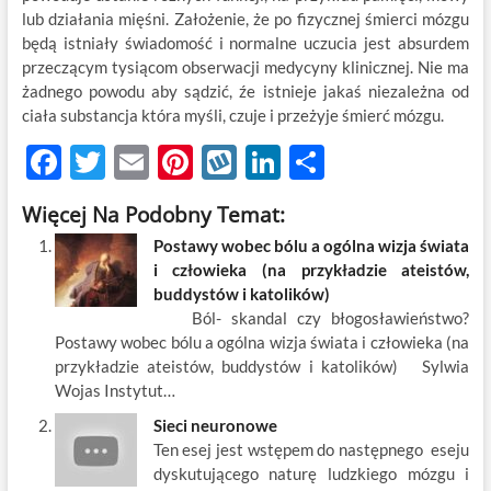
lub działania mięśni. Założenie, że po fizycznej śmierci mózgu
będą istniały świadomość i normalne uczucia jest absurdem
przeczącym tysiącom obserwacji medycyny klinicznej. Nie ma
żadnego powodu aby sądzić, źe istnieje jakaś niezależna od
ciała substancja która myśli, czuje i przeżyje śmierć mózgu.
F
T
E
Pi
W
Li
S
ac
w
m
nt
y
n
h
Więcej Na Podobny Temat:
e
itt
ail
er
k
k
ar
Postawy wobec bólu a ogólna wizja świata
b
er
es
o
e
e
i człowieka (na przykładzie ateistów,
o
t
p
dI
buddystów i katolików)
Ból- skandal czy błogosławieństwo?
o
n
Postawy wobec bólu a ogólna wizja świata i człowieka (na
k
przykładzie ateistów, buddystów i katolików) Sylwia
Wojas Instytut…
Sieci neuronowe
Ten esej jest wstępem do następnego eseju
dyskutującego naturę ludzkiego mózgu i