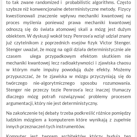
to tak zwane randomized i probabilistic algorithms. Często
szybsze niż konwencjonalne deterministyczne metody. Fizycy
kwestionowali znaczenie wpływu mechaniki kwantowej na
proces myślenia ponieważ prawa mechaniki kwantowej
odnoszą się do świata atomowej skali a mózg jest dużym
obiektem. W dyskusji wokół tezy Penrose’a wziął udział znany
już czytelnikom z poprzednich esejów fizyk Victor Stenger.
Stenger uważał, że mozg na ogól działa deterministycznie ale
czasem ulega przypadkowym efektom skutkiem nie
mechaniki kwantowej lecz radioaktywności i zjawiska chaosu
w którym małe impulsy powodują duże efekty. Możemy
przypuszczać, że te zjawiska w mózgu przyczyniają się do
twórczego nie-algorytmicznego sposobu rozumowania.
Stenger nie przeczy tezie Penrose’a lecz inaczej tłumaczy
dlaczego mózg potrafi rozwiązywać problemy procesem
argumentacji, który nie jest deterministyczny.
Na zakończenie tej debaty trzeba podkreślić różnice pomiędzy
ludzkim mózgiem a komputerem które wynikają z zupełnie
innych przeznaczeń tych instrumentów.
Komputer jest tworem architektów którzy budują ten