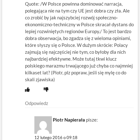
Quote: /W Polsce powinna dominować narracja,
polegająca nie na tym czy UE jest dobra czy zła. Ale
co zrobić by jak najszybciej rozwój społeczno-
ekonomiczno-techniczny w Polsce skracał dystans do
lepiej rozwiniętych regionów Europy./ To jest bardzo
dobra obserwacja, bo zgadza się z wieloma opiniami,
które słyszy się o Polsce. W dużym skrócie: Polacy
zajmują się najczęściej nie tym, co byłoby dla nich
najbardziej efektywne. Może tutaj tkwi klucz
polskiego marazmu trwającego już chyba co najmniej
kilkaset lat? (Piotr, plz popraw, jeśli się mylę co do
skali zjawiska)
Odpowiedz
Piotr Napierała
pisze:
12 lutego 2016 o 09:18