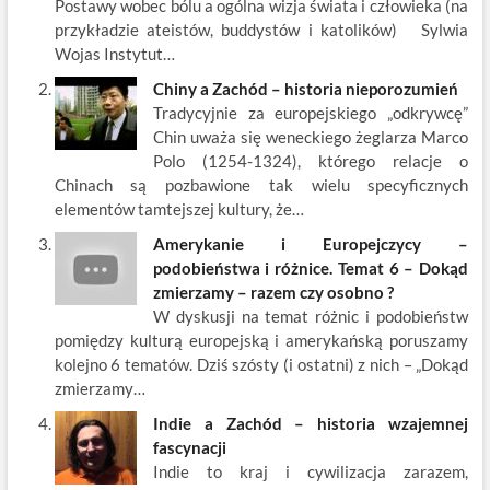
o
n
Postawy wobec bólu a ogólna wizja świata i człowieka (na
k
przykładzie ateistów, buddystów i katolików) Sylwia
Wojas Instytut…
Chiny a Zachód – historia nieporozumień
Tradycyjnie za europejskiego „odkrywcę”
Chin uważa się weneckiego żeglarza Marco
Polo (1254-1324), którego relacje o
Chinach są pozbawione tak wielu specyficznych
elementów tamtejszej kultury, że…
Amerykanie i Europejczycy –
podobieństwa i różnice. Temat 6 – Dokąd
zmierzamy – razem czy osobno ?
W dyskusji na temat różnic i podobieństw
pomiędzy kulturą europejską i amerykańską poruszamy
kolejno 6 tematów. Dziś szósty (i ostatni) z nich – „Dokąd
zmierzamy…
Indie a Zachód – historia wzajemnej
fascynacji
Indie to kraj i cywilizacja zarazem,