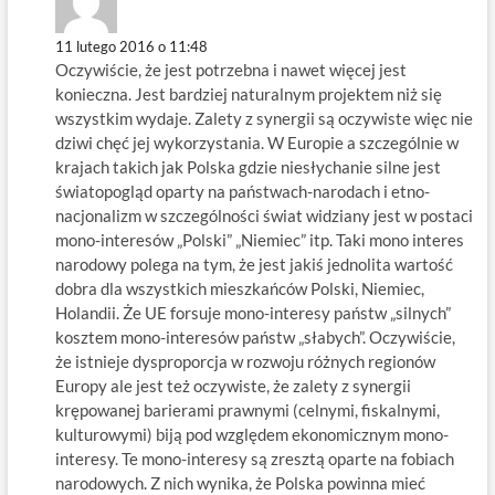
11 lutego 2016 o 11:48
Oczywiście, że jest potrzebna i nawet więcej jest
konieczna. Jest bardziej naturalnym projektem niż się
wszystkim wydaje. Zalety z synergii są oczywiste więc nie
dziwi chęć jej wykorzystania. W Europie a szczególnie w
krajach takich jak Polska gdzie niesłychanie silne jest
światopogląd oparty na państwach-narodach i etno-
nacjonalizm w szczególności świat widziany jest w postaci
mono-interesów „Polski” „Niemiec” itp. Taki mono interes
narodowy polega na tym, że jest jakiś jednolita wartość
dobra dla wszystkich mieszkańców Polski, Niemiec,
Holandii. Że UE forsuje mono-interesy państw „silnych”
kosztem mono-interesów państw „słabych”. Oczywiście,
że istnieje dysproporcja w rozwoju różnych regionów
Europy ale jest też oczywiste, że zalety z synergii
krępowanej barierami prawnymi (celnymi, fiskalnymi,
kulturowymi) biją pod względem ekonomicznym mono-
interesy. Te mono-interesy są zresztą oparte na fobiach
narodowych. Z nich wynika, że Polska powinna mieć