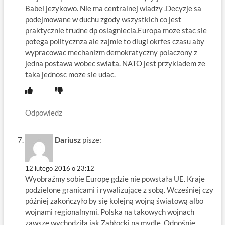
Babel jezykowo. Nie ma centralnej wladzy .Decyzje sa
podejmowane w duchu zgody wszystkich co jest
praktycznie trudne dp osiagniecia.Europa moze stac sie
potega politycznza ale zajmie to dlugi okrfes czasu aby
wypracowac mechanizm demokratyczny polaczony z
jedna postawa wobec swiata. NATO jest przykladem ze
taka jednosc moze sie udac.
Odpowiedz
Dariusz
pisze:
12 lutego 2016 o 23:12
Wyobraźmy sobie Europę gdzie nie powstała UE. Kraje
podzielone granicami i rywalizujące z sobą. Wcześniej czy
później zakończyło by się kolejną wojną światową albo
wojnami regionalnymi. Polska na takowych wojnach
zawsze wychodziła jak Zabłocki na mydle. Odnośnie