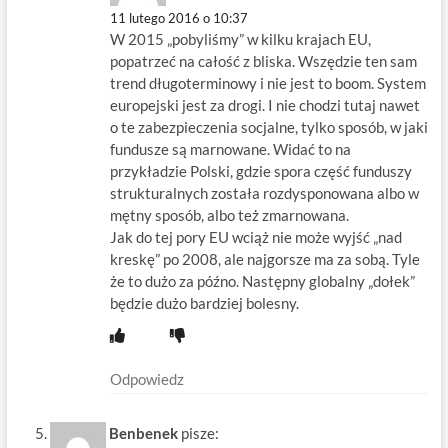
11 lutego 2016 o 10:37
W 2015 „pobyliśmy” w kilku krajach EU,
popatrzeć na całość z bliska. Wszędzie ten sam
trend długoterminowy i nie jest to boom. System
europejski jest za drogi. I nie chodzi tutaj nawet
o te zabezpieczenia socjalne, tylko sposób, w jaki
fundusze są marnowane. Widać to na
przykładzie Polski, gdzie spora część funduszy
strukturalnych została rozdysponowana albo w
mętny sposób, albo też zmarnowana.
Jak do tej pory EU wciąż nie może wyjść „nad
kreskę” po 2008, ale najgorsze ma za sobą. Tyle
że to dużo za późno. Następny globalny „dołek”
będzie dużo bardziej bolesny.
Odpowiedz
Benbenek
pisze: