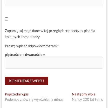
Zapamiętaj moje dane w tej przeglądarce podczas pisania
kolejnych komentarzy.
Proszę wpisać odpowiedź cyframi:
piętnaście + dwanaście =
Nawigacja
Previous
Next
Poprzedni wpis
Następny wpis
post:
post:
Podemos znów się wyróżnia na minus
Nancy 300 lat temu
wpisu