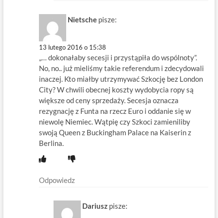
Nietsche
pisze:
13 lutego 2016 o 15:38
„… dokonałaby secesji i przystąpiła do wspólnoty”.
No, no.. już mieliśmy takie referendum i zdecydowali
inaczej. Kto miałby utrzymywać Szkocję bez London
City? W chwili obecnej koszty wydobycia ropy są
większe od ceny sprzedaży. Secesja oznacza
rezygnację z Funta na rzecz Euro i oddanie się w
niewolę Niemiec. Wątpię czy Szkoci zamieniliby
swoją Queen z Buckingham Palace na Kaiserin z
Berlina.
Odpowiedz
Dariusz
pisze: