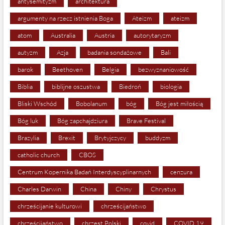
antysemityzm
architektura
argumenty na rzecz istnienia Boga
Ateizm
ateizm
atom
Australia
Austria
autorytaryzm
autyzm
Azja
badania sondażowe
Bali
barok
Beethoven
Belgia
bezwyznaniowość
Biblia
biblijne oszustwa
Biedroń
biologia
Bliski Wschód
Bobolanum
bóg
Bóg jest miłością
Bóg luk
Bóg zapchajdziura
Brave Festival
Brazylia
Brexit
Brytyjczycy
buddyzm
catholic church
CBOS
Centrum Kopernika Badań Interdyscyplinarnych
cenzura
Charles Darwin
China
Chiny
Chrystus
chrześcijanie kulturowi
chrześcijaństwo
chrześcjiaństwo
chrzest Polski
covid
COVID 19