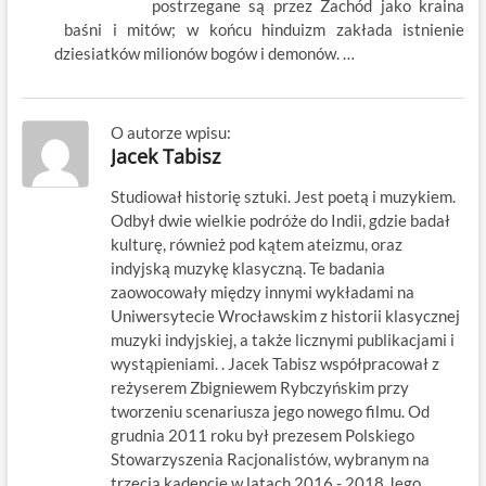
postrzegane są przez Zachód jako kraina
baśni i mitów; w końcu hinduizm zakłada istnienie
dziesiatków milionów bogów i demonów. …
O autorze wpisu:
Jacek Tabisz
Studiował historię sztuki. Jest poetą i muzykiem.
Odbył dwie wielkie podróże do Indii, gdzie badał
kulturę, również pod kątem ateizmu, oraz
indyjską muzykę klasyczną. Te badania
zaowocowały między innymi wykładami na
Uniwersytecie Wrocławskim z historii klasycznej
muzyki indyjskiej, a także licznymi publikacjami i
wystąpieniami. . Jacek Tabisz współpracował z
reżyserem Zbigniewem Rybczyńskim przy
tworzeniu scenariusza jego nowego filmu. Od
grudnia 2011 roku był prezesem Polskiego
Stowarzyszenia Racjonalistów, wybranym na
trzecią kadencję w latach 2016 - 2018 Jego