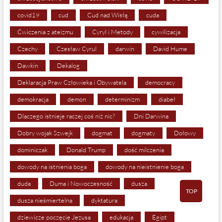
covid19
cud
Cud nad Wisłą
cuda
Ćwiczenia z ateizmu
Cyryl i Metody
cywilizacja
Czechy
Czesław Cyrul
darwin
David Hume
Dawkin
Dekalog
Deklaracja Praw Człowieka i Obywatela
democracy
demokracja
demon
determinizm
diabeł
Dlaczego istnieje raczej coś niż nic?
Dni Darwina
Dobry wojak Szwejk
dogmat
dogmaty
Dołowy
dominiczak
Donald Trump
dość milczenia
dowody na istnienia boga
dowody na nieistnienie boga
duda
Duma i Nowoczesność
dusza
TOP
dusza nieśmiertelna
dyktatura
dziewicze poczęcie Jezusa
edukacja
Egipt