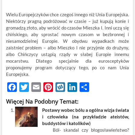
Wielu Europejczyków chce czegoś innego niż Unia Europejska.
Niektórzy pragną podróżować w czasie – już kupują konie i
gromadzą złoto, aby wrócić do czasów Mieszka I. Inni uczą się
chińskiego, aby sprostać nowym czasom w bezbronnej i
niesamodzielnej Europie. W obydwu wypadkach może
zaistnieć problem – albo Mieszko I nie przyjmie do drużyny,
albo Chińczycy ustąpią rządy w słabej Europie innemu
mocarstwu. Dlatego specjalnie dla eurosceptyków
proponujemy program dotyczący tego, po co nam Unia
Europejska.
F
T
E
Pi
W
Li
S
ac
w
m
nt
y
n
h
Więcej Na Podobny Temat:
e
itt
ail
er
k
k
ar
Postawy wobec bólu a ogólna wizja świata
b
er
es
o
e
e
i człowieka (na przykładzie ateistów,
o
t
p
dI
buddystów i katolików)
Ból- skandal czy błogosławieństwo?