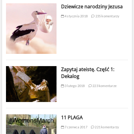
Dziewicze narodziny Jezusa
4 stycznia 2018
235 komentarzy
Zapytaj ateistę. Część 1:
Dekalog
3 lutego 2018
223 komentarze
11 PLAGA
7 czerwca 2017
221 komentarzy