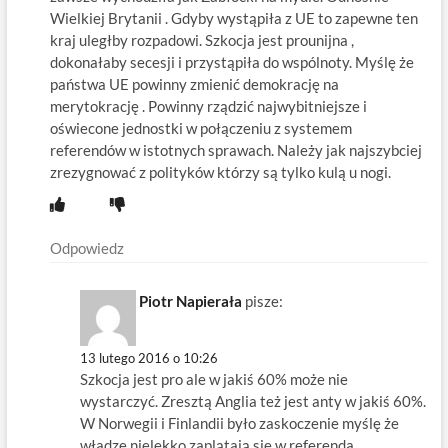
Wielkiej Brytanii . Gdyby wystąpiła z UE to zapewne ten
kraj uległby rozpadowi. Szkocja jest prounijna ,
dokonałaby secesji i przystąpiła do wspólnoty. Myślę że
państwa UE powinny zmienić demokrację na
merytokrację . Powinny rządzić najwybitniejsze i
oświecone jednostki w połączeniu z systemem
referendów w istotnych sprawach. Należy jak najszybciej
zrezygnować z polityków którzy są tylko kulą u nogi.
Odpowiedz
Piotr Napierała
pisze:
13 lutego 2016 o 10:26
Szkocja jest pro ale w jakiś 60% może nie
wystarczyć. Zresztą Anglia też jest anty w jakiś 60%.
W Norwegii i Finlandii było zaskoczenie myślę że
władze nielekko zaplątają się w referenda