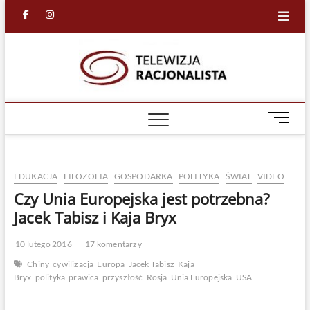
Skip
facebook
in
to
content
Racjona
RACJONALNA
TELEWIZJA
TV
M
e
n
u
EDUKACJA
FILOZOFIA
GOSPODARKA
POLITYKA
ŚWIAT
VIDEO
B
u
Czy Unia Europejska jest potrzebna?
t
Jacek Tabisz i Kaja Bryx
t
o
10 lutego 2016
17 komentarzy
n
Chiny
cywilizacja
Europa
Jacek Tabisz
Kaja
Bryx
polityka
prawica
przyszłość
Rosja
Unia Europejska
USA