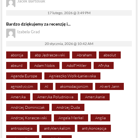
Jacek Bartosiak
17 lutego, 2026 @ 3:49 PM
Bardzo dziękujemy za recenzję i...
Izabela Grad
20 stycznia, 2026 @ 10:42 AM
aborcja
abp Jędraszewski
Abraham
absolut
absurd
Adam Nobis
Adolf Hitler
Afryka
Agenda Europe
Agnieszko Wołk-Łaniewska
agnostycyzm
AI
akomodacjonizm
Alvert Jann
Ameryka
Ameryka Południowa
Amerykanie
Andrzej Dominiczak
Andrzej Duda
Andrzej Koraszewski
Angela Merkel
Anglia
antropologia
antyklerykalizm
antykoncepcja