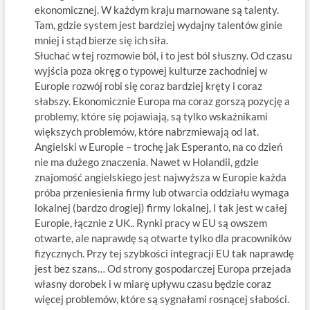
ekonomicznej. W każdym kraju marnowane są talenty.
Tam, gdzie system jest bardziej wydajny talentów ginie
mniej i stąd bierze się ich siła.
Słuchać w tej rozmowie ból, i to jest ból słuszny. Od czasu
wyjścia poza okręg o typowej kulturze zachodniej w
Europie rozwój robi się coraz bardziej kręty i coraz
słabszy. Ekonomicznie Europa ma coraz gorszą pozycję a
problemy, które się pojawiają, są tylko wskaźnikami
większych problemów, które nabrzmiewają od lat.
Angielski w Europie – trochę jak Esperanto, na co dzień
nie ma dużego znaczenia. Nawet w Holandii, gdzie
znajomość angielskiego jest najwyższa w Europie każda
próba przeniesienia firmy lub otwarcia oddziału wymaga
lokalnej (bardzo drogiej) firmy lokalnej, I tak jest w całej
Europie, łącznie z UK.. Rynki pracy w EU są owszem
otwarte, ale naprawdę są otwarte tylko dla pracowników
fizycznych. Przy tej szybkości integracji EU tak naprawdę
jest bez szans… Od strony gospodarczej Europa przejada
własny dorobek i w miarę upływu czasu będzie coraz
więcej problemów, które są sygnałami rosnącej słabości.