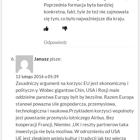
Poprzednia formacja była bardziej
konkretna, fakt, tyle że też nie zajmowała
się tym, co było najważniejsze dla kraju.
Odpowiedz
Janusz
pisze:
12 lutego 2016 o 05:39
Zasadniczy argument na korzysc EU jest ekonomiczny i
polityczn y. Wobec gigantow Chin, USA i Rosji male
oddzielne panstwa Europy bylt by bezsilne. Razem Europa
stanowi powazna sile gospodarcza, przemyslowa,
technologiczna i naukowa.Przykladem korzysci wspolnoty
jest powstanie przemyslu lotniczego Airbus. Bez
kooperacji Francji, Niemiec ,UK i reszty partnerow taka
inwestycja nie byla mozliwa. W odroznieniu od USA
UE jest zlepkiem wsielu kultur i tradycji jak tez wierza