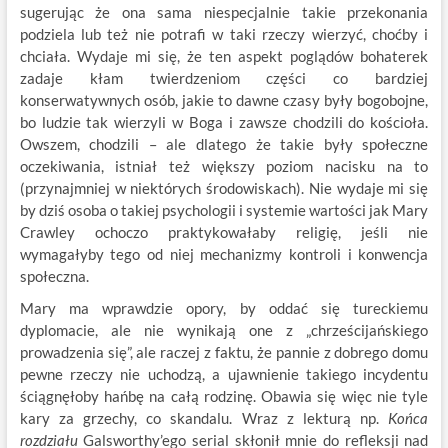
sugerując że ona sama niespecjalnie takie przekonania
podziela lub też nie potrafi w taki rzeczy wierzyć, choćby i
chciała. Wydaje mi się, że ten aspekt poglądów bohaterek
zadaje kłam twierdzeniom części co bardziej
konserwatywnych osób, jakie to dawne czasy były bogobojne,
bo ludzie tak wierzyli w Boga i zawsze chodzili do kościoła.
Owszem, chodzili – ale dlatego że takie były społeczne
oczekiwania, istniał też większy poziom nacisku na to
(przynajmniej w niektórych środowiskach). Nie wydaje mi się
by dziś osoba o takiej psychologii i systemie wartości jak Mary
Crawley ochoczo praktykowałaby religię, jeśli nie
wymagałyby tego od niej mechanizmy kontroli i konwencja
społeczna.
Mary ma wprawdzie opory, by oddać się tureckiemu
dyplomacie, ale nie wynikają one z „chrześcijańskiego
prowadzenia się”, ale raczej z faktu, że pannie z dobrego domu
pewne rzeczy nie uchodzą, a ujawnienie takiego incydentu
ściągnęłoby hańbę na całą rodzinę. Obawia się więc nie tyle
kary za grzechy, co skandalu. Wraz z lekturą np.
Końca
rozdziału
Galsworthy’ego serial skłonił mnie do refleksji nad