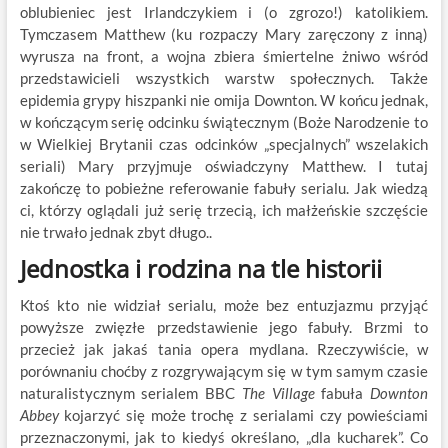
oblubieniec jest Irlandczykiem i (o zgrozo!) katolikiem.
Tymczasem Matthew (ku rozpaczy Mary zaręczony z inną)
wyrusza na front, a wojna zbiera śmiertelne żniwo wśród
przedstawicieli wszystkich warstw społecznych. Także
epidemia grypy hiszpanki nie omija Downton. W końcu jednak,
w kończącym serię odcinku świątecznym (Boże Narodzenie to
w Wielkiej Brytanii czas odcinków „specjalnych” wszelakich
seriali) Mary przyjmuje oświadczyny Matthew. I tutaj
zakończę to pobieżne referowanie fabuły serialu. Jak wiedzą
ci, którzy oglądali już serię trzecią, ich małżeńskie szczęście
nie trwało jednak zbyt długo..
Jednostka i rodzina na tle historii
Ktoś kto nie widział serialu, może bez entuzjazmu przyjąć
powyższe zwięzłe przedstawienie jego fabuły. Brzmi to
przecież jak jakaś tania opera mydlana. Rzeczywiście, w
porównaniu choćby z rozgrywającym się w tym samym czasie
naturalistycznym serialem BBC
The Village
fabuła
Downton
Abbey
kojarzyć się może trochę z serialami czy powieściami
przeznaczonymi, jak to kiedyś określano, „dla kucharek”. Co