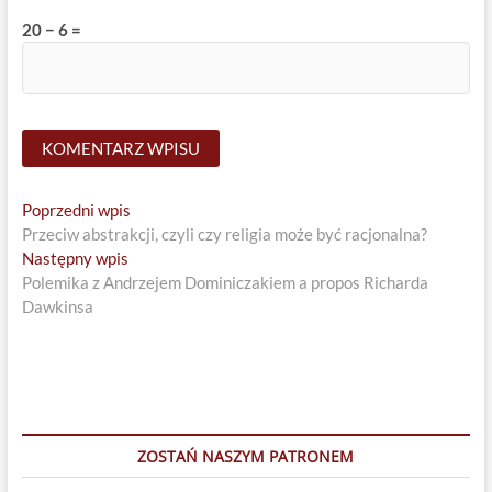
20 − 6 =
Nawigacja
Previous
Poprzedni wpis
post:
Przeciw abstrakcji, czyli czy religia może być racjonalna?
wpisu
Next
Następny wpis
post:
Polemika z Andrzejem Dominiczakiem a propos Richarda
Dawkinsa
ZOSTAŃ NASZYM PATRONEM