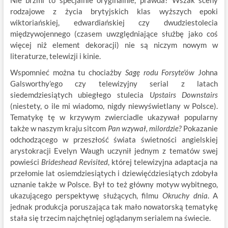
Nie brzmi to specjalnie oryginalnie, prawda? Wszak sceny
rodzajowe z życia brytyjskich klas wyższych epoki
wiktoriańskiej, edwardiańskiej czy dwudziestolecia
międzywojennego (czasem uwzględniające służbę jako coś
więcej niż element dekoracji) nie są niczym nowym w
literaturze, telewizji i kinie.
Wspomnieć można tu chociażby
Sagę rodu Forsyte’ów
Johna
Galsworthy’ego czy telewizyjny serial z latach
siedemdziesiątych ubiegłego stulecia
Upstairs Downstairs
(niestety, o ile mi wiadomo, nigdy niewyświetlany w Polsce).
Tematykę tę w krzywym zwierciadle ukazywał popularny
także w naszym kraju sitcom
Pan wzywał, milordzie?
Pokazanie
odchodzącego w przeszłość świata świetności angielskiej
arystokracji Evelyn Waugh uczynił jednym z tematów swej
powieści
Brideshead Revisited
, której telewizyjna adaptacja na
przełomie lat osiemdziesiątych i dziewięćdziesiątych zdobyła
uznanie także w Polsce. Był to też główny motyw wybitnego,
ukazującego perspektywę służących, filmu
Okruchy dnia
. A
jednak produkcja poruszająca tak mało nowatorską tematykę
stała się trzecim najchętniej oglądanym serialem na świecie.