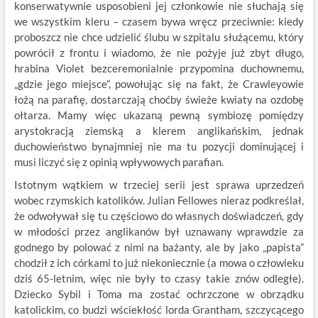
konserwatywnie usposobieni jej członkowie nie słuchają się
we wszystkim kleru – czasem bywa wręcz przeciwnie: kiedy
proboszcz nie chce udzielić ślubu w szpitalu służącemu, który
powrócił z frontu i wiadomo, że nie pożyje już zbyt długo,
hrabina Violet bezceremonialnie przypomina duchownemu,
„gdzie jego miejsce”, powołując się na fakt, że Crawleyowie
łożą na parafię, dostarczają choćby świeże kwiaty na ozdobę
ołtarza. Mamy więc ukazaną pewną symbiozę pomiędzy
arystokracją ziemską a klerem anglikańskim, jednak
duchowieństwo bynajmniej nie ma tu pozycji dominującej i
musi liczyć się z opinią wpływowych parafian.
Istotnym wątkiem w trzeciej serii jest sprawa uprzedzeń
wobec rzymskich katolików. Julian Fellowes nieraz podkreślał,
że odwoływał się tu częściowo do własnych doświadczeń, gdy
w młodości przez anglikanów był uznawany wprawdzie za
godnego by polować z nimi na bażanty, ale by jako „papista”
chodził z ich córkami to już niekoniecznie (a mowa o człowieku
dziś 65-letnim, więc nie były to czasy takie znów odległe).
Dziecko Sybil i Toma ma zostać ochrzczone w obrządku
katolickim, co budzi wściekłość lorda Grantham, szczycącego