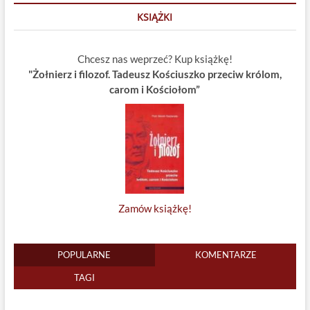
KSIĄŻKI
Chcesz nas weprzeć? Kup książkę!
"Żołnierz i filozof. Tadeusz Kościuszko przeciw królom,
carom i Kościołom”
Zamów książkę!
POPULARNE
KOMENTARZE
TAGI