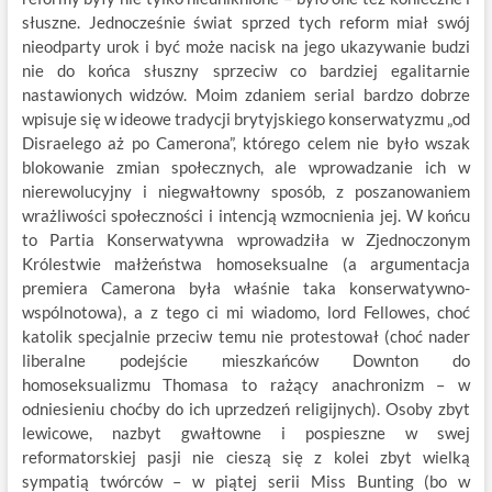
słuszne. Jednocześnie świat sprzed tych reform miał swój
nieodparty urok i być może nacisk na jego ukazywanie budzi
nie do końca słuszny sprzeciw co bardziej egalitarnie
nastawionych widzów. Moim zdaniem serial bardzo dobrze
wpisuje się w ideowe tradycji brytyjskiego konserwatyzmu „od
Disraelego aż po Camerona”, którego celem nie było wszak
blokowanie zmian społecznych, ale wprowadzanie ich w
nierewolucyjny i niegwałtowny sposób, z poszanowaniem
wrażliwości społeczności i intencją wzmocnienia jej. W końcu
to Partia Konserwatywna wprowadziła w Zjednoczonym
Królestwie małżeństwa homoseksualne (a argumentacja
premiera Camerona była właśnie taka konserwatywno-
wspólnotowa), a z tego ci mi wiadomo, lord Fellowes, choć
katolik specjalnie przeciw temu nie protestował (choć nader
liberalne podejście mieszkańców Downton do
homoseksualizmu Thomasa to rażący anachronizm – w
odniesieniu choćby do ich uprzedzeń religijnych). Osoby zbyt
lewicowe, nazbyt gwałtowne i pospieszne w swej
reformatorskiej pasji nie cieszą się z kolei zbyt wielką
sympatią twórców – w piątej serii Miss Bunting (bo w