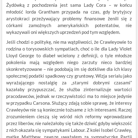
Żydówką z pochodzenia jest sama Lady Cora – w końcu
młodość lorda Grantham przypada na czas, gdy brytyjscy
arystokraci przeżywający problemy finansowe żenili się z
córkami zamożnych amerykańskich potentatów, nie
wykazywali oni większych uprzedzeń pod tym względem.
Jeśli chodzi o politykę, nie ma wątpliwości, że Crawleyowie to
rodzina o torysowskich sympatiach, choć o ile dla Lady Violet
Lloyd George to diabeł wcielony z definicji, o tyle młodsze
pokolenia mają względem niego zarzuty nieco bardziej
skonkretyzowane – nie podobają im się dotkliwe dla ich klasy
społecznej podatki spadkowy czy gruntowy. Wizja serialu jako
wyrażającego nostalgię za „starymi dobrymi czasami”
kazałaby przypuszczać, że służba zinternalizuje wartości
pracodawców, jednak w rzeczywistości ma to miejsce jedynie
w przypadku Carsona. Służący zdają sobie sprawę, że interesy
Crawleyów nie są koniecznie tożsame z ich interesami. Raczej
zrozumieniem cieszą się wśród nich reformy wprowadzane
przez liberów, nie należałoby się także dziwić gdyby większość
z nich okazała się sympatykami Labour. Z kolei Isobel Crawley,
matkę Matthew, zawsze uważałem za sympatyczkę Partii