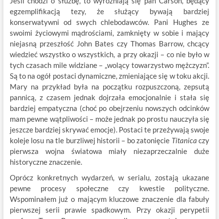
Jeśli chodzi o służbę, to wyróżniają się pan Carson, będący
egzemplifikacją tezy, że służący bywają bardziej
konserwatywni od swych chlebodawców. Pani Hughes ze
swoimi życiowymi mądrościami, zamknięty w sobie i mający
niejasną przeszłość John Bates czy Thomas Barrow, chcący
wiedzieć wszystko o wszystkich, a przy okazji – co nie było w
tych czasach mile widziane – „wolący towarzystwo mężczyzn”.
Są to na ogół postaci dynamiczne, zmieniające się w toku akcji.
Mary na przykład była na początku rozpuszczoną, zepsutą
pannicą, z czasem jednak dojrzała emocjonalnie i stała się
bardziej empatyczna (choć po obejrzeniu nowszych odcinków
mam pewne wątpliwości – może jednak po prostu nauczyła się
jeszcze bardziej skrywać emocje). Postaci te przeżywają swoje
koleje losu na tle burzliwej historii – bo zatonięcie
Titanica
czy
pierwsza wojna światowa miały niezaprzeczalnie duże
historyczne znaczenie.
Oprócz konkretnych wydarzeń, w serialu, zostają ukazane
pewne procesy społeczne czy kwestie polityczne.
Wspominałem już o mającym kluczowe znaczenie dla fabuły
pierwszej serii prawie spadkowym. Przy okazji perypetii