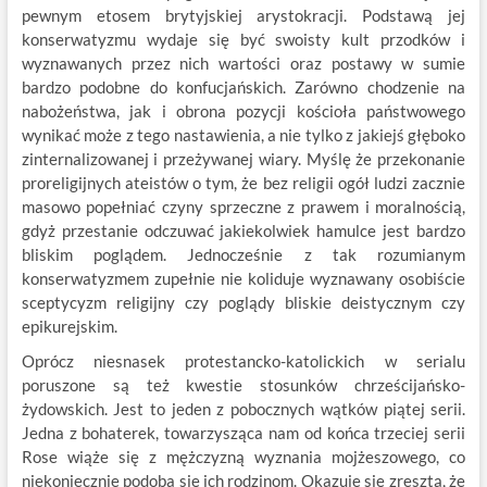
pewnym etosem brytyjskiej arystokracji. Podstawą jej
konserwatyzmu wydaje się być swoisty kult przodków i
wyznawanych przez nich wartości oraz postawy w sumie
bardzo podobne do konfucjańskich. Zarówno chodzenie na
nabożeństwa, jak i obrona pozycji kościoła państwowego
wynikać może z tego nastawienia, a nie tylko z jakiejś głęboko
zinternalizowanej i przeżywanej wiary. Myślę że przekonanie
proreligijnych ateistów o tym, że bez religii ogół ludzi zacznie
masowo popełniać czyny sprzeczne z prawem i moralnością,
gdyż przestanie odczuwać jakiekolwiek hamulce jest bardzo
bliskim poglądem. Jednocześnie z tak rozumianym
konserwatyzmem zupełnie nie koliduje wyznawany osobiście
sceptycyzm religijny czy poglądy bliskie deistycznym czy
epikurejskim.
Oprócz niesnasek protestancko-katolickich w serialu
poruszone są też kwestie stosunków chrześcijańsko-
żydowskich. Jest to jeden z pobocznych wątków piątej serii.
Jedna z bohaterek, towarzysząca nam od końca trzeciej serii
Rose wiąże się z mężczyzną wyznania mojżeszowego, co
niekoniecznie podoba się ich rodzinom. Okazuje się zresztą, że