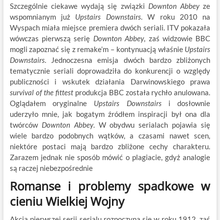
Szczególnie ciekawe wydają się związki
Downton Abbey
ze
wspomnianym już
Upstairs Downstairs
. W roku 2010 na
Wyspach miała miejsce premiera dwóch seriali. ITV pokazała
wówczas pierwszą serię
Downton Abbey
, zaś widzowie BBC
mogli zapoznać się z remake’m – kontynuacją właśnie
Upstairs
Downstairs
. Jednoczesna emisja dwóch bardzo zbliżonych
tematycznie seriali doprowadziła do konkurencji o względy
publiczności i wskutek działania Darwinowskiego prawa
survival of the fittest
produkcja BBC została rychło anulowana.
Oglądałem oryginalne
Upstairs Downstairs
i dosłownie
uderzyło mnie, jak bogatym źródłem inspiracji był ona dla
twórców
Downton Abbey
. W obydwu serialach pojawia się
wiele bardzo podobnych wątków, a czasami nawet scen,
niektóre postaci mają bardzo zbliżone cechy charakteru.
Zarazem jednak nie sposób mówić o plagiacie, gdyż analogie
są raczej niebezpośrednie
Romanse i problemy spadkowe w
cieniu Wielkiej Wojny
Akcja pierwszej serii serialu rozpoczyna się w roku 1912, zaś