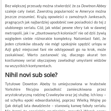
Bez większej przesady można stwierdzić że za
Dowtnon Abbey
szaleje cały świat. Zawrotną popularność w Ameryce można
jeszcze zrozumieć. Krążą opowieści o zamożnych Jankesach,
pragnących jak najbardziej upodobnić swe posiadłości do tej z
ulubionego serialu. Cóż, jak widać pewne sfery tak w dawnej
metropolii, jak i w „zbuntowanych koloniach” nie od dziś żywią
względem siebie różnorakie kompleksy. Natomiast fakt, że
jeden członków obsady nie mógł spokojnie spędzić urlopu w
Azji gdyż miejscowi fani nie odstępowali go na krok, może
zaskakiwać. Warto zastanowić się, dlaczego akurat ten
kostiumowy serial obyczajowy zawładnął umysłami widzów
na wszystkich kontynentach.
Nihil novi sub sole?
Tytułowe Downton Abeby to umiejscowiona w hrabstwie
Yorkshire fikcyjna posiadłość zamieszkiwana przez
arystokratyczną rodzinę Crawleyów oraz jej służbę. Ich losy –
od schyłku epoki edwardiańskiej, poprzez Wielką Wojnę po
(jak dotąd) lata dwudzieste – stanowią kanwę fabuły serialu.