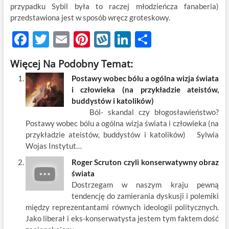
przypadku Sybil była to raczej młodzieńcza fanaberia)
przedstawiona jest w sposób wręcz groteskowy.
F
T
E
Pi
W
Li
S
ac
w
m
nt
y
n
h
Więcej Na Podobny Temat:
e
itt
ail
er
k
k
ar
Postawy wobec bólu a ogólna wizja świata
b
er
es
o
e
e
i człowieka (na przykładzie ateistów,
o
t
p
dI
buddystów i katolików)
Ból- skandal czy błogosławieństwo?
o
n
Postawy wobec bólu a ogólna wizja świata i człowieka (na
k
przykładzie ateistów, buddystów i katolików) Sylwia
Wojas Instytut…
Roger Scruton czyli konserwatywny obraz
świata
Dostrzegam w naszym kraju pewną
tendencję do zamierania dyskusji i polemiki
między reprezentantami równych ideologii politycznych.
Jako liberał i eks-konserwatysta jestem tym faktem dość