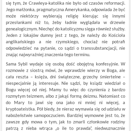
się tym, że Crawleya-katolika nie było od czasów reformacji.
Jego małżonka, pragmatyczna Amerykanka, odpowiada że być
może niektórzy wybierają religię kierując się innymi
przesłankami niż to, żeby ładnie wyglądała w drzewie
genealogicznym. Niechęć do katolicyzmu sięga również służby.
Jeden z lokajów dumny jest z tego, że należy do Kościoła
anglikańskiego a nie rzymskiego, chociaż nie potrafi
odpowiedzieć na pytanie, co sądzi o transsubstancjacji, nie
znając najwyraźniej znaczenia tego terminu.
Sama Sybil wydaje się osobą dość obojętną konfesyjnie. W
rozmowie z siostrą mówi, że wprawdzie wierzy w Boga, ale
cała reszta – księża, dni świąteczne, grzechy śmiertelne –
niespecjalnie ją interesuje. Nie sądzi, by ksiądz wiedział o
Bogu więcej od niej. Mamy tu więc do czynienia z bardzo
rozmytym teizmem, albo z jakąś formą deizmu. Natomiast co
do Mary to jawi się ona jako ni mniej ni więcej, a
kryptoateistka. Pół biedy, że nieraz wymawia się od udziału w
nabożeństwie samopoczuciem. Bardziej wymowne jest to, że
zawsze gdy mowa o tym, jak to zmarli członkowie rodziny
patrzą z nieba wtrąca „o ile to prawda”, niedwuznacznie