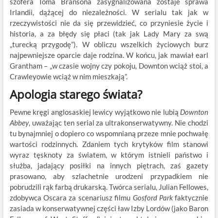
szofera Toma Bransona zasygnalizowana zostaje sprawa
Irlandii, dążącej do niezależności. W serialu tak jak w
rzeczywistości nie da się przewidzieć, co przyniesie życie i
historia, a za błędy się płaci (tak jak Lady Mary za swą
„turecką przygodę”). W obliczu wszelkich życiowych burz
najpewniejsze oparcie daje rodzina. W końcu, jak mawiał earl
Grantham – „w czasie wojny czy pokoju, Downton wciąż stoi, a
Crawleyowie wciąż w nim mieszkają”.
Apologia starego świata?
Pewne kręgi anglosaskiej lewicy wyjątkowo nie lubią
Downton
Abbey
, uważając ten serial za ultrakonserwatywny. Nie chodzi
tu bynajmniej o dopiero co wspomnianą przeze mnie pochwałę
wartości rodzinnych. Zdaniem tych krytyków film stanowi
wyraz tęsknoty za światem, w którym istnieli państwo i
służba, jadający posiłki na innych piętrach, zaś gazety
prasowano, aby szlachetnie urodzeni przypadkiem nie
pobrudzili rąk farbą drukarską. Twórca serialu, Julian Fellowes,
zdobywca Oscara za scenariusz filmu
Gosford Park
faktycznie
zasiada w konserwatywnej części ław Izby Lordów (jako Baron