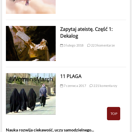
Zapytaj ateistę. Część 1:
Dekalog
3 lutego 2018
223 komentarze
11 PLAGA
7 czerwca 2017
221 komentarzy
TOP
Nauka rozwija ciekawość, uczy samodzielnego...