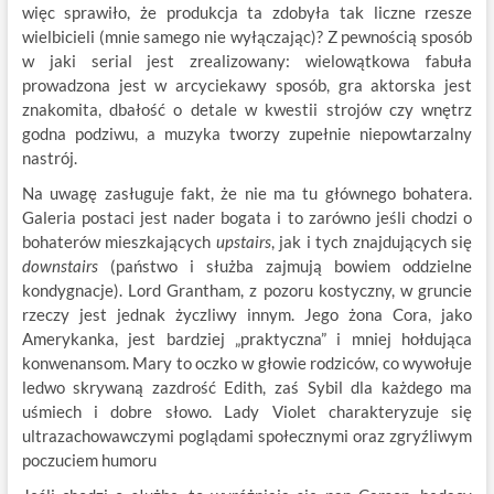
więc sprawiło, że produkcja ta zdobyła tak liczne rzesze
wielbicieli (mnie samego nie wyłączając)? Z pewnością sposób
w jaki serial jest zrealizowany: wielowątkowa fabuła
prowadzona jest w arcyciekawy sposób, gra aktorska jest
znakomita, dbałość o detale w kwestii strojów czy wnętrz
godna podziwu, a muzyka tworzy zupełnie niepowtarzalny
nastrój.
Na uwagę zasługuje fakt, że nie ma tu głównego bohatera.
Galeria postaci jest nader bogata i to zarówno jeśli chodzi o
bohaterów mieszkających
upstairs
, jak i tych znajdujących się
downstairs
(państwo i służba zajmują bowiem oddzielne
kondygnacje). Lord Grantham, z pozoru kostyczny, w gruncie
rzeczy jest jednak życzliwy innym. Jego żona Cora, jako
Amerykanka, jest bardziej „praktyczna” i mniej hołdująca
konwenansom. Mary to oczko w głowie rodziców, co wywołuje
ledwo skrywaną zazdrość Edith, zaś Sybil dla każdego ma
uśmiech i dobre słowo. Lady Violet charakteryzuje się
ultrazachowawczymi poglądami społecznymi oraz zgryźliwym
poczuciem humoru