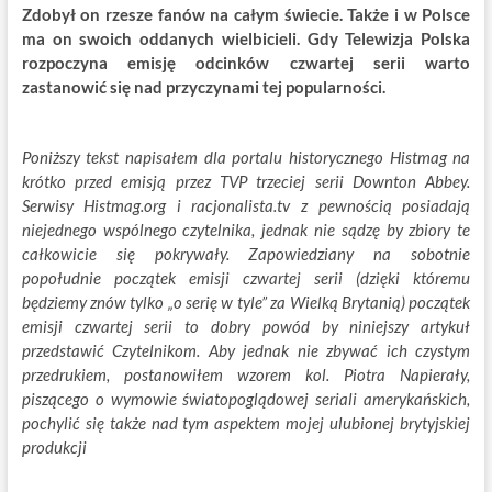
Zdobył on rzesze fanów na całym świecie. Także i w Polsce
ma on swoich oddanych wielbicieli. Gdy Telewizja Polska
rozpoczyna emisję odcinków czwartej serii warto
zastanowić się nad przyczynami tej popularności.
Poniższy tekst napisałem dla portalu historycznego Histmag na
krótko przed emisją przez TVP trzeciej serii Downton Abbey.
Serwisy Histmag.org i racjonalista.tv z pewnością posiadają
niejednego wspólnego czytelnika, jednak nie sądzę by zbiory te
całkowicie się pokrywały. Zapowiedziany na sobotnie
popołudnie początek emisji czwartej serii (dzięki któremu
będziemy znów tylko „o serię w tyle” za Wielką Brytanią) początek
emisji czwartej serii to dobry powód by niniejszy artykuł
przedstawić Czytelnikom. Aby jednak nie zbywać ich czystym
przedrukiem, postanowiłem wzorem kol. Piotra Napierały,
piszącego o wymowie światopoglądowej seriali amerykańskich,
pochylić się także nad tym aspektem mojej ulubionej brytyjskiej
produkcji