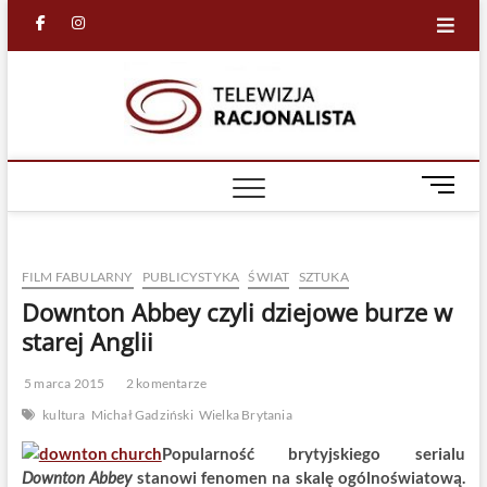
Skip
facebook
in
to
content
Racjona
RACJONALNA
TELEWIZJA
TV
M
e
n
u
FILM FABULARNY
PUBLICYSTYKA
ŚWIAT
SZTUKA
B
u
Downton Abbey czyli dziejowe burze w
t
starej Anglii
t
o
5 marca 2015
2 komentarze
n
kultura
Michał Gadziński
Wielka Brytania
Popularność brytyjskiego serialu
Downton Abbey
stanowi fenomen na skalę ogólnoświatową.