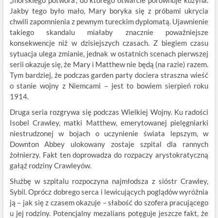
„morskiego potwora”, do którego otwarcie porównuje kuzyna.
Jakby tego było mało, Mary boryka się z próbami ukrycia
chwili zapomnienia z pewnym tureckim dyplomatą. Ujawnienie
takiego skandalu miałaby znacznie poważniejsze
konsekwencje niż w dzisiejszych czasach. Z biegiem czasu
sytuacja ulega zmianie, jednak w ostatnich scenach pierwszej
serii okazuje się, że Mary i Matthew nie będą (na razie) razem.
Tym bardziej, że podczas garden party dociera straszna wieść
o stanie wojny z Niemcami – jest to bowiem sierpień roku
1914.
Druga seria rozgrywa się podczas Wielkiej Wojny. Ku radości
Isobel Crawley, matki Matthew, emerytowanej pielęgniarki
niestrudzonej w bojach o uczynienie świata lepszym, w
Downton Abbey ulokowany zostaje szpital dla rannych
żołnierzy. Fakt ten doprowadza do rozpaczy arystokratyczną
gałąź rodziny Crawleyów.
Służbę w szpitalu rozpoczyna najmłodsza z sióstr Crawley,
Sybil. Oprócz dobrego serca i lewicujących poglądów wyróżnia
ją – jak się z czasem okazuje – słabość do szofera pracującego
u jej rodziny. Potencjalny mezalians potęguje jeszcze fakt, że