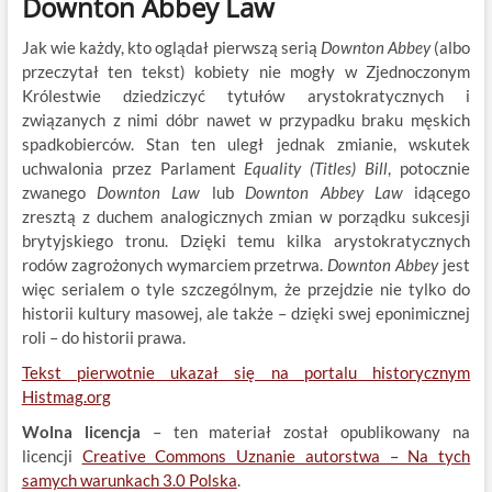
Downton Abbey Law
Jak wie każdy, kto oglądał pierwszą serią
Downton Abbey
(albo
przeczytał ten tekst) kobiety nie mogły w Zjednoczonym
Królestwie dziedziczyć tytułów arystokratycznych i
związanych z nimi dóbr nawet w przypadku braku męskich
spadkobierców. Stan ten uległ jednak zmianie, wskutek
uchwalonia przez Parlament
Equality (Titles) Bill
, potocznie
zwanego
Downton Law
lub
Downton Abbey Law
idącego
zresztą z duchem analogicznych zmian w porządku sukcesji
brytyjskiego tronu. Dzięki temu kilka arystokratycznych
rodów zagrożonych wymarciem przetrwa.
Downton Abbey
jest
więc serialem o tyle szczególnym, że przejdzie nie tylko do
historii kultury masowej, ale także – dzięki swej eponimicznej
roli – do historii prawa.
Tekst pierwotnie ukazał się na portalu historycznym
Histmag.org
Wolna licencja
– ten materiał został opublikowany na
licencji
Creative Commons Uznanie autorstwa – Na tych
samych warunkach 3.0 Polska
.