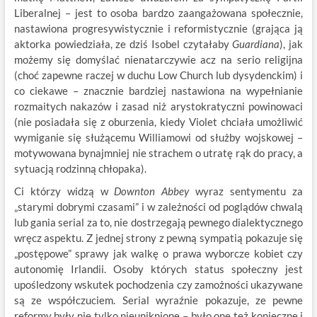
Liberalnej – jest to osoba bardzo zaangażowana społecznie,
nastawiona progresywistycznie i reformistycznie (grająca ją
aktorka powiedziała, ze dziś Isobel czytałaby
Guardiana
), jak
możemy się domyślać nienatarczywie acz na serio religijna
(choć zapewne raczej w duchu Low Church lub dysydenckim) i
co ciekawe – znacznie bardziej nastawiona na wypełnianie
rozmaitych nakazów i zasad niż arystokratyczni powinowaci
(nie posiadała się z oburzenia, kiedy Violet chciała umożliwić
wymiganie się służącemu Williamowi od służby wojskowej –
motywowana bynajmniej nie strachem o utratę rąk do pracy, a
sytuacją rodzinną chłopaka).
Ci którzy widzą w
Downton Abbey
wyraz sentymentu za
„starymi dobrymi czasami” i w zależności od poglądów chwalą
lub gania serial za to, nie dostrzegają pewnego dialektycznego
wręcz aspektu. Z jednej strony z pewną sympatią pokazuje się
„postępowe” sprawy jak walkę o prawa wyborcze kobiet czy
autonomię Irlandii. Osoby których status społeczny jest
upośledzony wskutek pochodzenia czy zamożności ukazywane
są ze współczuciem. Serial wyraźnie pokazuje, ze pewne
reformy były nie tylko nieuniknione – było one też konieczne i