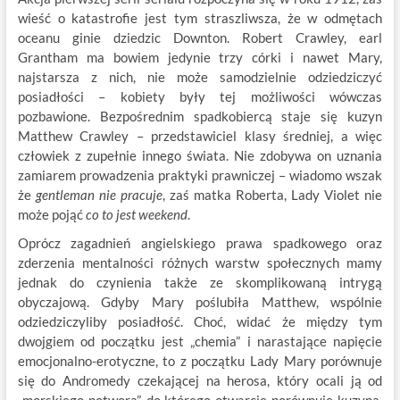
wieść o katastrofie jest tym straszliwsza, że w odmętach
oceanu ginie dziedzic Downton. Robert Crawley, earl
Grantham ma bowiem jedynie trzy córki i nawet Mary,
najstarsza z nich, nie może samodzielnie odziedziczyć
posiadłości – kobiety były tej możliwości wówczas
pozbawione. Bezpośrednim spadkobiercą staje się kuzyn
Matthew Crawley – przedstawiciel klasy średniej, a więc
człowiek z zupełnie innego świata. Nie zdobywa on uznania
zamiarem prowadzenia praktyki prawniczej – wiadomo wszak
że
gentleman nie pracuje
, zaś matka Roberta, Lady Violet nie
może pojąć
co to jest weekend
.
Oprócz zagadnień angielskiego prawa spadkowego oraz
zderzenia mentalności różnych warstw społecznych mamy
jednak do czynienia także ze skomplikowaną intrygą
obyczajową. Gdyby Mary poślubiła Matthew, wspólnie
odziedziczyliby posiadłość. Choć, widać że między tym
dwojgiem od początku jest „chemia” i narastające napięcie
emocjonalno-erotyczne, to z początku Lady Mary porównuje
się do Andromedy czekającej na herosa, który ocali ją od