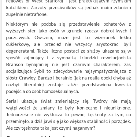
Fellowes of West Stafford) i jest praktykującym rzymskim
katolikiem. Zarzuty przeciwników są jednak moim zdaniem
zupełnie nietrafione.
Niektórym nie podoba się przedstawienie bohaterów z
wyższych sfer jako osób w gruncie rzeczy dobrotliwych i
poczciwych. Owszem, może jest to wizerunek lekko
cukierkowy, ale przecież nie wszyscy arystokraci byli
degeneratami. Także liczne postaci ze służby ukazane są w
sposób zajmujący i z sympatią. Irlandzki rewolucjonista
Branson bynajmniej nie jest czarnym charakterem, zaś
socjalizująca Sybil to zdecydowanie najsympatyczniejsza z
sióstr Crawley. Bardzo liberalnie (jak na realia epoki chyba aż
nazbyt liberalnie) zostaje także przedstawiona kwestia
podejścia do osób homoseksualnych.
Serial ukazuje świat zmieniający się. Twórcy nie mają
wątpliwości że zmiany te były konieczne i nieuniknione.
Jednocześnie nie wyklucza to pewnej tęsknoty za tym, co
przeminęło, a dziś jawi się jako większa stabilność i porządek.
Ale czy tęsknota taka jest czymś nagannym?