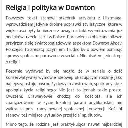
Religia i polityka w Downton
Powyższy tekst stanowi przedruk artykułu z Histmaga,
wprowadziłem jedynie drobne poprawki stylistyczne, które w
większości były konieczne z uwagi na fakt wyemitowania już
odcinków trzeciej serii w Polsce. Pora więc na obiecane bliższe
przyjrzenie się światopoglądowym aspektom
Downton Abbey
.
Po części to zresztą uczyniłem, trudno było bowiem pominąć
sprawy społeczne poruszone w serialu. Nie pisałem jednak np.
o religii.
Pozornie wydawać by się mogło, że w serialu o dość
konserwatywnej wymowie ideowej, ukazującym rodzinę jako
najlepszą ostoję pośród życiowych zawirowań, spotkamy się z
apologią życia religijnego. Nie jest to jednak takie proste.
Owszem, Crawleyowie chodzą do kościoła, ale ich
zaangażowanie w życie lokalnej parafii anglikańskiej nie
wykracza poza ramy pewnej społecznej konwencji. Kościół
stanowi też miejsce „rytuałów przejścia” np. ślubów.
Mimo tego, że rodzina jest praktykująca, nawet najbardziej