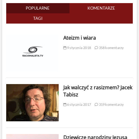
POPULARNE
KOMENTARZE
TAGI
Ateizm i wiara
9 stycznia 2018
358 komentarzy
Jak walczyć z rasizmem? Jacek
Tabisz
6 stycznia 2017
319 komentarzy
Dziewicze narodziny Jezusa