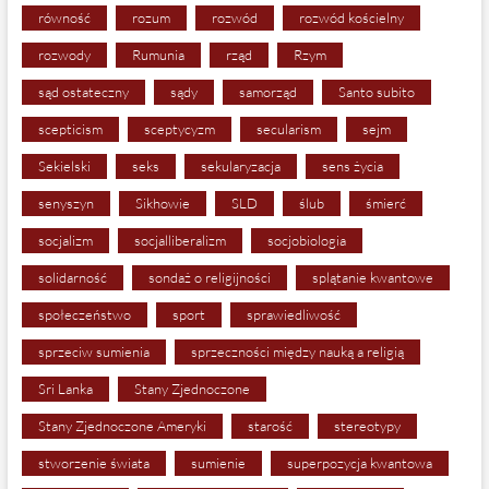
równość
rozum
rozwód
rozwód kościelny
rozwody
Rumunia
rząd
Rzym
sąd ostateczny
sądy
samorząd
Santo subito
scepticism
sceptycyzm
secularism
sejm
Sekielski
seks
sekularyzacja
sens życia
senyszyn
Sikhowie
SLD
ślub
śmierć
socjalizm
socjalliberalizm
socjobiologia
solidarność
sondaż o religijności
splątanie kwantowe
społeczeństwo
sport
sprawiedliwość
sprzeciw sumienia
sprzeczności między nauką a religią
Sri Lanka
Stany Zjednoczone
Stany Zjednoczone Ameryki
starość
stereotypy
stworzenie świata
sumienie
superpozycja kwantowa