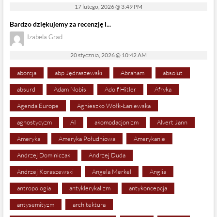
17 lutego, 2026 @ 3:49 PM
Bardzo dziękujemy za recenzję i...
Izabela Grad
20 stycznia, 2026 @ 10:42 AM
aborcja
abp Jędraszewski
Abraham
absolut
absurd
Adam Nobis
Adolf Hitler
Afryka
Agenda Europe
Agnieszko Wołk-Łaniewska
agnostycyzm
AI
akomodacjonizm
Alvert Jann
Ameryka
Ameryka Południowa
Amerykanie
Andrzej Dominiczak
Andrzej Duda
Andrzej Koraszewski
Angela Merkel
Anglia
antropologia
antyklerykalizm
antykoncepcja
antysemityzm
architektura