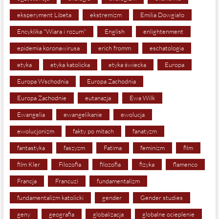
eksperyment Libeta
ekstremizm
Emilia Dowgiało
Encyklika "Wiara i rozum"
English
enlightenment
epidemia koronawirusa
erich fromm
eschatologia
etyka
etyka katolicka
etyka świecka
Europa
Europa Wschodnia
Europa Zachodnia
Europa Zachodnie
eutanazja
Ewa Wilk
Ewangelia
ewangelikanie
ewolucja
ewolucjonizm
fakty po mitach
fanatyzm
fantastyka
faszyzm
Fatima
feminizm
film
film Kler
Filozofia
filozofia
fizyka
flamenco
Francja
Francuzi
fundamentalizm
fundamentalizm katolicki
gender
Gender studies
geny
geografia
globalizacja
globalne ocieplenie