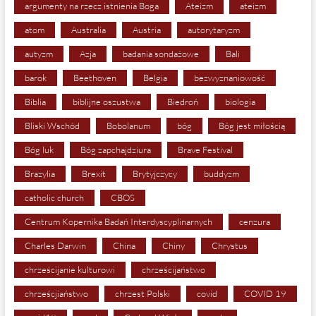
argumenty na rzecz istnienia Boga
Ateizm
ateizm
atom
Australia
Austria
autorytaryzm
autyzm
Azja
badania sondażowe
Bali
barok
Beethoven
Belgia
bezwyznaniowość
Biblia
biblijne oszustwa
Biedroń
biologia
Bliski Wschód
Bobolanum
bóg
Bóg jest miłością
Bóg luk
Bóg zapchajdziura
Brave Festival
Brazylia
Brexit
Brytyjczycy
buddyzm
catholic church
CBOS
Centrum Kopernika Badań Interdyscyplinarnych
cenzura
Charles Darwin
China
Chiny
Chrystus
chrześcijanie kulturowi
chrześcijaństwo
chrześcjiaństwo
chrzest Polski
covid
COVID 19