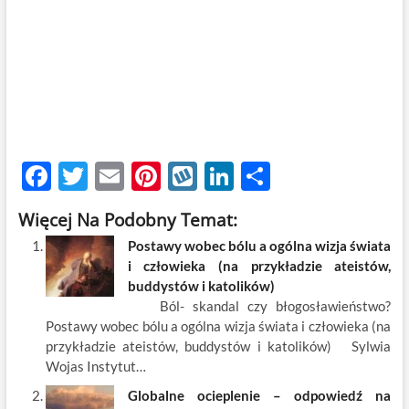
F
T
E
Pi
W
Li
S
ac
w
m
nt
y
n
h
Więcej Na Podobny Temat:
e
itt
ail
er
k
k
ar
Postawy wobec bólu a ogólna wizja świata
b
er
es
o
e
e
i człowieka (na przykładzie ateistów,
o
t
p
dI
buddystów i katolików)
Ból- skandal czy błogosławieństwo?
o
n
Postawy wobec bólu a ogólna wizja świata i człowieka (na
k
przykładzie ateistów, buddystów i katolików) Sylwia
Wojas Instytut…
Globalne ocieplenie – odpowiedź na