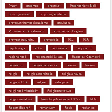
Prusy
przemoc
przemysł
Przenośnie w Biblii
przyczynowość
przyczyny epidemii
przyczyny homoseksualizmu
przyłuska
Przymierze z Abrahamem
Przymierze z Bogiem
przyrost naturalny
przyszłość
PSL
PSR
psychologia
Putin
racjonalista
racjonalizm
racjonalność
racjonalność świata
Radosław Czarnecki
radykalizm
radykalna prawica
rasizm
Razem
religia
religia a moralność
religia a nauka
religia w USA
religie
religijność
religijność młodzieży
Religioznawstwo
religioznawstwo
Rewolucja francuska 1789 r.
RFN
Robert Biedroń
romantyzm
Rosja
rosłaniec