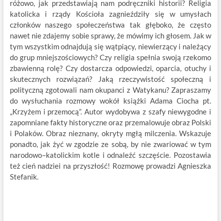
różowo, jak przedstawiają nam podręczniki historii? Religia
katolicka i rządy Kościoła zagnieździły się w umysłach
członków naszego społeczeństwa tak głęboko, że często
nawet nie zdajemy sobie sprawy, że mówimy ich głosem. Jak w
tym wszystkim odnajdują się wątpiący, niewierzący i należący
do grup mniejszościowych? Czy religia spełnia swoją rzekomo
zbawienną rolę? Czy dostarcza odpowiedzi, oparcia, otuchy i
skutecznych rozwiązań? Jaką rzeczywistość społeczną i
polityczną zgotowali nam okupanci z Watykanu? Zapraszamy
do wysłuchania rozmowy wokół książki Adama Ciocha pt.
„Krzyżem i przemocą”. Autor wydobywa z szafy niewygodne i
zapomniane fakty historyczne oraz przemalowuje obraz Polski
i Polaków. Obraz nieznany, okryty mgłą milczenia. Wskazuje
ponadto, jak żyć w zgodzie ze sobą, by nie zwariować w tym
narodowo–katolickim kotle i odnaleźć szczęście. Pozostawia
też cień nadziei na przyszłość! Rozmowę prowadzi Agnieszka
Stefanik.