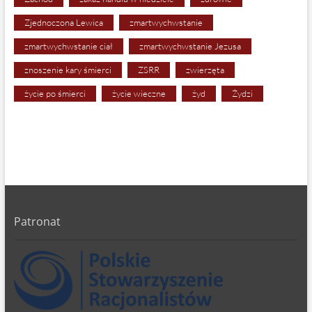
Zjednoczona Lewica
zmartwychwstanie
zmartwychwstanie ciał
zmartwychwstanie Jezusa
znoszenie kary śmierci
ZSRR
zwierzęta
życie po śmierci
życie wieczne
żyd
Żydzi
Patronat