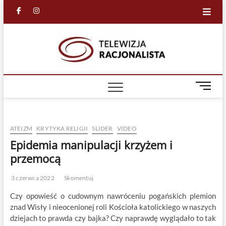
Skip
facebook
in
to
content
Racjona
RACJONALNA
TELEWIZJA
TV
M
e
n
u
ATEIZM
KRYTYKA RELIGII
SLIDER
VIDEO
B
u
Epidemia manipulacji krzyżem i
t
przemocą
t
o
3 czerwca 2022
Skomentuj
n
Czy opowieść o cudownym nawróceniu pogańskich plemion
znad Wisły i nieocenionej roli Kościoła katolickiego w naszych
dziejach to prawda czy bajka? Czy naprawdę wyglądało to tak