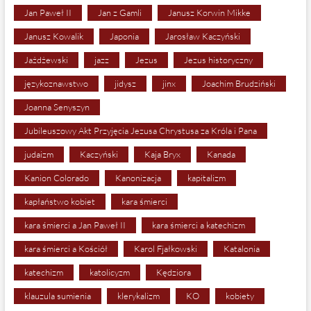
Jan Paweł II
Jan z Gamli
Janusz Korwin Mikke
Janusz Kowalik
Japonia
Jarosław Kaczyński
Jażdżewski
jazz
Jezus
Jezus historyczny
językoznawstwo
jidysz
jinx
Joachim Brudziński
Joanna Senyszyn
Jubileuszowy Akt Przyjęcia Jezusa Chrystusa za Króla i Pana
judaizm
Kaczyński
Kaja Bryx
Kanada
Kanion Colorado
Kanonizacja
kapitalizm
kapłaństwo kobiet
kara śmierci
kara śmierci a Jan Paweł II
kara śmierci a katechizm
kara śmierci a Kościół
Karol Fjałkowski
Katalonia
katechizm
katolicyzm
Kędziora
klauzula sumienia
klerykalizm
KO
kobiety