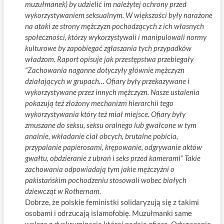
muzułmanek) by udzielić im należytej ochrony przed
wykorzystywaniem seksualnym. W większości były narażone
na ataki ze strony mężczyzn pochodzących z ich własnych
społeczności, którzy wykorzystywali i manipulowali normy
kulturowe by zapobiegać zgłaszania tych przypadków
władzom. Raport opisuje jak przestępstwa przebiegały
“Zachowania naganne dotyczyły głównie mężczyzn
działających w grupach… Ofiary były przekazywane i
wykorzystywane przez innych mężczyzn. Nasze ustalenia
pokazują też złożony mechanizm hierarchii tego
wykorzystywania który też miał miejsce. Ofiary były
zmuszane do seksu, seksu oralnego lub gwałcone w tym
analnie, wkładanie ciał obcych, brutalne pobicia,
przypalanie papierosami, krępowanie, odgrywanie aktów
gwałtu, obdzieranie z ubrań i seks przed kamerami” Takie
zachowania odpowiadają tym jakie mężczyźni o
pakistańskim pochodzeniu stosowali wobec białych
dziewcząt w Rothernam.
Dobrze, że polskie feministki solidaryzują się z takimi
osobami i odrzucają islamofobię. Muzułmanki same