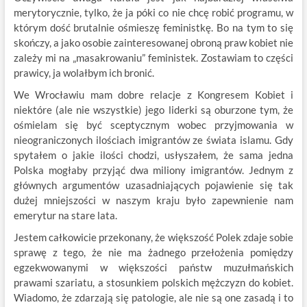
merytorycznie, tylko, że ja póki co nie chcę robić programu, w
którym dość brutalnie ośmieszę feministkę. Bo na tym to się
skończy, a jako osobie zainteresowanej obroną praw kobiet nie
zależy mi na „masakrowaniu” feministek. Zostawiam to części
prawicy, ja wolałbym ich bronić.
We Wrocławiu mam dobre relacje z Kongresem Kobiet i
niektóre (ale nie wszystkie) jego liderki są oburzone tym, że
ośmielam się być sceptycznym wobec przyjmowania w
nieograniczonych ilościach imigrantów ze świata islamu. Gdy
spytałem o jakie ilości chodzi, usłyszałem, że sama jedna
Polska mogłaby przyjąć dwa miliony imigrantów. Jednym z
głównych argumentów uzasadniających pojawienie się tak
dużej mniejszości w naszym kraju było zapewnienie nam
emerytur na stare lata.
Jestem całkowicie przekonany, że większość Polek zdaje sobie
sprawę z tego, że nie ma żadnego przełożenia pomiędzy
egzekwowanymi w większości państw muzułmańskich
prawami szariatu, a stosunkiem polskich mężczyzn do kobiet.
Wiadomo, że zdarzają się patologie, ale nie są one zasadą i to