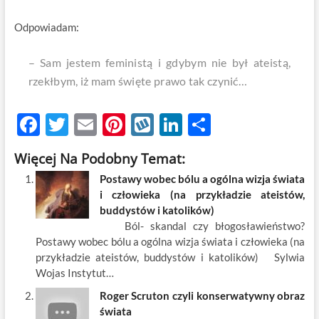
Odpowiadam:
– Sam jestem feministą i gdybym nie był ateistą,
rzekłbym, iż mam święte prawo tak czynić…
F
T
E
Pi
W
Li
S
ac
w
m
nt
y
n
h
Więcej Na Podobny Temat:
e
itt
ail
er
k
k
ar
Postawy wobec bólu a ogólna wizja świata
b
er
es
o
e
e
i człowieka (na przykładzie ateistów,
o
t
p
dI
buddystów i katolików)
Ból- skandal czy błogosławieństwo?
o
n
Postawy wobec bólu a ogólna wizja świata i człowieka (na
k
przykładzie ateistów, buddystów i katolików) Sylwia
Wojas Instytut…
Roger Scruton czyli konserwatywny obraz
świata