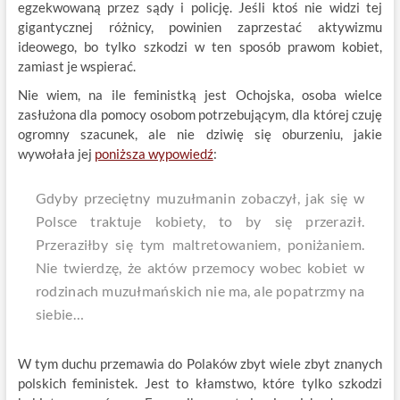
egzekwowaną przez sądy i policję. Jeśli ktoś nie widzi tej
gigantycznej różnicy, powinien zaprzestać aktywizmu
ideowego, bo tylko szkodzi w ten sposób prawom kobiet,
zamiast je wspierać.
Nie wiem, na ile feministką jest Ochojska, osoba wielce
zasłużona dla pomocy osobom potrzebującym, dla której czuję
ogromny szacunek, ale nie dziwię się oburzeniu, jakie
wywołała jej
poniższa wypowiedź
:
Gdyby przeciętny muzułmanin zobaczył, jak się w
Polsce traktuje kobiety, to by się przeraził.
Przeraziłby się tym maltretowaniem, poniżaniem.
Nie twierdzę, że aktów przemocy wobec kobiet w
rodzinach muzułmańskich nie ma, ale popatrzmy na
siebie…
W tym duchu przemawia do Polaków zbyt wiele zbyt znanych
polskich feministek. Jest to kłamstwo, które tylko szkodzi