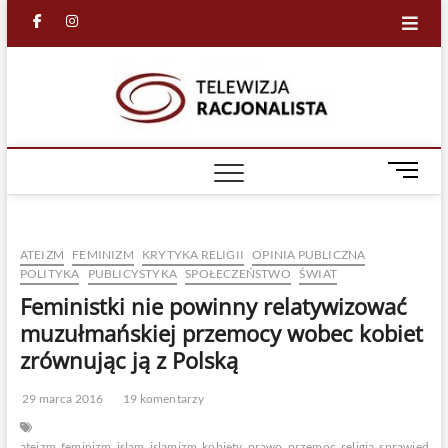
Skip
facebook
in
to
content
Racjona
RACJONALNA
TELEWIZJA
TV
M
e
n
u
ATEIZM
FEMINIZM
KRYTYKA RELIGII
OPINIA PUBLICZNA
B
POLITYKA
PUBLICYSTYKA
SPOŁECZEŃSTWO
ŚWIAT
u
Feministki nie powinny relatywizować
t
t
muzułmańskiej przemocy wobec kobiet
o
zrównując ją z Polską
n
29 marca 2016
19 komentarzy
ateizm
feminizm
islam
islamizm
kobiety
prawo
przemoc
religia
sprawiedliw