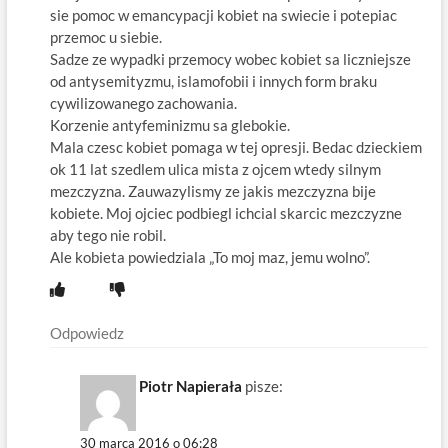
sie pomoc w emancypacji kobiet na swiecie i potepiac
przemoc u siebie.
Sadze ze wypadki przemocy wobec kobiet sa liczniejsze
od antysemityzmu, islamofobii i innych form braku
cywilizowanego zachowania.
Korzenie antyfeminizmu sa glebokie.
Mala czesc kobiet pomaga w tej opresji. Bedac dzieckiem
ok 11 lat szedlem ulica mista z ojcem wtedy silnym
mezczyzna. Zauwazylismy ze jakis mezczyzna bije
kobiete. Moj ojciec podbiegl ichcial skarcic mezczyzne
aby tego nie robil.
Ale kobieta powiedziala „To moj maz, jemu wolno”.
Odpowiedz
Piotr Napierała
pisze:
30 marca 2016 o 06:28