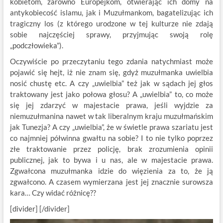
kobietom, zarówno Europejkom, otwierając ich domy na
antykobiecość islamu, jak i Muzułmankom, bagatelizując ich
tragiczny los (z którego urodzone w tej kulturze nie zdają
sobie najczęściej sprawy, przyjmując swoją rolę
„podczłowieka”).
Oczywiście po przeczytaniu tego zdania natychmiast może
pojawić się hejt, iż nie znam się, gdyż muzułmanka uwielbia
nosić chustę etc. A czy „uwielbia” też jak w sądach jej głos
traktowany jest jako połowa głosu? A „uwielbia” to, co może
się jej zdarzyć w majestacie prawa, jeśli wyjdzie za
niemuzułmanina nawet w tak liberalnym kraju muzułmańskim
jak Tunezja? A czy „uwielbia”, że w świetle prawa szariatu jest
co najmniej półwinna gwałtu na sobie? I to nie tylko poprzez
złe traktowanie przez policję, brak zrozumienia opinii
publicznej, jak to bywa i u nas, ale w majestacie prawa.
Zgwałcona muzułmanka idzie do więzienia za to, że ją
zgwałcono. A czasem wymierzana jest jej znacznie surowsza
kara… Czy widać różnicę??
[divider] [/divider]