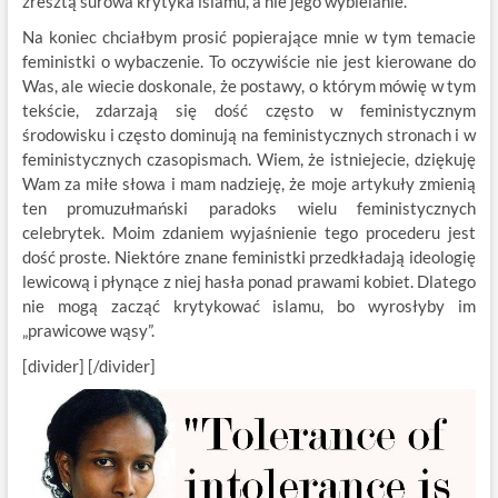
zresztą surowa krytyka islamu, a nie jego wybielanie.
Na koniec chciałbym prosić popierające mnie w tym temacie
feministki o wybaczenie. To oczywiście nie jest kierowane do
Was, ale wiecie doskonale, że postawy, o którym mówię w tym
tekście, zdarzają się dość często w feministycznym
środowisku i często dominują na feministycznych stronach i w
feministycznych czasopismach. Wiem, że istniejecie, dziękuję
Wam za miłe słowa i mam nadzieję, że moje artykuły zmienią
ten promuzułmański paradoks wielu feministycznych
celebrytek. Moim zdaniem wyjaśnienie tego procederu jest
dość proste. Niektóre znane feministki przedkładają ideologię
lewicową i płynące z niej hasła ponad prawami kobiet. Dlatego
nie mogą zacząć krytykować islamu, bo wyrosłyby im
„prawicowe wąsy”.
[divider] [/divider]