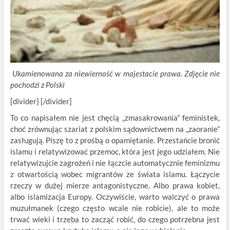
Ukamienowana za niewierność w majestacie prawa. Zdjęcie nie
pochodzi z Polski
[divider] [/divider]
To co napisałem nie jest chęcią „zmasakrowania” feministek,
choć zrównując szariat z polskim sądownictwem na „zaoranie”
zasługują. Piszę to z prośbą o opamiętanie. Przestańcie bronić
islamu i relatywizować przemoc, która jest jego udziałem. Nie
relatywizujcie zagrożeń i nie łączcie automatycznie feminizmu
z otwartością wobec migrantów ze świata islamu. Łączycie
rzeczy w dużej mierze antagonistyczne. Albo prawa kobiet,
albo islamizacja Europy. Oczywiście, warto walczyć o prawa
muzułmanek (czego często wcale nie robicie), ale to może
trwać wieki i trzeba to zacząć robić, do czego potrzebna jest