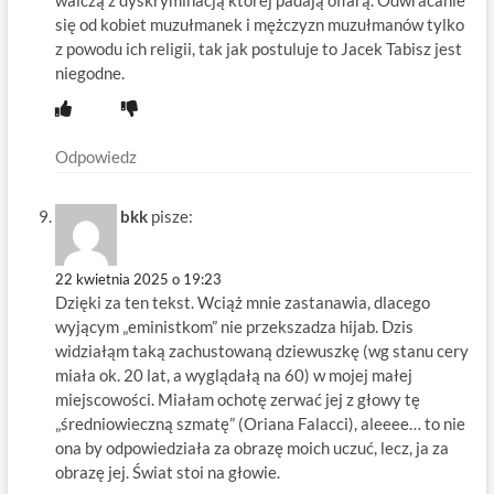
walczą z dyskryminacją której padają ofiarą. Odwracanie
się od kobiet muzułmanek i mężczyzn muzułmanów tylko
z powodu ich religii, tak jak postuluje to Jacek Tabisz jest
niegodne.
Odpowiedz
bkk
pisze:
22 kwietnia 2025 o 19:23
Dzięki za ten tekst. Wciąż mnie zastanawia, dlacego
wyjącym „eministkom” nie przekszadza hijab. Dzis
widziałąm taką zachustowaną dziewuszkę (wg stanu cery
miała ok. 20 lat, a wyglądałą na 60) w mojej małej
miejscowości. Miałam ochotę zerwać jej z głowy tę
„średniowieczną szmatę” (Oriana Falacci), aleeee… to nie
ona by odpowiedziała za obrazę moich uczuć, lecz, ja za
obrazę jej. Świat stoi na głowie.