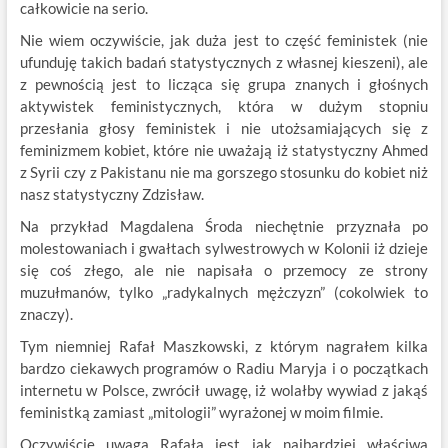
całkowicie na serio.
Nie wiem oczywiście, jak duża jest to część feministek (nie
ufunduję takich badań statystycznych z własnej kieszeni), ale
z pewnością jest to licząca się grupa znanych i głośnych
aktywistek feministycznych, która w dużym stopniu
przesłania głosy feministek i nie utożsamiających się z
feminizmem kobiet, które nie uważają iż statystyczny Ahmed
z Syrii czy z Pakistanu nie ma gorszego stosunku do kobiet niż
nasz statystyczny Zdzisław.
Na przykład Magdalena Środa niechętnie przyznała po
molestowaniach i gwałtach sylwestrowych w Kolonii iż dzieje
się coś złego, ale nie napisała o przemocy ze strony
muzułmanów, tylko „radykalnych mężczyzn” (cokolwiek to
znaczy).
Tym niemniej Rafał Maszkowski, z którym nagrałem kilka
bardzo ciekawych programów o Radiu Maryja i o początkach
internetu w Polsce, zwrócił uwagę, iż wolałby wywiad z jakąś
feministką zamiast „mitologii” wyrażonej w moim filmie.
Oczywiście uwaga Rafała jest jak najbardziej właściwa