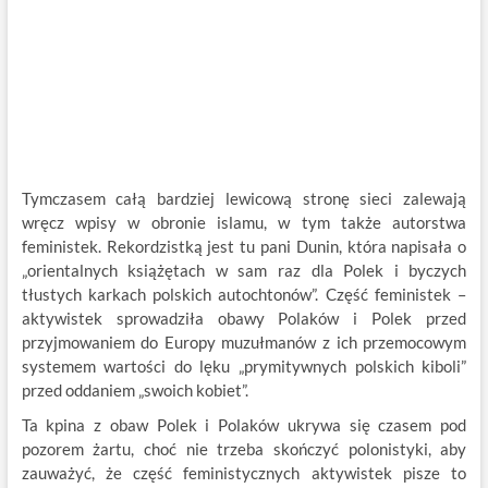
Tymczasem całą bardziej lewicową stronę sieci zalewają
wręcz wpisy w obronie islamu, w tym także autorstwa
feministek. Rekordzistką jest tu pani Dunin, która napisała o
„orientalnych książętach w sam raz dla Polek i byczych
tłustych karkach polskich autochtonów”. Część feministek –
aktywistek sprowadziła obawy Polaków i Polek przed
przyjmowaniem do Europy muzułmanów z ich przemocowym
systemem wartości do lęku „prymitywnych polskich kiboli”
przed oddaniem „swoich kobiet”.
Ta kpina z obaw Polek i Polaków ukrywa się czasem pod
pozorem żartu, choć nie trzeba skończyć polonistyki, aby
zauważyć, że część feministycznych aktywistek pisze to