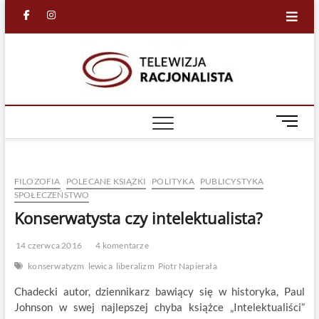
Skip
facebook
in
to
content
Racjona
RACJONALNA
TELEWIZJA
TV
M
e
n
u
FILOZOFIA
POLECANE KSIĄŻKI
POLITYKA
PUBLICYSTYKA
B
SPOŁECZEŃSTWO
u
Konserwatysta czy intelektualista?
t
t
o
14 czerwca 2016
4 komentarze
n
konserwatyzm
lewica
liberalizm
Piotr Napierała
Chadecki autor, dziennikarz bawiący się w historyka, Paul
Johnson w swej najlepszej chyba książce „Intelektualiści”