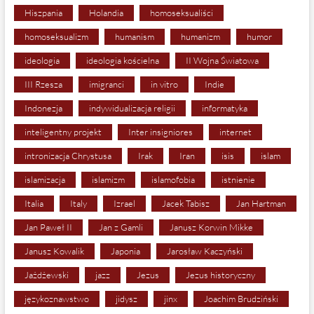
Hiszpania
Holandia
homoseksualiści
homoseksualizm
humanism
humanizm
humor
ideologia
ideologia kościelna
II Wojna Światowa
III Rzesza
imigranci
in vitro
Indie
Indonezja
indywidualizacja religii
informatyka
inteligentny projekt
Inter insigniores
internet
intronizacja Chrystusa
Irak
Iran
isis
islam
islamizacja
islamizm
islamofobia
istnienie
Italia
Italy
Izrael
Jacek Tabisz
Jan Hartman
Jan Paweł II
Jan z Gamli
Janusz Korwin Mikke
Janusz Kowalik
Japonia
Jarosław Kaczyński
Jażdżewski
jazz
Jezus
Jezus historyczny
językoznawstwo
jidysz
jinx
Joachim Brudziński