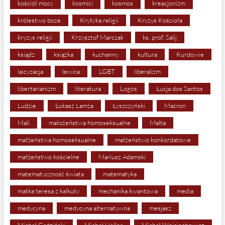
kościół mocy
kosmici
kosmos
kreacjonizm
królestwo boze
Krytyka religii
Kryzys Kościoła
kryzys religii
Krzysztof Marczak
ks. prof. Salij
ksiądz
książka
kuchanny
kultura
Kurdowie
laicyzacja
lewica
LGBT
liberalizm
libertarianizm
literatura
Logos
Łucja dos Santos
Ludzie
Łukasz Lamża
Łyszczyński
Macron
Mali
małożeństwa homoseksualne
Malta
małżeństwa homoseksualne
małżeństwo konkordatowe
małżeństwo kościelne
Mariusz Adamski
matematyczność świata
matematyka
matka teresa z kalkuty
mechanika kwantowa
media
medycyna
medycyna alternatywna
mesjasz