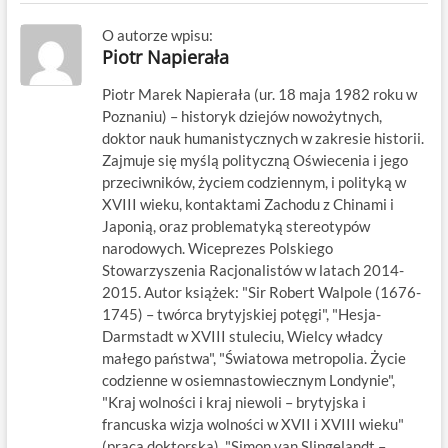
O autorze wpisu:
Piotr Napierała
Piotr Marek Napierała (ur. 18 maja 1982 roku w
Poznaniu) – historyk dziejów nowożytnych,
doktor nauk humanistycznych w zakresie historii.
Zajmuje się myślą polityczną Oświecenia i jego
przeciwników, życiem codziennym, i polityką w
XVIII wieku, kontaktami Zachodu z Chinami i
Japonią, oraz problematyką stereotypów
narodowych. Wiceprezes Polskiego
Stowarzyszenia Racjonalistów w latach 2014-
2015. Autor książek: "Sir Robert Walpole (1676-
1745) – twórca brytyjskiej potęgi", "Hesja-
Darmstadt w XVIII stuleciu, Wielcy władcy
małego państwa", "Światowa metropolia. Życie
codzienne w osiemnastowiecznym Londynie",
"Kraj wolności i kraj niewoli – brytyjska i
francuska wizja wolności w XVII i XVIII wieku"
(praca doktorska), "Simon van Slingelandt –