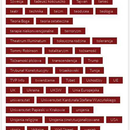
Szwecja
tadeusz kościuszko
Tajwan
taniec
teatr
technika
teizm
teodycea
teologia
Teoria Boga
teoria ostateczna
terapie niekonwencjonalne
terroryzm
Theatrum Illuminatum
toksyczna rodzina
tolerancja
Tommy Robinson
totalitaryzm
tożsamość
Tożsamość płciowa
transcendencja
Trump
Trybunał Konstytucyjny
trzaskowski
Turcja
TVP Info
twierdzenie
Tybet
Uchodźcy
UE
UK
Ukraina
UKSW
Unia Europejska
uniwersytet
Uniwersytet Kardynała Stefana Wyszyńskiego
Uniwersytet Papieski w Krakowie
urojenia
Urojenia religijne
Urojenia zinstytucjonalizowane
USA
utopia
Voltaire
Wall Street
waniek