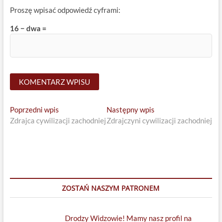
Proszę wpisać odpowiedź cyframi:
16 − dwa =
Nawigacja
Previous
Next
Poprzedni wpis
Następny wpis
post:
post:
Zdrajca cywilizacji zachodniej
Zdrajczyni cywilizacji zachodniej
wpisu
ZOSTAŃ NASZYM PATRONEM
Drodzy Widzowie! Mamy nasz profil na