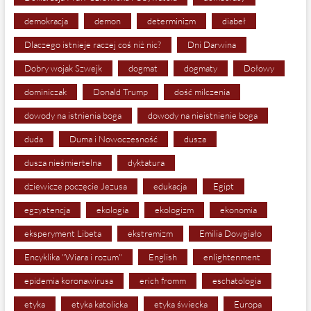
demokracja
demon
determinizm
diabeł
Dlaczego istnieje raczej coś niż nic?
Dni Darwina
Dobry wojak Szwejk
dogmat
dogmaty
Dołowy
dominiczak
Donald Trump
dość milczenia
dowody na istnienia boga
dowody na nieistnienie boga
duda
Duma i Nowoczesność
dusza
dusza nieśmiertelna
dyktatura
dziewicze poczęcie Jezusa
edukacja
Egipt
egzystencja
ekologia
ekologizm
ekonomia
eksperyment Libeta
ekstremizm
Emilia Dowgiało
Encyklika "Wiara i rozum"
English
enlightenment
epidemia koronawirusa
erich fromm
eschatologia
etyka
etyka katolicka
etyka świecka
Europa