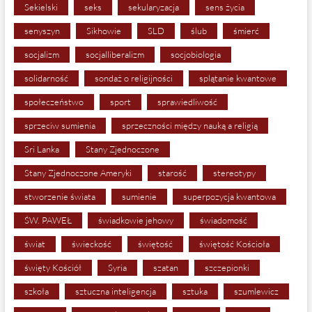
Sekielski
seks
sekularyzacja
sens życia
senyszyn
Sikhowie
SLD
ślub
śmierć
socjalizm
socjalliberalizm
socjobiologia
solidarność
sondaż o religijności
splątanie kwantowe
społeczeństwo
sport
sprawiedliwość
sprzeciw sumienia
sprzeczności między nauką a religią
Sri Lanka
Stany Zjednoczone
Stany Zjednoczone Ameryki
starość
stereotypy
stworzenie świata
sumienie
superpozycja kwantowa
ŚW. PAWEŁ
świadkowie jehowy
świadomość
świat
świeckość
świętość
świętość Kościoła
święty Kościół
Syria
szatan
szczepionki
szkoła
sztuczna inteligencja
sztuka
szumlewicz