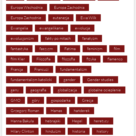
Europa Wschodnia
Europa Zachodnia
Europa Zachodnie
eutanazja
Ewa Wilk
Ewangelia
ewangelikanie
ewolucja
ewolucjonizm
fakty po mitach
fanatyzm
fantastyka
faszyzm
Fatima
feminizm
film
film Kler
Filozofia
filozofia
fizyka
flamenco
Francja
Francuzi
fundamentalizm
fundamentalizm katolicki
gender
Gender studies
geny
geografia
globalizacja
globalne ocieplenie
GMO
góry
gospodarka
Grecja
Grzegorz Roman
Hamas
hańderek
Hanna Bakuła
hebrajski
Hegel
heretycy
Hilary Clinton
hinduizm
historia
history