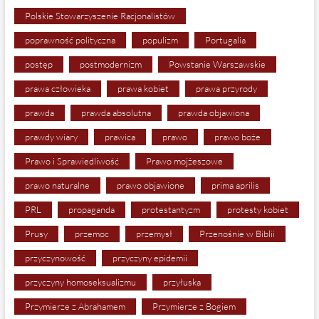
Polskie Stowarzyszenie Racjonalistów
poprawność polityczna
populizm
Portugalia
postęp
postmodernizm
Powstanie Warszawskie
prawa człowieka
prawa kobiet
prawa przyrody
prawda
prawda absolutna
prawda objawiona
prawdy wiary
prawica
prawo
prawo boże
Prawo i Sprawiedliwość
Prawo mojżeszowe
prawo naturalne
prawo objawione
prima aprilis
PRL
propaganda
protestantyzm
protesty kobiet
Prusy
przemoc
przemysł
Przenośnie w Biblii
przyczynowość
przyczyny epidemii
przyczyny homoseksualizmu
przyłuska
Przymierze z Abrahamem
Przymierze z Bogiem