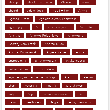
aborcja
abp Jędraszewski
Abraham
absolut
absurd
Adam Nobis
Adolf Hitler
Afryka
Agenda Europe
Agnieszko Wołk-Łaniewska
agnostycyzm
AI
akomodacjonizm
Alvert Jann
Ameryka
Ameryka Południowa
Amerykanie
Andrzej Dominiczak
Andrzej Duda
Andrzej Koraszewski
Angela Merkel
Anglia
antropologia
antyklerykalizm
antykoncepcja
antysemityzm
architektura
argumenty na rzecz istnienia Boga
Ateizm
ateizm
atom
Australia
Austria
autorytaryzm
autyzm
Azja
badania sondażowe
Bali
barok
Beethoven
Belgia
bezwyznaniowość