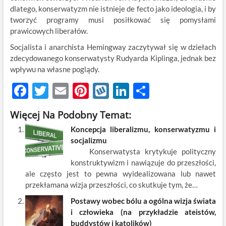
dlatego, konserwatyzm nie istnieje de fecto jako ideologia, i by
tworzyć programy musi posiłkować się pomysłami
prawicowych liberałów.
Socjalista i anarchista Hemingway zaczytywał się w dziełach
zdecydowanego konserwatysty Rudyarda Kiplinga, jednak bez
wpływu na własne poglądy.
F
T
E
Pi
W
Li
S
ac
w
m
nt
y
n
h
Więcej Na Podobny Temat:
e
itt
ail
er
k
k
ar
Koncepcja liberalizmu, konserwatyzmu i
b
er
es
o
e
e
socjalizmu
o
t
p
dI
Konserwatysta krytykuje polityczny
konstruktywizm i nawiązuje do przeszłości,
o
n
ale często jest to pewna wyidealizowana lub nawet
k
przekłamana wizja przeszłości, co skutkuje tym, że…
Postawy wobec bólu a ogólna wizja świata
i człowieka (na przykładzie ateistów,
buddystów i katolików)