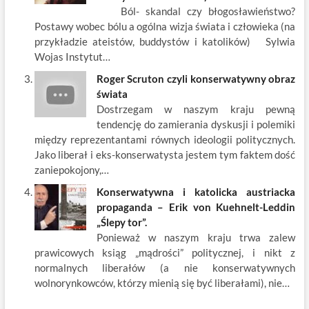
Ból- skandal czy błogosławieństwo?
Postawy wobec bólu a ogólna wizja świata i człowieka (na
przykładzie ateistów, buddystów i katolików) Sylwia
Wojas Instytut…
Roger Scruton czyli konserwatywny obraz
świata
Dostrzegam w naszym kraju pewną
tendencję do zamierania dyskusji i polemiki
między reprezentantami równych ideologii politycznych.
Jako liberał i eks-konserwatysta jestem tym faktem dość
zaniepokojony,…
Konserwatywna i katolicka austriacka
propaganda – Erik von Kuehnelt-Leddin
„Ślepy tor”.
Ponieważ w naszym kraju trwa zalew
prawicowych ksiąg „mądrości” politycznej, i nikt z
normalnych liberałów (a nie konserwatywnych
wolnorynkowców, którzy mienią się być liberałami), nie…