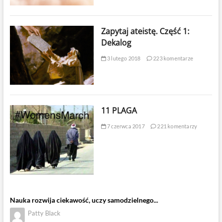
Zapytaj ateistę. Część 1:
Dekalog
3 lutego 2018
223 komentarze
11 PLAGA
7 czerwca 2017
221 komentarzy
Nauka rozwija ciekawość, uczy samodzielnego...
Patty Black