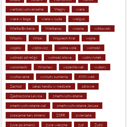
wartości uniwersalne
Węgry
wiara
wiara w boga
wiara w cuda
wielgus
Wielka Brytania
Wielkanoc
wiosna
witkowski
Włochy
Włosi
Wojciech Kral
wojna
wojsko
wójtowicz
wolna wola
wolność
wolność od religii
wolność słowa
wolny rynek
woroniecki
Wrocław
wszechświat
wybory
wychowanie
wyrzuty sumienia
XVIII wiek
Zachód
zakaz handlu w niedziele
zdrowie
Zjednoczona Lewica
zmartwychwstanie
zmartwychwstanie ciał
zmartwychwstanie Jezusa
znoszenie kary śmierci
ZSRR
zwierzęta
życie po śmierci
życie wieczne
żyd
Żydzi