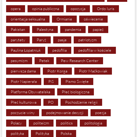
opera
opinia publiczna
opozycja
Ordo Iuris
orientacja seksualna
Ormianie
oświecenie
Pakistan
Palestyna
pandemia
papież
parytety
Paryż
pasje
patriotyzm
Paulina Łopatniuk
pedofilia
pedofilia w kościele
pesymizm
Petek
Pew Research Center
pierwsza dama
Piotr Korga
Piotr Maćkowiak
Piotr Napierała
PiS
Pismo Święte
Platforma Obywatelska
Płeć biologiczna
Płeć kulturowa
PO
Pochodzenie religii
poczucie winy
podejmowanie decyzji
poezja
Polacy
politeizm
politics
politologia
polityka
Polityka
Polska