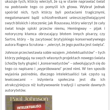
ukazuje tych, którzy wierzyli, że są w stanie naprawiać świat
na podstawie tego co pomyśli ich głowa. Wybrał jednak
spośród nich, tych którzy byli postaciami tragicznymi,
megalomanami bądź schizofrenikami unieszczęśliwiającymi
swych bliskich i otoczenie; jak Rousseau, który wierzył że cały
świat knuje spiski przeciw niemu, Hemingway – pijak i
notoryczny kłamca obrzucający błotem innych pisarzy, czy
Sartre, który – by zacytować brytyjskiego konserwatywnego
autora Rogera Scrutona – „wierzył, że jego pustka jest święta”.
Johnson przeciwstawia sobie wzajem „intelektualistów” – tych
którzy polegają na swych własnych projektach nowego świata
(choćby były głupie) i „konserwatystów” – odwołujących się do
tego co napisano i „wypróbowano” przed nimi. W ten sposób
wyjaśnia pośrednio, dlaczego intelektualiści tak często są
lewicowcami – inżynieria społeczna jest dla ich
atrakcyjniejsza niż kultywowanie tradycji i uznanie dawnych
autorytetów.