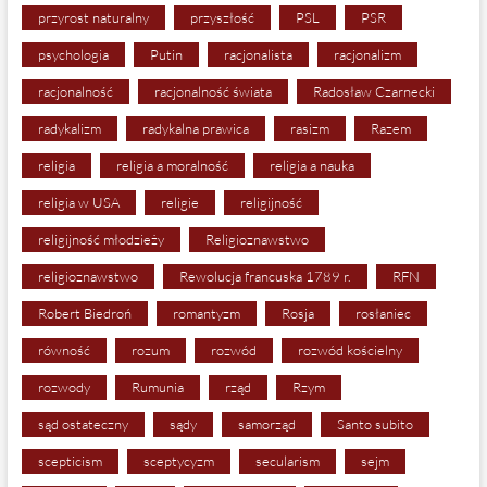
przyrost naturalny
przyszłość
PSL
PSR
psychologia
Putin
racjonalista
racjonalizm
racjonalność
racjonalność świata
Radosław Czarnecki
radykalizm
radykalna prawica
rasizm
Razem
religia
religia a moralność
religia a nauka
religia w USA
religie
religijność
religijność młodzieży
Religioznawstwo
religioznawstwo
Rewolucja francuska 1789 r.
RFN
Robert Biedroń
romantyzm
Rosja
rosłaniec
równość
rozum
rozwód
rozwód kościelny
rozwody
Rumunia
rząd
Rzym
sąd ostateczny
sądy
samorząd
Santo subito
scepticism
sceptycyzm
secularism
sejm