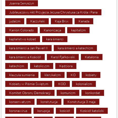
Joanna Senyszyn
Jubileuszowy Akt Przyjęcia Jezusa Chrystusa za Króla i Pana
judaizm
Kaczyński
Kaja Bryx
Kanada
Kanion Colorado
Kanonizacja
kapitalizm
kapłaństwo kobiet
kara śmierci
kara śmierci a Jan Paweł II
kara śmierci a katechizm
kara śmierci a Kościół
Karol Fjałkowski
Katalonia
katechizm
katolicyzm
Kędziora
klauzula sumienia
klerykalizm
KO
kobiety
Kobiety w Piśmie Świętym
KOD
kolonializm
Komitet Obrony Demokracji
komunizm
konkordat
konserwatyzm
konstytucja
Konstytucja 3 maja
koronawirus
korupcja
kościół
Kościół katolicki