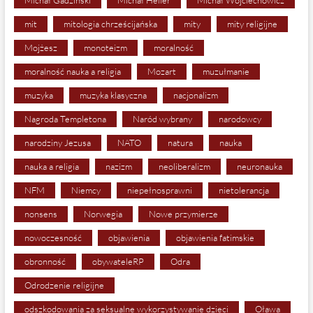
Michał Gadziński
Michał Heller
Michał Wojciechowicz
mit
mitologia chrześcijańska
mity
mity religijne
Mojżesz
monoteizm
moralność
moralność nauka a religia
Mozart
muzułmanie
muzyka
muzyka klasyczna
nacjonalizm
Nagroda Templetona
Naród wybrany
narodowcy
narodziny Jezusa
NATO
natura
nauka
nauka a religia
nazizm
neoliberalizm
neuronauka
NFM
Niemcy
niepełnosprawni
nietolerancja
nonsens
Norwegia
Nowe przymierze
nowoczesność
objawienia
objawienia fatimskie
obronność
obywateleRP
Odra
Odrodzenie religijne
odszkodowania za seksualne wykorzystywanie dzieci
Oława