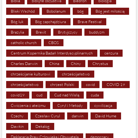
Biblia
biblijne oszustwa
Biedroń
biologia
Bliski Wschód
Bobolanum
bóg
Bóg jest miłością
Bóg luk
Bóg zapchajdziura
Brave Festival
Brazylia
Brexit
Brytyjczycy
buddyzm
catholic church
CBOS
Centrum Kopernika Badań Interdyscyplinarnych
cenzura
Charles Darwin
China
Chiny
Chrystus
chrześcijanie kulturowi
chrześcijaństwo
chrześcjiaństwo
chrzest Polski
covid
COVID 19
covid19
cud
Cud nad Wisłą
cuda
Ćwiczenia z ateizmu
Cyryl i Metody
cywilizacja
Czechy
Czesław Cyrul
darwin
David Hume
Dawkin
Dekalog
Deklaracja Praw Człowieka i Obywatela
democracy