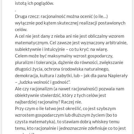
istotą ich poglądów.
.
Druga rzecz: racjonalność można ocenić (o ile…)
wyłącznie pod kątem skutecznej realizacji postawionych
celów.
A cel nie jest dany z nieba ani nie jest obliczalny wzorem
matematycznym. Cel zawsze jest wyznaczony arbitralnie,
subiektywnie i intuicyjnie – co tu kryć: na wiarę.
Celem może być maksymalny wzrost gospodarczy,
pluralizm i tolerancja, dążenie do równości, zwiększanie
długości życia, ochrona środowiska naturalnego,
demokracja, kultura i zabytki, lub – jak dla pana Napierały
– „ludzka wolność i godność”.
Ale czy racjonalizm (a nawet racjonalność) pozwala nam
obiektywnie stwierdzić, który z tych celów jest
najbardziej racjonalny? Raczej nie.
Przy czym o ile łatwo jest określić, co jest szybszym
wzrostem gospodarczym lub dłuższym życiem (bo to
czysta matematyka), to stawiam dobrą whiskey temu
temu, kto racjonalnie i jednoznacznie zdefiniuje co to jest