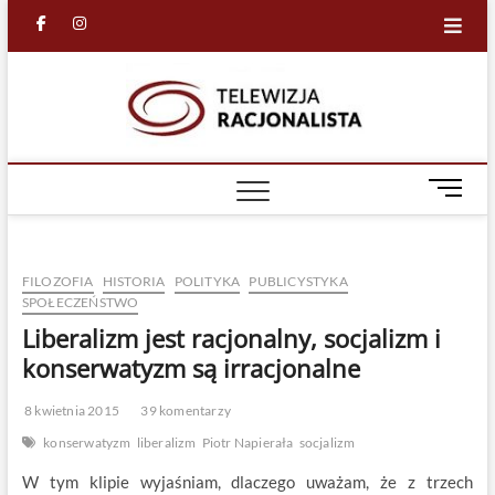
Skip
facebook
in
to
content
Racjona
RACJONALNA
TELEWIZJA
TV
M
e
n
u
FILOZOFIA
HISTORIA
POLITYKA
PUBLICYSTYKA
B
SPOŁECZEŃSTWO
u
Liberalizm jest racjonalny, socjalizm i
t
t
konserwatyzm są irracjonalne
o
n
8 kwietnia 2015
39 komentarzy
konserwatyzm
liberalizm
Piotr Napierała
socjalizm
W tym klipie wyjaśniam, dlaczego uważam, że z trzech