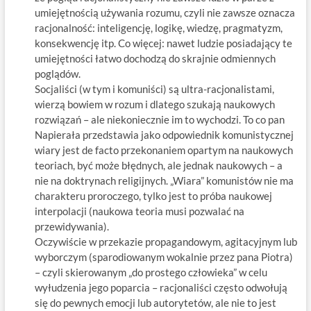
umiejętnością używania rozumu, czyli nie zawsze oznacza
racjonalność: inteligencję, logikę, wiedzę, pragmatyzm,
konsekwencję itp. Co więcej: nawet ludzie posiadający te
umiejętności łatwo dochodzą do skrajnie odmiennych
poglądów.
Socjaliści (w tym i komuniści) są ultra-racjonalistami,
wierzą bowiem w rozum i dlatego szukają naukowych
rozwiązań – ale niekoniecznie im to wychodzi. To co pan
Napierała przedstawia jako odpowiednik komunistycznej
wiary jest de facto przekonaniem opartym na naukowych
teoriach, być może błędnych, ale jednak naukowych – a
nie na doktrynach religijnych. „Wiara” komunistów nie ma
charakteru proroczego, tylko jest to próba naukowej
interpolacji (naukowa teoria musi pozwalać na
przewidywania).
Oczywiście w przekazie propagandowym, agitacyjnym lub
wyborczym (sparodiowanym wokalnie przez pana Piotra)
– czyli skierowanym „do prostego człowieka” w celu
wyłudzenia jego poparcia – racjonaliści często odwołują
się do pewnych emocji lub autorytetów, ale nie to jest