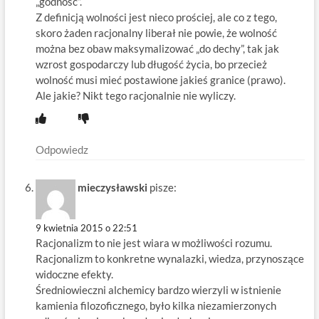
„godność”.
Z definicją wolności jest nieco prościej, ale co z tego,
skoro żaden racjonalny liberał nie powie, że wolność
można bez obaw maksymalizować „do dechy”, tak jak
wzrost gospodarczy lub długość życia, bo przecież
wolność musi mieć postawione jakieś granice (prawo).
Ale jakie? Nikt tego racjonalnie nie wyliczy.
Odpowiedz
mieczysławski
pisze:
9 kwietnia 2015 o 22:51
Racjonalizm to nie jest wiara w możliwości rozumu.
Racjonalizm to konkretne wynalazki, wiedza, przynoszące
widoczne efekty.
Średniowieczni alchemicy bardzo wierzyli w istnienie
kamienia filozoficznego, było kilka niezamierzonych