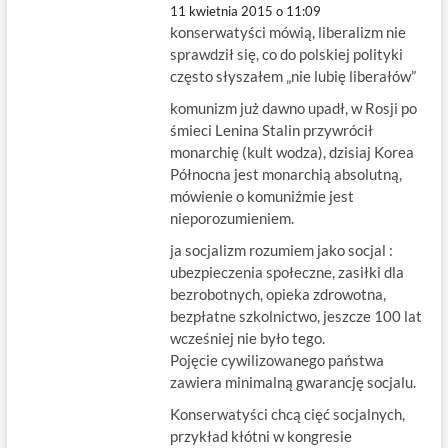
11 kwietnia 2015 o 11:09
konserwatyści mówią, liberalizm nie
sprawdził się, co do polskiej polityki
często słyszałem „nie lubię liberałów”
komunizm już dawno upadł, w Rosji po
śmieci Lenina Stalin przywrócił
monarchię (kult wodza), dzisiaj Korea
Północna jest monarchią absolutną,
mówienie o komuniźmie jest
nieporozumieniem.
ja socjalizm rozumiem jako socjal :
ubezpieczenia społeczne, zasiłki dla
bezrobotnych, opieka zdrowotna,
bezpłatne szkolnictwo, jeszcze 100 lat
wcześniej nie było tego.
Pojęcie cywilizowanego państwa
zawiera minimalną gwarancję socjalu.
Konserwatyści chcą cięć socjalnych,
przykład kłótni w kongresie