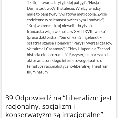
1745) – twórca brytyjskiej potęgi", "Hesja-
Darmstadt w XVIII stuleciu, Wielcy władcy
małego państwa", "Światowa metropolia. Życie
codzienne w osiemnastowiecznym Londynie",
"Kraj wolności i kraj niewoli – brytyjska i
francuska wizja wolności w XVII i XVIII wieku"
(praca doktorska), "Simon van Slingelandt –
ostatnia szansa Holandii", "Paryż i Wersal czasów
Voltaire'a i Casanovy", "Chiny i Japonia a Zachód -
historia nieporozumień". Reżyser, scenarzysta i
aktor amatorskiego internetowego teatru o
tematyce racjonalistyczno-liberalnej Theatrum
Illuminatum
39 Odpowiedź na “Liberalizm jest
racjonalny, socjalizm i
konserwatyzm są irracjonalne”