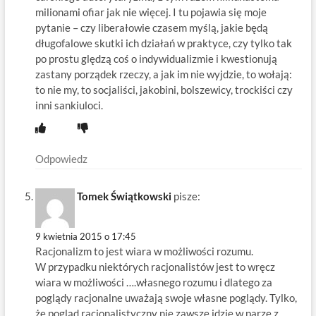
milionami ofiar jak nie więcej. I tu pojawia się moje
pytanie – czy liberałowie czasem myślą, jakie będą
długofalowe skutki ich działań w praktyce, czy tylko tak
po prostu ględzą coś o indywidualizmie i kwestionują
zastany porządek rzeczy, a jak im nie wyjdzie, to wołają:
to nie my, to socjaliści, jakobini, bolszewicy, trockiści czy
inni sankiuloci.
Odpowiedz
Tomek Świątkowski
pisze:
9 kwietnia 2015 o 17:45
Racjonalizm to jest wiara w możliwości rozumu.
W przypadku niektórych racjonalistów jest to wręcz
wiara w możliwości ….własnego rozumu i dlatego za
poglądy racjonalne uważają swoje własne poglądy. Tylko,
że pogląd racjonalistyczny nie zawsze idzie w parze z