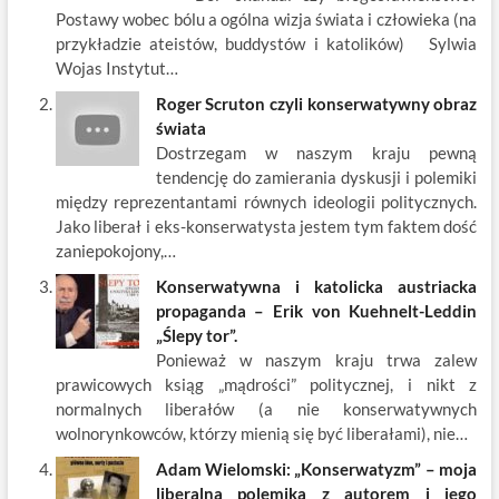
o
n
Postawy wobec bólu a ogólna wizja świata i człowieka (na
k
przykładzie ateistów, buddystów i katolików) Sylwia
Wojas Instytut…
Roger Scruton czyli konserwatywny obraz
świata
Dostrzegam w naszym kraju pewną
tendencję do zamierania dyskusji i polemiki
między reprezentantami równych ideologii politycznych.
Jako liberał i eks-konserwatysta jestem tym faktem dość
zaniepokojony,…
Konserwatywna i katolicka austriacka
propaganda – Erik von Kuehnelt-Leddin
„Ślepy tor”.
Ponieważ w naszym kraju trwa zalew
prawicowych ksiąg „mądrości” politycznej, i nikt z
normalnych liberałów (a nie konserwatywnych
wolnorynkowców, którzy mienią się być liberałami), nie…
Adam Wielomski: „Konserwatyzm” – moja
liberalna polemika z autorem i jego