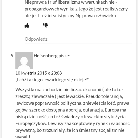
Nieprawda triuf liberalizmu w warunkach nie -
propagandowych wynika z tego że jest realistyczny
ale jest też idealistyczny Np prawa człowieka
Odpowiedz
Heisenberg
pisze:
10 kwietnia 2015 o 23:08
„I cóż takiego lewackiego się dzieje?”
Wszystko na zachodzie nie licząc ekonomii ( ale to tez
zresztą zlewaczałe ) jest lewackie. Pseudo tolerancja,
lewicowa poprawność polityczna, zniewieściałość, prawa
gejów, szeroko dostępna aborcja, eutanazja, Europa ma
niską dzietność, co też świadczy o lewackim stylu życia
Europejczyków. Lewusy zaakceptowały rynek i własność
prywatną, bo zrozumiały, że ich śmieszny socjalizm nie
wypalił.