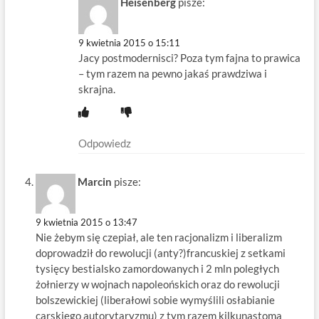
Heisenberg
pisze:
9 kwietnia 2015 o 15:11
Jacy postmodernisci? Poza tym fajna to prawica
– tym razem na pewno jakaś prawdziwa i
skrajna.
Odpowiedz
Marcin
pisze:
9 kwietnia 2015 o 13:47
Nie żebym się czepiał, ale ten racjonalizm i liberalizm
doprowadził do rewolucji (anty?)francuskiej z setkami
tysięcy bestialsko zamordowanych i 2 mln poległych
żołnierzy w wojnach napoleońskich oraz do rewolucji
bolszewickiej (liberałowi sobie wymyślili osłabianie
carskiego autorytaryzmu) z tym razem kilkunastoma