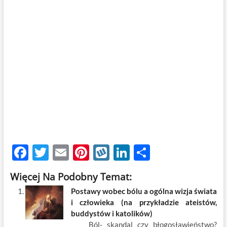
F
T
E
Pi
W
Li
S
ac
w
m
nt
y
n
h
Więcej Na Podobny Temat:
e
itt
ail
er
k
k
ar
Postawy wobec bólu a ogólna wizja świata
b
er
es
o
e
e
i człowieka (na przykładzie ateistów,
o
t
p
dI
buddystów i katolików)
Ból- skandal czy błogosławieństwo?