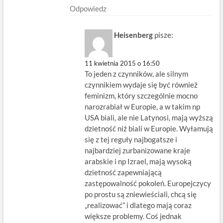
Odpowiedz
Heisenberg
pisze:
11 kwietnia 2015 o 16:50
To jeden z czynników, ale silnym
czynnikiem wydaje się być również
feminizm, który szczególnie mocno
narozrabiał w Europie, a w takim np
USA biali, ale nie Latynosi, mają wyższą
dzietność niż biali w Europie. Wyłamują
się z tej reguły najbogatsze i
najbardziej zurbanizowane kraje
arabskie i np Izrael, mają wysoką
dzietność zapewniającą
zastępowalność pokoleń. Europejczycy
po prostu są zniewieściali, chcą się
„realizować” i dlatego mają coraz
większe problemy. Coś jednak