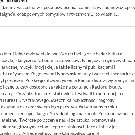
go liberalizmu
jdziemy wszędzie w epoce oświecenia, co nie dziwi, ponieważ opró
aigne’a, oraz pewnych pomysłów antycznych[1] to właśnie…
ykiem. Odbył dwie wielkie podróże do Indii, gdzie badał kulturę,
ą muzykę klasyczną. Te badania zaowocowały między innymi wykłada
asycznej muzyki indyjskiej, a także licznymi publikacjami i
wał z reżyserem Zbigniewem Rybczyńskim przy tworzeniu scenariusz
był prezesem Polskiego Stowarzyszenia Racjonalistów, wybranym na
 liczne teksty dostępne są także na portalach Racjonalista.tv,
numan.pl. Organizator i uczestnik wielu festiwali i konferencji na
14 laureat Kryształowego Świecznika publiczności, nagrody
 działania na rzecz świeckiego państwa. W tym samym roku
arlamentu europejskiego. Na videoblogu na kanale YouTube, wzorem
 ateizmu. Twórcze połączenie nauki ze sztuką, promowanie
niem są głównymi celami jego działalności. Jacek Tabisz jest
alista.tv. Adres mailowy: jacek.tabisz@psr.org.pl