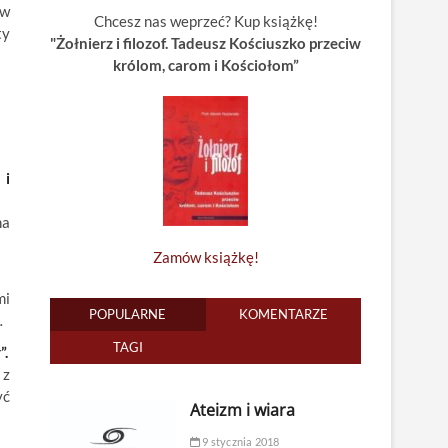
ów
Chcesz nas weprzeć? Kup książkę!
ty
"Żołnierz i filozof. Tadeusz Kościuszko przeciw
królom, carom i Kościołom”
 i
na
Zamów książkę!
mi
POPULARNE
KOMENTARZE
…
TAGI
”.
 z
yć
Ateizm i wiara
9 stycznia 2018