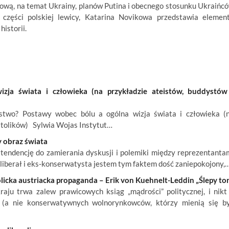
ową, na temat Ukrainy, planów Putina i obecnego stosunku Ukraińc
 części polskiej lewicy, Katarina Novikowa przedstawia elemen
historii.
ja świata i człowieka (na przykładzie ateistów, buddystów
wo? Postawy wobec bólu a ogólna wizja świata i człowieka (
atolików) Sylwia Wojas Instytut…
 obraz świata
endencję do zamierania dyskusji i polemiki między reprezentanta
o liberał i eks-konserwatysta jestem tym faktem dość zaniepokojony,
icka austriacka propaganda – Erik von Kuehnelt-Leddin „Ślepy tor
ju trwa zalew prawicowych ksiąg „mądrości” politycznej, i nikt
 (a nie konserwatywnych wolnorynkowców, którzy mienią się b