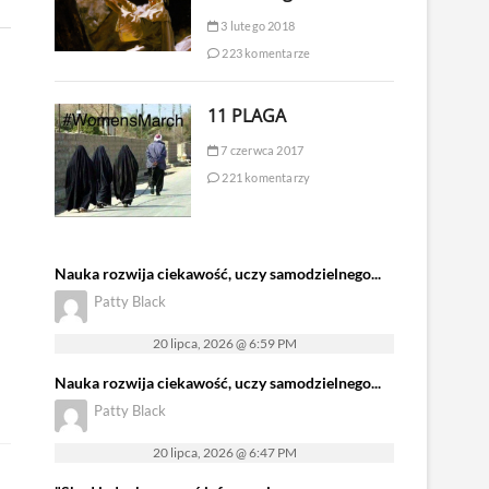
3 lutego 2018
223 komentarze
11 PLAGA
7 czerwca 2017
221 komentarzy
Nauka rozwija ciekawość, uczy samodzielnego...
Patty Black
20 lipca, 2026 @ 6:59 PM
Nauka rozwija ciekawość, uczy samodzielnego...
Patty Black
20 lipca, 2026 @ 6:47 PM