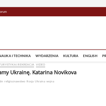
orum
lista TV
IZJA
NAUKA I TECHNIKA
WYDARZENIA
KULTURA
ENGLISH
P
TURYSTYKA I REKREACJA
VIDEO
amy Ukrainę. Katarina Novikova
tin
religioznawstwo
Rosja
Ukraina
wojna