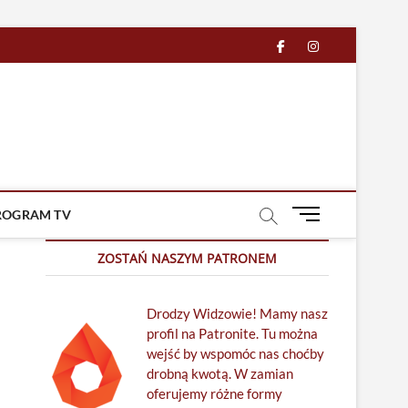
facebook
in
M
ROGRAM TV
e
n
ZOSTAŃ NASZYM PATRONEM
u
B
Drodzy Widzowie! Mamy nasz
u
profil na Patronite. Tu można
t
wejść by wspomóc nas choćby
t
drobną kwotą. W zamian
o
oferujemy różne formy
n