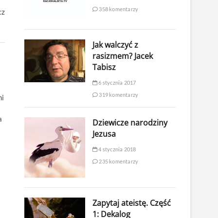
358 komentarzy
cz
Jak walczyć z
rasizmem? Jacek
Tabisz
6 stycznia 2017
319 komentarzy
mi
a
Dziewicze narodziny
Jezusa
4 stycznia 2018
235 komentarzy
Zapytaj ateistę. Część
1: Dekalog