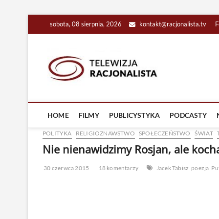
Skip
sobota, 08 sierpnia, 2026
kontakt@racjonalista.tv
F
to
content
Racjona
RACJONALNA TELEW
HOME
FILMY
PUBLICYSTYKA
PODCASTY
POLITYKA
RELIGIOZNAWSTWO
SPOŁECZEŃSTWO
ŚWIAT
Nie nienawidzimy Rosjan, ale koch
30 czerwca 2015
18 komentarzy
Jacek Tabisz
poezja
Pu