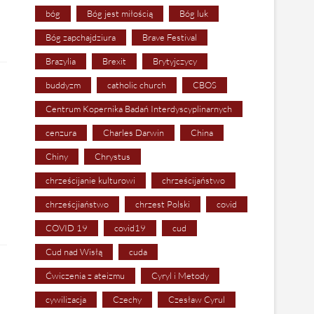
bóg
Bóg jest miłością
Bóg luk
Bóg zapchajdziura
Brave Festival
Brazylia
Brexit
Brytyjczycy
buddyzm
catholic church
CBOS
Centrum Kopernika Badań Interdyscyplinarnych
cenzura
Charles Darwin
China
Chiny
Chrystus
chrześcijanie kulturowi
chrześcijaństwo
chrześcjiaństwo
chrzest Polski
covid
COVID 19
covid19
cud
Cud nad Wisłą
cuda
Ćwiczenia z ateizmu
Cyryl i Metody
cywilizacja
Czechy
Czesław Cyrul