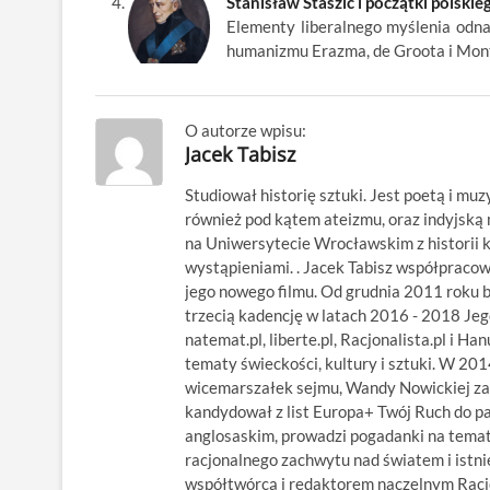
Stanisław Staszic i początki polskie
Elementy liberalnego myślenia odna
humanizmu Erazma, de Groota i Mont
O autorze wpisu:
Jacek Tabisz
Studiował historię sztuki. Jest poetą i muz
również pod kątem ateizmu, oraz indyjsk
na Uniwersytecie Wrocławskim z historii kl
wystąpieniami. . Jacek Tabisz współpraco
jego nowego filmu. Od grudnia 2011 roku 
trzecią kadencję w latach 2016 - 2018 Jego
natemat.pl, liberte.pl, Racjonalista.pl i Ha
tematy świeckości, kultury i sztuki. W 20
wicemarszałek sejmu, Wandy Nowickiej za
kandydował z list Europa+ Twój Ruch do p
anglosaskim, prowadzi pogadanki na temat
racjonalnego zachwytu nad światem i istnie
współtwórcą i redaktorem naczelnym Racjon