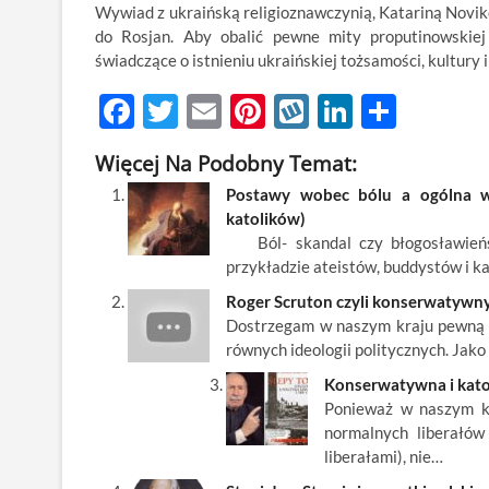
Wywiad z ukraińską religioznawczynią, Katariną Novik
do Rosjan. Aby obalić pewne mity proputinowskiej
świadczące o istnieniu ukraińskiej tożsamości, kultury i 
F
T
E
Pi
W
Li
S
ac
w
m
nt
y
n
h
Więcej Na Podobny Temat:
e
itt
ail
er
k
k
ar
Postawy wobec bólu a ogólna wiz
b
er
es
o
e
e
katolików)
o
t
p
dI
Ból- skandal czy błogosławieńst
przykładzie ateistów, buddystów i k
o
n
Roger Scruton czyli konserwatywny
k
Dostrzegam w naszym kraju pewną t
równych ideologii politycznych. Jak
Konserwatywna i katol
Ponieważ w naszym kra
normalnych liberałów
liberałami), nie…