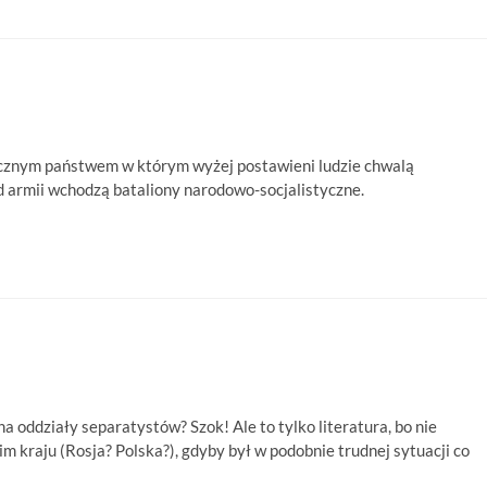
cznym państwem w którym wyżej postawieni ludzie chwalą
 armii wchodzą bataliony narodowo-socjalistyczne.
 oddziały separatystów? Szok! Ale to tylko literatura, bo nie
oim kraju (Rosja? Polska?), gdyby był w podobnie trudnej sytuacji co