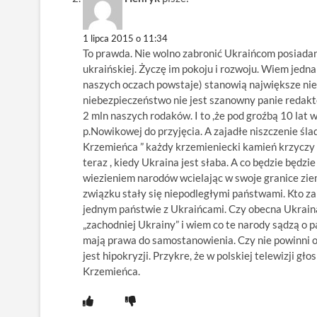
1 lipca 2015 o 11:34
To prawda. Nie wolno zabronić Ukraińcom posiadan
ukraińskiej. Życzę im pokoju i rozwoju. Wiem jedn
naszych oczach powstaje) stanowią największe nieb
niebezpieczeństwo nie jest szanowny panie redakt
2 mln naszych rodaków. I to ,że pod groźbą 10 lat 
p.Nowikowej do przyjęcia. A zajadłe niszczenie ślad
Krzemieńca ” każdy krzemieniecki kamień krzyczy TU
teraz , kiedy Ukraina jest słaba. A co będzie będzi
wiezieniem narodów wcielając w swoje granice zie
związku stały się niepodległymi państwami. Kto 
jednym państwie z Ukraińcami. Czy obecna Ukraina 
„zachodniej Ukrainy” i wiem co te narody sądzą o
mają prawa do samostanowienia. Czy nie powinni ot
jest hipokryzji. Przykre, że w polskiej telewizji g
Krzemieńca.