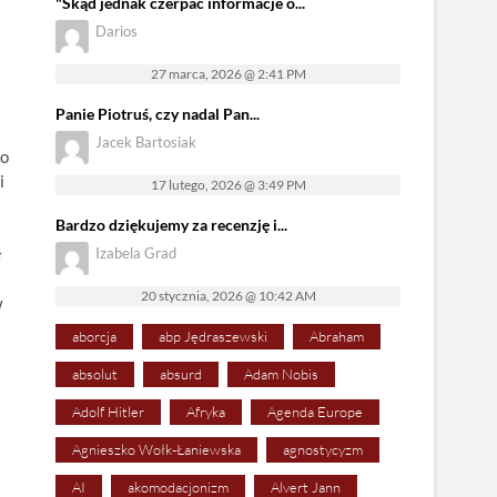
"Skąd jednak czerpać informacje o...
Darios
27 marca, 2026 @ 2:41 PM
Panie Piotruś, czy nadal Pan...
Jacek Bartosiak
ło
i
17 lutego, 2026 @ 3:49 PM
Bardzo dziękujemy za recenzję i...
ł
Izabela Grad
20 stycznia, 2026 @ 10:42 AM
w
aborcja
abp Jędraszewski
Abraham
absolut
absurd
Adam Nobis
Adolf Hitler
Afryka
Agenda Europe
Agnieszko Wołk-Łaniewska
agnostycyzm
AI
akomodacjonizm
Alvert Jann