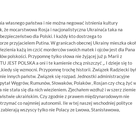
ia własnego państwa i nie można negować istnienia kultury
ak, że mocarstwowa Rosja i nacjonalistyczna Ukraina(a taka na
ezpieczeństwo dla Polski. I każdy kto dostrzega to
orze przyjacielem Putina. W granicach obecnej Ukrainy mieszka oko
wiezienia każą im czcić morderców swoich matek i ojców jest dla Pana 
ów polskości. Przypomnę tylko słowa nie żyjącej już p. Marii z
 JEST POLSKA a oni i te kamienie chcą zniszczyć „. I dzieje się to
e ,kiedy się wzmocni. Przypomnę trochę historii. Związek Radziecki by
mie innych państw. Związek się rozpad. Jednostki administracyjne
zapytał Węgrów, Rumunów, Słowaków, Polaków , Rosjan czy chcą żyć 
nie stała się dla nich wiezieniem. Zjechałem wzdłuż i w szerz ziemie
 państwie ukraińskim. Czy zgodnie z prawem międzynarodowym nie
rzymać co najmniej autonomii. Ile w tej naszej wschodniej polityce
łos zabierają wszyscy tylko nie Polacy ze Lwowa, Stanisławowa,