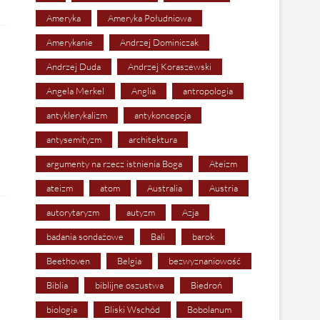
Ameryka
Ameryka Południowa
Amerykanie
Andrzej Dominiczak
Andrzej Duda
Andrzej Koraszewski
Angela Merkel
Anglia
antropologia
antyklerykalizm
antykoncepcja
antysemityzm
architektura
argumenty na rzecz istnienia Boga
Ateizm
ateizm
atom
Australia
Austria
autorytaryzm
autyzm
Azja
badania sondażowe
Bali
barok
Beethoven
Belgia
bezwyznaniowość
Biblia
biblijne oszustwa
Biedroń
biologia
Bliski Wschód
Bobolanum