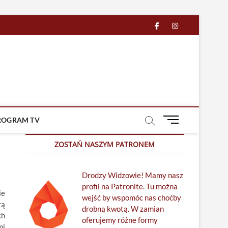
facebook
in
M
ROGRAM TV
e
n
ZOSTAŃ NASZYM PATRONEM
u
B
Drodzy Widzowie! Mamy nasz
u
profil na Patronite. Tu można
t
ie
wejść by wspomóc nas choćby
t
rą
drobną kwotą. W zamian
o
ch
oferujemy różne formy
n
mi