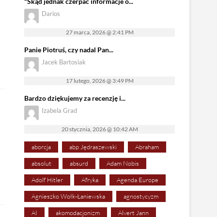
"Skąd jednak czerpać informacje o...
Darios
27 marca, 2026 @ 2:41 PM
Panie Piotruś, czy nadal Pan...
Jacek Bartosiak
17 lutego, 2026 @ 3:49 PM
Bardzo dziękujemy za recenzję i...
Izabela Grad
20 stycznia, 2026 @ 10:42 AM
aborcja
abp Jędraszewski
Abraham
absolut
absurd
Adam Nobis
Adolf Hitler
Afryka
Agenda Europe
Agnieszko Wołk-Łaniewska
agnostycyzm
AI
akomodacjonizm
Alvert Jann