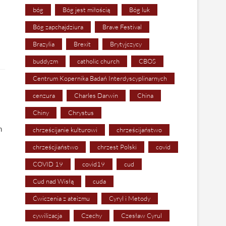
bóg
Bóg jest miłością
Bóg luk
Bóg zapchajdziura
Brave Festival
Brazylia
Brexit
Brytyjczycy
buddyzm
catholic church
CBOS
Centrum Kopernika Badań Interdyscyplinarnych
cenzura
Charles Darwin
China
Chiny
Chrystus
n
chrześcijanie kulturowi
chrześcijaństwo
chrześcjiaństwo
chrzest Polski
covid
COVID 19
covid19
cud
Cud nad Wisłą
cuda
Ćwiczenia z ateizmu
Cyryl i Metody
cywilizacja
Czechy
Czesław Cyrul