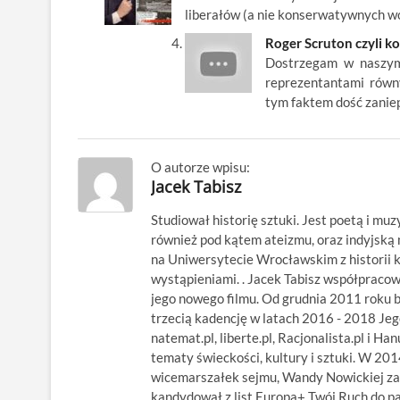
liberałów (a nie konserwatywnych wo
Roger Scruton czyli 
Dostrzegam w naszym 
reprezentantami równy
tym faktem dość zanie
O autorze wpisu:
Jacek Tabisz
Studiował historię sztuki. Jest poetą i muz
również pod kątem ateizmu, oraz indyjsk
na Uniwersytecie Wrocławskim z historii kl
wystąpieniami. . Jacek Tabisz współpraco
jego nowego filmu. Od grudnia 2011 roku 
trzecią kadencję w latach 2016 - 2018 Jego
natemat.pl, liberte.pl, Racjonalista.pl i Ha
tematy świeckości, kultury i sztuki. W 20
wicemarszałek sejmu, Wandy Nowickiej za
kandydował z list Europa+ Twój Ruch do p