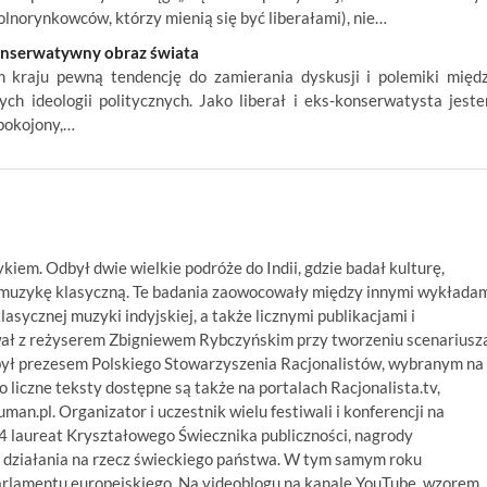
lnorynkowców, którzy mienią się być liberałami), nie…
konserwatywny obraz świata
kraju pewną tendencję do zamierania dyskusji i polemiki międ
ch ideologii politycznych. Jako liberał i eks-konserwatysta jest
pokojony,…
ykiem. Odbył dwie wielkie podróże do Indii, gdzie badał kulturę,
ą muzykę klasyczną. Te badania zaowocowały między innymi wykłada
asycznej muzyki indyjskiej, a także licznymi publikacjami i
wał z reżyserem Zbigniewem Rybczyńskim przy tworzeniu scenariusz
był prezesem Polskiego Stowarzyszenia Racjonalistów, wybranym na
 liczne teksty dostępne są także na portalach Racjonalista.tv,
numan.pl. Organizator i uczestnik wielu festiwali i konferencji na
14 laureat Kryształowego Świecznika publiczności, nagrody
 działania na rzecz świeckiego państwa. W tym samym roku
arlamentu europejskiego. Na videoblogu na kanale YouTube, wzorem