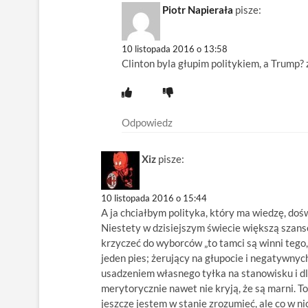
Piotr Napierała
pisze:
10 listopada 2016 o 13:58
Clinton byla głupim politykiem, a Trump
Odpowiedz
Xiz
pisze:
10 listopada 2016 o 15:44
A ja chciałbym polityka, który ma wiedzę, dośw
Niestety w dzisiejszym świecie większą szansę
krzyczeć do wyborców „to tamci są winni tego,
jeden pies; żerujący na głupocie i negatywny
usadzeniem własnego tyłka na stanowisku i d
merytorycznie nawet nie kryją, że są marni. To
jeszcze jestem w stanie zrozumieć, ale co w ni