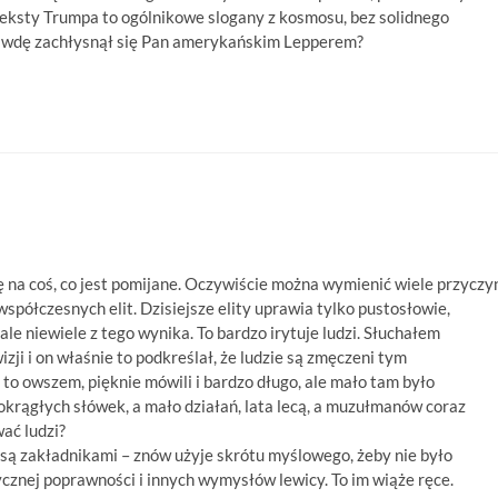
teksty Trumpa to ogólnikowe slogany z kosmosu, bez solidnego
rawdę zachłysnął się Pan amerykańskim Lepperem?
 na coś, co jest pomijane. Oczywiście można wymienić wiele przyczy
współczesnych elit. Dzisiejsze elity uprawia tylko pustosłowie,
e niewiele z tego wynika. To bardzo irytuje ludzi. Słuchałem
zji i on właśnie to podkreślał, że ludzie są zmęczeni tym
o owszem, pięknie mówili i bardzo długo, ale mało tam było
okrągłych słówek, a mało działań, lata lecą, a muzułmanów coraz
wać ludzi?
y są zakładnikami – znów użyje skrótu myślowego, żeby nie było
ycznej poprawności i innych wymysłów lewicy. To im wiąże ręce.