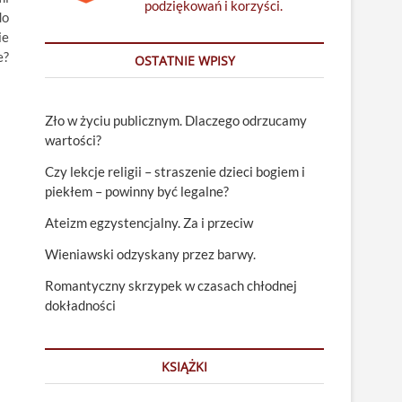
podziękowań i korzyści.
do
ie
e?
OSTATNIE WPISY
Zło w życiu publicznym. Dlaczego odrzucamy
wartości?
Czy lekcje religii – straszenie dzieci bogiem i
piekłem – powinny być legalne?
Ateizm egzystencjalny. Za i przeciw
Wieniawski odzyskany przez barwy.
Romantyczny skrzypek w czasach chłodnej
dokładności
KSIĄŻKI