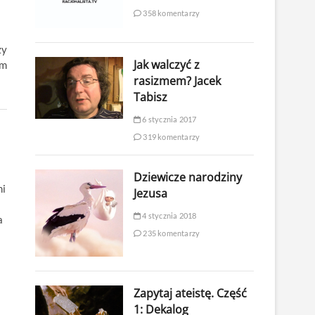
358 komentarzy
zy
Jak walczyć z
em
rasizmem? Jacek
Tabisz
6 stycznia 2017
319 komentarzy
Dziewicze narodziny
mi
Jezusa
4 stycznia 2018
a
235 komentarzy
Zapytaj ateistę. Część
1: Dekalog