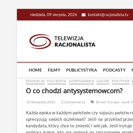
Skip
niedziela, 09 sierpnia, 2026
kontakt@racjonalista.tv
to
content
Racjona
RACJONALNA TELEW
HOME
FILMY
PUBLICYSTYKA
PODCASTY
EDUKACJA
FILOZOFIA
GOSPODARKA
LUDZIE
POLITYKA
O co chodzi antysystemowcom?
10 listopada 2016
21 komentarzy
Brexit
Europa
Jacek T
Każda epoka w każdym państwie czy sojuszu państw r
sprecyzują swoich oczekiwań? Jeśli na przykład pr
kandydata, który chce to zmienić i wie jak. Jeśli irytu
wybiorą kogoś, kto ma pomysł na zatrzymanie produ