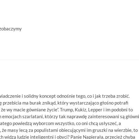
? zobaczymy
iadczenie i solidny koncept odnośnie tego, co i jak trzeba zrobić.
 przebicia ma burak znikąd, który wystarczająco głośno potrafi
 że wy macie gówniane życie”. Trump, Kukiz, Lepper i im podobni to
ch emocjach szarlatani, którzy tak naprawdę zainteresowani są główn
latego powiedzą wyborcom wszystko, co oni chcą usłyszeć, a
, że masy lecą za populistami obiecującymi im gruszki na wierzbie, to
ch widzą ludzie inteligentni i obyci? Panie Napierała, przecież chyba