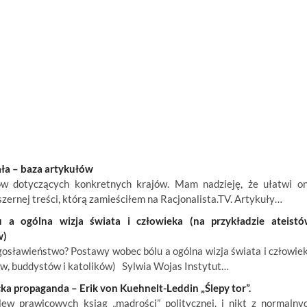
ała – baza artykułów
ów dotyczących konkretnych krajów. Mam nadzieję, że ułatwi o
szernej treści, którą zamieściłem na Racjonalista.TV. Artykuły…
a ogólna wizja świata i człowieka (na przykładzie ateistó
w)
osławieństwo? Postawy wobec bólu a ogólna wizja świata i człowie
ów, buddystów i katolików) Sylwia Wojas Instytut…
ka propaganda – Erik von Kuehnelt-Leddin „Ślepy tor”.
w prawicowych ksiąg „mądrości” politycznej, i nikt z normalny