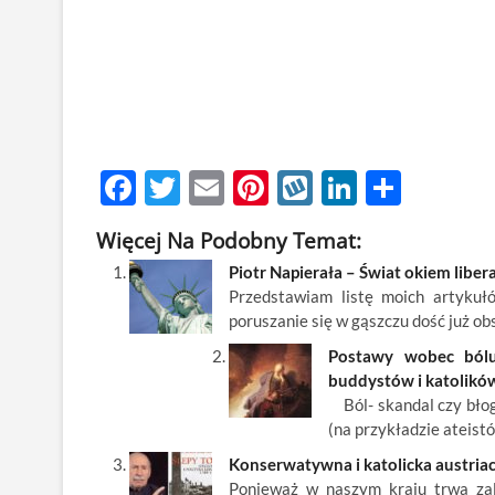
F
T
E
Pi
W
Li
S
ac
w
m
nt
y
n
h
Więcej Na Podobny Temat:
e
itt
ail
er
k
k
ar
Piotr Napierała – Świat okiem liber
b
er
es
o
e
e
Przedstawiam listę moich artykuł
o
t
p
dI
poruszanie się w gąszczu dość już ob
o
n
Postawy wobec bólu 
buddystów i katolikó
k
Ból- skandal czy błog
(na przykładzie ateist
Konserwatywna i katolicka austriac
Ponieważ w naszym kraju trwa zale