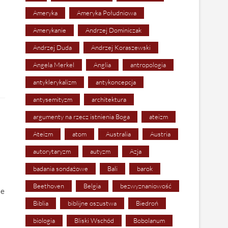
Ameryka
Ameryka Południowa
Amerykanie
Andrzej Dominiczak
Andrzej Duda
Andrzej Koraszewski
Angela Merkel
Anglia
antropologia
antyklerykalizm
antykoncepcja
antysemityzm
architektura
argumenty na rzecz istnienia Boga
ateizm
Ateizm
atom
Australia
Austria
autorytaryzm
autyzm
Azja
badania sondażowe
Bali
barok
Beethoven
Belgia
bezwyznaniowość
ie
Biblia
biblijne oszustwa
Biedroń
biologia
Bliski Wschód
Bobolanum