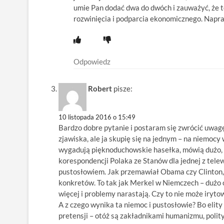
umie Pan dodać dwa do dwóch i zauważyć, że 
rozwinięcia i podparcia ekonomicznego. Nap
Odpowiedz
Robert
pisze:
10 listopada 2016 o 15:49
Bardzo dobre pytanie i postaram się zwrócić uwagę
zjawiska, ale ja skupię się na jednym – na niemocy 
wygadują pięknoduchowskie hasełka, mówią dużo, al
korespondencji Polaka ze Stanów dla jednej z telewi
pustosłowiem. Jak przemawiał Obama czy Clinton, t
konkretów. To tak jak Merkel w Niemczech – dużo 
więcej i problemy narastają. Czy to nie może iryto
A z czego wynika ta niemoc i pustosłowie? Bo elit
pretensji – otóż są zakładnikami humanizmu, polit