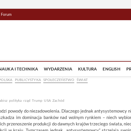
Forum
lista TV
IZJA
NAUKA I TECHNIKA
WYDARZENIA
KULTURA
ENGLISH
P
POLSKA
PUBLICYSTYKA
SPOŁECZEŃSTWO
ŚWIAT
abisz
polityka
rząd
Trump
USA
Zachód
odzi powody do niezadowolenia. Dlaczego jednak antysystemowcy n
zeszkadza im dominacja banków nad wolnym rynkiem – niech wybio
je ich przenoszenie produkcji do dawnych krajów trzeciego świata, nie
kcji w kraju. Tymczasem jednak „antysystemowcy” strzelają swoi