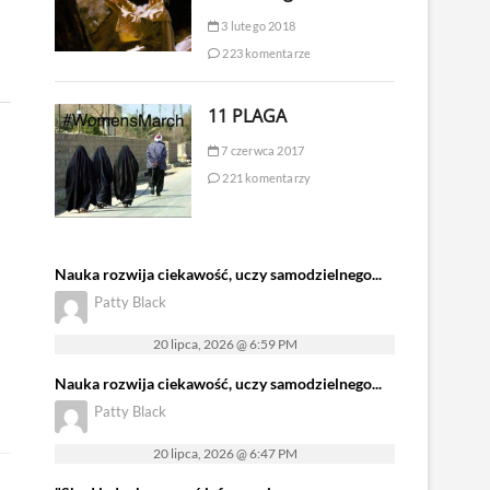
3 lutego 2018
223 komentarze
11 PLAGA
7 czerwca 2017
221 komentarzy
Nauka rozwija ciekawość, uczy samodzielnego...
Patty Black
20 lipca, 2026 @ 6:59 PM
Nauka rozwija ciekawość, uczy samodzielnego...
Patty Black
20 lipca, 2026 @ 6:47 PM