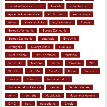
Encyklika "Wiara i rozum"
English
enlightenment
epidemia koronawirusa
erich fromm
eschatologia
etyka
etyka katolicka
etyka świecka
Europa
Europa Wschodnia
Europa Zachodnia
Europa Zachodnie
eutanazja
Ewa Wilk
Ewangelia
ewangelikanie
ewolucja
ewolucjonizm
fakty po mitach
fanatyzm
fantastyka
faszyzm
Fatima
feminizm
film
film Kler
Filozofia
filozofia
fizyka
flamenco
Francja
Francuzi
fundamentalizm
fundamentalizm katolicki
gender
Gender studies
geny
geografia
globalizacja
globalne ocieplenie
GMO
góry
gospodarka
Grecja