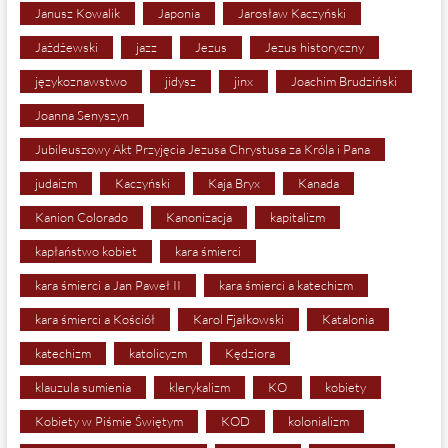
Janusz Kowalik
Japonia
Jarosław Kaczyński
Jażdżewski
jazz
Jezus
Jezus historyczny
językoznawstwo
jidysz
jinx
Joachim Brudziński
Joanna Senyszyn
Jubileuszowy Akt Przyjęcia Jezusa Chrystusa za Króla i Pana
judaizm
Kaczyński
Kaja Bryx
Kanada
Kanion Colorado
Kanonizacja
kapitalizm
kapłaństwo kobiet
kara śmierci
kara śmierci a Jan Paweł II
kara śmierci a katechizm
kara śmierci a Kościół
Karol Fjałkowski
Katalonia
katechizm
katolicyzm
Kędziora
klauzula sumienia
klerykalizm
KO
kobiety
Kobiety w Piśmie Świętym
KOD
kolonializm