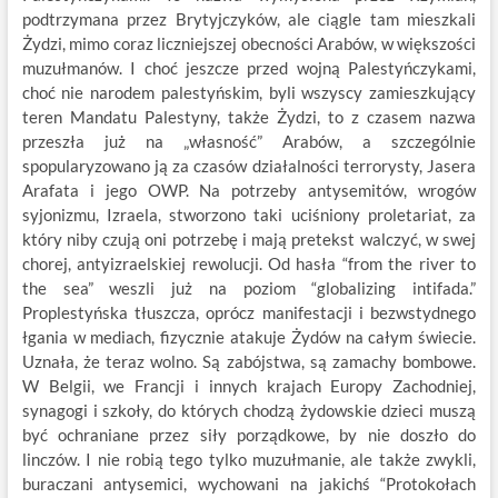
podtrzymana przez Brytyjczyków, ale ciągle tam mieszkali
Żydzi, mimo coraz liczniejszej obecności Arabów, w większości
muzułmanów. I choć jeszcze przed wojną Palestyńczykami,
choć nie narodem palestyńskim, byli wszyscy zamieszkujący
teren Mandatu Palestyny, także Żydzi, to z czasem nazwa
przeszła już na „własność” Arabów, a szczególnie
spopularyzowano ją za czasów działalności terrorysty, Jasera
Arafata i jego OWP. Na potrzeby antysemitów, wrogów
syjonizmu, Izraela, stworzono taki uciśniony proletariat, za
który niby czują oni potrzebę i mają pretekst walczyć, w swej
chorej, antyizraelskiej rewolucji. Od hasła “from the river to
the sea” weszli już na poziom “globalizing intifada.”
Proplestyńska tłuszcza, oprócz manifestacji i bezwstydnego
łgania w mediach, fizycznie atakuje Żydów na całym świecie.
Uznała, że teraz wolno. Są zabójstwa, są zamachy bombowe.
W Belgii, we Francji i innych krajach Europy Zachodniej,
synagogi i szkoły, do których chodzą żydowskie dzieci muszą
być ochraniane przez siły porządkowe, by nie doszło do
linczów. I nie robią tego tylko muzułmanie, ale także zwykli,
buraczani antysemici, wychowani na jakichś “Protokołach