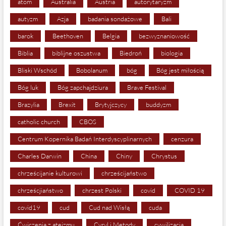
atom
Australia
Austria
autorytaryzm
autyzm
Azja
badania sondażowe
Bali
barok
Beethoven
Belgia
bezwyznaniowość
Biblia
biblijne oszustwa
Biedroń
biologia
Bliski Wschód
Bobolanum
bóg
Bóg jest miłością
Bóg luk
Bóg zapchajdziura
Brave Festival
Brazylia
Brexit
Brytyjczycy
buddyzm
catholic church
CBOS
Centrum Kopernika Badań Interdyscyplinarnych
cenzura
Charles Darwin
China
Chiny
Chrystus
chrześcijanie kulturowi
chrześcijaństwo
chrześcjiaństwo
chrzest Polski
covid
COVID 19
covid19
cud
Cud nad Wisłą
cuda
Ćwiczenia z ateizmu
Cyryl i Metody
cywilizacja