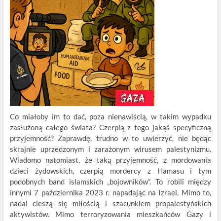
Co miałoby im to dać, poza nienawiścią, w takim wypadku
zasłużoną całego świata? Czerpią z tego jakąś specyficzną
przyjemność? Zaprawdę, trudno w to uwierzyć, nie będąc
skrajnie uprzedzonym i zarażonym wirusem palestynizmu.
Wiadomo natomiast, że taką przyjemność, z mordowania
dzieci żydowskich, czerpią mordercy z Hamasu i tym
podobnych band islamskich „bojowników”. To robili między
innymi 7 października 2023 r. napadając na Izrael. Mimo to,
nadal cieszą się miłością i szacunkiem propalestyńskich
aktywistów. Mimo terroryzowania mieszkańców Gazy i