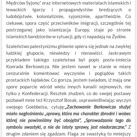
Mędrców Syjonu” oraz internetowych materiałach islamskich i
lewackich łgarzy i propagandystów bredzących o
ludobójstwie, kolonializmie, syjonizmie, apartheidzie. Co
ciekawe, spora część przeciwników imigracji, szczególnie tej
postrzeganej jako islamizacja Europy, staje po stronie
islamskich bandziorów w sytuacji, gdy ci napadają na Żydów.
Szaleństwo palestynizmu głównie opiera się jednak na zwykłej
ludzkiej głupocie, niewiedzy i nienawiści. Jaskrawym
przykładem takiego szaleństwa był popis posła-śmiecia
Konrada Berkowicza. Nie jestem nawet w stanie w miarę
cenzuralnie komentować wyczynów i poglądów takich
prostackich łajdaków. Co gorsza, jestem świadom, iż mają one
spore poparcie wśród wielu innych kanalii sejmowych, nie
tylko z Konfederacji. Resztek złudzeń, co do swojej postawy
pozbawił mnie też Krzysztof Bosak, usprawiedliwiając wyczyn
swojego Goebbelsa, cytuję:
„Zachowanie Berkowicza służyć
miało nagłośnieniu „sprawy, która ma charakter zbrodni i wobec
której nie powinniśmy być obojętni”, „Sprowadzanie tego do
symbolu swastyki, a nie do istoty sprawy, jest niedorzeczne.”
Z
drugim zdaniem się zgadzam. Flaga ze swastyką to mniejszy