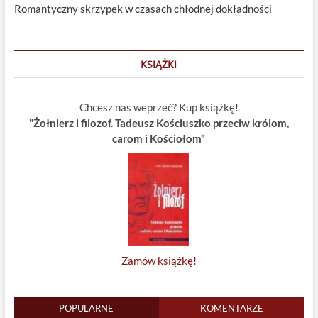
Romantyczny skrzypek w czasach chłodnej dokładności
KSIĄŻKI
Chcesz nas weprzeć? Kup książkę!
"Żołnierz i filozof. Tadeusz Kościuszko przeciw królom,
carom i Kościołom”
Zamów książkę!
POPULARNE
KOMENTARZE