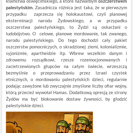
kłamstwa oświęcimskiego, a które nazwałbym
oszczerstwem
palestyńskim.
Zasadnicza różnica jest taka, że w pierwszym
przypadku zaprzecza się holokaustowi, czyli planowej
eksterminacji narodu Żydowskiego, a w przypadku
oszczerstwa palestyńskiego, to Żydzi są oskarżani o
ludobójstwo. O celowe, planowe mordowanie, tak zwanego,
narodu palestyńskiego. Do tego dochodzi cały pakiet
oszczerstw pomocniczych, o skradzionej ziemi, kolonializmie,
syjonizmie, apartheidzie itp. Wbrew wszelkim danym i
zdrowemu rozsądkowi, rzesze rozemocjonowanych i
zacietrzewionych głupców na całym świecie, wrzeszczą
bezmyślnie o przeprowadzaniu przez Izrael czystek
etnicznych, o mordowaniu palestyńskich dzieci, regularnie
podając zawyżone lub zwyczajnie zmyślone liczby ofiar wojny,
którą przecież wywołał Hamas. Dodatkową opresją ze strony
Żydów ma być blokowanie dostaw żywności, by głodzić
palestyńskie dzieci.