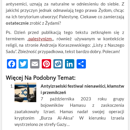
antysemici, uznają za naturalne w odniesieniu do siebie. Z
jakichś przyczyn jednak odmawiają tego prawa Żydom, chcąc
na ich terytorium utworzyć Palestynę. Ciekawe co zamierzają
ostatecznie
zrobić z Żydami?
Ps. Dzień przed publikacją tego tekstu zetknąłem się z
terminem „
palestynizm
„, również używanym w kontekście
religii, na stronie Andrzeja Koraszewskiego: „Listy z Naszego
Sadu”. Zbieżność przypadkowa, tekst bardzo dobry. Polecam!
F
T
E
Pi
W
Li
S
ac
w
m
nt
y
n
h
Więcej Na Podobny Temat:
e
itt
ail
er
k
k
ar
Antyizraelski festiwal nienawiści, kłamstw
b
er
es
o
e
e
i przemilczeń
o
t
p
dI
7 października 2023 roku grupy
bojowników Hamasu z zaskoczenia
o
n
zaatakowały Izrael. Hamas nadał swojej operacji
k
kryptonim „Burza Al-Aksa” W kierunku Izraela
wystrzelono ze strefy Gazy…