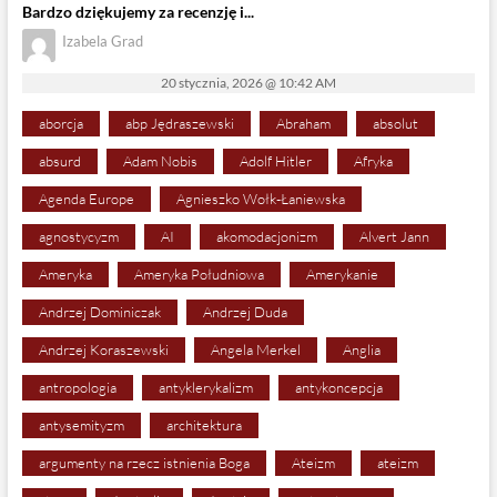
Bardzo dziękujemy za recenzję i...
Izabela Grad
20 stycznia, 2026 @ 10:42 AM
aborcja
abp Jędraszewski
Abraham
absolut
absurd
Adam Nobis
Adolf Hitler
Afryka
Agenda Europe
Agnieszko Wołk-Łaniewska
agnostycyzm
AI
akomodacjonizm
Alvert Jann
Ameryka
Ameryka Południowa
Amerykanie
Andrzej Dominiczak
Andrzej Duda
Andrzej Koraszewski
Angela Merkel
Anglia
antropologia
antyklerykalizm
antykoncepcja
antysemityzm
architektura
argumenty na rzecz istnienia Boga
Ateizm
ateizm