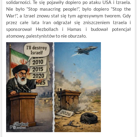
solidarności. Te się pojawiły dopiero po ataku USA i Izraela.
Nie było “Stop masacring people!”, było dopiero “Stop the
War!”, a Izrael znowu stał się tym agresywnym tworem. Gdy
przez całe lata Iran odgrażał się zniszczeniem Izraela i
sponsorował Hezbollach i Hamas i budował potencjał
atomowy, palestynistów to nie oburzało.