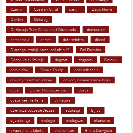
Czechy
Czesław Cyrul
darwin
David Hume
Dawkin
Dekalog
Deklaracja Praw Człowieka i Obywatela
democracy
demokracja
demon
determinizm
diabeł
Dlaczego istnieje raczej coś niż nic?
Dni Darwina
Dobry wojak Szwejk
dogmat
dogmaty
Dołowy
dominiczak
Donald Trump
dość milczenia
dowody na istnienia boga
dowody na nieistnienie boga
duda
Duma i Nowoczesność
dusza
dusza nieśmiertelna
dyktatura
dziewicze poczęcie Jezusa
edukacja
Egipt
egzystencja
ekologia
ekologizm
ekonomia
eksperyment Libeta
ekstremizm
Emilia Dowgiało