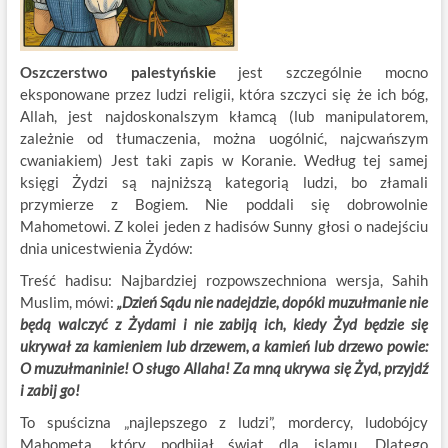
Oszczerstwo palestyńskie
jest szczególnie mocno
eksponowane przez ludzi religii, która szczyci się że ich bóg,
Allah, jest najdoskonalszym kłamcą (lub manipulatorem,
zależnie od tłumaczenia, można uogólnić, najcwańszym
cwaniakiem) Jest taki zapis w Koranie. Według tej samej
księgi Żydzi są najniższą kategorią ludzi, bo złamali
przymierze z Bogiem. Nie poddali się dobrowolnie
Mahometowi. Z kolei jeden z hadisów Sunny głosi o nadejściu
dnia unicestwienia Żydów:
Treść hadisu: Najbardziej rozpowszechniona wersja, Sahih
Muslim, mówi:
„Dzień Sądu nie nadejdzie, dopóki muzułmanie nie
będą walczyć z Żydami i nie zabiją ich, kiedy Żyd będzie się
ukrywał za kamieniem lub drzewem, a kamień lub drzewo powie:
O muzułmaninie! O sługo Allaha! Za mną ukrywa się Żyd, przyjdź
i zabij go!
To spuścizna „najlepszego z ludzi”, mordercy, ludobójcy
Mahometa, który podbijał świat dla islamu. Dlatego