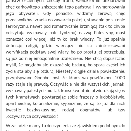
państw ościennych, choćby Iranu, wielokrotnie deklarowali
chęć całkowitego zniszczenia tego państwa i wymordowania
jego obywateli. Gdy ponadto, widzimy zerową chęć
przeciwników Izraela do zawarcia pokoju, stawanie po stronie
terroryzmu, nawet pod romantycznie brzmiącą (tak to chyba
odczytują wyznawcy palestynizmu) nazwą Palestyny, musi
oznaczać coś więcej, niż tylko brak wiedzy. To już spełnia
definicję religii, gdzie wierzący nie są zainteresowani
weryfikacją podstaw swej wiary, bo po prostu jej potrzebują,
są już od niej emocjonalnie uzależnieni. Nie chcą dopuszczać
myśli, że mogłaby się okazać się bzdurą, bo spora części ich
życia stałaby się bzdurą. Niestety ciągle działa powiedzenie,
przypisywane Goebbelsowi, że kłamstwo powtórzone 1000
razy staje się prawdą. Oczywiście nie dla wszystkich, jednak
wyznawcy palestynizmu tak konsekwentnie utwierdzają się w
tych kłamstwach, powtarzając sobie frazesy o ludobójstwie,
apartheidzie, kolonializmie, syjonizmie, że są to już dla nich
kwestie bezdyskusyjne, rodzaj dogmatów lub tzw
„oczywistych oczywistości”.
W zasadzie mamy tu do czynienia ze zjawiskiem podobnym do