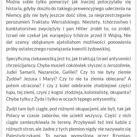
Można sobie tylko pomarzyć jak inaczej potoczyłaby się
historia, gdyby doszło do takiego prewencyjnego uderzenia na
Niemcy, gdy nie były jeszcze dość silne, za nieprzestrzeganie
porozumień Traktatu Wersalskiego. Niestety, tchórzostwo i
kunktatorstwo zwyciężyły i pan Hitler zrobił to, co zrobił.
Izrael nie czekał jak europejscy tchórze przed II Wojną. Nie
dał szansy obłąkanym ajatollahom możliwości ponowienia
próby ostatecznego rozwiązania kwestii żydowskiej.
Specyficzną ciekawostką jest to, jak traktują Izrael antysemici
chrześcijańscy. Chyba musieli cokolwiek słyszeć o Jerozolimie,
Judei Samarii, Nazarecie, Galilei? Czy to nie były ziemie
Żydów? Jezusa i Maryi? Czy to nie ta ziemia obiecana? A
potem utracona? I czy z kolei odebranie złodziejowi części
łupu, tej ziemi, czyni z kogoś złodzieja, kolonialistę, okupanta?
Chyba tylko z Żyda i tylko w oczach tępego antysemity.
Żydzi tam byli ciągle, pod różnymi okupacjami, ale byli, tak jak
Polacy w czasie zaborów, nie uciekli wszyscy. Część z nich
ciągle zamieszkiwała te tereny. Przybywali też inni ludzie z
różnych stron, ale żadne z tych plemion nigdy nie nazywało się
Palestyńczykami. To nazwa wymyślona przez Rzymian,