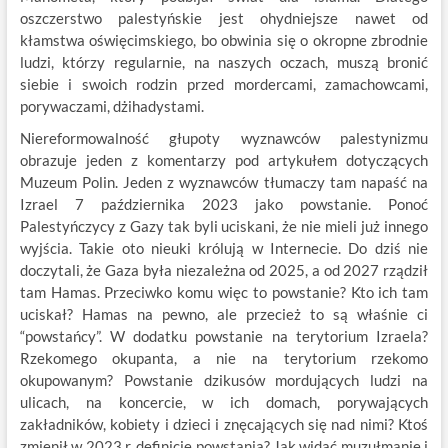
oszczerstwo palestyńskie jest ohydniejsze nawet od
kłamstwa oświęcimskiego, bo obwinia się o okropne zbrodnie
ludzi, którzy regularnie, na naszych oczach, muszą bronić
siebie i swoich rodzin przed mordercami, zamachowcami,
porywaczami, dżihadystami.
Niereformowalność głupoty wyznawców palestynizmu
obrazuje jeden z komentarzy pod artykułem dotyczących
Muzeum Polin. Jeden z wyznawców tłumaczy tam napaść na
Izrael 7 października 2023 jako powstanie. Ponoć
Palestyńczycy z Gazy tak byli uciskani, że nie mieli już innego
wyjścia. Takie oto nieuki królują w Internecie. Do dziś nie
doczytali, że Gaza była niezależna od 2025, a od 2027 rządził
tam Hamas. Przeciwko komu więc to powstanie? Kto ich tam
uciskał? Hamas na pewno, ale przecież to są właśnie ci
“powstańcy”. W dodatku powstanie na terytorium Izraela?
Rzekomego okupanta, a nie na terytorium rzekomo
okupowanym? Powstanie dzikusów mordujących ludzi na
ulicach, na koncercie, w ich domach, porywających
zakładników, kobiety i dzieci i znęcających się nad nimi? Ktoś
zmienił w 2023 r. definicję powstania? Jak widać muzułmanie i