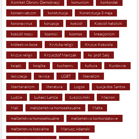
Komitet Obrony Demokracji
komunizm
konkordat
konserwatyzm
konstytucja
Konstytucja 3 maja
koronawirus
korupcja
kościół
Kościół katolicki
kościół mocy
kosmici
kosmos
kreacjonizm
królestwo boze
Krytyka religii
Kryzys Kościoła
kryzys religii
Krzysztof Marczak
ks. prof. Salij
ksiądz
książka
kuchanny
kultura
Kurdowie
laicyzacja
lewica
LGBT
liberalizm
libertarianizm
literatura
Logos
Łucja dos Santos
Ludzie
Łukasz Lamża
Łyszczyński
Macron
Mali
małożeństwa homoseksualne
Malta
małżeństwa homoseksualne
małżeństwo konkordatowe
małżeństwo kościelne
Mariusz Adamski