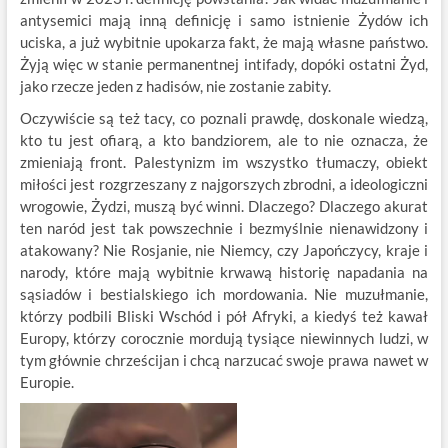
antysemici mają inną definicję i samo istnienie Żydów ich
uciska, a już wybitnie upokarza fakt, że mają własne państwo.
Żyją więc w stanie permanentnej intifady, dopóki ostatni Żyd,
jako rzecze jeden z hadisów, nie zostanie zabity.
Oczywiście są też tacy, co poznali prawdę, doskonale wiedzą,
kto tu jest ofiarą, a kto bandziorem, ale to nie oznacza, że
zmieniają front. Palestynizm im wszystko tłumaczy, obiekt
miłości jest rozgrzeszany z najgorszych zbrodni, a ideologiczni
wrogowie, Żydzi, muszą być winni. Dlaczego? Dlaczego akurat
ten naród jest tak powszechnie i bezmyślnie nienawidzony i
atakowany? Nie Rosjanie, nie Niemcy, czy Japończycy, kraje i
narody, które mają wybitnie krwawą historię napadania na
sąsiadów i bestialskiego ich mordowania. Nie muzułmanie,
którzy podbili Bliski Wschód i pół Afryki, a kiedyś też kawał
Europy, którzy corocznie mordują tysiące niewinnych ludzi, w
tym głównie chrześcijan i chcą narzucać swoje prawa nawet w
Europie.