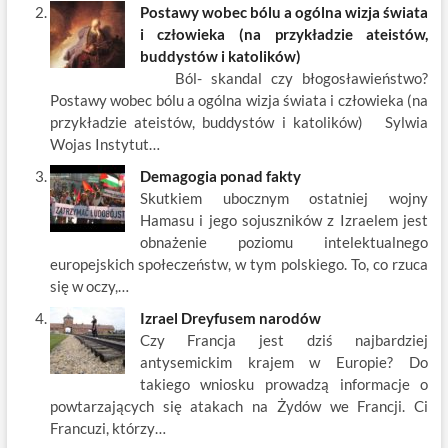
Postawy wobec bólu a ogólna wizja świata
i człowieka (na przykładzie ateistów,
buddystów i katolików)
Ból- skandal czy błogosławieństwo?
Postawy wobec bólu a ogólna wizja świata i człowieka (na
przykładzie ateistów, buddystów i katolików) Sylwia
Wojas Instytut…
Demagogia ponad fakty
Skutkiem ubocznym ostatniej wojny
Hamasu i jego sojuszników z Izraelem jest
obnażenie poziomu intelektualnego
europejskich społeczeństw, w tym polskiego. To, co rzuca
się w oczy,…
Izrael Dreyfusem narodów
Czy Francja jest dziś najbardziej
antysemickim krajem w Europie? Do
takiego wniosku prowadzą informacje o
powtarzających się atakach na Żydów we Francji. Ci
Francuzi, którzy…