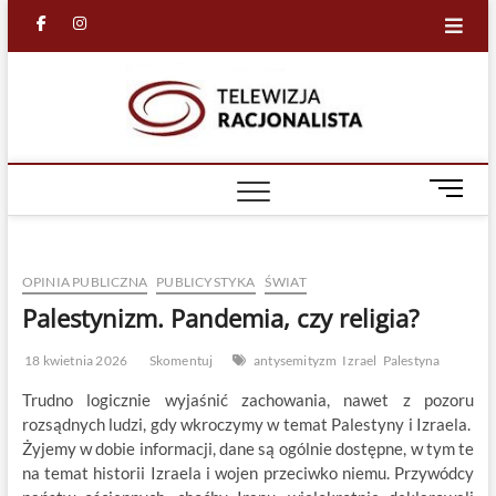
Skip
facebook
in
to
content
Racjona
RACJONALNA
TELEWIZJA
TV
M
e
n
u
OPINIA PUBLICZNA
PUBLICYSTYKA
ŚWIAT
B
u
Palestynizm. Pandemia, czy religia?
t
t
18 kwietnia 2026
Skomentuj
antysemityzm
Izrael
Palestyna
o
Trudno logicznie wyjaśnić zachowania, nawet z pozoru
n
rozsądnych ludzi, gdy wkroczymy w temat Palestyny i Izraela.
Żyjemy w dobie informacji, dane są ogólnie dostępne, w tym te
na temat historii Izraela i wojen przeciwko niemu. Przywódcy