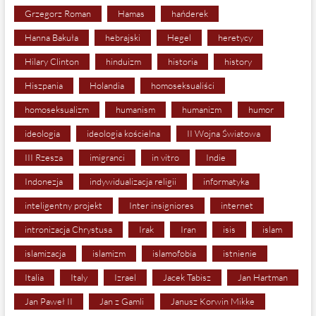
Grzegorz Roman
Hamas
hańderek
Hanna Bakuła
hebrajski
Hegel
heretycy
Hilary Clinton
hinduizm
historia
history
Hiszpania
Holandia
homoseksualiści
homoseksualizm
humanism
humanizm
humor
ideologia
ideologia kościelna
II Wojna Światowa
III Rzesza
imigranci
in vitro
Indie
Indonezja
indywidualizacja religii
informatyka
inteligentny projekt
Inter insigniores
internet
intronizacja Chrystusa
Irak
Iran
isis
islam
islamizacja
islamizm
islamofobia
istnienie
Italia
Italy
Izrael
Jacek Tabisz
Jan Hartman
Jan Paweł II
Jan z Gamli
Janusz Korwin Mikke