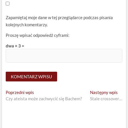
Zapamiętaj moje dane w tej przeglądarce podczas pisania
kolejnych komentarzy.
Proszę wpisać odpowiedź cyframi:
dwa × 3 =
Nawigacja
Previous
Next
Poprzedni wpis
Następny wpis
post:
post:
Czy ateista może zachwycić się Bachem?
Stale crossover…
wpisu