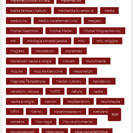
matematyczność świata
matematyka
matka teresa z kalkuty
mechanika kwantowa
media
medycyna
medycyna alternatywna
mesjasz
Michał Gadziński
Michał Heller
Michał Wojciechowicz
mit
mitologia chrześcijańska
mity
mity religijne
Mojżesz
monoteizm
moralność
moralność nauka a religia
Mozart
muzułmanie
muzyka
muzyka klasyczna
nacjonalizm
Nagroda Templetona
Naród wybrany
narodowcy
narodziny Jezusa
NATO
natura
nauka
nauka a religia
nazizm
neoliberalizm
neuronauka
NFM
Niemcy
niepełnosprawni
nietolerancja
TOP
nonsens
Norwegia
Nowe przymierze
nowoczesność
objawienia
objawienia fatimskie