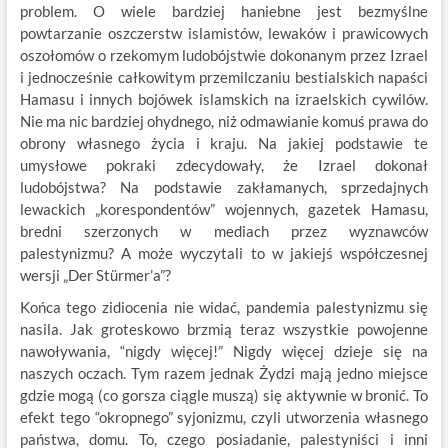
problem. O wiele bardziej haniebne jest bezmyślne
powtarzanie oszczerstw islamistów, lewaków i prawicowych
oszołomów o rzekomym ludobójstwie dokonanym przez Izrael
i jednocześnie całkowitym przemilczaniu bestialskich napaści
Hamasu i innych bojówek islamskich na izraelskich cywilów.
Nie ma nic bardziej ohydnego, niż odmawianie komuś prawa do
obrony własnego życia i kraju. Na jakiej podstawie te
umysłowe pokraki zdecydowały, że Izrael dokonał
ludobójstwa? Na podstawie zakłamanych, sprzedajnych
lewackich „korespondentów” wojennych, gazetek Hamasu,
bredni szerzonych w mediach przez wyznawców
palestynizmu? A może wyczytali to w jakiejś współczesnej
wersji „Der Stürmer’a”?
Końca tego zidiocenia nie widać, pandemia palestynizmu się
nasila. Jak groteskowo brzmią teraz wszystkie powojenne
nawoływania, “nigdy więcej!” Nigdy więcej dzieje się na
naszych oczach. Tym razem jednak Żydzi mają jedno miejsce
gdzie mogą (co gorsza ciągle muszą) się aktywnie w bronić. To
efekt tego “okropnego” syjonizmu, czyli utworzenia własnego
państwa, domu. To, czego posiadanie, palestyniści i inni