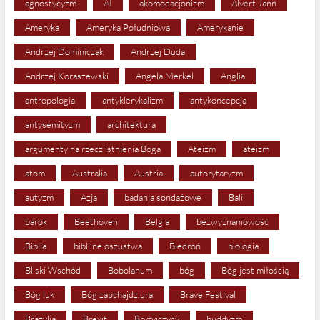
agnostycyzm
AI
akomodacjonizm
Alvert Jann
Ameryka
Ameryka Południowa
Amerykanie
Andrzej Dominiczak
Andrzej Duda
Andrzej Koraszewski
Angela Merkel
Anglia
antropologia
antyklerykalizm
antykoncepcja
antysemityzm
architektura
argumenty na rzecz istnienia Boga
Ateizm
ateizm
atom
Australia
Austria
autorytaryzm
autyzm
Azja
badania sondażowe
Bali
barok
Beethoven
Belgia
bezwyznaniowość
Biblia
biblijne oszustwa
Biedroń
biologia
Bliski Wschód
Bobolanum
bóg
Bóg jest miłością
Bóg luk
Bóg zapchajdziura
Brave Festival
Brazylia
Brexit
Brytyjczycy
buddyzm