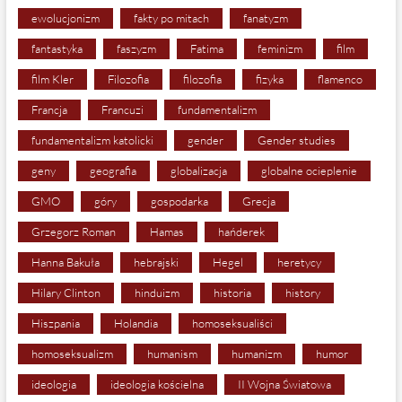
ewolucjonizm
fakty po mitach
fanatyzm
fantastyka
faszyzm
Fatima
feminizm
film
film Kler
Filozofia
filozofia
fizyka
flamenco
Francja
Francuzi
fundamentalizm
fundamentalizm katolicki
gender
Gender studies
geny
geografia
globalizacja
globalne ocieplenie
GMO
góry
gospodarka
Grecja
Grzegorz Roman
Hamas
hańderek
Hanna Bakuła
hebrajski
Hegel
heretycy
Hilary Clinton
hinduizm
historia
history
Hiszpania
Holandia
homoseksualiści
homoseksualizm
humanism
humanizm
humor
ideologia
ideologia kościelna
II Wojna Światowa