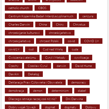
catholic church
CBOS
Centrum Kopernika Badań Interdyscyplinarnych
cenzura
Charles Darwin
China
Chiny
Chrystus
chrześcijanie kulturowi
chrześcijaństwo
chrześcjiaństwo
chrzest Polski
covid
COVID 19
covid19
cud
Cud nad Wisłą
cuda
Ćwiczenia z ateizmu
Cyryl i Metody
cywilizacja
Czechy
Czesław Cyrul
darwin
David Hume
Dawkin
Dekalog
Deklaracja Praw Człowieka i Obywatela
democracy
demokracja
demon
determinizm
diabeł
Dlaczego istnieje raczej coś niż nic?
Dni Darwina
Dobry wojak Szwejk
dogmat
dogmaty
Dołowy