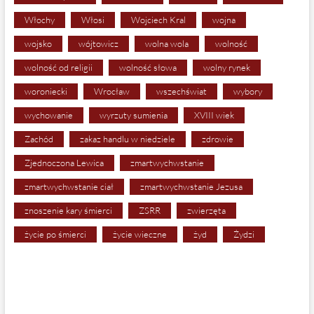
Włochy
Włosi
Wojciech Kral
wojna
wojsko
wójtowicz
wolna wola
wolność
wolność od religii
wolność słowa
wolny rynek
woroniecki
Wrocław
wszechświat
wybory
wychowanie
wyrzuty sumienia
XVIII wiek
Zachód
zakaz handlu w niedziele
zdrowie
Zjednoczona Lewica
zmartwychwstanie
zmartwychwstanie ciał
zmartwychwstanie Jezusa
znoszenie kary śmierci
ZSRR
zwierzęta
życie po śmierci
życie wieczne
żyd
Żydzi