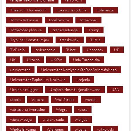
terapie niekonwencjonalne
terroryzm
Theatrum Illuminatum
toksyczna rodzina
tolerancja
Tommy Robinson
totalitaryzm
tożsamość
Tożsamość płciowa
transcendencja
Trump
Trybunał Konstytucyjny
trzaskowski
Turcja
TVP Info
twierdzenie
Tybet
Uchodźcy
UE
UK
Ukraina
UKSW
Unia Europejska
uniwersytet
Uniwersytet Kardynała Stefana Wyszyńskiego
Uniwersytet Papieski w Krakowie
urojenia
Urojenia religijne
Urojenia zinstytucjonalizowane
USA
utopia
Voltaire
Wall Street
waniek
wartości uniwersalne
Węgry
wiara
wiara w boga
wiara w cuda
wielgus
Wielka Brytania
Wielkanoc
wiosna
witkowski