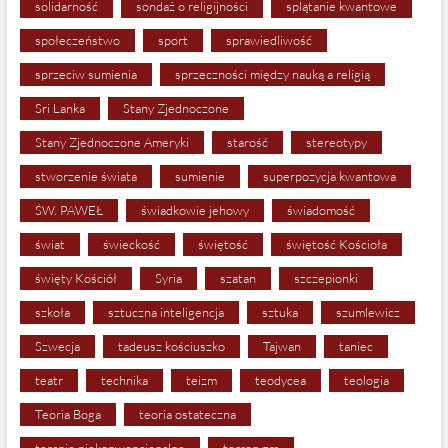
solidarność
sondaż o religijności
splątanie kwantowe
społeczeństwo
sport
sprawiedliwość
sprzeciw sumienia
sprzeczności między nauką a religią
Sri Lanka
Stany Zjednoczone
Stany Zjednoczone Ameryki
starość
stereotypy
stworzenie świata
sumienie
superpozycja kwantowa
ŚW. PAWEŁ
świadkowie jehowy
świadomość
świat
świeckość
świętość
świętość Kościoła
święty Kościół
Syria
szatan
szczepionki
szkoła
sztuczna inteligencja
sztuka
szumlewicz
Szwecja
tadeusz kościuszko
Tajwan
taniec
teatr
technika
teizm
teodycea
teologia
Teoria Boga
teoria ostateczna