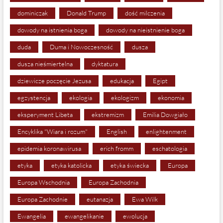
dominiczak
Donald Trump
dość milczenia
dowody na istnienia boga
dowody na nieistnienie boga
duda
Duma i Nowoczesność
dusza
dusza nieśmiertelna
dyktatura
dziewicze poczęcie Jezusa
edukacja
Egipt
egzystencja
ekologia
ekologizm
ekonomia
eksperyment Libeta
ekstremizm
Emilia Dowgiało
Encyklika "Wiara i rozum"
English
enlightenment
epidemia koronawirusa
erich fromm
eschatologia
etyka
etyka katolicka
etyka świecka
Europa
Europa Wschodnia
Europa Zachodnia
Europa Zachodnie
eutanazja
Ewa Wilk
Ewangelia
ewangelikanie
ewolucja