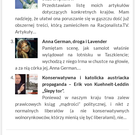
Przedstawiam listę moich artykułów
dotyczących konkretnych krajów. Mam
nadzieję, że ułatwi ona poruszanie się w gąszczu dość już
obszernej treści, którą zamieściłem na Racjonalista.TV.
Artykuły…
Anna German, droga i Lavender
Pamiętam scenę, jak samolot właśnie
wylądował na lotnisku w Taszkiencie;
wychodzą z niego Irma w chustce na głowie,
a za nią córka jej, Anna German.…
Konserwatywna i katolicka austriacka
propaganda – Erik von Kuehnelt-Leddin
„Ślepy tor”.
Ponieważ w naszym kraju trwa zalew
prawicowych ksiąg „mądrości” politycznej, i nikt z
normalnych liberałów (a nie konserwatywnych
wolnorynkowców, którzy mienią się być liberałami), nie…