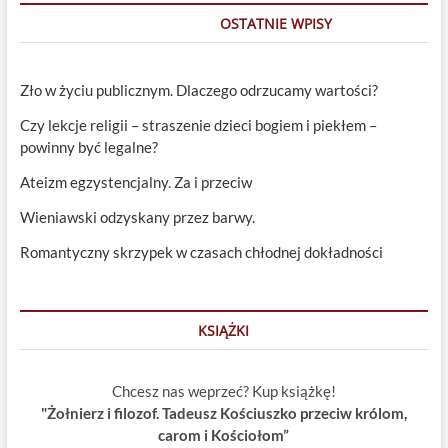
OSTATNIE WPISY
Zło w życiu publicznym. Dlaczego odrzucamy wartości?
Czy lekcje religii – straszenie dzieci bogiem i piekłem –
powinny być legalne?
Ateizm egzystencjalny. Za i przeciw
Wieniawski odzyskany przez barwy.
Romantyczny skrzypek w czasach chłodnej dokładności
KSIĄŻKI
Chcesz nas weprzeć? Kup książkę!
"Żołnierz i filozof. Tadeusz Kościuszko przeciw królom,
carom i Kościołom”