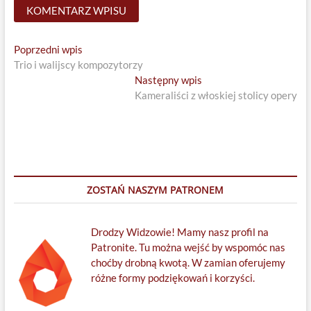
Nawigacja
Previous
Poprzedni wpis
post:
Trio i walijscy kompozytorzy
wpisu
Next
Następny wpis
post:
Kameraliści z włoskiej stolicy opery
ZOSTAŃ NASZYM PATRONEM
Drodzy Widzowie! Mamy nasz profil na
Patronite. Tu można wejść by wspomóc nas
choćby drobną kwotą. W zamian oferujemy
różne formy podziękowań i korzyści.