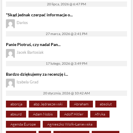
20 lipca, 2026 @ 6:47 PM
"Skąd jednak czerpać informacje o...
Darios
27 marca, 2026 @ 2:41 PM
Panie Piotruś, czy nadal Pan...
Jacek Bartosiak
17 lutego, 2026 @ 3:49 PM
Bardzo dziękujemy za recenzję i...
Izabela Grad
20 stycznia, 2026 @ 10:42 AM
aborcja
abp Jędraszewski
Abraham
absolut
absurd
Adam Nobis
Adolf Hitler
Afryka
Agenda Europe
Agnieszko Wołk-Łaniewska