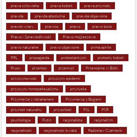
prawa człowieka
prawa kobiet
prawa przyrody
prawda
prawda absolutna
prawda objawiona
prawdy wiary
prawica
prawo
prawo boże
Prawo i Sprawiedliwość
Prawo mojżeszowe
prawo naturalne
prawo objawione
prima aprilis
PRL
propaganda
protestantyzm
protesty kobiet
Prusy
przemoc
przemysł
Przenośnie w Biblii
przyczynowość
przyczyny epidemii
przyczyny homoseksualizmu
przyłuska
Przymierze z Abrahamem
Przymierze z Bogiem
przyrost naturalny
przyszłość
PSL
PSR
psychologia
Putin
racjonalista
racjonalizm
racjonalność
racjonalność świata
Radosław Czarnecki