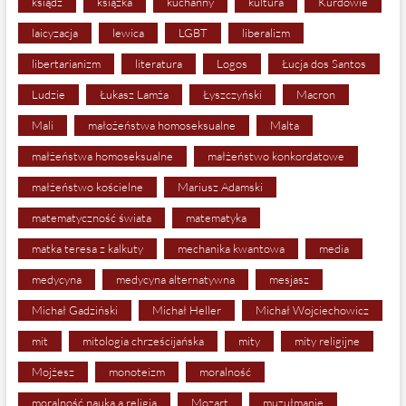
ksiądz
książka
kuchanny
kultura
Kurdowie
laicyzacja
lewica
LGBT
liberalizm
libertarianizm
literatura
Logos
Łucja dos Santos
Ludzie
Łukasz Lamża
Łyszczyński
Macron
Mali
małożeństwa homoseksualne
Malta
małżeństwa homoseksualne
małżeństwo konkordatowe
małżeństwo kościelne
Mariusz Adamski
matematyczność świata
matematyka
matka teresa z kalkuty
mechanika kwantowa
media
medycyna
medycyna alternatywna
mesjasz
Michał Gadziński
Michał Heller
Michał Wojciechowicz
mit
mitologia chrześcijańska
mity
mity religijne
Mojżesz
monoteizm
moralność
moralność nauka a religia
Mozart
muzułmanie