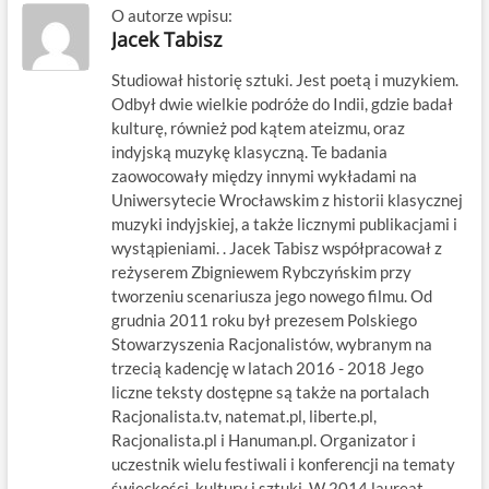
O autorze wpisu:
Jacek Tabisz
Studiował historię sztuki. Jest poetą i muzykiem.
Odbył dwie wielkie podróże do Indii, gdzie badał
kulturę, również pod kątem ateizmu, oraz
indyjską muzykę klasyczną. Te badania
zaowocowały między innymi wykładami na
Uniwersytecie Wrocławskim z historii klasycznej
muzyki indyjskiej, a także licznymi publikacjami i
wystąpieniami. . Jacek Tabisz współpracował z
reżyserem Zbigniewem Rybczyńskim przy
tworzeniu scenariusza jego nowego filmu. Od
grudnia 2011 roku był prezesem Polskiego
Stowarzyszenia Racjonalistów, wybranym na
trzecią kadencję w latach 2016 - 2018 Jego
liczne teksty dostępne są także na portalach
Racjonalista.tv, natemat.pl, liberte.pl,
Racjonalista.pl i Hanuman.pl. Organizator i
uczestnik wielu festiwali i konferencji na tematy
świeckości, kultury i sztuki. W 2014 laureat