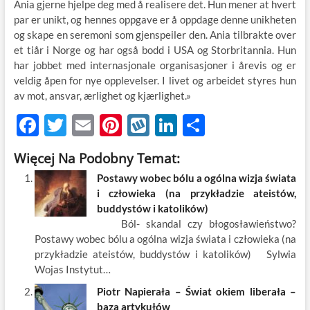
Ania gjerne hjelpe deg med å realisere det. Hun mener at hvert
par er unikt, og hennes oppgave er å oppdage denne unikheten
og skape en seremoni som gjenspeiler den. Ania tilbrakte over
et tiår i Norge og har også bodd i USA og Storbritannia. Hun
har jobbet med internasjonale organisasjoner i årevis og er
veldig åpen for nye opplevelser. I livet og arbeidet styres hun
av mot, ansvar, ærlighet og kjærlighet.»
F
T
E
Pi
W
Li
S
ac
w
m
nt
y
n
h
Więcej Na Podobny Temat:
e
itt
ail
er
k
k
ar
Postawy wobec bólu a ogólna wizja świata
b
er
es
o
e
e
i człowieka (na przykładzie ateistów,
o
t
p
dI
buddystów i katolików)
Ból- skandal czy błogosławieństwo?
o
n
Postawy wobec bólu a ogólna wizja świata i człowieka (na
k
przykładzie ateistów, buddystów i katolików) Sylwia
Wojas Instytut…
Piotr Napierała – Świat okiem liberała –
baza artykułów