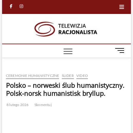
Skip
facebook
in
to
content
Racjona
RACJONALNA
TELEWIZJA
TV
M
e
n
u
CEREMONIE HUMANISTYCZNE
SLIDER
VIDEO
B
u
Polsko – norweski ślub humanistyczny.
t
Polsk-norsk humanistisk bryllup.
t
o
8 lutego 2026
Skomentuj
n