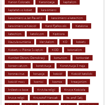
Kanion Colorado
Kanonizacja
kapitalizm
kapłaństwo kobiet
kara śmierci
kara śmierci a Jan Paweł II
kara śmierci a katechizm
kara śmierci a Kościół
Karol Fjałkowski
Katalonia
katechizm
katolicyzm
Kędziora
klauzula sumienia
klerykalizm
KO
kobiety
Kobiety w Piśmie Świętym
KOD
kolonializm
Komitet Obrony Demokracji
komunizm
konkordat
konserwatyzm
konstytucja
Konstytucja 3 maja
koronawirus
korupcja
kościół
Kościół katolicki
kościół mocy
kosmici
kosmos
kreacjonizm
królestwo boze
Krytyka religii
Kryzys Kościoła
kryzys religii
Krzysztof Marczak
ks. prof. Salij