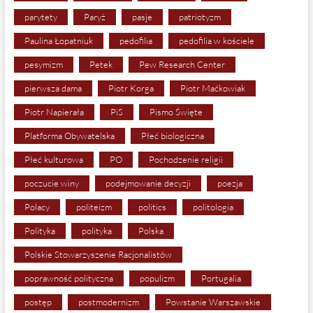
parytety
Paryż
pasje
patriotyzm
Paulina Łopatniuk
pedofilia
pedofilia w kościele
pesymizm
Petek
Pew Research Center
pierwsza dama
Piotr Korga
Piotr Maćkowiak
Piotr Napierała
PiS
Pismo Święte
Platforma Obywatelska
Płeć biologiczna
Płeć kulturowa
PO
Pochodzenie religii
poczucie winy
podejmowanie decyzji
poezja
Polacy
politeizm
politics
politologia
Polityka
polityka
Polska
Polskie Stowarzyszenie Racjonalistów
poprawność polityczna
populizm
Portugalia
postęp
postmodernizm
Powstanie Warszawskie