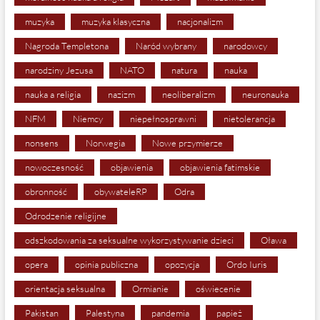
muzyka
muzyka klasyczna
nacjonalizm
Nagroda Templetona
Naród wybrany
narodowcy
narodziny Jezusa
NATO
natura
nauka
nauka a religia
nazizm
neoliberalizm
neuronauka
NFM
Niemcy
niepełnosprawni
nietolerancja
nonsens
Norwegia
Nowe przymierze
nowoczesność
objawienia
objawienia fatimskie
obronność
obywateleRP
Odra
Odrodzenie religijne
odszkodowania za seksualne wykorzystywanie dzieci
Oława
opera
opinia publiczna
opozycja
Ordo Iuris
orientacja seksualna
Ormianie
oświecenie
Pakistan
Palestyna
pandemia
papież