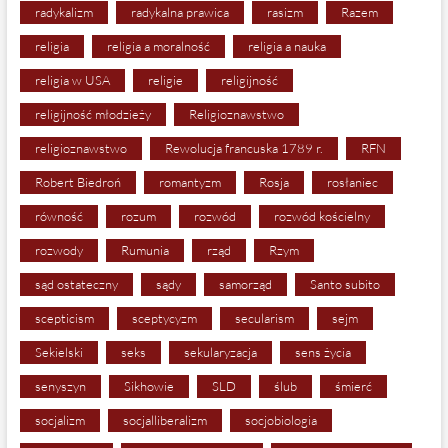
radykalizm
radykalna prawica
rasizm
Razem
religia
religia a moralność
religia a nauka
religia w USA
religie
religijność
religijność młodzieży
Religioznawstwo
religioznawstwo
Rewolucja francuska 1789 r.
RFN
Robert Biedroń
romantyzm
Rosja
rosłaniec
równość
rozum
rozwód
rozwód kościelny
rozwody
Rumunia
rząd
Rzym
sąd ostateczny
sądy
samorząd
Santo subito
scepticism
sceptycyzm
secularism
sejm
Sekielski
seks
sekularyzacja
sens życia
senyszyn
Sikhowie
SLD
ślub
śmierć
socjalizm
socjalliberalizm
socjobiologia