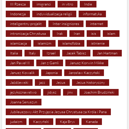
III Rzesza
imigranci
in vitro
Indie
Indonezja
indywidualizacja religii
informatyka
inteligentny projekt
Inter insigniores
internet
intronizacja Chrystusa
Irak
Iran
isis
islam
islamizacja
islamizm
islamofobia
istnienie
Italia
Italy
Izrael
Jacek Tabisz
Jan Hartman
Jan Paweł II
Jan z Gamli
Janusz Korwin Mikke
Janusz Kowalik
Japonia
Jarosław Kaczyński
Jażdżewski
jazz
Jezus
Jezus historyczny
językoznawstwo
jidysz
jinx
Joachim Brudziński
Joanna Senyszyn
Jubileuszowy Akt Przyjęcia Jezusa Chrystusa za Króla i Pana
judaizm
Kaczyński
Kaja Bryx
Kanada