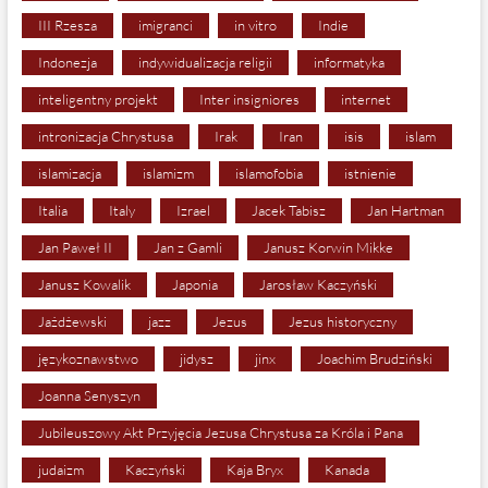
III Rzesza
imigranci
in vitro
Indie
Indonezja
indywidualizacja religii
informatyka
inteligentny projekt
Inter insigniores
internet
intronizacja Chrystusa
Irak
Iran
isis
islam
islamizacja
islamizm
islamofobia
istnienie
Italia
Italy
Izrael
Jacek Tabisz
Jan Hartman
Jan Paweł II
Jan z Gamli
Janusz Korwin Mikke
Janusz Kowalik
Japonia
Jarosław Kaczyński
Jażdżewski
jazz
Jezus
Jezus historyczny
językoznawstwo
jidysz
jinx
Joachim Brudziński
Joanna Senyszyn
Jubileuszowy Akt Przyjęcia Jezusa Chrystusa za Króla i Pana
judaizm
Kaczyński
Kaja Bryx
Kanada