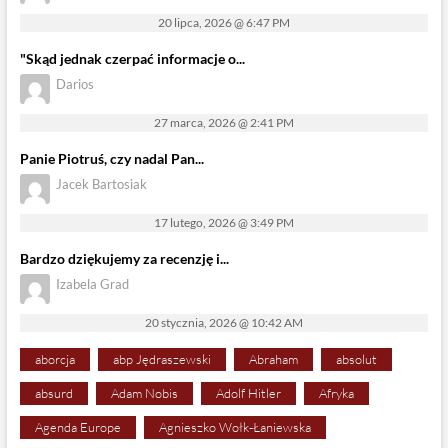
20 lipca, 2026 @ 6:47 PM
"Skąd jednak czerpać informacje o...
Darios
27 marca, 2026 @ 2:41 PM
Panie Piotruś, czy nadal Pan...
Jacek Bartosiak
17 lutego, 2026 @ 3:49 PM
Bardzo dziękujemy za recenzję i...
Izabela Grad
20 stycznia, 2026 @ 10:42 AM
aborcja
abp Jędraszewski
Abraham
absolut
absurd
Adam Nobis
Adolf Hitler
Afryka
Agenda Europe
Agnieszko Wołk-Łaniewska