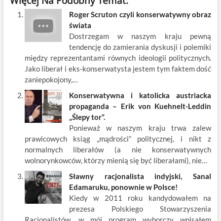
Więcej Na Podobny Temat:
e
itt
ail
er
k
k
ar
Roger Scruton czyli konserwatywny obraz
b
er
es
o
e
e
świata
o
t
p
dI
Dostrzegam w naszym kraju pewną
tendencję do zamierania dyskusji i polemiki
o
n
między reprezentantami równych ideologii politycznych.
k
Jako liberał i eks-konserwatysta jestem tym faktem dość
zaniepokojony,…
Konserwatywna i katolicka austriacka
propaganda – Erik von Kuehnelt-Leddin
„Ślepy tor”.
Ponieważ w naszym kraju trwa zalew
prawicowych ksiąg „mądrości” politycznej, i nikt z
normalnych liberałów (a nie konserwatywnych
wolnorynkowców, którzy mienią się być liberałami), nie…
Sławny racjonalista indyjski, Sanal
Edamaruku, ponownie w Polsce!
Kiedy w 2011 roku kandydowałem na
prezesa Polskiego Stowarzyszenia
Racjonalistów, w mój program wyborczy wpisałem