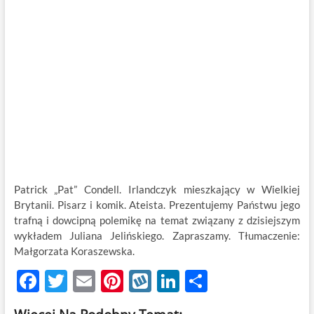
Patrick „Pat” Condell. Irlandczyk mieszkający w Wielkiej
Brytanii. Pisarz i komik. Ateista. Prezentujemy Państwu jego
trafną i dowcipną polemikę na temat związany z dzisiejszym
wykładem Juliana Jelińskiego. Zapraszamy. Tłumaczenie:
Małgorzata Koraszewska.
F
T
E
Pi
W
Li
S
ac
w
m
nt
y
n
h