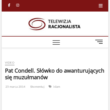
Skip
facebook
in
to
content
Racjona
RACJONALNA
TELEWIZJA
TV
M
e
n
u
VIDEO
B
u
Pat Condell. Słówko do awanturujących
t
się muzułmanów
t
o
25 marca 2014
Skomentuj
islam
n