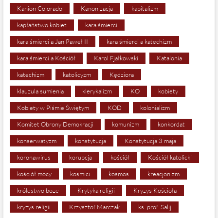
Kanion Colorado
Kanonizacja
kapitalizm
kapłaństwo kobiet
kara śmierci
kara śmierci a Jan Paweł II
kara śmierci a katechizm
kara śmierci a Kościół
Karol Fjałkowski
Katalonia
katechizm
katolicyzm
Kędziora
klauzula sumienia
klerykalizm
KO
kobiety
Kobiety w Piśmie Świętym
KOD
kolonializm
Komitet Obrony Demokracji
komunizm
konkordat
konserwatyzm
konstytucja
Konstytucja 3 maja
koronawirus
korupcja
kościół
Kościół katolicki
kościół mocy
kosmici
kosmos
kreacjonizm
królestwo boze
Krytyka religii
Kryzys Kościoła
kryzys religii
Krzysztof Marczak
ks. prof. Salij