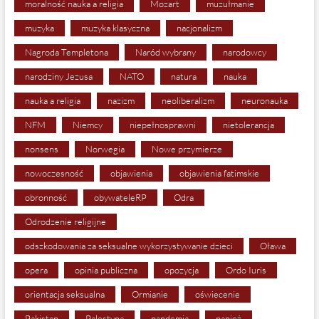
moralność nauka a religia
Mozart
muzułmanie
muzyka
muzyka klasyczna
nacjonalizm
Nagroda Templetona
Naród wybrany
narodowcy
narodziny Jezusa
NATO
natura
nauka
nauka a religia
nazizm
neoliberalizm
neuronauka
NFM
Niemcy
niepełnosprawni
nietolerancja
nonsens
Norwegia
Nowe przymierze
nowoczesność
objawienia
objawienia fatimskie
obronność
obywateleRP
Odra
Odrodzenie religijne
odszkodowania za seksualne wykorzystywanie dzieci
Oława
opera
opinia publiczna
opozycja
Ordo Iuris
orientacja seksualna
Ormianie
oświecenie
Pakistan
Palestyna
pandemia
papież