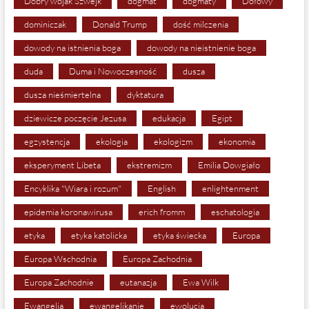
Dobry wojak Szwejk
dogmat
dogmaty
Dołowy
dominiczak
Donald Trump
dość milczenia
dowody na istnienia boga
dowody na nieistnienie boga
duda
Duma i Nowoczesność
dusza
dusza nieśmiertelna
dyktatura
dziewicze poczęcie Jezusa
edukacja
Egipt
egzystencja
ekologia
ekologizm
ekonomia
eksperyment Libeta
ekstremizm
Emilia Dowgiało
Encyklika "Wiara i rozum"
English
enlightenment
epidemia koronawirusa
erich fromm
eschatologia
etyka
etyka katolicka
etyka świecka
Europa
Europa Wschodnia
Europa Zachodnia
Europa Zachodnie
eutanazja
Ewa Wilk
Ewangelia
ewangelikanie
ewolucja