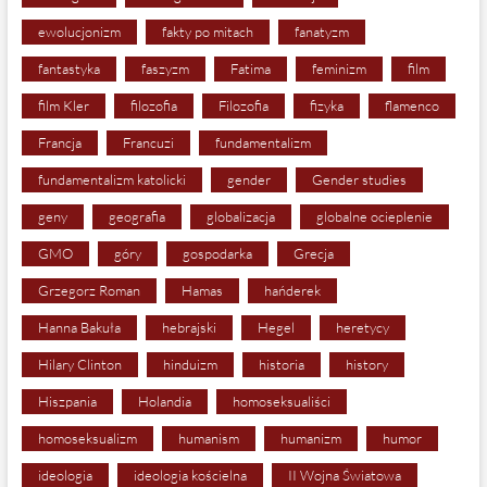
ewolucjonizm
fakty po mitach
fanatyzm
fantastyka
faszyzm
Fatima
feminizm
film
film Kler
filozofia
Filozofia
fizyka
flamenco
Francja
Francuzi
fundamentalizm
fundamentalizm katolicki
gender
Gender studies
geny
geografia
globalizacja
globalne ocieplenie
GMO
góry
gospodarka
Grecja
Grzegorz Roman
Hamas
hańderek
Hanna Bakuła
hebrajski
Hegel
heretycy
Hilary Clinton
hinduizm
historia
history
Hiszpania
Holandia
homoseksualiści
homoseksualizm
humanism
humanizm
humor
ideologia
ideologia kościelna
II Wojna Światowa