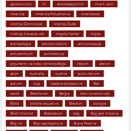
agnostycyzm
AI
akomodacjonizm
Alvert Jann
Ameryka
Ameryka Południowa
Amerykanie
Andrzej Dominiczak
Andrzej Duda
Andrzej Koraszewski
Angela Merkel
Anglia
antropologia
antyklerykalizm
antykoncepcja
antysemityzm
architektura
argumenty na rzecz istnienia Boga
Ateizm
ateizm
atom
Australia
Austria
autorytaryzm
autyzm
Azja
badania sondażowe
Bali
barok
Beethoven
Belgia
bezwyznaniowość
Biblia
biblijne oszustwa
Biedroń
biologia
Bliski Wschód
Bobolanum
bóg
Bóg jest miłością
Bóg luk
Bóg zapchajdziura
Brave Festival