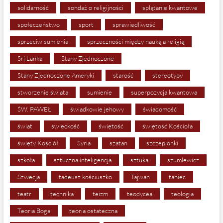
solidarność
sondaż o religijności
splątanie kwantowe
społeczeństwo
sport
sprawiedliwość
sprzeciw sumienia
sprzeczności między nauką a religią
Sri Lanka
Stany Zjednoczone
Stany Zjednoczone Ameryki
starość
stereotypy
stworzenie świata
sumienie
superpozycja kwantowa
ŚW. PAWEŁ
świadkowie jehowy
świadomość
świat
świeckość
świętość
świętość Kościoła
święty Kościół
Syria
szatan
szczepionki
szkoła
sztuczna inteligencja
sztuka
szumlewicz
Szwecja
tadeusz kościuszko
Tajwan
taniec
teatr
technika
teizm
teodycea
teologia
Teoria Boga
teoria ostateczna