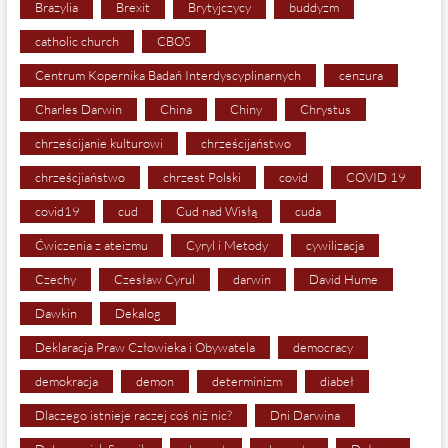
Brazylia
Brexit
Brytyjczycy
buddyzm
catholic church
CBOS
Centrum Kopernika Badań Interdyscyplinarnych
cenzura
Charles Darwin
China
Chiny
Chrystus
chrześcijanie kulturowi
chrześcijaństwo
chrześcjiaństwo
chrzest Polski
covid
COVID 19
covid19
cud
Cud nad Wisłą
cuda
Ćwiczenia z ateizmu
Cyryl i Metody
cywilizacja
Czechy
Czesław Cyrul
darwin
David Hume
Dawkin
Dekalog
Deklaracja Praw Człowieka i Obywatela
democracy
demokracja
demon
determinizm
diabeł
Dlaczego istnieje raczej coś niż nic?
Dni Darwina