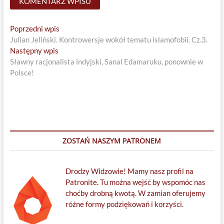
Nawigacja
Previous
Poprzedni wpis
post:
Julian Jeliński. Kontrowersje wokół tematu islamofobii. Cz.3.
wpisu
Next
Następny wpis
post:
Sławny racjonalista indyjski, Sanal Edamaruku, ponownie w
Polsce!
ZOSTAŃ NASZYM PATRONEM
Drodzy Widzowie! Mamy nasz profil na
Patronite. Tu można wejść by wspomóc nas
choćby drobną kwotą. W zamian oferujemy
różne formy podziękowań i korzyści.