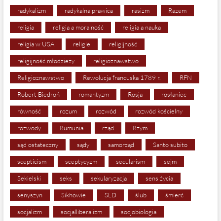
radykalizm
radykalna prawica
rasizm
Razem
religia
religia a moralność
religia a nauka
religia w USA
religie
religijność
religijność młodzieży
religioznawstwo
Religioznawstwo
Rewolucja francuska 1789 r.
RFN
Robert Biedroń
romantyzm
Rosja
rosłaniec
równość
rozum
rozwód
rozwód kościelny
rozwody
Rumunia
rząd
Rzym
sąd ostateczny
sądy
samorząd
Santo subito
scepticism
sceptycyzm
secularism
sejm
Sekielski
seks
sekularyzacja
sens życia
senyszyn
Sikhowie
SLD
ślub
śmierć
socjalizm
socjalliberalizm
socjobiologia