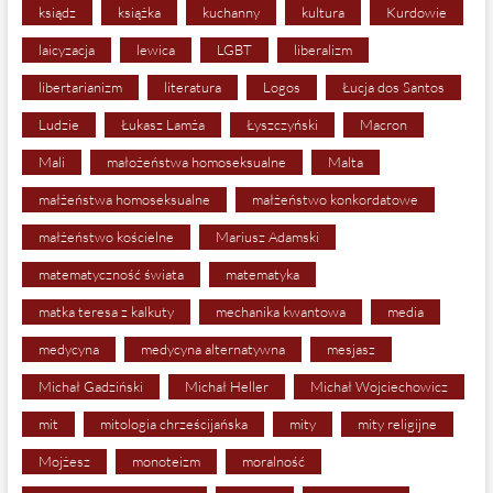
ksiądz
książka
kuchanny
kultura
Kurdowie
laicyzacja
lewica
LGBT
liberalizm
libertarianizm
literatura
Logos
Łucja dos Santos
Ludzie
Łukasz Lamża
Łyszczyński
Macron
Mali
małożeństwa homoseksualne
Malta
małżeństwa homoseksualne
małżeństwo konkordatowe
małżeństwo kościelne
Mariusz Adamski
matematyczność świata
matematyka
matka teresa z kalkuty
mechanika kwantowa
media
medycyna
medycyna alternatywna
mesjasz
Michał Gadziński
Michał Heller
Michał Wojciechowicz
mit
mitologia chrześcijańska
mity
mity religijne
Mojżesz
monoteizm
moralność