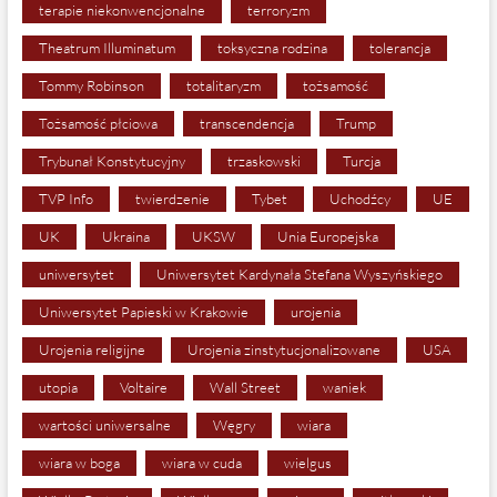
terapie niekonwencjonalne
terroryzm
Theatrum Illuminatum
toksyczna rodzina
tolerancja
Tommy Robinson
totalitaryzm
tożsamość
Tożsamość płciowa
transcendencja
Trump
Trybunał Konstytucyjny
trzaskowski
Turcja
TVP Info
twierdzenie
Tybet
Uchodźcy
UE
UK
Ukraina
UKSW
Unia Europejska
uniwersytet
Uniwersytet Kardynała Stefana Wyszyńskiego
Uniwersytet Papieski w Krakowie
urojenia
Urojenia religijne
Urojenia zinstytucjonalizowane
USA
utopia
Voltaire
Wall Street
waniek
wartości uniwersalne
Węgry
wiara
wiara w boga
wiara w cuda
wielgus