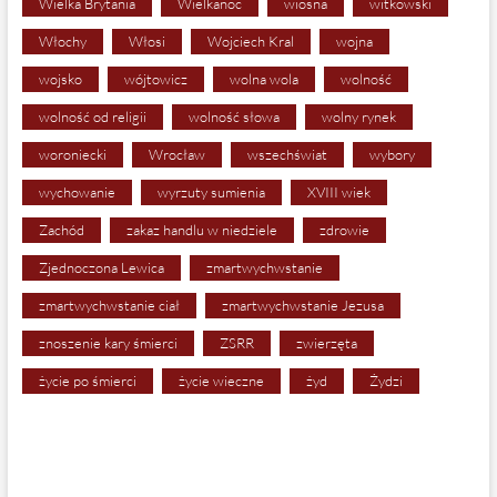
Wielka Brytania
Wielkanoc
wiosna
witkowski
Włochy
Włosi
Wojciech Kral
wojna
wojsko
wójtowicz
wolna wola
wolność
wolność od religii
wolność słowa
wolny rynek
woroniecki
Wrocław
wszechświat
wybory
wychowanie
wyrzuty sumienia
XVIII wiek
Zachód
zakaz handlu w niedziele
zdrowie
Zjednoczona Lewica
zmartwychwstanie
zmartwychwstanie ciał
zmartwychwstanie Jezusa
znoszenie kary śmierci
ZSRR
zwierzęta
życie po śmierci
życie wieczne
żyd
Żydzi