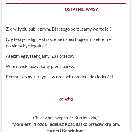
OSTATNIE WPISY
Zło w życiu publicznym. Dlaczego odrzucamy wartości?
Czy lekcje religii – straszenie dzieci bogiem i piekłem –
powinny być legalne?
Ateizm egzystencjalny. Za i przeciw
Wieniawski odzyskany przez barwy.
Romantyczny skrzypek w czasach chłodnej dokładności
KSIĄŻKI
Chcesz nas weprzeć? Kup książkę!
"Żołnierz i filozof. Tadeusz Kościuszko przeciw królom,
carom i Kościołom”