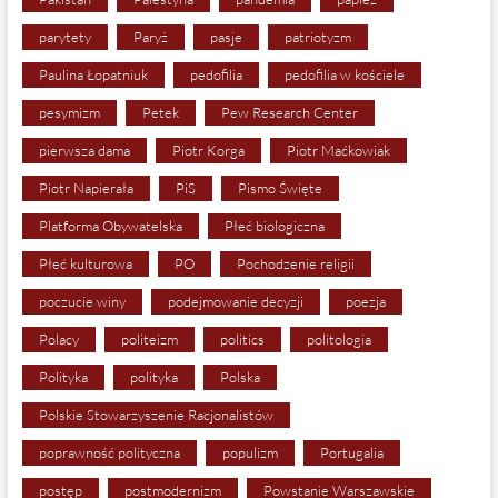
parytety
Paryż
pasje
patriotyzm
Paulina Łopatniuk
pedofilia
pedofilia w kościele
pesymizm
Petek
Pew Research Center
pierwsza dama
Piotr Korga
Piotr Maćkowiak
Piotr Napierała
PiS
Pismo Święte
Platforma Obywatelska
Płeć biologiczna
Płeć kulturowa
PO
Pochodzenie religii
poczucie winy
podejmowanie decyzji
poezja
Polacy
politeizm
politics
politologia
Polityka
polityka
Polska
Polskie Stowarzyszenie Racjonalistów
poprawność polityczna
populizm
Portugalia
postęp
postmodernizm
Powstanie Warszawskie