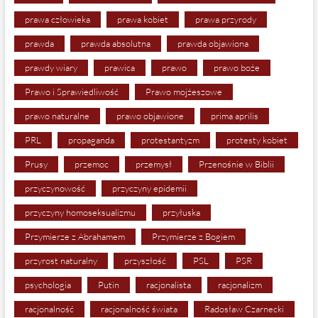
prawa człowieka
prawa kobiet
prawa przyrody
prawda
prawda absolutna
prawda objawiona
prawdy wiary
prawica
prawo
prawo boże
Prawo i Sprawiedliwość
Prawo mojżeszowe
prawo naturalne
prawo objawione
prima aprilis
PRL
propaganda
protestantyzm
protesty kobiet
Prusy
przemoc
przemysł
Przenośnie w Biblii
przyczynowość
przyczyny epidemii
przyczyny homoseksualizmu
przyłuska
Przymierze z Abrahamem
Przymierze z Bogiem
przyrost naturalny
przyszłość
PSL
PSR
psychologia
Putin
racjonalista
racjonalizm
racjonalność
racjonalność świata
Radosław Czarnecki