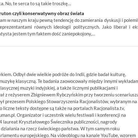
a. No, te serca to są takie troszkę…
ruton czyli konserwatywny obraz świata
am w naszym kraju pewną tendencję do zamierania dyskusji i polemi
eprezentantami równych ideologii politycznych. Jako liberał i ek
tysta jestem tym faktem dość zaniepokojony,…
ykiem. Odbył dwie wielkie podróże do Indii, gdzie badał kulturę,
ą muzykę klasyczną. Te badania zaowocowały między innymi wykłada
asycznej muzyki indyjskiej, a także licznymi publikacjami i
wał z reżyserem Zbigniewem Rybczyńskim przy tworzeniu scenariusz
był prezesem Polskiego Stowarzyszenia Racjonalistów, wybranym na
 liczne teksty dostępne są także na portalach Racjonalista.tv,
numan.pl. Organizator i uczestnik wielu festiwali i konferencji na
14 laureat Kryształowego Świecznika publiczności, nagrody
 działania na rzecz świeckiego państwa. W tym samym roku
arlamentu europejskiego. Na videoblogu na kanale YouTube, wzorem