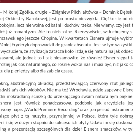
 Mikołaj Zgółka, drugie – Zbigniew Pilch, altówka – Dominik Dębski
ej Orkiestry Barokowej, jest po prostu niezwykła. Ciężko się od ni
okojna, lecz nie wolna od baśni i duchów rzeka. Nie wiemy, czy jest 
oł już romantyzm. Ale to nieistotne. Rzeczywiście, wsłuchujemy s
rszawskiego jeszcze Chopina. W kwartetach Elsnera ujmuje wybit
óźniej Fryderyk doprowadził do granic absolutu. Jest w tym wszystk
wyczuciem, że stylizacja zatacza koło i zdaje się naturalna jak oddec
asami, ale jednak to i tak niesamowite, że również Elsner sięgał t
ziej jak coś naturalnego, co rośnie wokół nas i musi być, niż jako c
 dla pieniędzy albo dla zabicia czasu.
ą, abstrakcyjną okładką, przedstawiającą czerwony rzut jakieg
 nadwiślańskich widoków. Nie ma też Wrocławia, gdzie zapewne Elsne
e dni mokradlaną ścieżką do urzekającego swoim naturalnym piękn
snera jest również ponadczasowa, podobnie jak arcydzieła je
rwony napis „World Premiere Recording” oraz „on period instruments
iące płyt z tą muzyką, przynajmniej w Polsce, która tyle dobre
li się w dużym stopniu do sukcesu ich płyty. Udało im się doskona
ną a prezentacją szczególnych dla dzieł Elsnera smaczków, w t