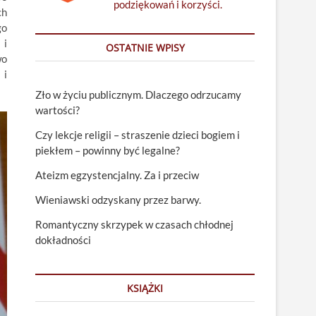
podziękowań i korzyści.
ch
go
 i
OSTATNIE WPISY
wo
 i
Zło w życiu publicznym. Dlaczego odrzucamy
wartości?
Czy lekcje religii – straszenie dzieci bogiem i
piekłem – powinny być legalne?
Ateizm egzystencjalny. Za i przeciw
Wieniawski odzyskany przez barwy.
Romantyczny skrzypek w czasach chłodnej
dokładności
KSIĄŻKI