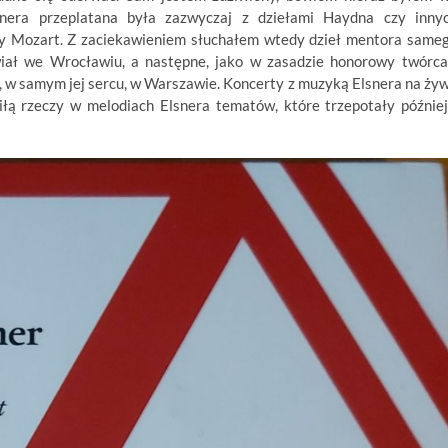
nera przeplatana była zazwyczaj z dziełami Haydna czy inny
zy Mozart. Z zaciekawieniem słuchałem wtedy dzieł mentora same
wiał we Wrocławiu, a następne, jako w zasadzie honorowy twórca
ce, w samym jej sercu, w Warszawie. Koncerty z muzyką Elsnera na ży
łą rzeczy w melodiach Elsnera tematów, które trzepotały później