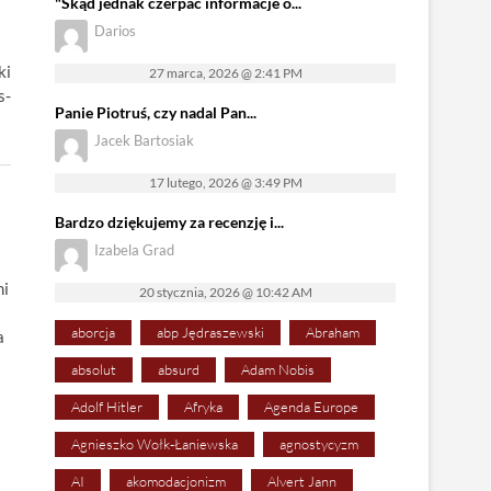
"Skąd jednak czerpać informacje o...
Darios
ki
27 marca, 2026 @ 2:41 PM
s-
Panie Piotruś, czy nadal Pan...
Jacek Bartosiak
17 lutego, 2026 @ 3:49 PM
Bardzo dziękujemy za recenzję i...
Izabela Grad
mi
20 stycznia, 2026 @ 10:42 AM
aborcja
abp Jędraszewski
Abraham
a
absolut
absurd
Adam Nobis
Adolf Hitler
Afryka
Agenda Europe
Agnieszko Wołk-Łaniewska
agnostycyzm
AI
akomodacjonizm
Alvert Jann