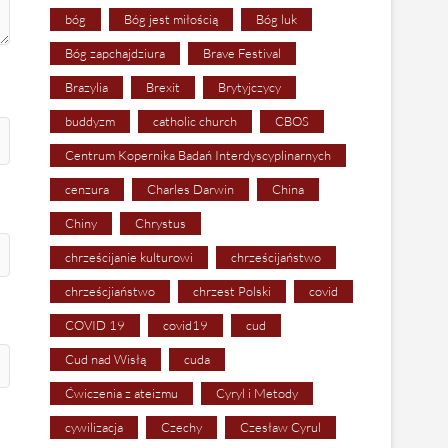
bóg
Bóg jest miłością
Bóg luk
Bóg zapchajdziura
Brave Festival
Brazylia
Brexit
Brytyjczycy
buddyzm
catholic church
CBOS
Centrum Kopernika Badań Interdyscyplinarnych
cenzura
Charles Darwin
China
Chiny
Chrystus
chrześcijanie kulturowi
chrześcijaństwo
chrześcjiaństwo
chrzest Polski
covid
COVID 19
covid19
cud
Cud nad Wisłą
cuda
Ćwiczenia z ateizmu
Cyryl i Metody
cywilizacja
Czechy
Czesław Cyrul