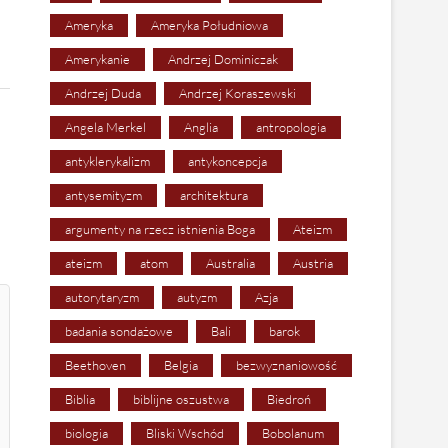
Ameryka
Ameryka Południowa
Amerykanie
Andrzej Dominiczak
Andrzej Duda
Andrzej Koraszewski
Angela Merkel
Anglia
antropologia
antyklerykalizm
antykoncepcja
antysemityzm
architektura
argumenty na rzecz istnienia Boga
Ateizm
ateizm
atom
Australia
Austria
autorytaryzm
autyzm
Azja
badania sondażowe
Bali
barok
Beethoven
Belgia
bezwyznaniowość
Biblia
biblijne oszustwa
Biedroń
biologia
Bliski Wschód
Bobolanum