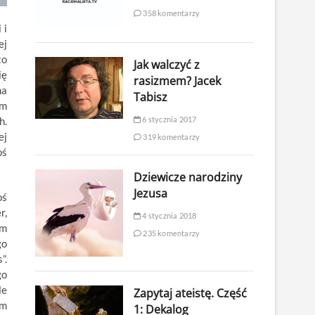
358 komentarzy
 i
ej
to
Jak walczyć z
ię
rasizmem? Jacek
na
Tabisz
im
6 stycznia 2017
h.
ej
319 komentarzy
oś
Dziewicze narodziny
Jezusa
oś
r,
4 stycznia 2018
em
235 komentarzy
go
”.
go
le
Zapytaj ateistę. Część
ym
1: Dekalog