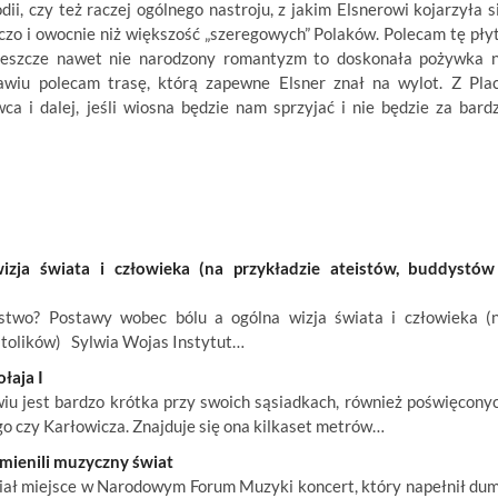
ii, czy też raczej ogólnego nastroju, z jakim Elsnerowi kojarzyła s
rczo i owocnie niż większość „szeregowych” Polaków. Polecam tę pły
e jeszcze nawet nie narodzony romantyzm to doskonała pożywka 
wiu polecam trasę, którą zapewne Elsner znał na wylot. Z Pla
i dalej, jeśli wiosna będzie nam sprzyjać i nie będzie za bard
ja świata i człowieka (na przykładzie ateistów, buddystów
wo? Postawy wobec bólu a ogólna wizja świata i człowieka (
atolików) Sylwia Wojas Instytut…
łaja I
 jest bardzo krótka przy swoich sąsiadkach, również poświęcony
 czy Karłowicza. Znajduje się ona kilkaset metrów…
zmienili muzyczny świat
ał miejsce w Narodowym Forum Muzyki koncert, który napełnił du