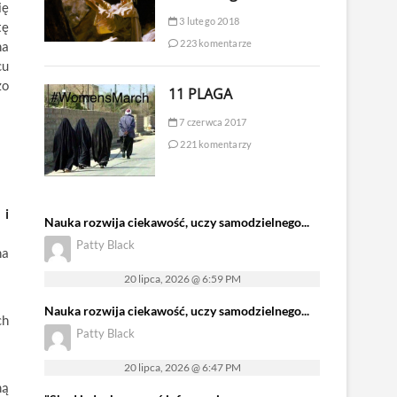
ię
3 lutego 2018
tę
223 komentarze
na
cu
zo
11 PLAGA
7 czerwca 2017
221 komentarzy
 i
Nauka rozwija ciekawość, uczy samodzielnego...
Patty Black
na
20 lipca, 2026 @ 6:59 PM
Nauka rozwija ciekawość, uczy samodzielnego...
ch
Patty Black
20 lipca, 2026 @ 6:47 PM
mą