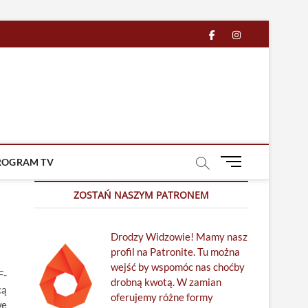
facebook
in
M
ROGRAM TV
e
n
ZOSTAŃ NASZYM PATRONEM
u
B
Drodzy Widzowie! Mamy nasz
u
profil na Patronite. Tu można
t
wejść by wspomóc nas choćby
t
F-
drobną kwotą. W zamian
o
cą
oferujemy różne formy
n
we