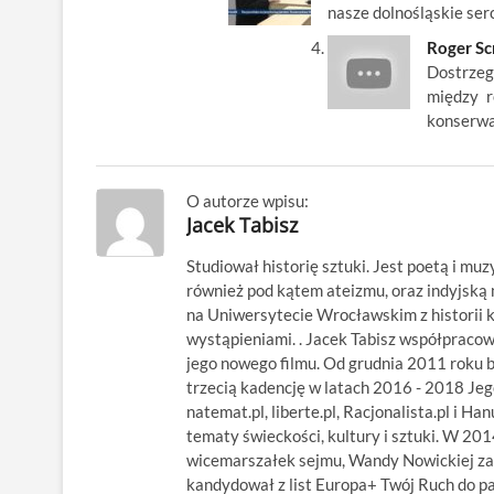
nasze dolnośląskie serc
Roger Sc
Dostrzeg
między r
konserwa
O autorze wpisu:
Jacek Tabisz
Studiował historię sztuki. Jest poetą i muz
również pod kątem ateizmu, oraz indyjsk
na Uniwersytecie Wrocławskim z historii kl
wystąpieniami. . Jacek Tabisz współpraco
jego nowego filmu. Od grudnia 2011 roku 
trzecią kadencję w latach 2016 - 2018 Jego
natemat.pl, liberte.pl, Racjonalista.pl i Ha
tematy świeckości, kultury i sztuki. W 20
wicemarszałek sejmu, Wandy Nowickiej za
kandydował z list Europa+ Twój Ruch do p