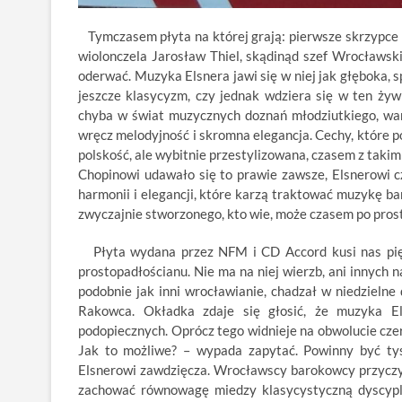
Tymczasem płyta na której grają: pierwsze skrzypce –
wiolonczela Jarosław Thiel, skądinąd szef Wrocławski
oderwać. Muzyka Elsnera jawi się w niej jak głęboka, sp
jeszcze klasycyzm, czy jednak wdziera się w ten żywi
chyba w świat muzycznych doznań młodziutkiego, wa
wręcz melodyjność i skromna elegancja. Cechy, które p
polskość, ale wybitnie przestylizowana, czasem z takim 
Chopinowi udawało się to prawie zawsze, Elsnerowi cz
harmonii i elegancji, które karzą traktować muzykę bard
zwyczajnie stworzonego, kto wie, może czasem po prostu
Płyta wydana przez NFM i CD Accord kusi nas piękn
prostopadłościanu. Nie ma na niej wierzb, ani innych
podobnie jak inni wrocławianie, chadzał w niedzieln
Rakowca. Okładka zdaje się głosić, że muzyka El
podopiecznych. Oprócz tego widnieje na obwolucie cze
Jak to możliwe? – wypada zapytać. Powinny być tys
Elsnerowi zawdzięcza. Wrocławscy barokowcy przyczyni
zachować równowagę miedzy klasycystyczną dyscypli