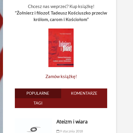
Chcesz nas weprzeć? Kup książkę!
"Żołnierz i filozof. Tadeusz Kościuszko przeciw
królom, carom i Kościołom”
Zamów książkę!
POPULARNE
KOMENTARZE
TAGI
Ateizm i wiara
9 stycznia 2018