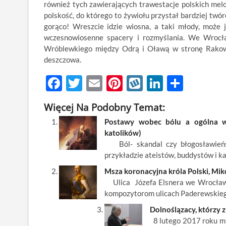
również tych zawierających trawestacje polskich melod
polskość, do którego to żywiołu przystał bardziej twó
gorąco! Wreszcie idzie wiosna, a taki młody, moż
wczesnowiosenne spacery i rozmyślania. We Wrocła
Wróblewkiego między Odrą i Oławą w stronę Rakowca 
deszczowa.
F
T
E
Pi
W
Li
S
ac
w
m
nt
y
n
h
Więcej Na Podobny Temat:
e
itt
ail
er
k
k
ar
Postawy wobec bólu a ogólna wiz
b
er
es
o
e
e
katolików)
o
t
p
dI
Ból- skandal czy błogosławieńst
przykładzie ateistów, buddystów i k
o
n
Msza koronacyjna króla Polski, Miko
k
Ulica Józefa Elsnera we Wrocławiu
kompozytorom ulicach Paderewskiego
Dolnoślązacy, którzy 
8 lutego 2017 roku mi