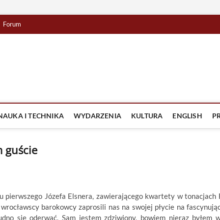
Forum
lista TV
IZJA
NAUKA I TECHNIKA
WYDARZENIA
KULTURA
ENGLISH
P
m guście
 pierwszego Józefa Elsnera, zawierającego kwartety w tonacjach 
 wrocławscy barokowcy zaprosili nas na swojej płycie na fascynują
rudno się oderwać. Sam jestem zdziwiony, bowiem nieraz byłem 