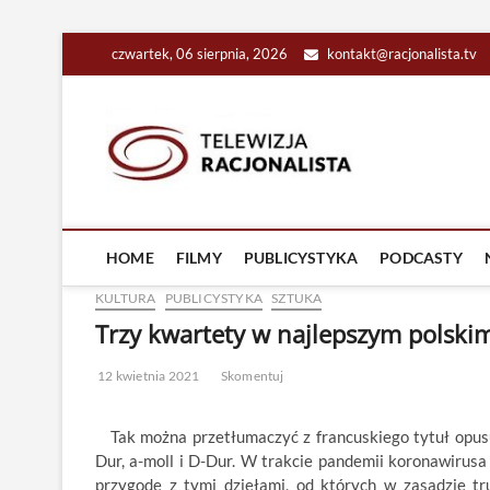
Skip
czwartek, 06 sierpnia, 2026
kontakt@racjonalista.tv
to
content
Racjona
RACJONALNA TELEW
HOME
FILMY
PUBLICYSTYKA
PODCASTY
KULTURA
PUBLICYSTYKA
SZTUKA
Trzy kwartety w najlepszym polski
12 kwietnia 2021
Skomentuj
Tak można przetłumaczyć z francuskiego tytuł opusu
Dur, a-moll i D-Dur. W trakcie pandemii koronawirusa
przygodę z tymi dziełami, od których w zasadzie t