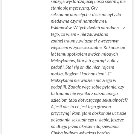
spożyje wystarczającej ilości spermy, nie
stanie się mężczyzną. Gry
seksualne dorosłych z dziećmi były do
niedawna czymś normalnym u
Eskimosów. W tych dwóch narodach – z
tego, co wiem – nie zauważono
żadnej traumy związanej z wczesnym
wejściem w życie seksualne. Kilkanaście
lat temu spotkałem dwóch młodych
Meksykanów, których zgarnął z ulicy
pedofil. Stał się on dla nich "ojcem
matką, Bogiem i kochankiem". Ci
Meksykanie nie widzieli nic złego w
pedofilii. Zadaję więc sobie pytanie: czy
ta trauma nie wynika z narzucanego
dzieciom tabu dotyczącego seksualności?
A jeśli nie, to co jest tego główną
przyczyną? Pamiętam doskonale uczucie
pożądania seksualnego u siebie, jeszcze
na długo przed okresem dojrzewania.
Chyba byłbym wówdzas bardzo