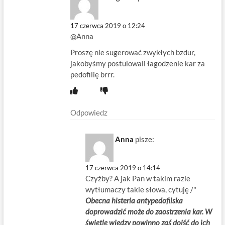
17 czerwca 2019 o 12:24
@Anna
Proszę nie sugerować zwykłych bzdur,
jakobyśmy postulowali łagodzenie kar za
pedofilię brrr.
Odpowiedz
Anna
pisze:
17 czerwca 2019 o 14:14
Czyżby? A jak Pan w takim razie
wytłumaczy takie słowa, cytuję /"
Obecna histeria antypedofilska
doprowadzić może do zaostrzenia kar. W
świetle wiedzy powinno zaś dojść do ich