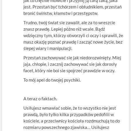
jak to chętnie mówicie i przyjmij ją całą taką, jaka
jest. Przestań być tchórzem i obłudnikiem, przestań
bronić świństw, kłamstw i przestępstw.
Trudno, twój świat sie zawalił, ale za to wreszcie
znasz prawdę. Lepiej późno niż wcale. Bądź
wdzięczny tym, którzy otworzyli ci oczy i sprawili, że
masz okazję poznać prawdę i zacząć nowe życie, bez
ślepej wiary i manipulacji.
Przestań zachowywać sie jak niedorozwinięty. Miej
jaja, chłopie, i zacznij zachowywać sie jak dorosły
facet, który nie boi sie spojrzeć prawdzie w oczy.
To mój apel do twojej psychiki.
A teraz o faktach.
Usiłujesz wmawiać sobie, że to wszystko nie jest
prawdą, było tylko kilka przypadków pedofilii w
kościele, a przeciwnicy kościoła rozdmuchują to do
rozmiaru powszechnego zjawiska… Usiłujesz