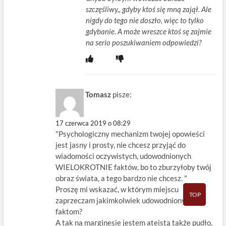
szczęśliwy,, gdyby ktoś się mną zajął. Ale
nigdy do tego nie doszło, więc to tylko
gdybanie. A może wreszce ktoś sę zajmie
na serio poszukiwaniem odpowiedzi?
Tomasz
pisze:
17 czerwca 2019 o 08:29
"Psychologiczny mechanizm twojej opowieści
jest jasny i prosty, nie chcesz przyjąć do
wiadomości oczywistych, udowodnionych
WIELOKROTNIE faktów, bo to zburzyłoby twój
obraz świata, a tego bardzo nie chcesz. "
Proszę mi wskazać, w którym miejscu
TOP
zaprzeczam jakimkolwiek udowodnionym
faktom?
A tak na marginesie jestem ateistą także pudło,