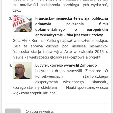
ma możliwości podejrzenia przebiegu tych wydarzeń,
czy…
Francusko-niemiecka telewizja publiczna
odmawia pokazania filmu
dokumentalnego o europejskim
antysemityzmie – film jest zbyt uczciwy
Götz Aly z Berliner-Zeitung napisał w zeszłym miesiącu:
Cała ta sprawa cuchnie pod niebiosa. niemiecko-
francuska stacja telewizyjna Arte w kwietniu 2015 r.
niewielką większością głosów zaakceptowała projekt…
Lucyfer, którego wymyślił Zimbardo
Lucyfer, którego wymyślił Zimbardo. O
konsekwencjach stanfordzkiego
eksperymentu więziennego i skandalu,
którego stał się obiektem Nauki społeczne, w dużo
większym stopniu niż inne…
O autorze wpisu: