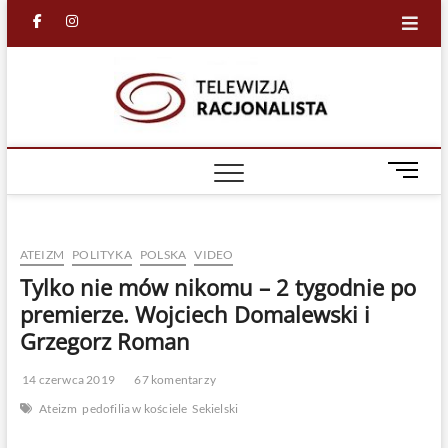
Skip
facebook
in
to
content
Racjona
RACJONALNA
TELEWIZJA
TV
M
e
n
u
ATEIZM
POLITYKA
POLSKA
VIDEO
B
u
Tylko nie mów nikomu – 2 tygodnie po
t
premierze. Wojciech Domalewski i
t
Grzegorz Roman
o
n
14 czerwca 2019
67 komentarzy
Ateizm
pedofilia w kościele
Sekielski