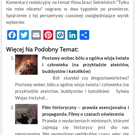
Komentarz redakcyjny na temat filmu braci Sekielskich "Tylko
nie mów nikomu" nagrany w dwa tygodnie po premierze.
Spojrzenie z tej perspetywy czasowej uwzględniające wynik
wyborów.
F
T
E
Pi
W
Li
S
ac
w
m
nt
y
n
h
Więcej Na Podobny Temat:
e
itt
ail
er
k
k
ar
Postawy wobec bólu a ogólna wizja świata
b
er
es
o
e
e
i człowieka (na przykładzie ateistów,
o
t
p
dI
buddystów i katolików)
Ból- skandal czy błogosławieństwo?
o
n
Postawy wobec bólu a ogólna wizja świata i człowieka (na
k
przykładzie ateistów, buddystów i katolików) Sylwia
Wojas Instytut…
Film historyczny – prawda esencjonalna i
propaganda. Filmy o czasach oświecenia
Prawda o wydarzeniach minionych, którymi
zajmują się historycy jest dla nas
nieosiągalna. Nie wymyślono wehikułów czasu, więc nie