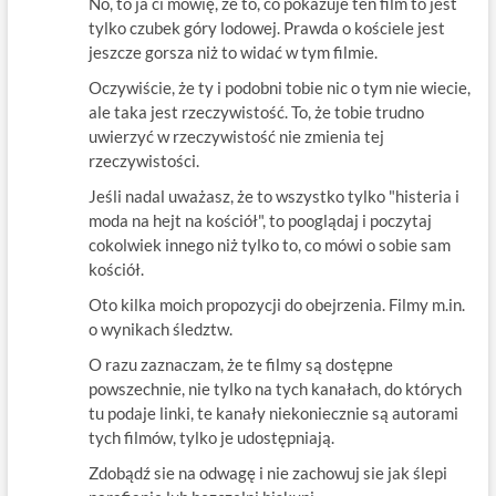
No, to ja ci mówię, że to, co pokazuje ten film to jest
tylko czubek góry lodowej. Prawda o kościele jest
jeszcze gorsza niż to widać w tym filmie.
Oczywiście, że ty i podobni tobie nic o tym nie wiecie,
ale taka jest rzeczywistość. To, że tobie trudno
uwierzyć w rzeczywistość nie zmienia tej
rzeczywistości.
Jeśli nadal uważasz, że to wszystko tylko "histeria i
moda na hejt na kościół", to pooglądaj i poczytaj
cokolwiek innego niż tylko to, co mówi o sobie sam
kościół.
Oto kilka moich propozycji do obejrzenia. Filmy m.in.
o wynikach śledztw.
O razu zaznaczam, że te filmy są dostępne
powszechnie, nie tylko na tych kanałach, do których
tu podaje linki, te kanały niekoniecznie są autorami
tych filmów, tylko je udostępniają.
Zdobądź sie na odwagę i nie zachowuj sie jak ślepi