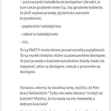
– zastraszanie świadków przestępstw i zbrodni, w
tym także grożenie śmiercią, (np. grożenie kobiecie,
że jeśli wyjawi prawdę, jej dziecko zostanie
krzywdzone);
– popieranie ludobójstwa;
– udział w ludobójstwie;
– itd…
To są FAKTY stwierdzone ponad wszelką wątpliwość.
To są wyniki śledztw, które są powszechnie dostępne.
To jest prawda o kościele katolickim. Każdy może sie
zapoznać, akta są dostępne, relacje z procesów są
dostępne.
Tomaszu, wierny za wszelką cenę, myślisz, że film
braci Sekielskich "Tylko nie mów nikomu" to hejt na
kościół? Myślisz, że to moda na złe mówienie o
dobrym kościele?