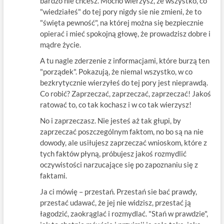
bardzo nie chcesz. Mocno wierzysz, że wszystko, co
"wiedziałeś" do tej pory nigdy sie nie zmieni, że to
"święta pewność", na której można się bezpiecznie
opierać i mieć spokojną głowę, że prowadzisz dobre i
mądre życie.
A tu nagle zderzenie z informacjami, które burzą ten
"porządek". Pokazują, że niemal wszystko, w co
bezkrytycznie wierzyłeś do tej pory jest nieprawdą.
Co robić? Zaprzeczać, zaprzeczać, zaprzeczać! Jakoś
ratować to, co tak kochasz i w co tak wierzysz!
No i zaprzeczasz. Nie jesteś aż tak głupi, by
zaprzeczać poszczególnym faktom, no bo są na nie
dowody, ale usiłujesz zaprzeczać wnioskom, które z
tych faktów płyną, próbujesz jakoś rozmydlić
oczywistości narzucające się po zapoznaniu się z
faktami.
Ja ci mówię – przestań. Przestań sie bać prawdy,
przestać udawać, że jej nie widzisz, przestać ją
łagodzić, zaokrąglać i rozmydlać. "Stań w prawdzie",