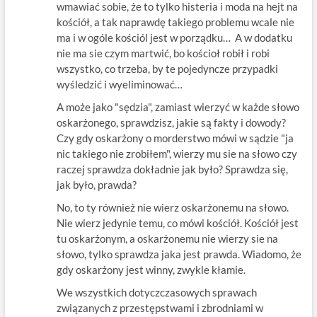
wmawiać sobie, że to tylko histeria i moda na hejt na
kościół, a tak naprawdę takiego problemu wcale nie
ma i w ogóle kościól jest w porządku… A w dodatku
nie ma sie czym martwić, bo kościoł robił i robi
wszystko, co trzeba, by te pojedyncze przypadki
wyśledzić i wyeliminować…
A może jako "sędzia", zamiast wierzyć w każde słowo
oskarżonego, sprawdzisz, jakie są fakty i dowody?
Czy gdy oskarżony o morderstwo mówi w sądzie "ja
nic takiego nie zrobiłem", wierzy mu sie na słowo czy
raczej sprawdza dokładnie jak było? Sprawdza się,
jak było, prawda?
No, to ty również nie wierz oskarżonemu na słowo.
Nie wierz jedynie temu, co mówi kościół. Kościół jest
tu oskarżonym, a oskarżonemu nie wierzy sie na
słowo, tylko sprawdza jaka jest prawda. Wiadomo, że
gdy oskarżony jest winny, zwykle kłamie.
We wszystkich dotyczczasowych sprawach
związanych z przestępstwami i zbrodniami w