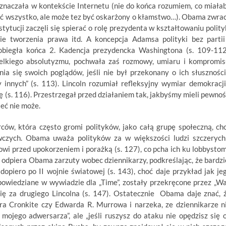
oznaczała w kontekście Internetu (nie do końca rozumiem, co miała
eć wszystko, ale może tez być oskarżony o kłamstwo…). Obama zwra
tytucji zaczęli się spierać o rolę prezydenta w kształtowaniu polity
ie tworzenia prawa itd. A koncepcja Adamsa polityki bez partii
 dobiegła końca 2. Kadencja prezydencka Washingtona (s. 109-112
kiego absolutyzmu, pochwała zaś rozmowy, umiaru i kompromis
a się swoich poglądów, jeśli nie był przekonany o ich słuszności
nnych” (s. 113). Lincoln rozumiał refleksyjny wymiar demokracji
 (s. 116). Przestrzegał przed działaniem tak, jakbyśmy mieli pewnoś
ieć nie może.
w, która często gromi polityków, jako całą grupę społeczną, ch
wczych. Obama uważa polityków za w większości ludzi szczerych
owi przed upokorzeniem i porażką (s. 127), co pcha ich ku lobbystom
 odpiera Obama zarzuty wobec dziennikarzy, podkreślając, że bardzi
opiero po II wojnie światowej (s. 143), choć daje przykład jak je
wiedziane w wywiadzie dla „Time”, zostały przekręcone przez „Wa
ię za drugiego Lincolna (s. 147). Ostatecznie Obama daje znać, 
a Cronkite czy Edwarda R. Murrowa i narzeka, ze dziennikarze n
 mojego adwersarza”, ale „jeśli ruszysz do ataku nie opędzisz się 