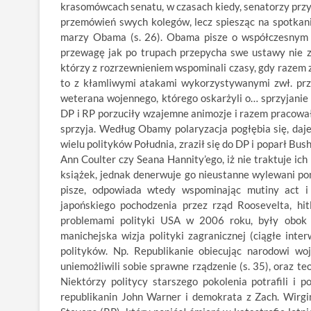
krasomówcach senatu, w czasach kiedy, senatorzy przy
przemówień swych kolegów, lecz spiesząc na spotkania
marzy Obama (s. 26). Obama pisze o współczesnym se
przewagę jak po trupach przepycha swe ustawy nie zw
którzy z rozrzewnieniem wspominali czasy, gdy razem z p
to z kłamliwymi atakami wykorzystywanymi zwł. prz
weterana wojennego, którego oskarżyli o… sprzyjanie A
DP i RP porzuciły wzajemne animozje i razem pracowały
sprzyja. Według Obamy polaryzacja pogłębia się, daje
wielu polityków Południa, zraził się do DP i poparł Bu
Ann Coulter czy Seana Hannity’ego, iż nie traktuje ic
książek, jednak denerwuje go nieustanne wylewani pom
pisze, odpowiada wtedy wspominając mutiny act i
japońskiego pochodzenia przez rząd Roosevelta, hit
problemami polityki USA w 2006 roku, były obok 
manichejska wizja polityki zagranicznej (ciągłe inte
polityków. Np. Republikanie obiecując narodowi wo
uniemożliwili sobie sprawne rządzenie (s. 35), oraz 
Niektórzy politycy starszego pokolenia potrafili i p
republikanin John Warner i demokrata z Zach. Wirgin