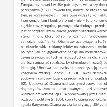
Europa, lecz nawet i w USA patriotyzm, wiara czy dobr
paternalizm (s. 71). Powiem tak, dobrze, że ktoś to 
tym, że konserwatyści i liberałowie widzą tylko niekt
interwencjonizm i kontrola broni – nie – to o konserw
ciężkie koszty regulacji prawnych dla drobnych przedsi
jest depozytariuszem jakichś godnych szacunku wartości
stanu Illinois, który potępił w czambuł fundowani
samodzielności” (s. 75). Obama zwraca uwagę na to, że 
na ekranie widzi reklamy leków na zaburzenie erekc
polityce, jak np. gigantyczne pensje dla menedżerów,
czymś przyciągnąć tych najlepszych, choć nie chciałby
ale też namawiać rodziców, by stymulowali rozwój 
ideologią. Ubolewa nad cyniczną standaryzacją prze
kościołem czarnej ludności” (s. 80). Chwali demokra
zdobywania głosów ludzi o przeciwnych niż on pogląda
82). Ubolewa też Obama nad częstym stasowaniem obs
dogmatyków zamiast umiarkowanych ludzi zdolnych
wielbicielem konstytucji USA opracowanej przez Madiso
roztropną politykę (s. 105), która to opinia pochodził
sędzia Baeyerem, Obama uważa konstytucję USA za dok