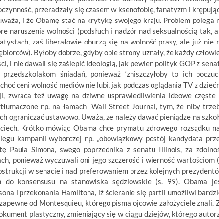
oczynność, przeradzały się czasem w ksenofobię, fanatyzm i krępują
zauważa, i że Obamę stać na krytykę swojego kraju. Problem polega 
óre naruszenia wolności (podsłuch i nadzór nad seksualnością tak, a
atystach, zaś liberałowie oburzą się na wolność prasy, ale już nie 
ębiorców). Byłoby dobrze, gdyby obie strony uznały, że każdy człowi
, i nie dawali się zaślepić ideologią, jak pewien polityk GOP z sena
e przedszkolakom śniadań, ponieważ ‘zniszczyłoby to ich poczuc
choć ceni wolność mediów nie lubi, jak podczas oglądania TV z dzieć
ji, zwraca też uwagę na dziwne usprawiedliwienia ideowe częste
 tłumaczone np. na łamach Wall Street Journal, tym, że niby trze
 ich ograniczać ustawowo. Uważa, ze należy dawać pieniądze na szkoł
pociech. Krótko mówiąc Obama chce prymatu zdrowego rozsądku n
biegu kampanii wyborczej np. „obowiązkowy postój kandydata prz
tę Paula Simona, swego poprzednika z senatu Illinois, za zdolno
ch, ponieważ wyczuwali oni jego szczerość i wierność wartościom (
trukcji w senacie i nad preferowaniem przez kolejnych prezydent
 do konsensusu na stanowiska sędziowskie (s. 99). Obama je
na i przekonania Hamiltona, iż ścieranie się partii umożliwi bardzi
a zapewne od Montesquieu, którego pisma ojcowie założyciele znali. 
ument plastyczny, zmieniający się w ciągu dziejów, którego autor