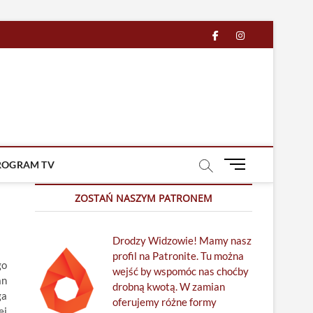
facebook
in
M
ROGRAM TV
e
n
ZOSTAŃ NASZYM PATRONEM
u
B
Drodzy Widzowie! Mamy nasz
u
profil na Patronite. Tu można
t
go
wejść by wspomóc nas choćby
t
an
drobną kwotą. W zamian
o
ga
oferujemy różne formy
n
ej