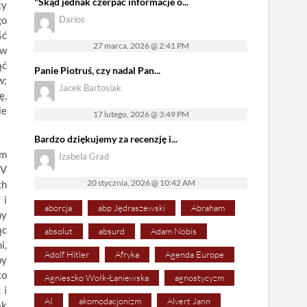
"Skąd jednak czerpać informacje o...
cy
go
Darios
ść
27 marca, 2026 @ 2:41 PM
 w
ąć
Panie Piotruś, czy nadal Pan...
w;
Jacek Bartosiak
ę,
ie
17 lutego, 2026 @ 3:49 PM
Bardzo dziękujemy za recenzję i...
em
Izabela Grad
TV
20 stycznia, 2026 @ 10:42 AM
ch
 i
aborcja
abp Jędraszewski
Abraham
my
ąc
absolut
absurd
Adam Nobis
i,
Adolf Hitler
Afryka
Agenda Europe
by
ko
Agnieszko Wołk-Łaniewska
agnostycyzm
 i
AI
akomodacjonizm
Alvert Jann
ak