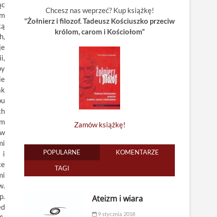
ąc
Chcesz nas weprzeć? Kup książkę!
im
"Żołnierz i filozof. Tadeusz Kościuszko przeciw
ką
królom, carom i Kościołom”
h,
je
i,
by
ie
ak
pu
ch
am
Zamów książkę!
ów
mi
POPULARNE
KOMENTARZE
 i
ce
TAGI
mi
w.
p.
Ateizm i wiara
ed
9 stycznia 2018