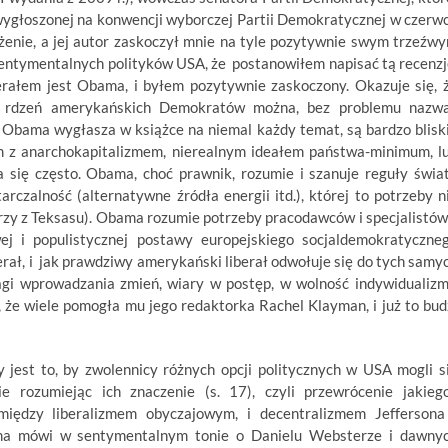
ygłoszonej na konwencji wyborczej Partii Demokratycznej w czerw
żenie, a jej autor zaskoczył mnie na tyle pozytywnie swym trzeźw
entymentalnych polityków USA, że postanowiłem napisać tą recenzj
berałem jest Obama, i byłem pozytywnie zaskoczony. Okazuje się, 
, rdzeń amerykańskich Demokratów można, bez problemu nazw
 Obama wygłasza w książce na niemal każdy temat, są bardzo blisk
izm z anarchokapitalizmem, nierealnym ideałem państwa-minimum, l
się często. Obama, choć prawnik, rozumie i szanuje reguły świa
rczalność (alternatywne źródła energii itd.), której to potrzeby n
zy z Teksasu). Obama rozumie potrzeby pracodawców i specjalistów
wej i populistycznej postawy europejskiego socjaldemokratyczne
ał, i jak prawdziwy amerykański liberał odwołuje się do tych samy
agi wprowadzania zmień, wiary w postęp, w wolność indywidualizm
 że wiele pomogła mu jego redaktorka Rachel Klayman, i już to bud
jest to, by zwolennicy różnych opcji politycznych w USA mogli s
 rozumiejąc ich znaczenie (s. 17), czyli przewrócenie jakieg
ędzy liberalizmem obyczajowym, i decentralizmem Jeffersona
ma mówi w sentymentalnym tonie o Danielu Websterze i dawny