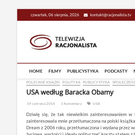
Skip
czwartek, 06 sierpnia, 2026
kontakt@racjonalista.tv
to
content
Racjona
RACJONALNA TELEW
HOME
FILMY
PUBLICYSTYKA
PODCASTY
POLECANE KSIĄŻKI
POLITYKA
PUBLICYSTYKA
SPOŁECZEŃ
USA według Baracka Obamy
19 czerwca 2014
1 Komentarz
USA
Dziwię się, że tak niewielkim zainteresowaniem w P
zainteresowała mnie przetłumaczona na polski książk
Dream z 2006 roku, przetłumaczona i wydana przez w
życiowa, wartości i ideały polityczne”, koszty stałem z