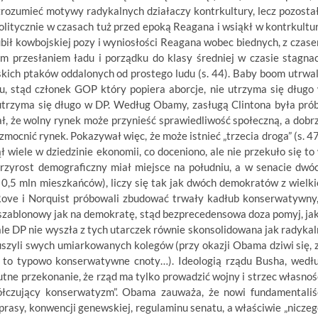
zrozumieć motywy radykalnych działaczy kontrkultury, lecz pozosta
olitycznie w czasach tuż przed epoką Reagana i wsiąkł w kontrkultu
lubił kowbojskiej pozy i wyniosłości Reagana wobec biednych, z czas
m przesłaniem ładu i porządku do klasy średniej w czasie stagnac
skich ptaków oddalonych od prostego ludu (s. 44). Baby boom utrwal
u, stąd członek GOP który popiera aborcje, nie utrzyma się długo
utrzyma się długo w DP. Według Obamy, zasługą Clintona była pró
ł, że wolny rynek może przynieść sprawiedliwość społeczną, a dobr
cnić rynek. Pokazywał więc, że może istnieć „trzecia droga” (s. 47
 wiele w dziedzinie ekonomii, co doceniono, ale nie przekuło się to
przyrost demograficzny miał miejsce na południu, a w senacie dwó
,5 mln mieszkańców), liczy się tak jak dwóch demokratów z wielki
 Rove i Norquist próbowali zbudować trwały kadłub konserwatywny,
ieszablonowy jak na demokratę, stąd bezprecedensowa doza pomyj, ja
 ale DP nie wyszła z tych utarczek równie skonsolidowana jak radykal
szyli swych umiarkowanych kolegów (przy okazji Obama dziwi się, 
ść to typowo konserwatywne cnoty…). Ideologią rządu Busha, wedł
tne przekonanie, że rząd ma tylko prowadzić wojny i strzec własnoś
półczujący konserwatyzm”. Obama zauważa, że nowi fundamentaliś
prasy, konwencji genewskiej, regulaminu senatu, a właściwie „niczeg