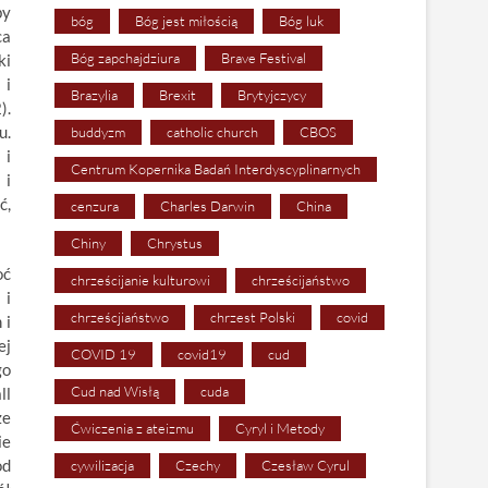
by
bóg
Bóg jest miłością
Bóg luk
ca
Bóg zapchajdziura
Brave Festival
ki
 i
Brazylia
Brexit
Brytyjczycy
).
u.
buddyzm
catholic church
CBOS
 i
Centrum Kopernika Badań Interdyscyplinarnych
 i
ć,
cenzura
Charles Darwin
China
Chiny
Chrystus
oć
chrześcijanie kulturowi
chrześcijaństwo
 i
chrześcjiaństwo
chrzest Polski
covid
 i
ej
COVID 19
covid19
cud
go
Cud nad Wisłą
cuda
ll
że
Ćwiczenia z ateizmu
Cyryl i Metody
ie
od
cywilizacja
Czechy
Czesław Cyrul