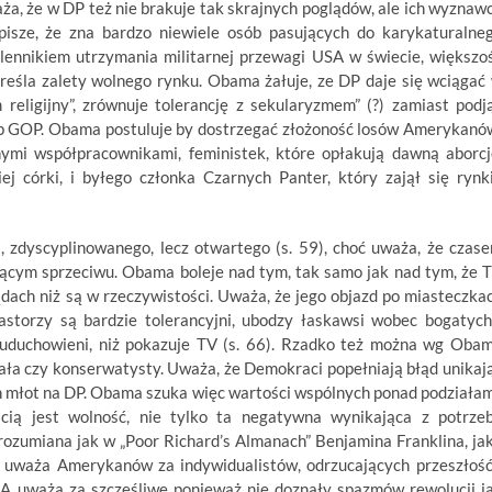
ża, że w DP też nie brakuje tak skrajnych poglądów, ale ich wyznaw
isze, że zna bardzo niewiele osób pasujących do karykaturalne
olennikiem utrzymania militarnej przewagi USA w świecie, większo
reśla zalety wolnego rynku. Obama żałuje, ze DP daje się wciągać
religijny”, zrównuje tolerancję z sekularyzmem” (?) zamiast podj
z łap GOP. Obama postuluje by dostrzegać złożoność losów Amerykanó
rnymi współpracownikami, feministek, które opłakują dawną aborcj
iej córki, i byłego członka Czarnych Panter, który zajął się rynk
zdyscyplinowanego, lecz otwartego (s. 59), choć uważa, że czas
ącym sprzeciwu. Obama boleje nad tym, tak samo jak nad tym, że 
ach niż są w rzeczywistości. Uważa, że jego objazd po miasteczka
pastorzy są bardzie tolerancyjni, ubodzy łaskawsi wobec bogatych
ej uduchowieni, niż pokazuje TV (s. 66). Rzadko też można wg Oba
ła czy konserwatysty. Uważa, że Demokraci popełniają błąd unikaj
h młot na DP. Obama szuka więc wartości wspólnych ponad podziałam
ią jest wolność, nie tylko ta negatywna wynikająca z potrze
 rozumiana jak w „Poor Richard’s Almanach” Benjamina Franklina, ja
a uważa Amerykanów za indywidualistów, odrzucających przeszłość
USA uważa za szczęśliwe ponieważ nie doznały spazmów rewolucji j