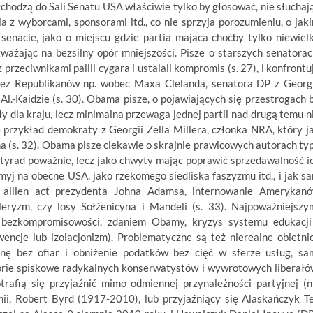
chodzą do Sali Senatu USA właściwie tylko by głosować, nie słuchaj
 z wyborcami, sponsorami itd., co nie sprzyja porozumieniu, o jak
nacie, jako o miejscu gdzie partia mająca choćby tylko niewiel
ażając na bezsilny opór mniejszości. Pisze o starszych senatorac
rzeciwnikami palili cygara i ustalali kompromis (s. 27), i konfrontu
ez Republikanów np. wobec Maxa Clelanda, senatora DP z Georgi
l.-Kaidzie (s. 30). Obama pisze, o pojawiających się przestrogach 
 dla kraju, lecz minimalna przewaga jednej partii nad drugą temu n
 przykład demokraty z Georgii Zella Millera, członka NRA, który j
sha (s. 32). Obama pisze ciekawie o skrajnie prawicowych autorach ty
h tyrad poważnie, lecz jako chwyty mając poprawić sprzedawalność i
yj na obecne USA, jako rzekomego siedliska faszyzmu itd., i jak s
 allien act prezydenta Johna Adamsa, internowanie Amerykan
leryzm, czy losy Sołżenicyna i Mandeli (s. 33). Najpoważniejszy
bezkompromisowości, zdaniem Obamy, kryzys systemu edukacji
rwencje lub izolacjonizm). Problematyczne są też nierealne obietni
jnę bez ofiar i obniżenie podatków bez cięć w sferze usług, sa
teorie spiskowe radykalnych konserwatystów i wywrotowych liberałó
otrafią się przyjaźnić mimo odmiennej przynależności partyjnej (n
ii, Robert Byrd (1917-2010), lub przyjaźniący się Alaskańczyk T