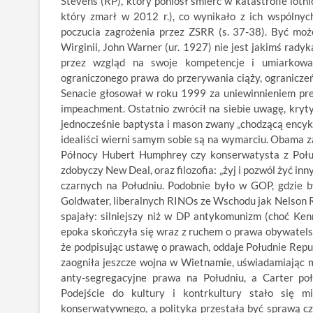
Stevens (RP), który poniósł śmierć w katastrofie lotn
który zmarł w 2012 r.), co wynikało z ich wspólny
poczucia zagrożenia przez ZSRR (s. 37-38). Być mo
Wirginii, John Warner (ur. 1927) nie jest jakimś ra
przez wzgląd na swoje kompetencje i umiarkowane
ograniczonego prawa do przerywania ciąży, ograniczeń
Senacie głosował w roku 1999 za uniewinnieniem pre
impeachment. Ostatnio zwrócił na siebie uwagę, kryty
jednocześnie baptysta i mason zwany „chodzącą encykl
idealiści wierni samym sobie są na wymarciu. Obama zau
Północy Hubert Humphrey czy konserwatysta z Połud
zdobyczy New Deal, oraz filozofia: „żyj i pozwól żyć i
czarnych na Południu. Podobnie było w GOP, gdzie b
Goldwater, liberalnych RINOs ze Wschodu jak Nelson Ro
spajały: silniejszy niż w DP antykomunizm (choć K
epoka skończyła się wraz z ruchem o prawa obywatelsk
że podpisując ustawę o prawach, oddaje Południe Repub
zaogniła jeszcze wojna w Wietnamie, uświadamiając m
anty-segregacyjne prawa na Południu, a Carter po
Podejście do kultury i kontrkultury stało się m
konserwatywnego, a polityka przestała być sprawą czy