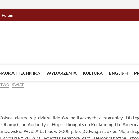
Forum
lista TV
IZJA
NAUKA I TECHNIKA
WYDARZENIA
KULTURA
ENGLISH
P
STWO
ŚWIAT
olsce cieszą się dzieła liderów politycznych z zagranicy. Dlate
a Obamy (The Audacity of Hope. Thoughts on Reclaiming the Americ
arszawskie Wyd. Albatros w 2008 jako: „Odwaga nadziei. Moja dro
 II wydania z 2009 r.), wówczas senatora Partii Demokratycznej, któr