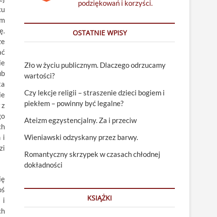
podziękowań i korzyści.
cu
ym
ę.
OSTATNIE WPISY
że
ać
ie
Zło w życiu publicznym. Dlaczego odrzucamy
ub
wartości?
ta
Czy lekcje religii – straszenie dzieci bogiem i
ie
piekłem – powinny być legalne?
 z
go
Ateizm egzystencjalny. Za i przeciw
ch
 i
Wieniawski odzyskany przez barwy.
zi
Romantyczny skrzypek w czasach chłodnej
dokładności
ię
oś
KSIĄŻKI
 i
ch