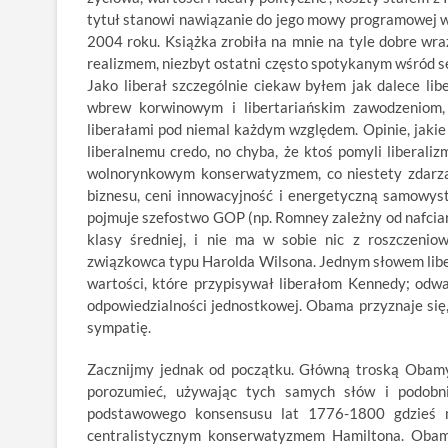
tytuł stanowi nawiązanie do jego mowy programowej w
2004 roku. Książka zrobiła na mnie na tyle dobre wra
realizmem, niezbyt ostatni często spotykanym wśród s
Jako liberał szczególnie ciekaw byłem jak dalece li
wbrew korwinowym i libertariańskim zawodzeniom
liberałami pod niemal każdym względem. Opinie, jakie
liberalnemu credo, no chyba, że ktoś pomyli liberal
wolnorynkowym konserwatyzmem, co niestety zdarza 
biznesu, ceni innowacyjność i energetyczną samowysta
pojmuje szefostwo GOP (np. Romney zależny od nafciar
klasy średniej, i nie ma w sobie nic z roszczenio
związkowca typu Harolda Wilsona. Jednym słowem liber
wartości, które przypisywał liberałom Kennedy; odw
odpowiedzialności jednostkowej. Obama przyznaje się,
sympatię.
Zacznijmy jednak od początku. Główną troską Obamy 
porozumieć, używając tych samych słów i podobnie
podstawowego konsensusu lat 1776-1800 gdzieś mi
centralistycznym konserwatyzmem Hamiltona. Oba