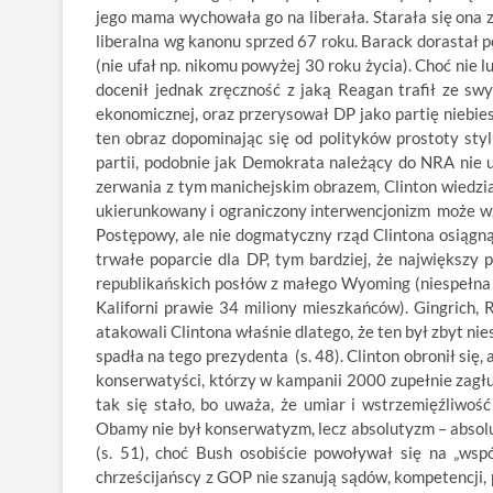
jego mama wychowała go na liberała. Starała się ona 
liberalna wg kanonu sprzed 67 roku. Barack dorastał p
(nie ufał np. nikomu powyżej 30 roku życia). Choć nie 
docenił jednak zręczność z jaką Reagan trafił ze swy
ekonomicznej, oraz przerysował DP jako partię niebie
ten obraz dopominając się od polityków prostoty styl
partii, podobnie jak Demokrata należący do NRA nie 
zerwania z tym manichejskim obrazem, Clinton wiedzia
ukierunkowany i ograniczony interwencjonizm może wzmo
Postępowy, ale nie dogmatyczny rząd Clintona osiągnął
trwałe poparcie dla DP, tym bardziej, że największy 
republikańskich posłów z małego Wyoming (niespełna 0
Kaliforni prawie 34 miliony mieszkańców). Gingrich,
atakowali Clintona właśnie dlatego, że ten był zbyt n
spadła na tego prezydenta (s. 48). Clinton obronił się,
konserwatyści, którzy w kampanii 2000 zupełnie zagłu
tak się stało, bo uważa, że umiar i wstrzemięźliwo
Obamy nie był konserwatyzm, lecz absolutyzm – absolu
(s. 51), choć Bush osobiście powoływał się na „ws
chrześcijańscy z GOP nie szanują sądów, kompetencji, 