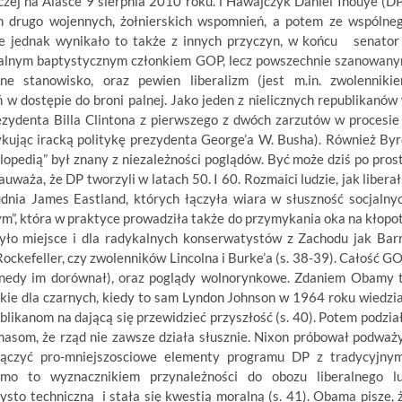
iczej na Alasce 9 sierpnia 2010 roku. i Hawajczyk Daniel Inouye (DP
ch drugo wojennych, żołnierskich wspomnień, a potem ze wspólne
że jednak wynikało to także z innych przyczyn, w końcu senator
dykalnym baptystycznym członkiem GOP, lecz powszechnie szanowan
 stanowisko, oraz pewien liberalizm (jest m.in. zwolenniki
 w dostępie do broni palnej. Jako jeden z nielicznych republikanów
zydenta Billa Clintona z pierwszego z dwóch zarzutów w procesie
kując iracką politykę prezydenta George’a W. Busha). Również Byr
opedią” był znany z niezależności poglądów. Być może dziś po pros
waża, że DP tworzyli w latach 50. I 60. Rozmaici ludzie, jak liberał
nia James Eastland, których łączyła wiara w słuszność socjalny
nnym”, która w praktyce prowadziła także do przymykania oka na kłopo
yło miejsce i dla radykalnych konserwatystów z Zachodu jak Bar
ckefeller, czy zwolenników Lincolna i Burke’a (s. 38-39). Całość G
ennedy im dorównał), oraz poglądy wolnorynkowe. Zdaniem Obamy 
ie dla czarnych, kiedy to sam Lyndon Johnson w 1964 roku wiedzia
likanom na dającą się przewidzieć przyszłość (s. 40). Potem podzia
asom, że rząd nie zawsze działa słusznie. Nixon próbował podważ
łączyć pro-mniejszosciowe elementy programu DP z tradycyjnym
imo to wyznacznikiem przynależności do obozu liberalnego l
sto techniczną i stała się kwestią moralną (s. 41). Obama pisze, 