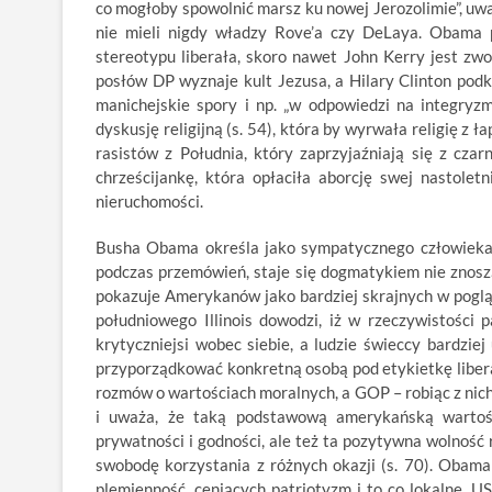
co mogłoby spowolnić marsz ku nowej Jerozolimie”, uwa
nie mieli nigdy władzy Rove’a czy DeLaya. Obama p
stereotypu liberała, skoro nawet John Kerry jest zw
posłów DP wyznaje kult Jezusa, a Hilary Clinton podk
manichejskie spory i np. „w odpowiedzi na integryzm 
dyskusję religijną (s. 54), która by wyrwała religię 
rasistów z Południa, który zaprzyjaźniają się z cza
chrześcijankę, która opłaciła aborcję swej nastoletn
nieruchomości.
Busha Obama określa jako sympatycznego człowieka, 
podczas przemówień, staje się dogmatykiem nie znosz
pokazuje Amerykanów jako bardziej skrajnych w pogląd
południowego Illinois dowodzi, iż w rzeczywistości 
krytyczniejsi wobec siebie, a ludzie świeccy bardzi
przyporządkować konkretną osobą pod etykietkę libera
rozmów o wartościach moralnych, a GOP – robiąc z nic
i uważa, że taką podstawową amerykańską wartośc
prywatności i godności, ale też ta pozytywna wolność
swobodę korzystania z różnych okazji (s. 70). Obam
plemienność, ceniących patriotyzm i to co lokalne. 