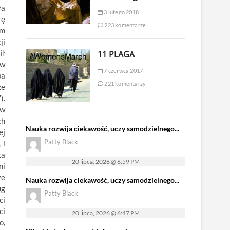
ła
3 lutego 2018
rę
223 komentarze
em
ji
ił
11 PLAGA
 w
7 czerwca 2017
ba
221 komentarzy
ze
).
 w
ch
Nauka rozwija ciekawość, uczy samodzielnego...
ej
Patty Black
 i
ka
20 lipca, 2026 @ 6:59 PM
ni
ze
Nauka rozwija ciekawość, uczy samodzielnego...
ug
Patty Black
ci
ci
20 lipca, 2026 @ 6:47 PM
o,