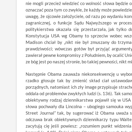
nie mogli przecież wiedzieć co wolność słowa będzie 
oznaczać poza tym co zwykle, że każdy może powiedzi
uwagę, że ojcowie założyciele, od razu po wydaniu kons
zagranicznej, o funkcje Sądu Najwyższego w proces
politykierstwa okazała się przestarzała, jak tylko
Konstytucja USA wg Obamy to sprzeciw wobec wszel
Madison chciał by „nikt nie był zmuszany do trzymani
prawdziwości; wówczas gotów był przyjąć argumenty i
zawierał pewne kompromisy z Południem, by ocalić Unię
ze bóg jest po naszej stronie, bo takiej pewności, nikt m
Następnie Obama zauważa niekonsekwencję u wyborcó
rzadko głosuje tak by zmienić skład ciał ustawoda
porządnych, natomiast ich zły image przypisuje strach
oddala od problemów zwykłych ludzi (s. 136). Tak samo
obiektywny rodzaj dziennikarstwa pojawił się w USA d
słowa pochwały dla Lincolna – ubogiego samouka wypo
Street Journal” tak, by sugerować iż Obama uważa s
odczuwa brak obiektywnych dziennikarzy typu Walter
zacytują cię jeśli powiesz: „rozumiem punkt widzenia