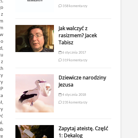
),
358 komentarzy
go
 z
ym
em
Jak walczyć z
 w
rasizmem? Jacek
 o
Tabisz
d,
6 stycznia 2017
tu
319 komentarzy
 z
ch
ty
Dziewicze narodziny
ry
Jezusa
OP
4 stycznia 2018
ta
ł,
235 komentarzy
ły
yć
i.
Zapytaj ateistę. Część
ub
1: Dekalog
że