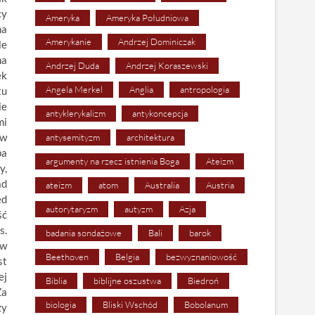
cy
Ameryka
Ameryka Południowa
na
Amerykanie
Andrzej Dominiczak
le
na
Andrzej Duda
Andrzej Koraszewski
ek
Angela Merkel
Anglia
antropologia
tu
ie
antyklerykalizm
antykoncepcja
mi
 w
antysemityzm
architektura
ba
argumenty na rzecz istnienia Boga
Ateizm
y,
ad
ateizm
atom
Australia
Austria
ed
autorytaryzm
autyzm
Azja
ść
s.
badania sondażowe
Bali
barok
ów
Beethoven
Belgia
bezwyznaniowość
st
ej
Biblia
biblijne oszustwa
Biedroń
Za
biologia
Bliski Wschód
Bobolanum
zy