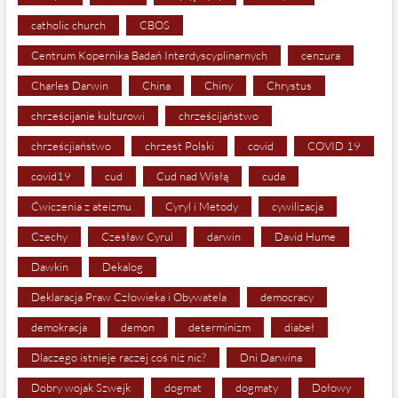
catholic church
CBOS
Centrum Kopernika Badań Interdyscyplinarnych
cenzura
Charles Darwin
China
Chiny
Chrystus
chrześcijanie kulturowi
chrześcijaństwo
chrześcjiaństwo
chrzest Polski
covid
COVID 19
covid19
cud
Cud nad Wisłą
cuda
Ćwiczenia z ateizmu
Cyryl i Metody
cywilizacja
Czechy
Czesław Cyrul
darwin
David Hume
Dawkin
Dekalog
Deklaracja Praw Człowieka i Obywatela
democracy
demokracja
demon
determinizm
diabeł
Dlaczego istnieje raczej coś niż nic?
Dni Darwina
Dobry wojak Szwejk
dogmat
dogmaty
Dołowy