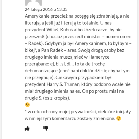
24 lutego 2016 o 13:03
Amerykanie przecież na potęgę się zdrabniają, a nie
literują, a jeśli już literują to totalnie. U nas
prezydent Wiluś, Kubuś albo Józek raczej by nie
przeszedł (chociaż przeszedł minister – nomen omen
– Radek). Gdybym ja był Amerykaninem, to byłbym –
bikej*, a Pan Radek – ares. Swoją drogą osoby bez
drugiego imienia muszą mieć w Hameryce
przerąbane: ej, bi, si, di… to takie trochę
dehumanizujące (choć pani doktór dżi się chyba tym
nie przejmuje). Ciekawym przypadkiem był
prezydent Harry S. Truman, który podobno wcale nie
miał drugiego imienia na es. On po prostu miał na
drugie S. (es z kropką).
* w celu ochrony mojej prywatności, niektóre inicjały
w niniejszym komentarzu zostały zmienione.