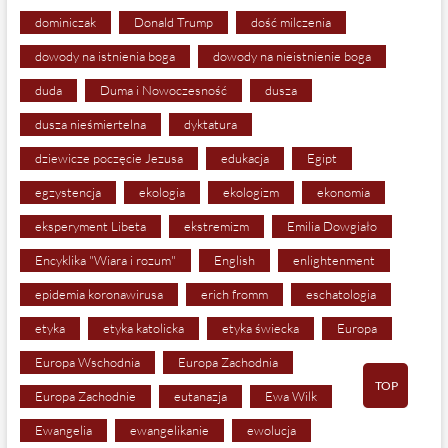
dominiczak
Donald Trump
dość milczenia
dowody na istnienia boga
dowody na nieistnienie boga
duda
Duma i Nowoczesność
dusza
dusza nieśmiertelna
dyktatura
dziewicze poczęcie Jezusa
edukacja
Egipt
egzystencja
ekologia
ekologizm
ekonomia
eksperyment Libeta
ekstremizm
Emilia Dowgiało
Encyklika "Wiara i rozum"
English
enlightenment
epidemia koronawirusa
erich fromm
eschatologia
etyka
etyka katolicka
etyka świecka
Europa
Europa Wschodnia
Europa Zachodnia
TOP
Europa Zachodnie
eutanazja
Ewa Wilk
Ewangelia
ewangelikanie
ewolucja