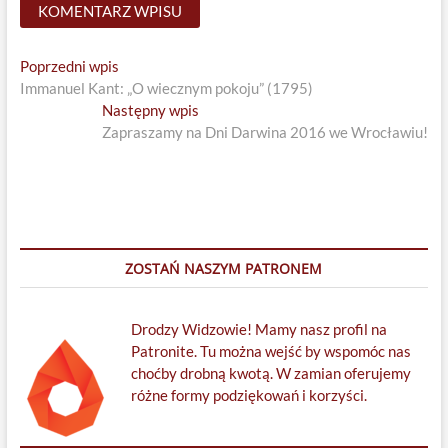
Nawigacja
Previous
Poprzedni wpis
post:
Immanuel Kant: „O wiecznym pokoju” (1795)
wpisu
Next
Następny wpis
post:
Zapraszamy na Dni Darwina 2016 we Wrocławiu!
ZOSTAŃ NASZYM PATRONEM
Drodzy Widzowie! Mamy nasz profil na
Patronite. Tu można wejść by wspomóc nas
choćby drobną kwotą. W zamian oferujemy
różne formy podziękowań i korzyści.