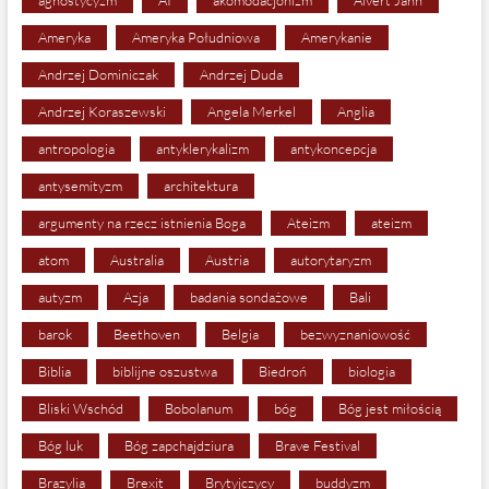
agnostycyzm
AI
akomodacjonizm
Alvert Jann
Ameryka
Ameryka Południowa
Amerykanie
Andrzej Dominiczak
Andrzej Duda
Andrzej Koraszewski
Angela Merkel
Anglia
antropologia
antyklerykalizm
antykoncepcja
antysemityzm
architektura
argumenty na rzecz istnienia Boga
Ateizm
ateizm
atom
Australia
Austria
autorytaryzm
autyzm
Azja
badania sondażowe
Bali
barok
Beethoven
Belgia
bezwyznaniowość
Biblia
biblijne oszustwa
Biedroń
biologia
Bliski Wschód
Bobolanum
bóg
Bóg jest miłością
Bóg luk
Bóg zapchajdziura
Brave Festival
Brazylia
Brexit
Brytyjczycy
buddyzm