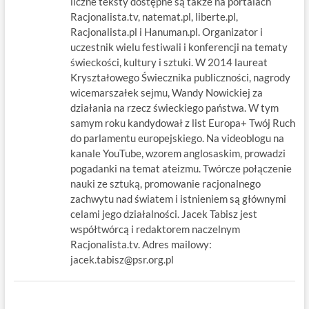
liczne teksty dostępne są także na portalach
Racjonalista.tv, natemat.pl, liberte.pl,
Racjonalista.pl i Hanuman.pl. Organizator i
uczestnik wielu festiwali i konferencji na tematy
świeckości, kultury i sztuki. W 2014 laureat
Kryształowego Świecznika publiczności, nagrody
wicemarszałek sejmu, Wandy Nowickiej za
działania na rzecz świeckiego państwa. W tym
samym roku kandydował z list Europa+ Twój Ruch
do parlamentu europejskiego. Na videoblogu na
kanale YouTube, wzorem anglosaskim, prowadzi
pogadanki na temat ateizmu. Twórcze połączenie
nauki ze sztuką, promowanie racjonalnego
zachwytu nad światem i istnieniem są głównymi
celami jego działalności. Jacek Tabisz jest
współtwórcą i redaktorem naczelnym
Racjonalista.tv. Adres mailowy:
jacek.tabisz@psr.org.pl