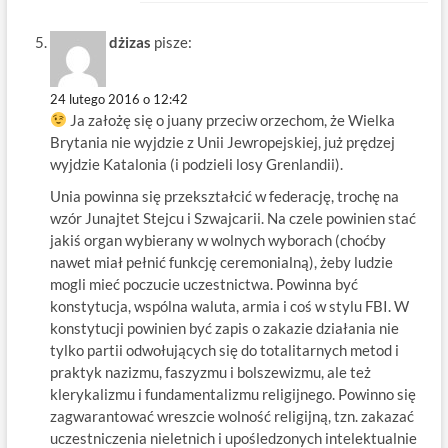
dżizas
pisze:
24 lutego 2016 o 12:42
Ja założę się o juany przeciw orzechom, że Wielka
Brytania nie wyjdzie z Unii Jewropejskiej, już prędzej
wyjdzie Katalonia (i podzieli losy Grenlandii).
Unia powinna się przekształcić w federację, trochę na
wzór Junajtet Stejcu i Szwajcarii. Na czele powinien stać
jakiś organ wybierany w wolnych wyborach (choćby
nawet miał pełnić funkcję ceremonialną), żeby ludzie
mogli mieć poczucie uczestnictwa. Powinna być
konstytucja, wspólna waluta, armia i coś w stylu FBI. W
konstytucji powinien być zapis o zakazie działania nie
tylko partii odwołujących się do totalitarnych metod i
praktyk nazizmu, faszyzmu i bolszewizmu, ale też
klerykalizmu i fundamentalizmu religijnego. Powinno się
zagwarantować wreszcie wolność religijną, tzn. zakazać
uczestniczenia nieletnich i upośledzonych intelektualnie