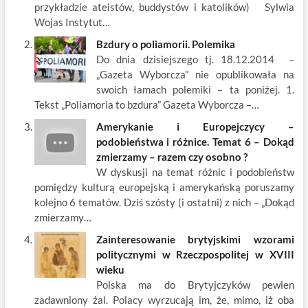
k
przykładzie ateistów, buddystów i katolików) Sylwia
Wojas Instytut…
Bzdury o poliamorii. Polemika
Do dnia dzisiejszego tj. 18.12.2014 –
„Gazeta Wyborcza” nie opublikowała na
swoich łamach polemiki – ta poniżej. 1.
Tekst „Poliamoria to bzdura” Gazeta Wyborcza –…
Amerykanie i Europejczycy –
podobieństwa i różnice. Temat 6 – Dokąd
zmierzamy – razem czy osobno ?
W dyskusji na temat różnic i podobieństw
pomiędzy kulturą europejską i amerykańską poruszamy
kolejno 6 tematów. Dziś szósty (i ostatni) z nich – „Dokąd
zmierzamy…
Zainteresowanie brytyjskimi wzorami
politycznymi w Rzeczpospolitej w XVIII
wieku
Polska ma do Brytyjczyków pewien
zadawniony żal. Polacy wyrzucają im, że, mimo, iż oba