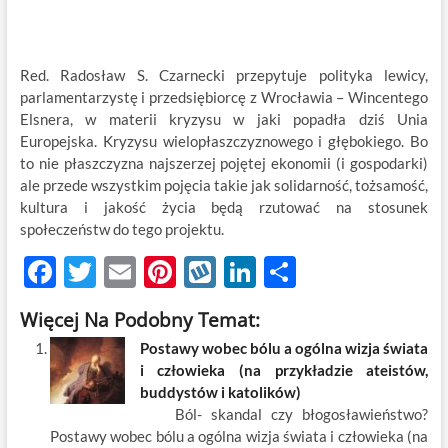
Red. Radosław S. Czarnecki przepytuje polityka lewicy,
parlamentarzystę i przedsiębiorcę z Wrocławia – Wincentego
Elsnera, w materii kryzysu w jaki popadła dziś Unia
Europejska. Kryzysu wielopłaszczyznowego i głębokiego. Bo
to nie płaszczyzna najszerzej pojętej ekonomii (i gospodarki)
ale przede wszystkim pojęcia takie jak solidarność, tożsamość,
kultura i jakość życia będą rzutować na stosunek
społeczeństw do tego projektu.
F
T
E
Pi
W
Li
S
ac
w
m
nt
y
n
h
Więcej Na Podobny Temat:
e
itt
ail
er
k
k
ar
Postawy wobec bólu a ogólna wizja świata
b
er
es
o
e
e
i człowieka (na przykładzie ateistów,
o
t
p
dI
buddystów i katolików)
Ból- skandal czy błogosławieństwo?
o
n
Postawy wobec bólu a ogólna wizja świata i człowieka (na