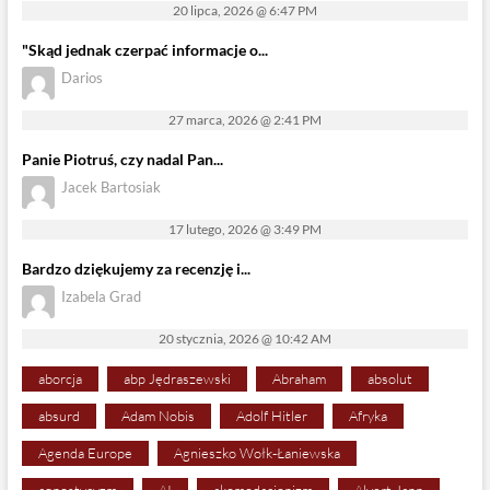
20 lipca, 2026 @ 6:47 PM
"Skąd jednak czerpać informacje o...
Darios
27 marca, 2026 @ 2:41 PM
Panie Piotruś, czy nadal Pan...
Jacek Bartosiak
17 lutego, 2026 @ 3:49 PM
Bardzo dziękujemy za recenzję i...
Izabela Grad
20 stycznia, 2026 @ 10:42 AM
aborcja
abp Jędraszewski
Abraham
absolut
absurd
Adam Nobis
Adolf Hitler
Afryka
Agenda Europe
Agnieszko Wołk-Łaniewska