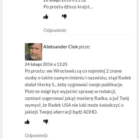
28 lutego 2016 o 21:32
Po prostu dżisus krajst…
Odpowiedz
Aleksander Ciok
pisze:
24 lutego 2016 o 13:25
Po prostu: we Wrocławiu są co najmniej 2 znane
osoby o takim samym imieniu i nazwisku, stąd Radek
dodał literkę S., żeby sygnować swoje publikacje.
Piotrze mógł byś wyjaśnić sprawę w redakcji,
zamiast sugerować jakąś manierę Radka, a już Twój
wymysł, że Radek USA nie lubi może świadczyć o
jakiejś Twojej aberracji bądź ADHD.
Odpowiedz