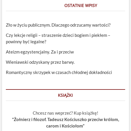
OSTATNIE WPISY
Zło w życiu publicznym. Dlaczego odrzucamy wartości?
Czy lekcje religii – straszenie dzieci bogiem i piekłem –
powinny być legalne?
Ateizm egzystencjalny. Za i przeciw
Wieniawski odzyskany przez barwy.
Romantyczny skrzypek w czasach chłodnej dokładności
KSIĄŻKI
Chcesz nas weprzeć? Kup książkę!
"Żołnierz i filozof. Tadeusz Kościuszko przeciw królom,
carom i Kościołom”