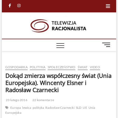
Skip
facebook
in
to
content
Racjona
RACJONALNA
TELEWIZJA
TV
M
e
n
u
GOSPODARKA
POLITYKA
SPOŁECZEŃSTWO
ŚWIAT
VIDEO
B
u
Dokąd zmierza współczesny świat (Unia
t
Europejska). Wincenty Elsner i
t
Radosław Czarnecki
o
n
23 lutego 2016
22 komentarze
Europa
lewica
polityka
Radosław Czarnecki
SLD
UE
Unia
Europejska