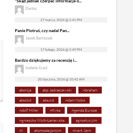
"Skąd jednak czerpać informacje o...
Darios
27 marca, 2026 @ 2:41 PM
Panie Piotruś, czy nadal Pan...
Jacek Bartosiak
17 lutego, 2026 @ 3:49 PM
Bardzo dziękujemy za recenzję i...
Izabela Grad
20 stycznia, 2026 @ 10:42 AM
aborcja
abp Jędraszewski
Abraham
absolut
absurd
Adam Nobis
Adolf Hitler
Afryka
Agenda Europe
Agnieszko Wołk-Łaniewska
agnostycyzm
AI
akomodacjonizm
Alvert Jann