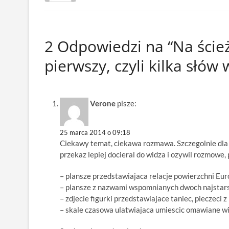
2 Odpowiedzi na “Na ście
pierwszy, czyli kilka słów
Verone
pisze:
25 marca 2014 o 09:18
Ciekawy temat, ciekawa rozmawa. Szczegolnie dla
przekaz lepiej docieral do widza i ozywil rozmowe
– plansze przedstawiajaca relacje powierzchni Euro
– plansze z nazwami wspomnianych dwoch najstarsz
– zdjecie figurki przedstawiajace taniec, pieczeci
– skale czasowa ulatwiajaca umiescic omawiane wie