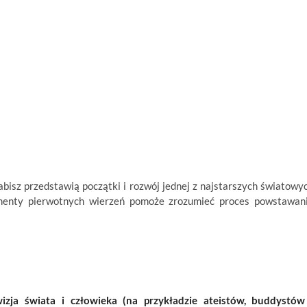
abisz przedstawią początki i rozwój jednej z najstarszych światowy
lementy pierwotnych wierzeń pomoże zrozumieć proces powstawan
ja świata i człowieka (na przykładzie ateistów, buddystów