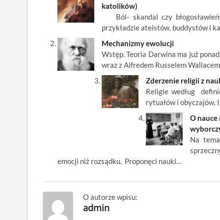
b
er
es
o
e
e
katolików)
o
t
p
dI
Ból- skandal czy błogosławieńst
przykładzie ateistów, buddystów i k
o
n
Mechanizmy ewolucji
k
Wstęp. Teoria Darwina ma już ponad 
wraz z Alfredem Russelem Wallacem,
Zderzenie religii z n
Religie według defini
rytuałów i obyczajów. I
O nauce 
wyborcz
Na temat
sprzeczn
emocji niż rozsądku. Proponęci nauki…
O autorze wpisu:
admin