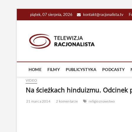
Skip
piątek, 07 sierpnia, 2026
kontakt@racjonalista.tv
F
to
content
Racjona
RACJONALNA TELEW
HOME
FILMY
PUBLICYSTYKA
PODCASTY
VIDEO
Na ścieżkach hinduizmu. Odcinek pi
21 marca 2014
2 komentarze
religioznawstwo