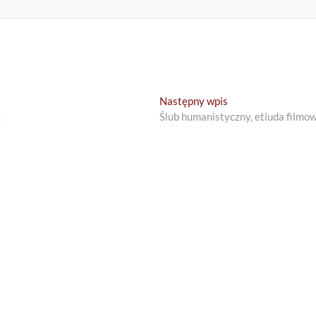
Next
Następny wpis
post:
.
Ślub humanistyczny, etiuda filmo