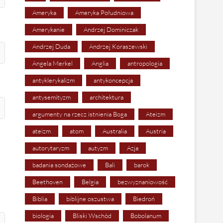
Ameryka
Ameryka Południowa
Amerykanie
Andrzej Dominiczak
Andrzej Duda
Andrzej Koraszewski
Angela Merkel
Anglia
antropologia
antyklerykalizm
antykoncepcja
antysemityzm
architektura
argumenty na rzecz istnienia Boga
Ateizm
ateizm
atom
Australia
Austria
autorytaryzm
autyzm
Azja
badania sondażowe
Bali
barok
Beethoven
Belgia
bezwyznaniowość
Biblia
biblijne oszustwa
Biedroń
biologia
Bliski Wschód
Bobolanum