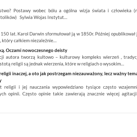
wo? Postawy wobec bólu a ogólna wizja świata i człowieka (
atolików) Sylwia Wojas Instytut…
150 lat. Karol Darwin sformułował ją w 1850r. Później opublikował 
 który całkiem niezależnie…
auką. Oczami nowoczesnego deisty
cji autora tworzą kultowo – kulturowy kompleks wierzeń , tradycj
stotą religii są jednak wierzenia, które w religiach o wysokim…
religii inaczej, a oto jak postrzegam niezauważony, lecz ważny tem
y
 religii i jej nauczania wypowiedziano tysiące często wzajemn
ych opinii. Często opinie takie zawierają znacznie więcej agitacji