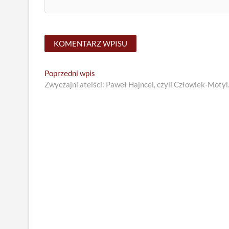
Nawigacja
Previous
Poprzedni wpis
post:
Zwyczajni ateiści: Paweł Hajncel, czyli Człowiek-Motyl
wpisu