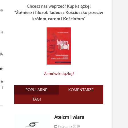
Chcesz nas weprzeć? Kup książkę!
na
"Żołnierz i filozof. Tadeusz Kościuszko przeciw
królom, carom i Kościołom”
ją
i,
at
Zamów książkę!
ie
 i
POPULARNE
KOMENTARZE
TAGI
Ateizm i wiara
9 stycznia 2018