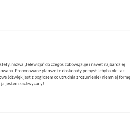
ety, nazwa „telewizja” do czegoś zobowiązuje i nawet najbardziej
pakowana. Proponowane plansze to doskonały pomysł i chyba nie tak
owe (dźwięk jest z pogłosem co utrudnia zrozumienie) niemniej form
o ja jestem zachwycony!