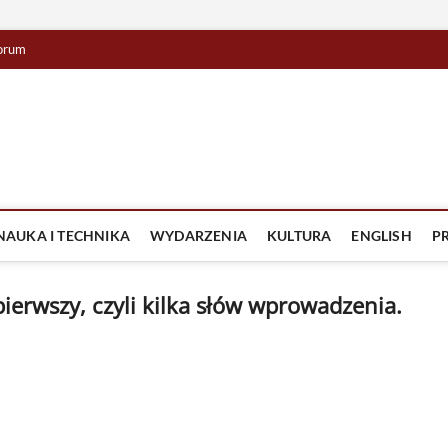
orum
lista TV
IZJA
NAUKA I TECHNIKA
WYDARZENIA
KULTURA
ENGLISH
P
erwszy, czyli kilka słów wprowadzenia.