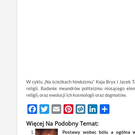
W cyklu „Na ścieżkach hinduizmu” Kaja Bryx i Jacek T
religii. Badanie meandrów politeizmu niosącego e
religii, oraz ewolucji ich kosmologii oraz dogmatów.
F
T
E
Pi
W
Li
S
ac
w
m
nt
y
n
h
Więcej Na Podobny Temat:
e
itt
ail
er
k
k
ar
Postawy wobec bólu a ogólna wiz