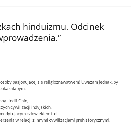
żkach hinduizmu. Odcinek
 wprowadzenia.”
 osoby pasjonujacej sie religioznawstwem! Uwazam jednak, by
, pokazalabym:
py -Indii-Chin,
ych cywilizacji indyjskich,
 z medytujacym czlowiekiem itd….
rzenia w relacji z innymi cywilizacjami prehistorycznymi.