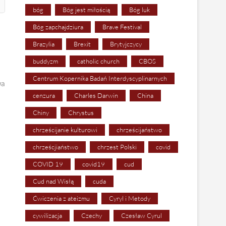
bóg
Bóg jest miłością
Bóg luk
Bóg zapchajdziura
Brave Festival
Brazylia
Brexit
Brytyjczycy
buddyzm
catholic church
CBOS
Centrum Kopernika Badań Interdyscyplinarnych
wa
cenzura
Charles Darwin
China
Chiny
Chrystus
chrześcijanie kulturowi
chrześcijaństwo
chrześcjiaństwo
chrzest Polski
covid
COVID 19
covid19
cud
Cud nad Wisłą
cuda
Ćwiczenia z ateizmu
Cyryl i Metody
cywilizacja
Czechy
Czesław Cyrul