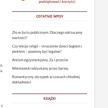
podziękowań i korzyści.
OSTATNIE WPISY
Zło w życiu publicznym. Dlaczego odrzucamy
wartości?
Czy lekcje religii – straszenie dzieci bogiem i
piekłem – powinny być legalne?
Ateizm egzystencjalny. Za i przeciw
ch
Wieniawski odzyskany przez barwy.
ia
Romantyczny skrzypek w czasach chłodnej
dokładności
KSIĄŻKI
 i