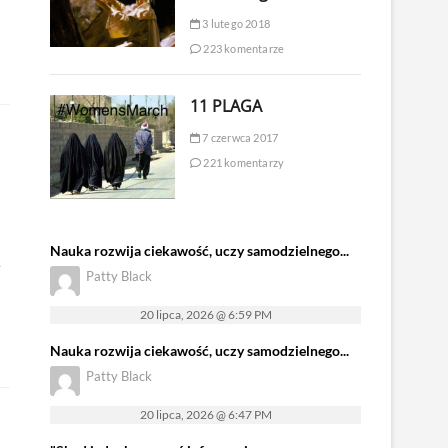
3 lutego 2018
223 komentarze
11 PLAGA
7 czerwca 2017
221 komentarzy
Nauka rozwija ciekawość, uczy samodzielnego...
ę
Patty Black
20 lipca, 2026 @ 6:59 PM
Nauka rozwija ciekawość, uczy samodzielnego...
Patty Black
20 lipca, 2026 @ 6:47 PM