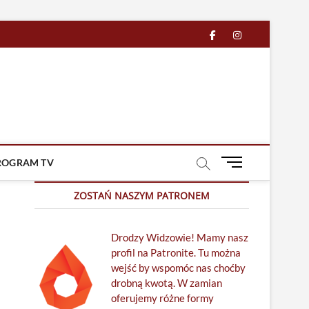
facebook
in
M
ROGRAM TV
e
n
ZOSTAŃ NASZYM PATRONEM
u
B
Drodzy Widzowie! Mamy nasz
u
profil na Patronite. Tu można
t
wejść by wspomóc nas choćby
t
drobną kwotą. W zamian
o
oferujemy różne formy
n