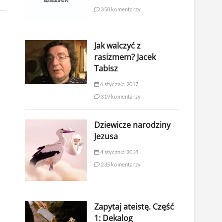
358 komentarzy
Jak walczyć z
rasizmem? Jacek
Tabisz
6 stycznia 2017
319 komentarzy
Dziewicze narodziny
Jezusa
4 stycznia 2018
235 komentarzy
Zapytaj ateistę. Część
1: Dekalog