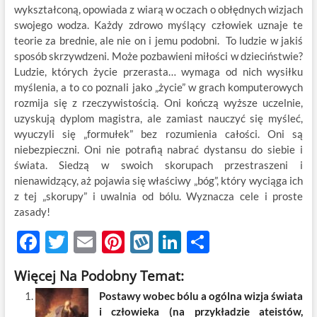
wykształconą, opowiada z wiarą w oczach o obłędnych wizjach
swojego wodza. Każdy zdrowo myślący człowiek uznaje te
teorie za brednie, ale nie on i jemu podobni. To ludzie w jakiś
sposób skrzywdzeni. Może pozbawieni miłości w dzieciństwie?
Ludzie, których życie przerasta… wymaga od nich wysiłku
myślenia, a to co poznali jako „życie” w grach komputerowych
rozmija się z rzeczywistością. Oni kończą wyższe uczelnie,
uzyskują dyplom magistra, ale zamiast nauczyć się myśleć,
wyuczyli się „formułek” bez rozumienia całości. Oni są
niebezpieczni. Oni nie potrafią nabrać dystansu do siebie i
świata. Siedzą w swoich skorupach przestraszeni i
nienawidzący, aż pojawia się właściwy „bóg”, który wyciąga ich
z tej „skorupy” i uwalnia od bólu. Wyznacza cele i proste
zasady!
F
T
E
Pi
W
Li
S
ac
w
m
nt
y
n
h
Więcej Na Podobny Temat:
e
itt
ail
er
k
k
ar
Postawy wobec bólu a ogólna wizja świata
b
er
es
o
e
e
i człowieka (na przykładzie ateistów,