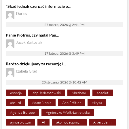
"Skąd jednak czerpać informacje o...
Darios
27 marca, 2026 @ 2:41 PM
Panie Piotruś, czy nadal Pan...
Jacek Bartosiak
17 lutego, 2026 @ 3:49 PM
Bardzo dziękujemy za recenzję i...
Izabela Grad
20 stycznia, 2026 @ 10:42 AM
aborcja
abp Jędraszewski
Abraham
absolut
absurd
Adam Nobis
Adolf Hitler
Afryka
Agenda Europe
Agnieszko Wołk-Łaniewska
agnostycyzm
AI
akomodacjonizm
Alvert Jann