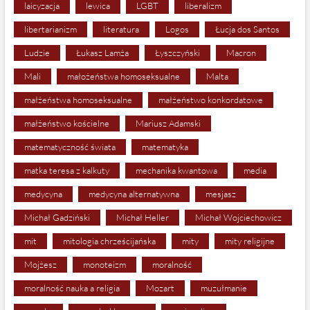
laicyzacja
lewica
LGBT
liberalizm
libertarianizm
literatura
Logos
Łucja dos Santos
Ludzie
Łukasz Lamża
Łyszczyński
Macron
Mali
małożeństwa homoseksualne
Malta
małżeństwa homoseksualne
małżeństwo konkordatowe
małżeństwo kościelne
Mariusz Adamski
matematyczność świata
matematyka
matka teresa z kalkuty
mechanika kwantowa
media
medycyna
medycyna alternatywna
mesjasz
Michał Gadziński
Michał Heller
Michał Wojciechowicz
mit
mitologia chrześcijańska
mity
mity religijne
Mojżesz
monoteizm
moralność
moralność nauka a religia
Mozart
muzułmanie