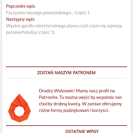
Nawigacja
Previous
Poprzedni wpis
post:
Faszyzmu naszego powszedniego… Część 1
wpisu
Next
Następny wpis
post:
Wąskie gardło ministerialnego planu, czyli czym się zajmują
patomorfolodzy (część 1)
ZOSTAŃ NASZYM PATRONEM
Drodzy Widzowie! Mamy nasz profil na
Patronite. Tu można wejść by wspomóc nas
choćby drobną kwotą. W zamian oferujemy
różne formy podziękowań i korzyści.
OSTATNIE WPISY