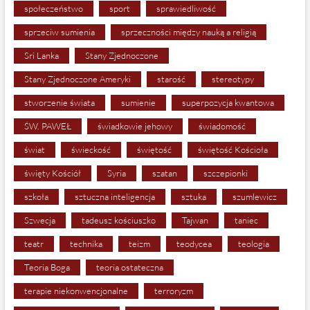
społeczeństwo
sport
sprawiedliwość
sprzeciw sumienia
sprzeczności między nauką a religią
Sri Lanka
Stany Zjednoczone
Stany Zjednoczone Ameryki
starość
stereotypy
stworzenie świata
sumienie
superpozycja kwantowa
ŚW. PAWEŁ
świadkowie jehowy
świadomość
świat
świeckość
świętość
świętość Kościoła
święty Kościół
Syria
szatan
szczepionki
szkoła
sztuczna inteligencja
sztuka
szumlewicz
Szwecja
tadeusz kościuszko
Tajwan
taniec
teatr
technika
teizm
teodycea
teologia
Teoria Boga
teoria ostateczna
terapie niekonwencjonalne
terroryzm