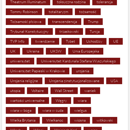
Theatrum Illuminatum
toksyczna rodzina
tolerancja
Tommy Robinson
totalitaryzm
tożsamość
Tożsamość płciowa
transcendencja
Trump
Trybunał Konstytucyjny
trzaskowski
Turcja
TVP Info
twierdzenie
Tybet
Uchodźcy
UE
UK
Ukraina
UKSW
Unia Europejska
uniwersytet
Uniwersytet Kardynała Stefana Wyszyńskiego
Uniwersytet Papieski w Krakowie
urojenia
Urojenia religijne
Urojenia zinstytucjonalizowane
USA
utopia
Voltaire
Wall Street
waniek
wartości uniwersalne
Węgry
wiara
wiara w boga
wiara w cuda
wielgus
Wielka Brytania
Wielkanoc
wiosna
witkowski
Włochy
Włosi
Wojciech Kral
wojna