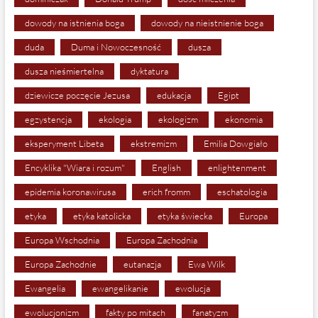
dowody na istnienia boga
dowody na nieistnienie boga
duda
Duma i Nowoczesność
dusza
dusza nieśmiertelna
dyktatura
dziewicze poczęcie Jezusa
edukacja
Egipt
egzystencja
ekologia
ekologizm
ekonomia
eksperyment Libeta
ekstremizm
Emilia Dowgiało
Encyklika "Wiara i rozum"
English
enlightenment
epidemia koronawirusa
erich fromm
eschatologia
etyka
etyka katolicka
etyka świecka
Europa
Europa Wschodnia
Europa Zachodnia
Europa Zachodnie
eutanazja
Ewa Wilk
Ewangelia
ewangelikanie
ewolucja
ewolucjonizm
fakty po mitach
fanatyzm