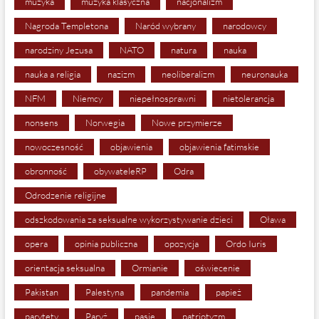
muzyka
muzyka klasyczna
nacjonalizm
Nagroda Templetona
Naród wybrany
narodowcy
narodziny Jezusa
NATO
natura
nauka
nauka a religia
nazizm
neoliberalizm
neuronauka
NFM
Niemcy
niepełnosprawni
nietolerancja
nonsens
Norwegia
Nowe przymierze
nowoczesność
objawienia
objawienia fatimskie
obronność
obywateleRP
Odra
Odrodzenie religijne
odszkodowania za seksualne wykorzystywanie dzieci
Oława
opera
opinia publiczna
opozycja
Ordo Iuris
orientacja seksualna
Ormianie
oświecenie
Pakistan
Palestyna
pandemia
papież
parytety
Paryż
pasje
patriotyzm