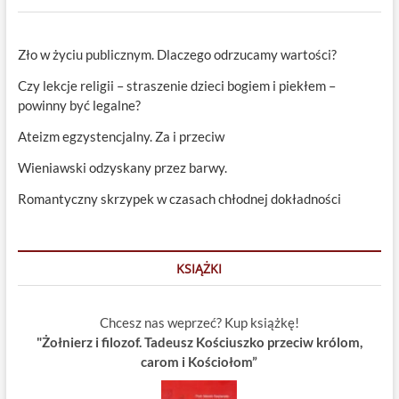
Zło w życiu publicznym. Dlaczego odrzucamy wartości?
Czy lekcje religii – straszenie dzieci bogiem i piekłem –
powinny być legalne?
Ateizm egzystencjalny. Za i przeciw
Wieniawski odzyskany przez barwy.
Romantyczny skrzypek w czasach chłodnej dokładności
KSIĄŻKI
Chcesz nas weprzeć? Kup książkę!
"Żołnierz i filozof. Tadeusz Kościuszko przeciw królom,
carom i Kościołom”