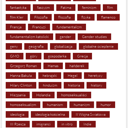
fantastyka
faszyzm
Fatima
feminizm
film
film Kler
Filozofia
filozofia
fizyka
flamenco
Francja
Francuzi
fundamentalizm
fundamentalizm katolicki
gender
Gender studies
geny
geografia
globalizacja
globalne ocieplenie
GMO
góry
gospodarka
Grecja
Grzegorz Roman
Hamas
hańderek
Hanna Bakuła
hebrajski
Hegel
heretycy
Hilary Clinton
hinduizm
historia
history
Hiszpania
Holandia
homoseksualiści
homoseksualizm
humanism
humanizm
humor
ideologia
ideologia kościelna
II Wojna Światowa
III Rzesza
imigranci
in vitro
Indie