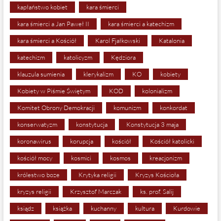
kapłaństwo kobiet
kara śmierci
kara śmierci a Jan Paweł II
kara śmierci a katechizm
kara śmierci a Kościół
Karol Fjałkowski
Katalonia
katechizm
katolicyzm
Kędziora
klauzula sumienia
klerykalizm
KO
kobiety
Kobiety w Piśmie Świętym
KOD
kolonializm
Komitet Obrony Demokracji
komunizm
konkordat
konserwatyzm
konstytucja
Konstytucja 3 maja
koronawirus
korupcja
kościół
Kościół katolicki
kościół mocy
kosmici
kosmos
kreacjonizm
królestwo boze
Krytyka religii
Kryzys Kościoła
kryzys religii
Krzysztof Marczak
ks. prof. Salij
ksiądz
książka
kuchanny
kultura
Kurdowie