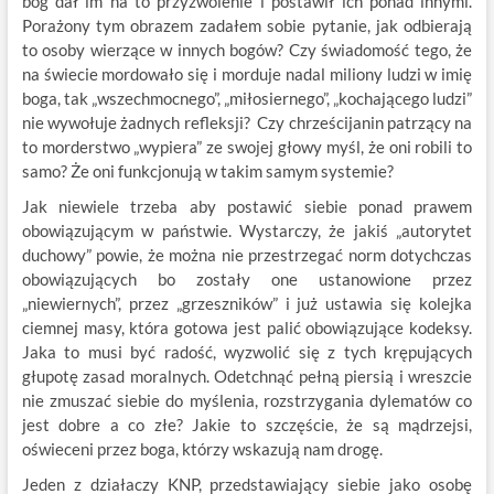
bóg dał im na to przyzwolenie i postawił ich ponad innymi.
Porażony tym obrazem zadałem sobie pytanie, jak odbierają
to osoby wierzące w innych bogów? Czy świadomość tego, że
na świecie mordowało się i morduje nadal miliony ludzi w imię
boga, tak „wszechmocnego”, „miłosiernego”, „kochającego ludzi”
nie wywołuje żadnych refleksji? Czy chrześcijanin patrzący na
to morderstwo „wypiera” ze swojej głowy myśl, że oni robili to
samo? Że oni funkcjonują w takim samym systemie?
Jak niewiele trzeba aby postawić siebie ponad prawem
obowiązującym w państwie. Wystarczy, że jakiś „autorytet
duchowy” powie, że można nie przestrzegać norm dotychczas
obowiązujących bo zostały one ustanowione przez
„niewiernych”, przez „grzeszników” i już ustawia się kolejka
ciemnej masy, która gotowa jest palić obowiązujące kodeksy.
Jaka to musi być radość, wyzwolić się z tych krępujących
głupotę zasad moralnych. Odetchnąć pełną piersią i wreszcie
nie zmuszać siebie do myślenia, rozstrzygania dylematów co
jest dobre a co złe? Jakie to szczęście, że są mądrzejsi,
oświeceni przez boga, którzy wskazują nam drogę.
Jeden z działaczy KNP, przedstawiający siebie jako osobę