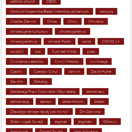
catholic church
CBOS
Centrum Kopernika Badań Interdyscyplinarnych
cenzura
Charles Darwin
China
Chiny
Chrystus
chrześcijanie kulturowi
chrześcijaństwo
chrześcjiaństwo
chrzest Polski
covid
COVID 19
covid19
cud
Cud nad Wisłą
cuda
Ćwiczenia z ateizmu
Cyryl i Metody
cywilizacja
Czechy
Czesław Cyrul
darwin
David Hume
Dawkin
Dekalog
Deklaracja Praw Człowieka i Obywatela
democracy
demokracja
demon
determinizm
diabeł
Dlaczego istnieje raczej coś niż nic?
Dni Darwina
Dobry wojak Szwejk
dogmat
dogmaty
Dołowy
dominiczak
Donald Trump
dość milczenia