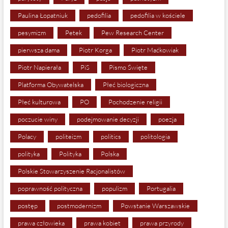
Paulina Łopatniuk
pedofilia
pedofilia w kościele
pesymizm
Petek
Pew Research Center
pierwsza dama
Piotr Korga
Piotr Maćkowiak
Piotr Napierała
PiS
Pismo Święte
Platforma Obywatelska
Płeć biologiczna
Płeć kulturowa
PO
Pochodzenie religii
poczucie winy
podejmowanie decyzji
poezja
Polacy
politeizm
politics
politologia
polityka
Polityka
Polska
Polskie Stowarzyszenie Racjonalistów
poprawność polityczna
populizm
Portugalia
postęp
postmodernizm
Powstanie Warszawskie
prawa człowieka
prawa kobiet
prawa przyrody