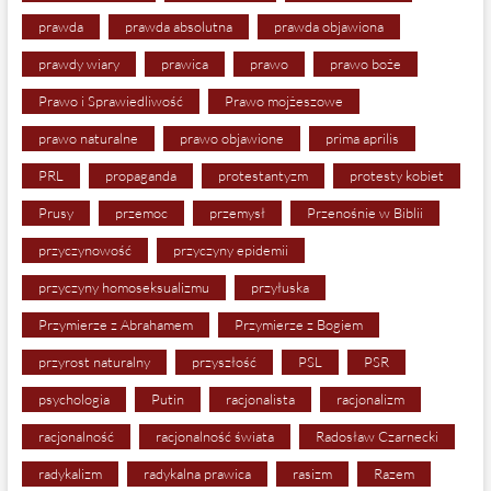
prawda
prawda absolutna
prawda objawiona
prawdy wiary
prawica
prawo
prawo boże
Prawo i Sprawiedliwość
Prawo mojżeszowe
prawo naturalne
prawo objawione
prima aprilis
PRL
propaganda
protestantyzm
protesty kobiet
Prusy
przemoc
przemysł
Przenośnie w Biblii
przyczynowość
przyczyny epidemii
przyczyny homoseksualizmu
przyłuska
Przymierze z Abrahamem
Przymierze z Bogiem
przyrost naturalny
przyszłość
PSL
PSR
psychologia
Putin
racjonalista
racjonalizm
racjonalność
racjonalność świata
Radosław Czarnecki
radykalizm
radykalna prawica
rasizm
Razem