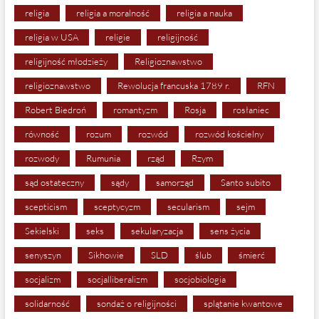
religia
religia a moralność
religia a nauka
religia w USA
religie
religijność
religijność młodzieży
Religioznawstwo
religioznawstwo
Rewolucja francuska 1789 r.
RFN
Robert Biedroń
romantyzm
Rosja
rosłaniec
równość
rozum
rozwód
rozwód kościelny
rozwody
Rumunia
rząd
Rzym
sąd ostateczny
sądy
samorząd
Santo subito
scepticism
sceptycyzm
secularism
sejm
Sekielski
seks
sekularyzacja
sens życia
senyszyn
Sikhowie
SLD
ślub
śmierć
socjalizm
socjalliberalizm
socjobiologia
solidarność
sondaż o religijności
splątanie kwantowe