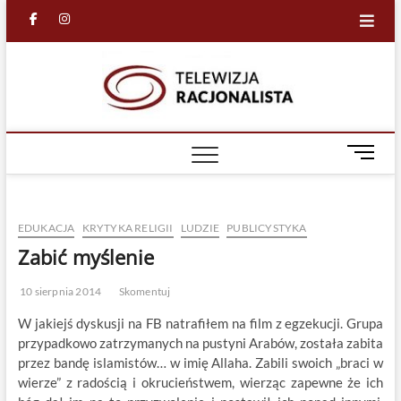
Skip
facebook
in
to
content
Racjona
RACJONALNA
TELEWIZJA
TV
M
e
n
u
EDUKACJA
KRYTYKA RELIGII
LUDZIE
PUBLICYSTYKA
B
u
Zabić myślenie
t
t
10 sierpnia 2014
Skomentuj
o
W jakiejś dyskusji na FB natrafiłem na film z egzekucji. Grupa
n
przypadkowo zatrzymanych na pustyni Arabów, została zabita
przez bandę islamistów… w imię Allaha. Zabili swoich „braci w
wierze” z radością i okrucieństwem, wierząc zapewne że ich