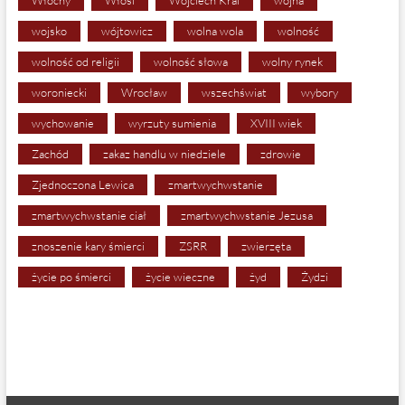
wojsko
wójtowicz
wolna wola
wolność
wolność od religii
wolność słowa
wolny rynek
woroniecki
Wrocław
wszechświat
wybory
wychowanie
wyrzuty sumienia
XVIII wiek
Zachód
zakaz handlu w niedziele
zdrowie
Zjednoczona Lewica
zmartwychwstanie
zmartwychwstanie ciał
zmartwychwstanie Jezusa
znoszenie kary śmierci
ZSRR
zwierzęta
życie po śmierci
życie wieczne
żyd
Żydzi