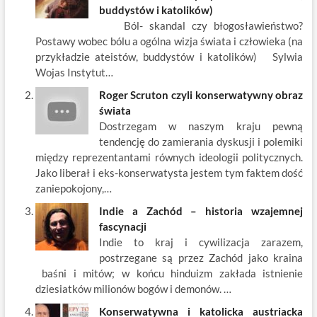
o
t
p
dI
buddystów i katolików)
Ból- skandal czy błogosławieństwo?
o
n
Postawy wobec bólu a ogólna wizja świata i człowieka (na
k
przykładzie ateistów, buddystów i katolików) Sylwia
Wojas Instytut…
Roger Scruton czyli konserwatywny obraz
świata
Dostrzegam w naszym kraju pewną
tendencję do zamierania dyskusji i polemiki
między reprezentantami równych ideologii politycznych.
Jako liberał i eks-konserwatysta jestem tym faktem dość
zaniepokojony,…
Indie a Zachód – historia wzajemnej
fascynacji
Indie to kraj i cywilizacja zarazem,
postrzegane są przez Zachód jako kraina
baśni i mitów; w końcu hinduizm zakłada istnienie
dziesiatków milionów bogów i demonów. …
Konserwatywna i katolicka austriacka