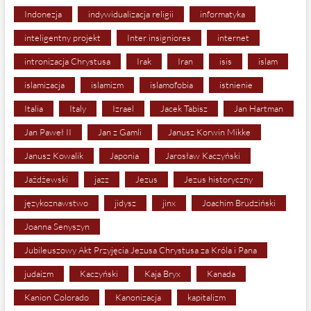
Indonezja
indywidualizacja religii
informatyka
inteligentny projekt
Inter insigniores
internet
intronizacja Chrystusa
Irak
Iran
isis
islam
islamizacja
islamizm
islamofobia
istnienie
Italia
Italy
Izrael
Jacek Tabisz
Jan Hartman
Jan Paweł II
Jan z Gamli
Janusz Korwin Mikke
Janusz Kowalik
Japonia
Jarosław Kaczyński
Jażdżewski
jazz
Jezus
Jezus historyczny
językoznawstwo
jidysz
jinx
Joachim Brudziński
Joanna Senyszyn
Jubileuszowy Akt Przyjęcia Jezusa Chrystusa za Króla i Pana
judaizm
Kaczyński
Kaja Bryx
Kanada
Kanion Colorado
Kanonizacja
kapitalizm