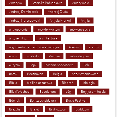
Ameryka
Ameryka Południowa
Amerykanie
Andrzej Dominiczak
Andrzej Duda
Andrzej Koraszewski
Angela Merkel
Anglia
antropologia
antyklerykalizm
antykoncepcja
antysemityzm
architektura
argumenty na rzecz istnienia Boga
Ateizm
ateizm
atom
Australia
Austria
autorytaryzm
autyzm
Azja
badania sondażowe
Bali
barok
Beethoven
Belgia
bezwyznaniowość
Biblia
biblijne oszustwa
Biedroń
biologia
Bliski Wschód
Bobolanum
bóg
Bóg jest miłością
Bóg luk
Bóg zapchajdziura
Brave Festival
Brazylia
Brexit
Brytyjczycy
buddyzm