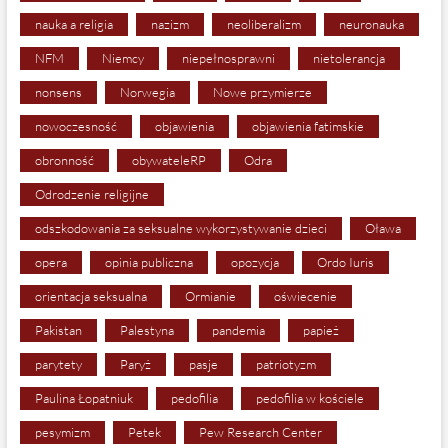
nauka a religia
nazizm
neoliberalizm
neuronauka
NFM
Niemcy
niepełnosprawni
nietolerancja
nonsens
Norwegia
Nowe przymierze
nowoczesność
objawienia
objawienia fatimskie
obronność
obywateleRP
Odra
Odrodzenie religijne
odszkodowania za seksualne wykorzystywanie dzieci
Oława
opera
opinia publiczna
opozycja
Ordo Iuris
orientacja seksualna
Ormianie
oświecenie
Pakistan
Palestyna
pandemia
papież
parytety
Paryż
pasje
patriotyzm
Paulina Łopatniuk
pedofilia
pedofilia w kościele
pesymizm
Petek
Pew Research Center