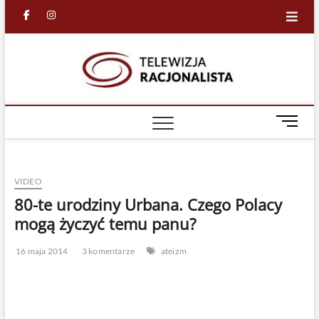
Skip
facebook
in
to
content
Racjona
RACJONALNA
TELEWIZJA
TV
M
e
n
u
VIDEO
B
u
80-te urodziny Urbana. Czego Polacy
t
mogą życzyć temu panu?
t
o
16 maja 2014
3 komentarze
ateizm
n