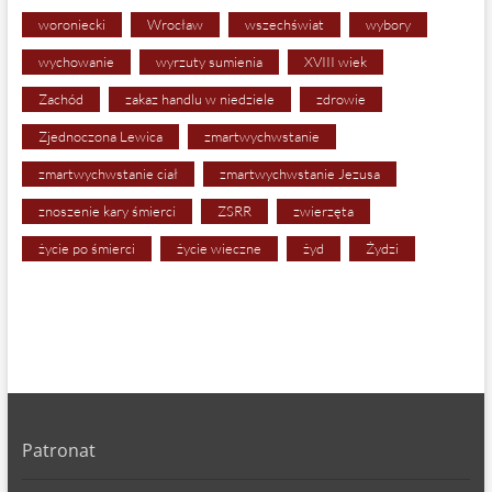
woroniecki
Wrocław
wszechświat
wybory
wychowanie
wyrzuty sumienia
XVIII wiek
Zachód
zakaz handlu w niedziele
zdrowie
Zjednoczona Lewica
zmartwychwstanie
zmartwychwstanie ciał
zmartwychwstanie Jezusa
znoszenie kary śmierci
ZSRR
zwierzęta
życie po śmierci
życie wieczne
żyd
Żydzi
Patronat