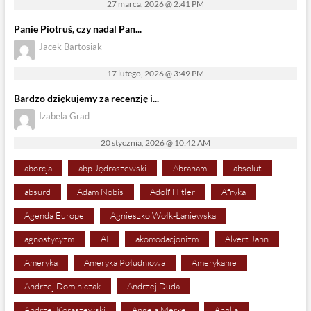
27 marca, 2026 @ 2:41 PM
Panie Piotruś, czy nadal Pan...
Jacek Bartosiak
17 lutego, 2026 @ 3:49 PM
Bardzo dziękujemy za recenzję i...
Izabela Grad
20 stycznia, 2026 @ 10:42 AM
aborcja
abp Jędraszewski
Abraham
absolut
absurd
Adam Nobis
Adolf Hitler
Afryka
Agenda Europe
Agnieszko Wołk-Łaniewska
agnostycyzm
AI
akomodacjonizm
Alvert Jann
Ameryka
Ameryka Południowa
Amerykanie
Andrzej Dominiczak
Andrzej Duda
Andrzej Koraszewski
Angela Merkel
Anglia