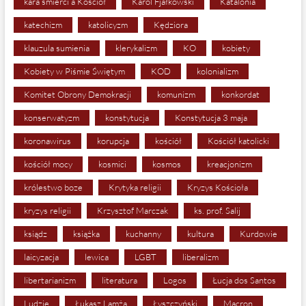
kara śmierci a Kościół
Karol Fjałkowski
Katalonia
katechizm
katolicyzm
Kędziora
klauzula sumienia
klerykalizm
KO
kobiety
Kobiety w Piśmie Świętym
KOD
kolonializm
Komitet Obrony Demokracji
komunizm
konkordat
konserwatyzm
konstytucja
Konstytucja 3 maja
koronawirus
korupcja
kościół
Kościół katolicki
kościół mocy
kosmici
kosmos
kreacjonizm
królestwo boze
Krytyka religii
Kryzys Kościoła
kryzys religii
Krzysztof Marczak
ks. prof. Salij
ksiądz
książka
kuchanny
kultura
Kurdowie
laicyzacja
lewica
LGBT
liberalizm
libertarianizm
literatura
Logos
Łucja dos Santos
Ludzie
Łukasz Lamża
Łyszczyński
Macron