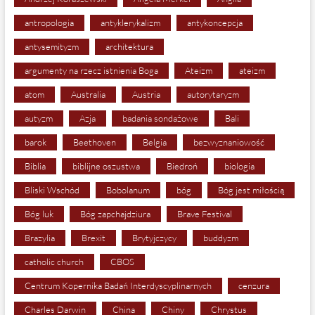
antropologia
antyklerykalizm
antykoncepcja
antysemityzm
architektura
argumenty na rzecz istnienia Boga
Ateizm
ateizm
atom
Australia
Austria
autorytaryzm
autyzm
Azja
badania sondażowe
Bali
barok
Beethoven
Belgia
bezwyznaniowość
Biblia
biblijne oszustwa
Biedroń
biologia
Bliski Wschód
Bobolanum
bóg
Bóg jest miłością
Bóg luk
Bóg zapchajdziura
Brave Festival
Brazylia
Brexit
Brytyjczycy
buddyzm
catholic church
CBOS
Centrum Kopernika Badań Interdyscyplinarnych
cenzura
Charles Darwin
China
Chiny
Chrystus