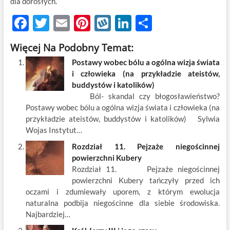
dla dorosłych.
F
T
E
Pi
W
Li
S
ac
w
m
nt
y
n
h
Więcej Na Podobny Temat:
e
itt
ail
er
k
k
ar
Postawy wobec bólu a ogólna wizja świata
b
er
es
o
e
e
i człowieka (na przykładzie ateistów,
o
t
p
dI
buddystów i katolików)
Ból- skandal czy błogosławieństwo?
o
n
Postawy wobec bólu a ogólna wizja świata i człowieka (na
k
przykładzie ateistów, buddystów i katolików) Sylwia
Wojas Instytut…
Rozdział 11. Pejzaże niegościnnej
powierzchni Kubery
Rozdział 11. Pejzaże niegościnnej
powierzchni Kubery tańczyły przed ich
oczami i zdumiewały uporem, z którym ewolucja
naturalna podbija niegościnne dla siebie środowiska.
Najbardziej…