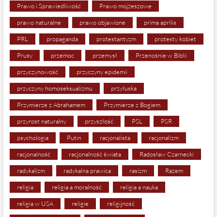
Prawo i Sprawiedliwość
Prawo mojżeszowe
prawo naturalne
prawo objawione
prima aprilis
PRL
propaganda
protestantyzm
protesty kobiet
Prusy
przemoc
przemysł
Przenośnie w Biblii
przyczynowość
przyczyny epidemii
przyczyny homoseksualizmu
przyłuska
Przymierze z Abrahamem
Przymierze z Bogiem
przyrost naturalny
przyszłość
PSL
PSR
psychologia
Putin
racjonalista
racjonalizm
racjonalność
racjonalność świata
Radosław Czarnecki
radykalizm
radykalna prawica
rasizm
Razem
religia
religia a moralność
religia a nauka
religia w USA
religie
religijność