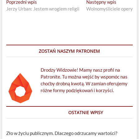
Nawigacja
Previous
Next
Poprzedni wpis
Następny wpis
post:
post:
Jerzy Urban: Jestem wrogiem religii
Wolnomyśliciele opery
wpisu
ZOSTAŃ NASZYM PATRONEM
Drodzy Widzowie! Mamy nasz profil na
Patronite. Tu można wejść by wspomóc nas
choćby drobną kwotą. W zamian oferujemy
różne formy podziękowań i korzyści.
OSTATNIE WPISY
Zło w życiu publicznym. Dlaczego odrzucamy wartości?