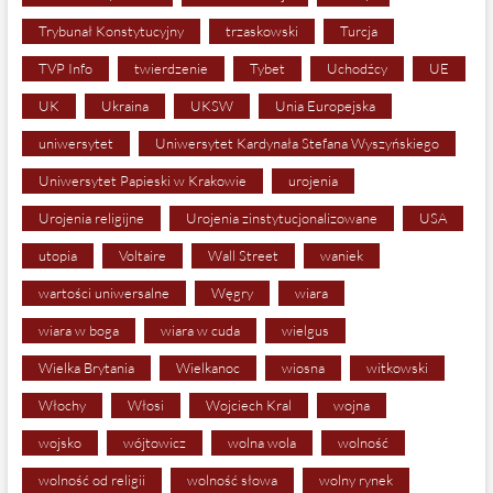
Trybunał Konstytucyjny
trzaskowski
Turcja
TVP Info
twierdzenie
Tybet
Uchodźcy
UE
UK
Ukraina
UKSW
Unia Europejska
uniwersytet
Uniwersytet Kardynała Stefana Wyszyńskiego
Uniwersytet Papieski w Krakowie
urojenia
Urojenia religijne
Urojenia zinstytucjonalizowane
USA
utopia
Voltaire
Wall Street
waniek
wartości uniwersalne
Węgry
wiara
wiara w boga
wiara w cuda
wielgus
Wielka Brytania
Wielkanoc
wiosna
witkowski
Włochy
Włosi
Wojciech Kral
wojna
wojsko
wójtowicz
wolna wola
wolność
wolność od religii
wolność słowa
wolny rynek