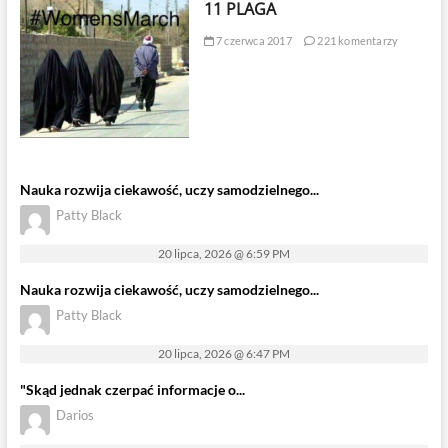
11 PLAGA
7 czerwca 2017
221 komentarzy
Nauka rozwija ciekawość, uczy samodzielnego...
Patty Black
20 lipca, 2026 @ 6:59 PM
Nauka rozwija ciekawość, uczy samodzielnego...
Patty Black
20 lipca, 2026 @ 6:47 PM
"Skąd jednak czerpać informacje o...
Darios