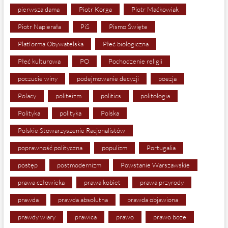
pierwsza dama
Piotr Korga
Piotr Maćkowiak
Piotr Napierała
PiS
Pismo Święte
Platforma Obywatelska
Płeć biologiczna
Płeć kulturowa
PO
Pochodzenie religii
poczucie winy
podejmowanie decyzji
poezja
Polacy
politeizm
politics
politologia
Polityka
polityka
Polska
Polskie Stowarzyszenie Racjonalistów
poprawność polityczna
populizm
Portugalia
postęp
postmodernizm
Powstanie Warszawskie
prawa człowieka
prawa kobiet
prawa przyrody
prawda
prawda absolutna
prawda objawiona
prawdy wiary
prawica
prawo
prawo boże