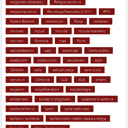
religijność młodzieży
Religioznawstwo
religioznawstwo
Rewolucja francuska 1789 r.
RFN
Robert Biedroń
romantyzm
Rosja
rosłaniec
równość
rozum
rozwód
rozwód kościelny
rozwody
Rumunia
rząd
Rzym
sąd ostateczny
sądy
samorząd
Santo subito
scepticism
sceptycyzm
secularism
sejm
Sekielski
seks
sekularyzacja
sens życia
senyszyn
Sikhowie
SLD
ślub
śmierć
socjalizm
socjalliberalizm
socjobiologia
solidarność
sondaż o religijności
splątanie kwantowe
społeczeństwo
sport
sprawiedliwość
sprzeciw sumienia
sprzeczności między nauką a religią