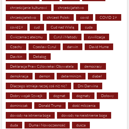
chrześcijanie kulturowi
chrześcijaństwo
chrześcjiaństwo
chrzest Polski
covid
COVID 19
covid19
cud
Cud nad Wisłą
cuda
Ćwiczenia z ateizmu
Cyryl i Metody
cywilizacja
Czechy
Czesław Cyrul
darwin
David Hume
Dawkin
Dekalog
Deklaracja Praw Człowieka i Obywatela
democracy
demokracja
demon
determinizm
diabeł
Dlaczego istnieje raczej coś niż nic?
Dni Darwina
Dobry wojak Szwejk
dogmat
dogmaty
Dołowy
dominiczak
Donald Trump
dość milczenia
dowody na istnienia boga
dowody na nieistnienie boga
duda
Duma i Nowoczesność
dusza