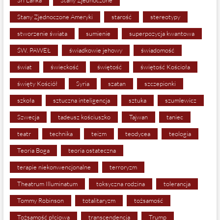
Sri Lanka
Stany Zjednoczone
Stany Zjednoczone Ameryki
starość
stereotypy
stworzenie świata
sumienie
superpozycja kwantowa
ŚW. PAWEŁ
świadkowie jehowy
świadomość
świat
świeckość
świętość
świętość Kościoła
święty Kościół
Syria
szatan
szczepionki
szkoła
sztuczna inteligencja
sztuka
szumlewicz
Szwecja
tadeusz kościuszko
Tajwan
taniec
teatr
technika
teizm
teodycea
teologia
Teoria Boga
teoria ostateczna
terapie niekonwencjonalne
terroryzm
Theatrum Illuminatum
toksyczna rodzina
tolerancja
Tommy Robinson
totalitaryzm
tożsamość
Tożsamość płciowa
transcendencja
Trump