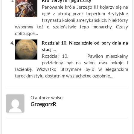
Król Jerzy III i jego czasy
Panowanie króla Jerzego III kojarzy się na
ogół z utratą przez Imperium Brytyjskie
trzynastu kolonii amerykańskich. Niektórzy
wspomną też o szaleństwie tego monarchy. Czasy
obfitujące…
Rozdział 10. Niezależnie od pory dnia na
stacji…
Rozdział 10. Pawilon mieszkalny
podzielony był na salon, dwa pokoje i
łazienkę. Wszystko utrzymane było w eleganckim
tureckim stylu, dostatnim w szlachetne ozdobnie…
O autorze wpisu:
GrzegorzR