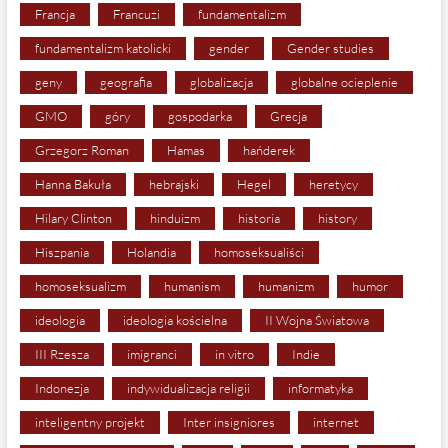
Francja
Francuzi
fundamentalizm
fundamentalizm katolicki
gender
Gender studies
geny
geografia
globalizacja
globalne ocieplenie
GMO
góry
gospodarka
Grecja
Grzegorz Roman
Hamas
hańderek
Hanna Bakuła
hebrajski
Hegel
heretycy
Hilary Clinton
hinduizm
historia
history
Hiszpania
Holandia
homoseksualiści
homoseksualizm
humanism
humanizm
humor
ideologia
ideologia kościelna
II Wojna Światowa
III Rzesza
imigranci
in vitro
Indie
Indonezja
indywidualizacja religii
informatyka
inteligentny projekt
Inter insigniores
internet