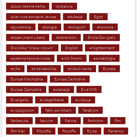
dusza nieśmiertelna
dyktatura
dziewicze poczęcie Jezusa
edukacja
Egipt
egzystencja
ekologia
ekologizm
ekonomia
eksperyment Libeta
ekstremizm
Emilia Dowgiało
Encyklika "Wiara i rozum"
English
enlightenment
epidemia koronawirusa
erich fromm
eschatologia
etyka
etyka katolicka
etyka świecka
Europa
Europa Wschodnia
Europa Zachodnia
Europa Zachodnie
eutanazja
Ewa Wilk
Ewangelia
ewangelikanie
ewolucja
ewolucjonizm
fakty po mitach
fanatyzm
fantastyka
faszyzm
Fatima
feminizm
film
film Kler
Filozofia
filozofia
fizyka
flamenco