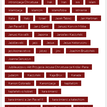
intronizacja Chrystusa
Irak
Iran
isis
islam
islamizacja
islamizm
islamofobia
istnienie
Italia
Italy
Izrael
Jacek Tabisz
Jan Hartman
Jan Paweł II
Jan z Gamli
Janusz Korwin Mikke
Janusz Kowalik
Japonia
Jarosław Kaczyński
Jażdżewski
jazz
Jezus
Jezus historyczny
językoznawstwo
jidysz
jinx
Joachim Brudziński
Joanna Senyszyn
Jubileuszowy Akt Przyjęcia Jezusa Chrystusa za Króla i Pana
judaizm
Kaczyński
Kaja Bryx
Kanada
Kanion Colorado
Kanonizacja
kapitalizm
kapłaństwo kobiet
kara śmierci
kara śmierci a Jan Paweł II
kara śmierci a katechizm