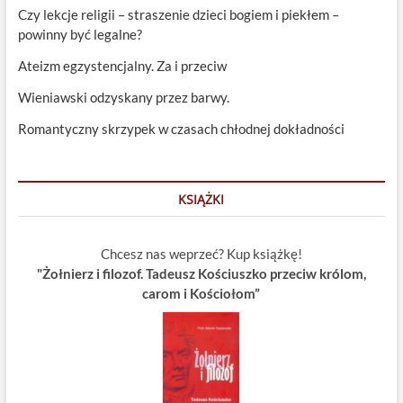
Czy lekcje religii – straszenie dzieci bogiem i piekłem –
powinny być legalne?
Ateizm egzystencjalny. Za i przeciw
Wieniawski odzyskany przez barwy.
Romantyczny skrzypek w czasach chłodnej dokładności
KSIĄŻKI
Chcesz nas weprzeć? Kup książkę!
"Żołnierz i filozof. Tadeusz Kościuszko przeciw królom,
carom i Kościołom”