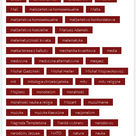
Mali
małożeństwa homoseksualne
Malta
małżeństwa homoseksualne
małżeństwo konkordatowe
małżeństwo kościelne
Mariusz Adamski
matematyczność świata
matematyka
matka teresa z kalkuty
mechanika kwantowa
media
medycyna
medycyna alternatywna
mesjasz
Michał Gadziński
Michał Heller
Michał Wojciechowicz
mit
mitologia chrześcijańska
mity
mity religijne
Mojżesz
monoteizm
moralność
moralność nauka a religia
Mozart
muzułmanie
muzyka
muzyka klasyczna
nacjonalizm
Nagroda Templetona
Naród wybrany
narodowcy
narodziny Jezusa
NATO
natura
nauka