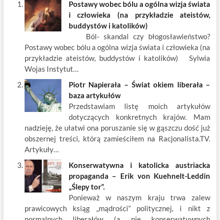
Postawy wobec bólu a ogólna wizja świata
b
er
es
o
e
e
i człowieka (na przykładzie ateistów,
o
t
p
dI
buddystów i katolików)
Ból- skandal czy błogosławieństwo?
o
n
Postawy wobec bólu a ogólna wizja świata i człowieka (na
k
przykładzie ateistów, buddystów i katolików) Sylwia
Wojas Instytut…
Piotr Napierała – Świat okiem liberała –
baza artykułów
Przedstawiam listę moich artykułów
dotyczących konkretnych krajów. Mam
nadzieję, że ułatwi ona poruszanie się w gąszczu dość już
obszernej treści, którą zamieściłem na Racjonalista.TV.
Artykuły…
Konserwatywna i katolicka austriacka
propaganda – Erik von Kuehnelt-Leddin
„Ślepy tor”.
Ponieważ w naszym kraju trwa zalew
prawicowych ksiąg „mądrości” politycznej, i nikt z
normalnych liberałów (a nie konserwatywnych