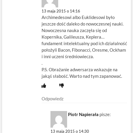
13 maja 2015 o 14:16
Archimedesowi albo Euklidesowi było
jeszcze dość daleko do nowoczesnej nauki.
Nowoczesna nauka zaczęła się od
Kopernika, Galileusza, Keplera…
fundament intelektualny pod ich działalność
położyli Bacon, Fibonacci, Oresme, Ockham
i inni uczeni średniowiecza.
.
P.S. Obrażanie adwersarza wskazuje na
jakąś słabość. Warto nad tym zapanować.
Odpowiedz
Piotr Napierała
pisze:
13 maja 2015 o 14:30