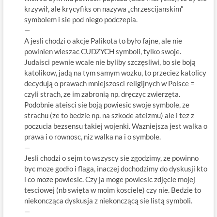
krzywił, ale krycyfiks on nazywa „chrzescijanskim”
symbolem i sie pod niego podczepia.
—
A jesli chodzi o akcje Palikota to było fajne, ale nie
powinien wieszac CUDZYCH symboli, tylko swoje.
Judaisci pewnie wcale nie byliby szczęsliwi, bo sie boją
katolikow, jadą na tym samym wozku, to przeciez katolicy
decydują o prawach mniejszosci religijnych w Polsce =
czyli strach, ze im zabronią np. dręczyc zwierzęta.
Podobnie ateisci sie boją powiesic swoje symbole, ze
strachu (ze to bedzie np. na szkode ateizmu) ale i tez z
poczucia bezsensu takiej wojenki. Wazniejsza jest walka o
prawa i o rownosc, niz walka na i o symbole.
—
Jesli chodzi o sejm to wszyscy sie zgodzimy, ze powinno
byc moze godło i flaga, inaczej dochodzimy do dyskusji kto
i co moze powiesic. Czy ja moge powiesic zdjęcie mojej
tesciowej (nb swięta w moim kosciele) czy nie. Bedzie to
niekoncząca dyskusja z niekonczącą sie listą symboli.
—