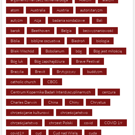
atom
Australia
Austria
autorytaryzm
autyzm
Azja
badania sondażowe
Bali
barok
Beethoven
Belgia
bezwyznaniowość
Biblia
biblijne oszustwa
Biedroń
biologia
Bliski Wschód
Bobolanum
bóg
Bóg jest miłością
Bóg luk
Bóg zapchajdziura
Brave Festival
Brazylia
Brexit
Brytyjczycy
buddyzm
catholic church
CBOS
Centrum Kopernika Badań Interdyscyplinarnych
cenzura
Charles Darwin
China
Chiny
Chrystus
chrześcijanie kulturowi
chrześcijaństwo
chrześcjiaństwo
chrzest Polski
covid
COVID 19
covid19
cud
Cud nad Wisłą
cuda