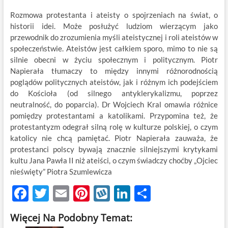
Rozmowa protestanta i ateisty o spojrzeniach na świat, o
historii idei. Może posłużyć ludziom wierzącym jako
przewodnik do zrozumienia myśli ateistycznej i roli ateistów w
społeczeństwie. Ateistów jest całkiem sporo, mimo to nie są
silnie obecni w życiu społecznym i politycznym. Piotr
Napierała tłumaczy to między innymi różnorodnością
poglądów politycznych ateistów, jak i różnym ich podejściem
do Kościoła (od silnego antyklerykalizmu, poprzez
neutralność, do poparcia). Dr Wojciech Kral omawia różnice
pomiędzy protestantami a katolikami. Przypomina też, że
protestantyzm odegrał silną rolę w kulturze polskiej, o czym
katolicy nie chcą pamiętać. Piotr Napierała zauważa, że
protestanci polscy bywają znacznie silniejszymi krytykami
kultu Jana Pawła II niż ateiści, o czym świadczy choćby „Ojciec
nieświęty” Piotra Szumlewicza
F
T
E
Pi
W
Li
S
ac
w
m
nt
y
n
h
Więcej Na Podobny Temat:
e
itt
ail
er
k
k
ar