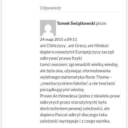
Odpowiedz
Tomek Świątkowski
pisze:
24 maja 2015 o 09:11
ani Chińczycy , ani Grecy, ani Hindusi
dopiero nowożytni Europejczycy zaczęli
odkrywać prawa fizyki
tamci owszem: zgromadzili wielką wiedzę,
ale była ona, używając sformułowania
wybitnego matematyka Rene Thoma –
„cmentarzyskiem faktów”, a nie teoriami
porządkującymi wiedzę.
Prawo Archimedesa (jedno z niewielu praw
odkrytych przez starożytnych) było
dostrzeżeniem pewnej zależności, ale
dopiero Pascal odkrył dlaczego taka
zależność występuje i z czego wynika.