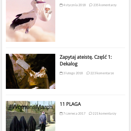
4 stycznia 2018
235 komentarzy
Zapytaj ateistę. Część 1:
Dekalog
3 lutego 2018
223 komentarze
11 PLAGA
7 czerwca 2017
221 komentarzy