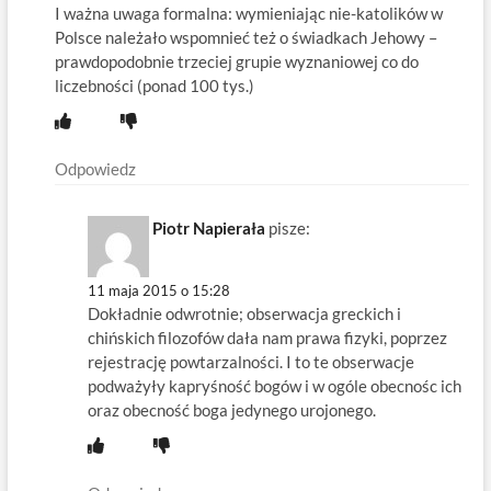
I ważna uwaga formalna: wymieniając nie-katolików w
Polsce należało wspomnieć też o świadkach Jehowy –
prawdopodobnie trzeciej grupie wyznaniowej co do
liczebności (ponad 100 tys.)
Odpowiedz
Piotr Napierała
pisze:
11 maja 2015 o 15:28
Dokładnie odwrotnie; obserwacja greckich i
chińskich filozofów dała nam prawa fizyki, poprzez
rejestrację powtarzalności. I to te obserwacje
podważyły kapryśność bogów i w ogóle obecnośc ich
oraz obecność boga jedynego urojonego.