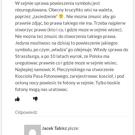
W sejmie sprawa powieszenia symbolu jest
nieuregulowana. Obecny krucyfiks wisi na waleta,
poprzez „zasiedzenie”
. Nie mozna zmusic aby go
prawnie zdjąc, bo prawa takiego nie ma. Trzeba najpierw
stworzyc prawo (kto i co, i gdzie moze w sejmie wisiec).
Nie mozna tez zmusic do stworzenia takiego prawa.
Jedyna mozliwosc na dzisiaj to powieszenie jakiegos
symbolu, po czym „władza” go zdejmuje. Wtedy sprawa do
Strassburga, a po 10 latach wyrok, ze Polska ma
uregulowac prawnie co i gdzie moze w sejmie wisiec.
Najlepiej namowic K. Pieczynskiego na stworzenie
Koscioła Pasa Fotonowego, zarejestrowac koscioł, i pod
osłoną nocy powiesic te fotony w sejmie. Tylko boskie
fotony mogą nas uratowac.
Odpowiedz
Jacek Tabisz
pisze: