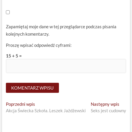
Zapamiętaj moje dane w tej przeglądarce podczas pisania
kolejnych komentarzy.
Proszę wpisać odpowiedź cyframi:
15 + 5 =
Nawigacja
Previous
Next
Poprzedni wpis
Następny wpis
post:
post:
Akcja Świecka Szkoła. Leszek Jażdżewski
Seks jest cudowny
wpisu