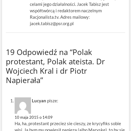
celami jego działalności. Jacek Tabisz jest
współtwórcą i redaktorem naczelnym
Racjonalista.tv. Adres mailowy:
jacek.tabisz@psr.org.pl
19 Odpowiedź na “Polak
protestant, Polak ateista. Dr
Wojciech Kral i dr Piotr
Napierała”
Lucyan
pisze:
10 maja 2015 o 14:09
Ha, ha, protestant przeciez sie cieszy, ze krycyfiks sobie
wisi. Ja bym mu powiesił papieza (albo Maryske), to by sie