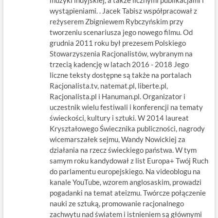
muzyki indyjskiej, a także licznymi publikacjami i
wystąpieniami. . Jacek Tabisz współpracował z
reżyserem Zbigniewem Rybczyńskim przy
tworzeniu scenariusza jego nowego filmu. Od
grudnia 2011 roku był prezesem Polskiego
Stowarzyszenia Racjonalistów, wybranym na
trzecią kadencję w latach 2016 - 2018 Jego
liczne teksty dostępne są także na portalach
Racjonalista.tv, natemat.pl, liberte.pl,
Racjonalista.pl i Hanuman.pl. Organizator i
uczestnik wielu festiwali i konferencji na tematy
świeckości, kultury i sztuki. W 2014 laureat
Kryształowego Świecznika publiczności, nagrody
wicemarszałek sejmu, Wandy Nowickiej za
działania na rzecz świeckiego państwa. W tym
samym roku kandydował z list Europa+ Twój Ruch
do parlamentu europejskiego. Na videoblogu na
kanale YouTube, wzorem anglosaskim, prowadzi
pogadanki na temat ateizmu. Twórcze połączenie
nauki ze sztuką, promowanie racjonalnego
zachwytu nad światem i istnieniem są głównymi