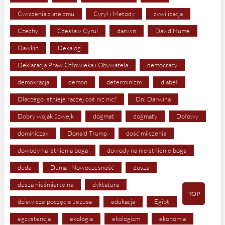
Ćwiczenia z ateizmu
Cyryl i Metody
cywilizacja
Czechy
Czesław Cyrul
darwin
David Hume
Dawkin
Dekalog
Deklaracja Praw Człowieka i Obywatela
democracy
demokracja
demon
determinizm
diabeł
Dlaczego istnieje raczej coś niż nic?
Dni Darwina
Dobry wojak Szwejk
dogmat
dogmaty
Dołowy
dominiczak
Donald Trump
dość milczenia
dowody na istnienia boga
dowody na nieistnienie boga
duda
Duma i Nowoczesność
dusza
dusza nieśmiertelna
dyktatura
TOP
dziewicze poczęcie Jezusa
edukacja
Egipt
egzystencja
ekologia
ekologizm
ekonomia