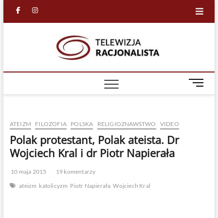
Skip
facebook
in
to
content
Racjona
RACJONALNA
TELEWIZJA
TV
M
e
n
u
ATEIZM
FILOZOFIA
POLSKA
RELIGIOZNAWSTWO
VIDEO
B
u
Polak protestant, Polak ateista. Dr
t
Wojciech Kral i dr Piotr Napierała
t
o
10 maja 2015
19 komentarzy
n
ateizm
katolicyzm
Piotr Napierała
Wojciech Kral