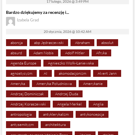
17 lutego, 2026 @ 3:49 PM
Bardzo dziękujemy za recenzję i...
Izabela Grad
20 stycznia, 2026 @ 10:42 AM
aborcja
abp Jędraszewski
Abraham
absolut
absurd
Adam Nobis
Adolf Hitler
Afryka
Agenda Europe
Agnieszko Wołk-Łaniewska
agnostycyzm
AI
akomodacjonizm
Alvert Jann
Ameryka
Ameryka Południowa
Amerykanie
Andrzej Dominiczak
Andrzej Duda
Andrzej Koraszewski
Angela Merkel
Anglia
antropologia
antyklerykalizm
antykoncepcja
antysemityzm
architektura
argumenty na rzecz istnienia Boga
Ateizm
ateizm