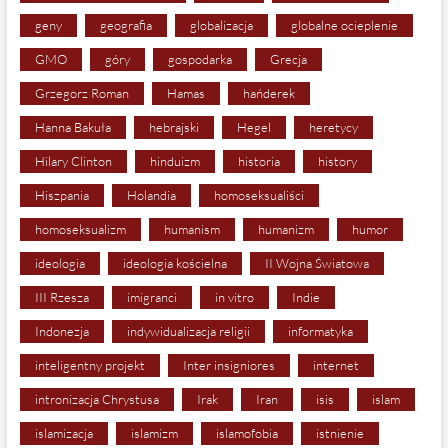
geny
geografia
globalizacja
globalne ocieplenie
GMO
góry
gospodarka
Grecja
Grzegorz Roman
Hamas
hańderek
Hanna Bakuła
hebrajski
Hegel
heretycy
Hilary Clinton
hinduizm
historia
history
Hiszpania
Holandia
homoseksualiści
homoseksualizm
humanism
humanizm
humor
ideologia
ideologia kościelna
II Wojna Światowa
III Rzesza
imigranci
in vitro
Indie
Indonezja
indywidualizacja religii
informatyka
inteligentny projekt
Inter insigniores
internet
intronizacja Chrystusa
Irak
Iran
isis
islam
islamizacja
islamizm
islamofobia
istnienie