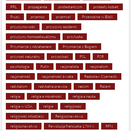
PRL
propaganda
protestantyzm
protesty kobiet
Prusy
przemoc
przemysł
Przenośnie w Biblii
przyczynowość
przyczyny epidemii
przyczyny homoseksualizmu
przyłuska
Przymierze z Abrahamem
Przymierze z Bogiem
przyrost naturalny
przyszłość
PSL
PSR
psychologia
Putin
racjonalista
racjonalizm
racjonalność
racjonalność świata
Radosław Czarnecki
radykalizm
radykalna prawica
rasizm
Razem
religia
religia a moralność
religia a nauka
religia w USA
religie
religijność
religijność młodzieży
Religioznawstwo
religioznawstwo
Rewolucja francuska 1789 r.
RFN