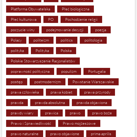
Platforma Obywatelska
Płeć biologiczna
Płeć kulturowa
PO
Pochodzenie religii
poczucie winy
podejmowanie decyzji
poezja
Polacy
politeizm
politics
politologia
polityka
Polityka
Polska
Polskie Stowarzyszenie Racjonalistów
poprawność polityczna
populizm
Portugalia
postęp
postmodernizm
Powstanie Warszawskie
prawa człowieka
prawa kobiet
prawa przyrody
prawda
prawda absolutna
prawda objawiona
prawdy wiary
prawica
prawo
prawo boże
Prawo i Sprawiedliwość
Prawo mojżeszowe
prawo naturalne
prawo objawione
prima aprilis