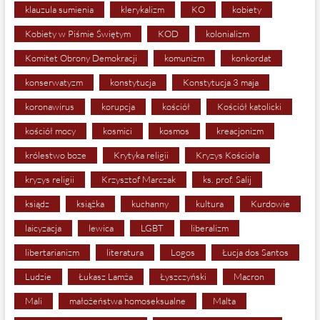
klauzula sumienia
klerykalizm
KO
kobiety
Kobiety w Piśmie Świętym
KOD
kolonializm
Komitet Obrony Demokracji
komunizm
konkordat
konserwatyzm
konstytucja
Konstytucja 3 maja
koronawirus
korupcja
kościół
Kościół katolicki
kościół mocy
kosmici
kosmos
kreacjonizm
królestwo boze
Krytyka religii
Kryzys Kościoła
kryzys religii
Krzysztof Marczak
ks. prof. Salij
ksiądz
książka
kuchanny
kultura
Kurdowie
laicyzacja
lewica
LGBT
liberalizm
libertarianizm
literatura
Logos
Łucja dos Santos
Ludzie
Łukasz Lamża
Łyszczyński
Macron
Mali
małożeństwa homoseksualne
Malta