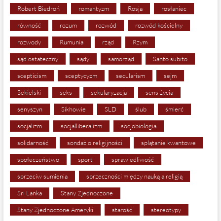
Robert Biedroń
romantyzm
Rosja
rosłaniec
równość
rozum
rozwód
rozwód kościelny
rozwody
Rumunia
rząd
Rzym
sąd ostateczny
sądy
samorząd
Santo subito
scepticism
sceptycyzm
secularism
sejm
Sekielski
seks
sekularyzacja
sens życia
senyszyn
Sikhowie
SLD
ślub
śmierć
socjalizm
socjalliberalizm
socjobiologia
solidarność
sondaż o religijności
splątanie kwantowe
społeczeństwo
sport
sprawiedliwość
sprzeciw sumienia
sprzeczności między nauką a religią
Sri Lanka
Stany Zjednoczone
Stany Zjednoczone Ameryki
starość
stereotypy