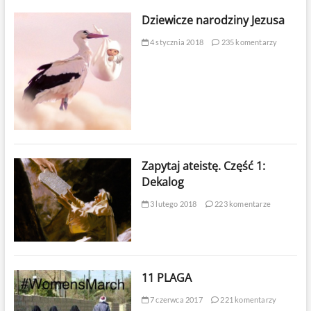
Dziewicze narodziny Jezusa
4 stycznia 2018
235 komentarzy
Zapytaj ateistę. Część 1:
Dekalog
3 lutego 2018
223 komentarze
11 PLAGA
7 czerwca 2017
221 komentarzy