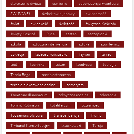
stworzenie świata
sumienie
superpozycja kwantowa
ŚW. PAWEŁ
świadkowie jehowy
świadomość
świat
świeckość
świętość
świętość Kościoła
święty Kościół
Syria
szatan
szczepionki
szkoła
sztuczna inteligencja
sztuka
szumlewicz
Szwecja
tadeusz kościuszko
Tajwan
taniec
teatr
technika
teizm
teodycea
teologia
Teoria Boga
teoria ostateczna
terapie niekonwencjonalne
terroryzm
Theatrum Illuminatum
toksyczna rodzina
tolerancja
Tommy Robinson
totalitaryzm
tożsamość
Tożsamość płciowa
transcendencja
Trump
Trybunał Konstytucyjny
trzaskowski
Turcja