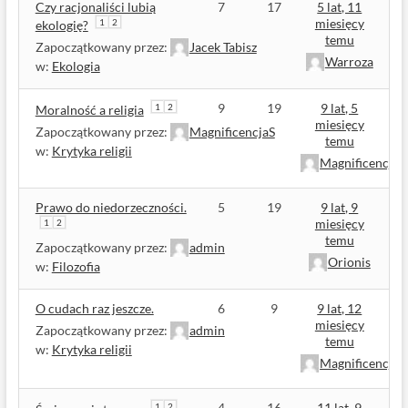
Czy racjonaliści lubią
7
17
5 lat, 11
miesięcy
1
2
ekologię?
temu
Zapoczątkowany przez:
Jacek Tabisz
Warroza
w:
Ekologia
9
19
9 lat, 5
1
2
Moralność a religia
miesięcy
Zapoczątkowany przez:
MagnificencjaS
temu
w:
Krytyka religii
MagnificencjaS
Prawo do niedorzeczności.
5
19
9 lat, 9
miesięcy
1
2
temu
Zapoczątkowany przez:
admin
Orionis
w:
Filozofia
O cudach raz jeszcze.
6
9
9 lat, 12
miesięcy
Zapoczątkowany przez:
admin
temu
w:
Krytyka religii
MagnificencjaS
4
16
11 lat, 9
1
2