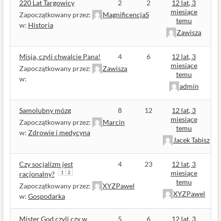
220 Lat Targowicy
2
2
12 lat, 3
miesiące
Zapoczątkowany przez:
MagnificencjaS
temu
w:
Historia
Zawisza
Misja, czyli chwalcie Pana!
4
6
12 lat, 3
miesiące
Zapoczątkowany przez:
Zawisza
temu
w:
admin
Samolubny mózg
8
12
12 lat, 3
miesiące
Zapoczątkowany przez:
Marcin
temu
w:
Zdrowie i medycyna
Jacek Tabisz
Czy socjalizm jest
4
23
12 lat, 3
miesiące
1
2
racjonalny?
temu
Zapoczątkowany przez:
XYZPawel
XYZPawel
w:
Gospodarka
Mister God czyli czy w
5
6
12 lat, 3