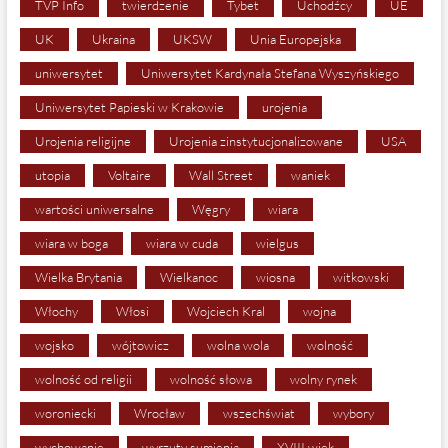
TVP Info
twierdzenie
Tybet
Uchodźcy
UE
UK
Ukraina
UKSW
Unia Europejska
uniwersytet
Uniwersytet Kardynała Stefana Wyszyńskiego
Uniwersytet Papieski w Krakowie
urojenia
Urojenia religijne
Urojenia zinstytucjonalizowane
USA
utopia
Voltaire
Wall Street
waniek
wartości uniwersalne
Węgry
wiara
wiara w boga
wiara w cuda
wielgus
Wielka Brytania
Wielkanoc
wiosna
witkowski
Włochy
Włosi
Wojciech Kral
wojna
wojsko
wójtowicz
wolna wola
wolność
wolność od religii
wolność słowa
wolny rynek
woroniecki
Wrocław
wszechświat
wybory
wychowanie
wyrzuty sumienia
XVIII wiek