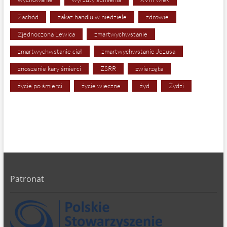
Zachód
zakaz handlu w niedziele
zdrowie
Zjednoczona Lewica
zmartwychwstanie
zmartwychwstanie ciał
zmartwychwstanie Jezusa
znoszenie kary śmierci
ZSRR
zwierzęta
życie po śmierci
życie wieczne
żyd
Żydzi
Patronat