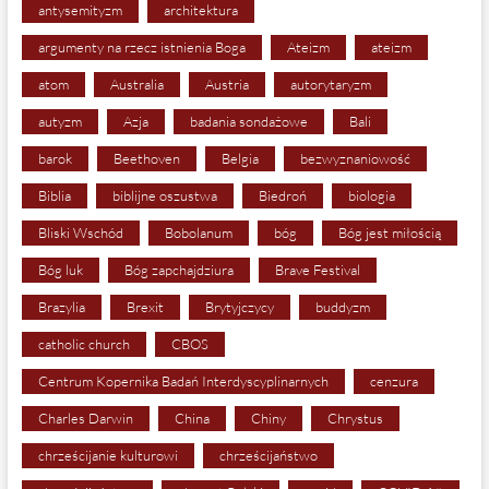
antysemityzm
architektura
argumenty na rzecz istnienia Boga
Ateizm
ateizm
atom
Australia
Austria
autorytaryzm
autyzm
Azja
badania sondażowe
Bali
barok
Beethoven
Belgia
bezwyznaniowość
Biblia
biblijne oszustwa
Biedroń
biologia
Bliski Wschód
Bobolanum
bóg
Bóg jest miłością
Bóg luk
Bóg zapchajdziura
Brave Festival
Brazylia
Brexit
Brytyjczycy
buddyzm
catholic church
CBOS
Centrum Kopernika Badań Interdyscyplinarnych
cenzura
Charles Darwin
China
Chiny
Chrystus
chrześcijanie kulturowi
chrześcijaństwo