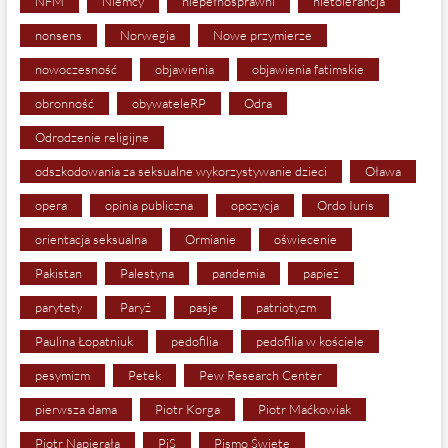
NFM
Niemcy
niepełnosprawni
nietolerancja
nonsens
Norwegia
Nowe przymierze
nowoczesność
objawienia
objawienia fatimskie
obronność
obywateleRP
Odra
Odrodzenie religijne
odszkodowania za seksualne wykorzystywanie dzieci
Oława
opera
opinia publiczna
opozycja
Ordo Iuris
orientacja seksualna
Ormianie
oświecenie
Pakistan
Palestyna
pandemia
papież
parytety
Paryż
pasje
patriotyzm
Paulina Łopatniuk
pedofilia
pedofilia w kościele
pesymizm
Petek
Pew Research Center
pierwsza dama
Piotr Korga
Piotr Maćkowiak
Piotr Napierała
PiS
Pismo Święte