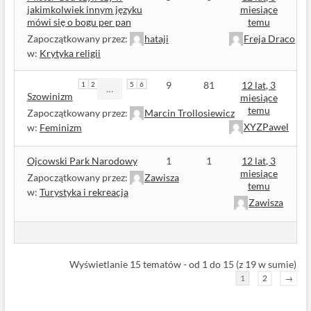
jakimkolwiek innym języku
miesiące
mówi się o bogu per pan
temu
Zapoczątkowany przez:
hataji
Freja Draco
w:
Krytyka religii
9
81
12 lat, 3
1
2
5
6
…
Szowinizm
miesiące
temu
Zapoczątkowany przez:
Marcin Trollosiewicz
XYZPawel
w:
Feminizm
Ojcowski Park Narodowy
1
1
12 lat, 3
miesiące
Zapoczątkowany przez:
Zawisza
temu
w:
Turystyka i rekreacja
Zawisza
Wyświetlanie 15 tematów - od 1 do 15 (z 19 w sumie)
1
2
→