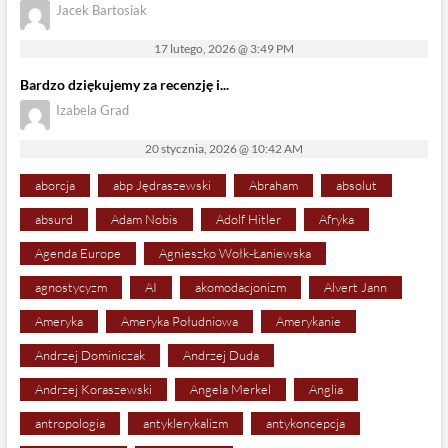
Jacek Bartosiak
17 lutego, 2026 @ 3:49 PM
Bardzo dziękujemy za recenzję i...
Izabela Grad
20 stycznia, 2026 @ 10:42 AM
aborcja
abp Jędraszewski
Abraham
absolut
absurd
Adam Nobis
Adolf Hitler
Afryka
Agenda Europe
Agnieszko Wołk-Łaniewska
agnostycyzm
AI
akomodacjonizm
Alvert Jann
Ameryka
Ameryka Południowa
Amerykanie
Andrzej Dominiczak
Andrzej Duda
Andrzej Koraszewski
Angela Merkel
Anglia
antropologia
antyklerykalizm
antykoncepcja