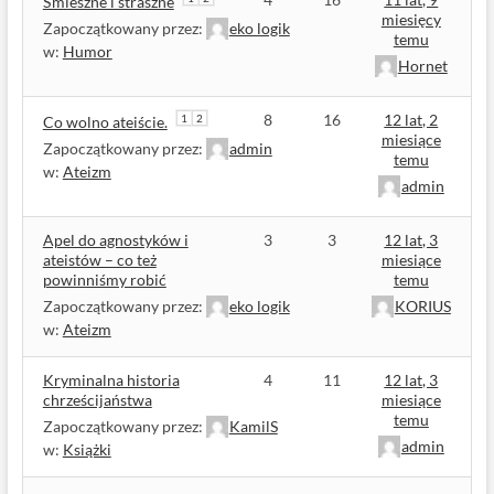
Śmieszne i straszne
miesięcy
Zapoczątkowany przez:
eko logik
temu
w:
Humor
Hornet
8
16
12 lat, 2
1
2
Co wolno ateiście.
miesiące
Zapoczątkowany przez:
admin
temu
w:
Ateizm
admin
Apel do agnostyków i
3
3
12 lat, 3
ateistów – co też
miesiące
powinniśmy robić
temu
Zapoczątkowany przez:
eko logik
KORIUS
w:
Ateizm
Kryminalna historia
4
11
12 lat, 3
chrześcijaństwa
miesiące
temu
Zapoczątkowany przez:
KamilS
admin
w:
Książki