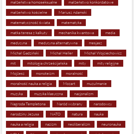
małżeństwa homoseksualne
małżeństwo konkordatowe
małżeństwo kościelne
Mariusz Adamski
matematyczność świata
matematyka
matka teresa z kalkuty
mechanika kwantowa
media
medycyna
medycyna alternatywna
mesjasz
Michał Gadziński
Michał Heller
Michał Wojciechowicz
mit
mitologia chrześcijańska
mity
mity religijne
Mojżesz
monoteizm
moralność
moralność nauka a religia
Mozart
muzułmanie
muzyka
muzyka klasyczna
nacjonalizm
Nagroda Templetona
Naród wybrany
narodowcy
narodziny Jezusa
NATO
natura
nauka
nauka a religia
nazizm
neoliberalizm
neuronauka