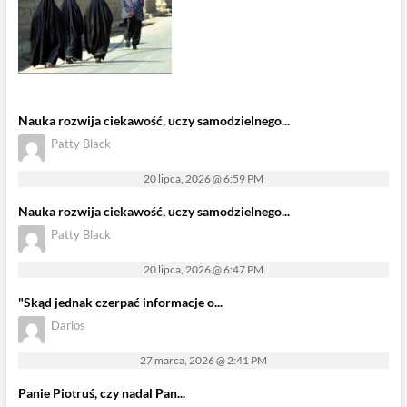
Nauka rozwija ciekawość, uczy samodzielnego...
Patty Black
20 lipca, 2026 @ 6:59 PM
Nauka rozwija ciekawość, uczy samodzielnego...
Patty Black
20 lipca, 2026 @ 6:47 PM
"Skąd jednak czerpać informacje o...
Darios
27 marca, 2026 @ 2:41 PM
Panie Piotruś, czy nadal Pan...