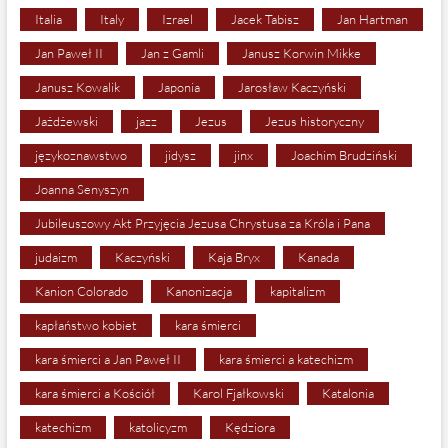
Italia
Italy
Izrael
Jacek Tabisz
Jan Hartman
Jan Paweł II
Jan z Gamli
Janusz Korwin Mikke
Janusz Kowalik
Japonia
Jarosław Kaczyński
Jażdżewski
jazz
Jezus
Jezus historyczny
językoznawstwo
jidysz
jinx
Joachim Brudziński
Joanna Senyszyn
Jubileuszowy Akt Przyjęcia Jezusa Chrystusa za Króla i Pana
judaizm
Kaczyński
Kaja Bryx
Kanada
Kanion Colorado
Kanonizacja
kapitalizm
kapłaństwo kobiet
kara śmierci
kara śmierci a Jan Paweł II
kara śmierci a katechizm
kara śmierci a Kościół
Karol Fjałkowski
Katalonia
katechizm
katolicyzm
Kędziora